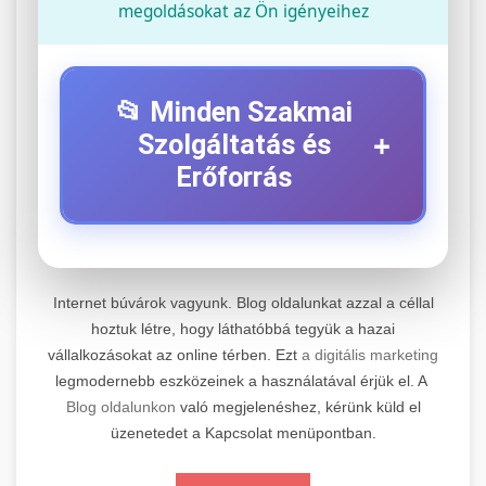
megoldásokat az Ön igényeihez
📂 Minden Szakmai
+
Szolgáltatás és
Erőforrás
⚡ 1. Legjobb Elektromos Roller
+
Szerviz
Internet búvárok vagyunk. Blog oldalunkat azzal a céllal
Professzionális elektromos roller javítási és
hoztuk létre, hogy láthatóbbá tegyük a hazai
vállalkozásokat az online térben. Ezt
a digitális marketing
karbantartási szolgáltatások. Szakértő
📊 2. Online Marketing
+
legmodernebb eszközeinek a használatával érjük el. A
technikusaink minőségi szervízt nyújtanak
Ügynökség
Blog oldalunkon
való megjelenéshez, kérünk küld el
minden jelentős márkához és modellhez.
üzenetedet a Kapcsolat menüpontban.
Átfogó online marketing szolgáltatások,
Szervizközpont Látogatása
beleértve a SEO-t, közösségi média kezelést és
+
🛴 3. Legjobb Elektromos Roller