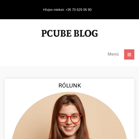
Hívjon minket: +36 70 629 06 90
Menü
RÓLUNK