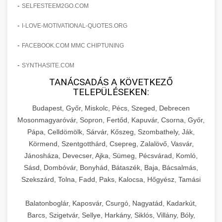
amelyek valós eredményeket hoznak.
-
SELFESTEEM2GO.COM
Teljes dokumentáció egy klinika átalakulási
-
I-LOVE-MOTIVATIONAL-QUOTES.ORG
szonyegtisztito.net
útjáról, bemutatva az utat a küzdő praxistól a
🎪 18. Szemhéjplasztika Iránti
+
virágzó vállalkozásig 150%-os növekedéssel.
marketing stratégiai tervrajz
Érdeklődés 150%-os Fokozása
-
FACEBOOK.COM MMC CHIPTUNING
-
szonyegtakaritas.org
SYNTHASITE.COM
Technikák és módszerek a páciensek
érdeklődésének és elkötelezettségének drámai
TANÁCSADÁS A KÖVETKEZŐ
klinika átalakulási történet
🎮 19. AI Google Ads és Meta
+
TELEPÜLÉSEKEN:
növeléséhez. Egy 150%-os fellendülési
Kampány Kezelés
esettanulmány gyakorlati betekintésekkel.
Budapest, Győr, Miskolc, Pécs, Szeged, Debrecen
Fejlett AI-alapú Google Ads és Meta hirdetési
Mosonmagyaróvár, Sopron, Fertőd, Kapuvár, Csorna, Győr,
weboldal-keszites.co
Pápa, Celldömölk, Sárvár, Kőszeg, Szombathely, Ják,
kampánykezelés. Optimalizálja hirdetési
+
🍞 20. Ipari Dagasztógép
Körmend, Szentgotthárd, Csepreg, Zalalövő, Vasvár,
költségvetését gépi tanulással és
elkötelezettség erősítési módszerek
Jánosháza, Devecser, Ajka, Sümeg, Pécsvárad, Komló,
automatizálással.
Professzionális ipari dagasztógépek és
Sásd, Dombóvár, Bonyhád, Bátaszék, Baja, Bácsalmás,
tésztakeverő gépek pékségek és kereskedelmi
+
🔪 21. Ipari Szeletelőgép
Szekszárd, Tolna, Fadd, Paks, Kalocsa, Hőgyész, Tamási
aikampany.hu
AI hirdetési automatizálás
konyhák számára. Masszív konstrukció
megbízható teljesítményhez.
Ipari hús- és sajtszeletelő gépek professzionális
Balatonboglár, Kaposvár, Csurgó, Nagyatád, Kadarkút,
élelmiszer-előkészítéshez. Precíziós vágás
Barcs, Szigetvár, Sellye, Harkány, Siklós, Villány, Bóly,
+
📦 22. Vákuumozó Gép