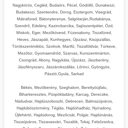
Ipari sajtreszelők és aprítógépek kereskedelmi
kereskedelmi hűtőegység
Nagykörös, Cegléd, Budaörs, Pécel, Gödöllő, Dunakeszi,
chef-iparikonyhagepek.hu
élelmiszer-előkészítéshez. Különböző reszelési
🍳 28. Nagykonyhai
Budakeszi, Szentendre, Dorog, Esztergom, Visegrád,
+
méretek különböző alkalmazásokhoz.
kereskedelmi mosogatógép
Berendezések
Mátrafüred, Bátonyterenye, Salgótarján,Rudabánya,
Szendrő, Edelény, Kazincbarcika, Sajószentpéter, Ózd,
chef-iparikonyhagepek.hu
Teljes körű nagykonyhai berendezések és
Miskolc, Eger, Mezőkövesd, Füzesabony, Tiszafüred,
professzionális vendéglátóipari kellékek.
Heves, Jászapáti, Kunhegyes, Újszász, Kisújszállás,
kereskedelmi sajtreszelő
Minden, ami szükséges éttermi és catering
Törökszentmiklós, Szolnok, Martfű, Tiszaföldvár, Túrkeve,
műveletekhez.
Mezőtúr, Gyomaendrőd, Szarvas, Kunszentmárton,
Csongrád, Abony, Nagykáta, Újszász, Jászberény,
chef-iparikonyhagepek.hu
Jászfényszaru, Jászárokszállás, Lőrinci, Gyöngyös,
Pásztó,Gyula, Sarkad
kereskedelmi konyhai megoldások
Békés, Mezőberény, Szeghalom, Berettyóújfalu,
Biharkeresztes, Püspökladány, Karcag, Derecske,
Nádudvar, Hajdúszoboszló, Debrecen, Balmazújváros,
Hajdúböszörmény, Téglás, Hajdúhadház, Nyíradony,
Újfehértó, Hajdúdorog, Mezőcsát, Polgár, Hajdúnánás,
Tiszaújváros, Tiszavasvári, Tiszalök, Tokaj, Felsőzsolca,