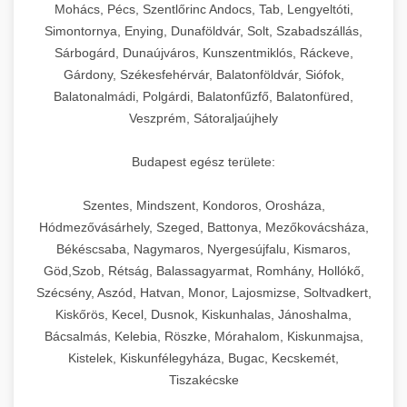
chef-iparikonyhagepek.hu
állítható vastagság beállítással.
Mohács, Pécs, Szentlőrinc Andocs, Tab, Lengyeltóti,
Simontornya, Enying, Dunaföldvár, Solt, Szabadszállás,
Kereskedelmi vákuumcsomagoló berendezések
kereskedelmi tésztakeverő
Sárbogárd, Dunaújváros, Kunszentmiklós, Ráckeve,
chef-iparikonyhagepek.hu
élelmiszerek tartósításához. Hosszabbítsa a
+
🎁 23. Vákuumfóliázó Gép
Gárdony, Székesfehérvár, Balatonföldvár, Siófok,
szavatossági időt és tartsa meg a termék
professzionális élelmiszer szeletelő
Balatonalmádi, Polgárdi, Balatonfűzfő, Balatonfüred,
frissességét.
Ipari vákuumfóliázó gépek professzionális
Veszprém, Sátoraljaújhely
élelmiszer-csomagolási műveletekhez.
+
🔥 24. Ipari Sütő és Gőzpároló
chef-iparikonyhagepek.hu
Hatékony lezárási és tartósítási megoldások.
Budapest egész területe:
Kereskedelmi légkeveréses sütők és gőzpárolók
vákuum lezáró berendezés
chef-iparikonyhagepek.hu
Szentes, Mindszent, Kondoros, Orosháza,
professzionális konyhák számára. Nagy
+
❄️ 25. Ipari Hűtőszekrény
Hódmezővásárhely, Szeged, Battonya, Mezőkovácsháza,
kapacitású sütő- és főzőberendezés precíz
kereskedelmi csomagoló gép
Békéscsaba, Nagymaros, Nyergesújfalu, Kismaros,
hőmérséklet-szabályozással.
Professzionális hűtőegységek és hűtőkamrák
Göd,Szob, Rétság, Balassagyarmat, Romhány, Hollókő,
kereskedelmi konyhák számára.
+
💧 26. Ipari Mosogatógép
Szécsény, Aszód, Hatvan, Monor, Lajosmizse, Soltvadkert,
chef-iparikonyhagepek.hu
Energiahatékony hűtési megoldások nagy
Kiskőrös, Kecel, Dusnok, Kiskunhalas, Jánoshalma,
kapacitással.
Kereskedelmi mosogatóberendezések nagy
kereskedelmi sütősütő
Bácsalmás, Kelebia, Röszke, Mórahalom, Kiskunmajsa,
forgalmú éttermi műveletekhez. Gyors tisztítási
Kistelek, Kiskunfélegyháza, Bugac, Kecskemét,
+
🧀 27. Ipari Sajtreszelő Gép
chef-iparikonyhagepek.hu
ciklusok fertőtlenítési képességekkel.
Tiszakécske