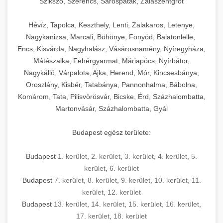
Szikszó, Szerencs, Sárospatak, Zalaszentgrót
Hévíz, Tapolca, Keszthely, Lenti, Zalakaros, Letenye,
Nagykanizsa, Marcali, Böhönye, Fonyód, Balatonlelle,
Encs, Kisvárda, Nagyhalász, Vásárosnamény, Nyíregyháza,
Mátészalka, Fehérgyarmat, Máriapócs, Nyírbátor,
Nagykálló, Várpalota, Ajka, Herend, Mór, Kincsesbánya,
Oroszlány, Kisbér, Tatabánya, Pannonhalma, Bábolna,
Komárom, Tata, Pilisvörösvár, Bicske, Érd, Százhalombatta,
Martonvásár, Százhalombatta, Gyál
Budapest egész területe:
Budapest
1. kerület
,
2. kerület
,
3. kerület
,
4. kerület
,
5.
kerület
,
6. kerület
Budapest
7. kerület
,
8. kerület
,
9. kerület
,
10. kerület
,
11.
kerület
,
12. kerület
Budapest
13. kerület
,
14. kerület
,
15. kerület
,
16. kerület
,
17. kerület
,
18. kerület