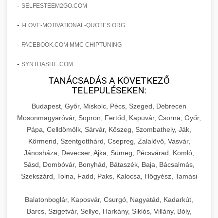
amelyek valós eredményeket hoznak.
-
SELFESTEEM2GO.COM
Teljes dokumentáció egy klinika átalakulási
-
I-LOVE-MOTIVATIONAL-QUOTES.ORG
szonyegtisztito.net
útjáról, bemutatva az utat a küzdő praxistól a
🎪 18. Szemhéjplasztika Iránti
+
virágzó vállalkozásig 150%-os növekedéssel.
marketing stratégiai tervrajz
Érdeklődés 150%-os Fokozása
-
FACEBOOK.COM MMC CHIPTUNING
-
szonyegtakaritas.org
SYNTHASITE.COM
Technikák és módszerek a páciensek
érdeklődésének és elkötelezettségének drámai
TANÁCSADÁS A KÖVETKEZŐ
klinika átalakulási történet
🎮 19. AI Google Ads és Meta
+
TELEPÜLÉSEKEN:
növeléséhez. Egy 150%-os fellendülési
Kampány Kezelés
esettanulmány gyakorlati betekintésekkel.
Budapest, Győr, Miskolc, Pécs, Szeged, Debrecen
Fejlett AI-alapú Google Ads és Meta hirdetési
Mosonmagyaróvár, Sopron, Fertőd, Kapuvár, Csorna, Győr,
weboldal-keszites.co
Pápa, Celldömölk, Sárvár, Kőszeg, Szombathely, Ják,
kampánykezelés. Optimalizálja hirdetési
+
🍞 20. Ipari Dagasztógép
Körmend, Szentgotthárd, Csepreg, Zalalövő, Vasvár,
költségvetését gépi tanulással és
elkötelezettség erősítési módszerek
Jánosháza, Devecser, Ajka, Sümeg, Pécsvárad, Komló,
automatizálással.
Professzionális ipari dagasztógépek és
Sásd, Dombóvár, Bonyhád, Bátaszék, Baja, Bácsalmás,
tésztakeverő gépek pékségek és kereskedelmi
+
🔪 21. Ipari Szeletelőgép
Szekszárd, Tolna, Fadd, Paks, Kalocsa, Hőgyész, Tamási
aikampany.hu
AI hirdetési automatizálás
konyhák számára. Masszív konstrukció
megbízható teljesítményhez.
Ipari hús- és sajtszeletelő gépek professzionális
Balatonboglár, Kaposvár, Csurgó, Nagyatád, Kadarkút,
élelmiszer-előkészítéshez. Precíziós vágás
Barcs, Szigetvár, Sellye, Harkány, Siklós, Villány, Bóly,
+
📦 22. Vákuumozó Gép