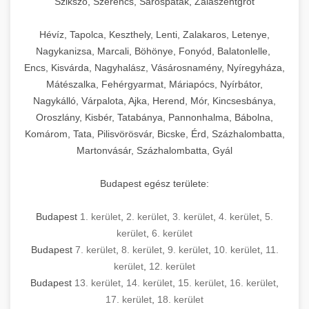
Szikszó, Szerencs, Sárospatak, Zalaszentgrót
Hévíz, Tapolca, Keszthely, Lenti, Zalakaros, Letenye,
Nagykanizsa, Marcali, Böhönye, Fonyód, Balatonlelle,
Encs, Kisvárda, Nagyhalász, Vásárosnamény, Nyíregyháza,
Mátészalka, Fehérgyarmat, Máriapócs, Nyírbátor,
Nagykálló, Várpalota, Ajka, Herend, Mór, Kincsesbánya,
Oroszlány, Kisbér, Tatabánya, Pannonhalma, Bábolna,
Komárom, Tata, Pilisvörösvár, Bicske, Érd, Százhalombatta,
Martonvásár, Százhalombatta, Gyál
Budapest egész területe:
Budapest
1. kerület
,
2. kerület
,
3. kerület
,
4. kerület
,
5.
kerület
,
6. kerület
Budapest
7. kerület
,
8. kerület
,
9. kerület
,
10. kerület
,
11.
kerület
,
12. kerület
Budapest
13. kerület
,
14. kerület
,
15. kerület
,
16. kerület
,
17. kerület
,
18. kerület