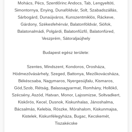
chef-iparikonyhagepek.hu
állítható vastagság beállítással.
Mohács, Pécs, Szentlőrinc Andocs, Tab, Lengyeltóti,
Simontornya, Enying, Dunaföldvár, Solt, Szabadszállás,
Kereskedelmi vákuumcsomagoló berendezések
kereskedelmi tésztakeverő
Sárbogárd, Dunaújváros, Kunszentmiklós, Ráckeve,
chef-iparikonyhagepek.hu
élelmiszerek tartósításához. Hosszabbítsa a
+
🎁 23. Vákuumfóliázó Gép
Gárdony, Székesfehérvár, Balatonföldvár, Siófok,
szavatossági időt és tartsa meg a termék
professzionális élelmiszer szeletelő
Balatonalmádi, Polgárdi, Balatonfűzfő, Balatonfüred,
frissességét.
Ipari vákuumfóliázó gépek professzionális
Veszprém, Sátoraljaújhely
élelmiszer-csomagolási műveletekhez.
+
🔥 24. Ipari Sütő és Gőzpároló
chef-iparikonyhagepek.hu
Hatékony lezárási és tartósítási megoldások.
Budapest egész területe:
Kereskedelmi légkeveréses sütők és gőzpárolók
vákuum lezáró berendezés
chef-iparikonyhagepek.hu
Szentes, Mindszent, Kondoros, Orosháza,
professzionális konyhák számára. Nagy
+
❄️ 25. Ipari Hűtőszekrény
Hódmezővásárhely, Szeged, Battonya, Mezőkovácsháza,
kapacitású sütő- és főzőberendezés precíz
kereskedelmi csomagoló gép
Békéscsaba, Nagymaros, Nyergesújfalu, Kismaros,
hőmérséklet-szabályozással.
Professzionális hűtőegységek és hűtőkamrák
Göd,Szob, Rétság, Balassagyarmat, Romhány, Hollókő,
kereskedelmi konyhák számára.
+
💧 26. Ipari Mosogatógép
Szécsény, Aszód, Hatvan, Monor, Lajosmizse, Soltvadkert,
chef-iparikonyhagepek.hu
Energiahatékony hűtési megoldások nagy
Kiskőrös, Kecel, Dusnok, Kiskunhalas, Jánoshalma,
kapacitással.
Kereskedelmi mosogatóberendezések nagy
kereskedelmi sütősütő
Bácsalmás, Kelebia, Röszke, Mórahalom, Kiskunmajsa,
forgalmú éttermi műveletekhez. Gyors tisztítási
Kistelek, Kiskunfélegyháza, Bugac, Kecskemét,
+
🧀 27. Ipari Sajtreszelő Gép
chef-iparikonyhagepek.hu
ciklusok fertőtlenítési képességekkel.
Tiszakécske