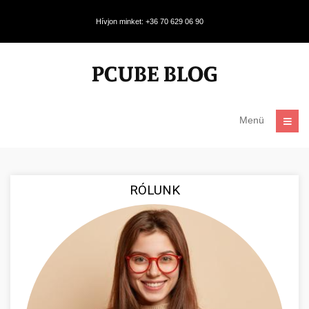
Hívjon minket: +36 70 629 06 90
Menü
RÓLUNK