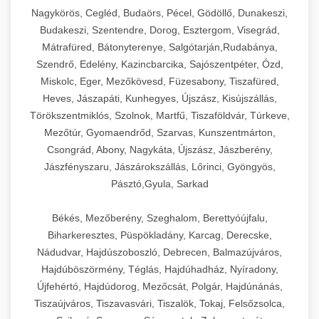
Ipari sajtreszelők és aprítógépek kereskedelmi
kereskedelmi hűtőegység
Nagykörös, Cegléd, Budaörs, Pécel, Gödöllő, Dunakeszi,
chef-iparikonyhagepek.hu
élelmiszer-előkészítéshez. Különböző reszelési
🍳 28. Nagykonyhai
Budakeszi, Szentendre, Dorog, Esztergom, Visegrád,
+
méretek különböző alkalmazásokhoz.
kereskedelmi mosogatógép
Berendezések
Mátrafüred, Bátonyterenye, Salgótarján,Rudabánya,
Szendrő, Edelény, Kazincbarcika, Sajószentpéter, Ózd,
chef-iparikonyhagepek.hu
Teljes körű nagykonyhai berendezések és
Miskolc, Eger, Mezőkövesd, Füzesabony, Tiszafüred,
professzionális vendéglátóipari kellékek.
Heves, Jászapáti, Kunhegyes, Újszász, Kisújszállás,
kereskedelmi sajtreszelő
Minden, ami szükséges éttermi és catering
Törökszentmiklós, Szolnok, Martfű, Tiszaföldvár, Túrkeve,
műveletekhez.
Mezőtúr, Gyomaendrőd, Szarvas, Kunszentmárton,
Csongrád, Abony, Nagykáta, Újszász, Jászberény,
chef-iparikonyhagepek.hu
Jászfényszaru, Jászárokszállás, Lőrinci, Gyöngyös,
Pásztó,Gyula, Sarkad
kereskedelmi konyhai megoldások
Békés, Mezőberény, Szeghalom, Berettyóújfalu,
Biharkeresztes, Püspökladány, Karcag, Derecske,
Nádudvar, Hajdúszoboszló, Debrecen, Balmazújváros,
Hajdúböszörmény, Téglás, Hajdúhadház, Nyíradony,
Újfehértó, Hajdúdorog, Mezőcsát, Polgár, Hajdúnánás,
Tiszaújváros, Tiszavasvári, Tiszalök, Tokaj, Felsőzsolca,