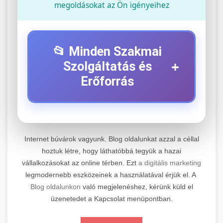
megoldásokat az Ön igényeihez
📂 Minden Szakmai
+
Szolgáltatás és
Erőforrás
⚡ 1. Legjobb Elektromos Roller
+
Szerviz
Internet búvárok vagyunk. Blog oldalunkat azzal a céllal
Professzionális elektromos roller javítási és
hoztuk létre, hogy láthatóbbá tegyük a hazai
vállalkozásokat az online térben. Ezt
a digitális marketing
karbantartási szolgáltatások. Szakértő
📊 2. Online Marketing
+
legmodernebb eszközeinek a használatával érjük el. A
technikusaink minőségi szervízt nyújtanak
Ügynökség
Blog oldalunkon
való megjelenéshez, kérünk küld el
minden jelentős márkához és modellhez.
üzenetedet a Kapcsolat menüpontban.
Átfogó online marketing szolgáltatások,
Szervizközpont Látogatása
beleértve a SEO-t, közösségi média kezelést és
+
🛴 3. Legjobb Elektromos Roller