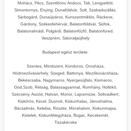
chef-iparikonyhagepek.hu
állítható vastagság beállítással.
Mohács, Pécs, Szentlőrinc Andocs, Tab, Lengyeltóti,
Simontornya, Enying, Dunaföldvár, Solt, Szabadszállás,
Kereskedelmi vákuumcsomagoló berendezések
kereskedelmi tésztakeverő
Sárbogárd, Dunaújváros, Kunszentmiklós, Ráckeve,
chef-iparikonyhagepek.hu
élelmiszerek tartósításához. Hosszabbítsa a
+
🎁 23. Vákuumfóliázó Gép
Gárdony, Székesfehérvár, Balatonföldvár, Siófok,
szavatossági időt és tartsa meg a termék
professzionális élelmiszer szeletelő
Balatonalmádi, Polgárdi, Balatonfűzfő, Balatonfüred,
frissességét.
Ipari vákuumfóliázó gépek professzionális
Veszprém, Sátoraljaújhely
élelmiszer-csomagolási műveletekhez.
+
🔥 24. Ipari Sütő és Gőzpároló
chef-iparikonyhagepek.hu
Hatékony lezárási és tartósítási megoldások.
Budapest egész területe:
Kereskedelmi légkeveréses sütők és gőzpárolók
vákuum lezáró berendezés
chef-iparikonyhagepek.hu
Szentes, Mindszent, Kondoros, Orosháza,
professzionális konyhák számára. Nagy
+
❄️ 25. Ipari Hűtőszekrény
Hódmezővásárhely, Szeged, Battonya, Mezőkovácsháza,
kapacitású sütő- és főzőberendezés precíz
kereskedelmi csomagoló gép
Békéscsaba, Nagymaros, Nyergesújfalu, Kismaros,
hőmérséklet-szabályozással.
Professzionális hűtőegységek és hűtőkamrák
Göd,Szob, Rétság, Balassagyarmat, Romhány, Hollókő,
kereskedelmi konyhák számára.
+
💧 26. Ipari Mosogatógép
Szécsény, Aszód, Hatvan, Monor, Lajosmizse, Soltvadkert,
chef-iparikonyhagepek.hu
Energiahatékony hűtési megoldások nagy
Kiskőrös, Kecel, Dusnok, Kiskunhalas, Jánoshalma,
kapacitással.
Kereskedelmi mosogatóberendezések nagy
kereskedelmi sütősütő
Bácsalmás, Kelebia, Röszke, Mórahalom, Kiskunmajsa,
forgalmú éttermi műveletekhez. Gyors tisztítási
Kistelek, Kiskunfélegyháza, Bugac, Kecskemét,
+
🧀 27. Ipari Sajtreszelő Gép
chef-iparikonyhagepek.hu
ciklusok fertőtlenítési képességekkel.
Tiszakécske