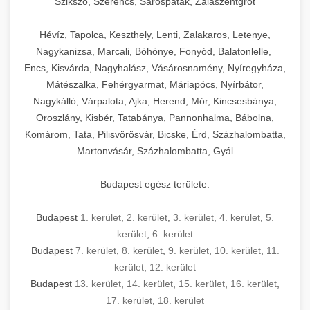
Szikszó, Szerencs, Sárospatak, Zalaszentgrót
Hévíz, Tapolca, Keszthely, Lenti, Zalakaros, Letenye,
Nagykanizsa, Marcali, Böhönye, Fonyód, Balatonlelle,
Encs, Kisvárda, Nagyhalász, Vásárosnamény, Nyíregyháza,
Mátészalka, Fehérgyarmat, Máriapócs, Nyírbátor,
Nagykálló, Várpalota, Ajka, Herend, Mór, Kincsesbánya,
Oroszlány, Kisbér, Tatabánya, Pannonhalma, Bábolna,
Komárom, Tata, Pilisvörösvár, Bicske, Érd, Százhalombatta,
Martonvásár, Százhalombatta, Gyál
Budapest egész területe:
Budapest
1. kerület
,
2. kerület
,
3. kerület
,
4. kerület
,
5.
kerület
,
6. kerület
Budapest
7. kerület
,
8. kerület
,
9. kerület
,
10. kerület
,
11.
kerület
,
12. kerület
Budapest
13. kerület
,
14. kerület
,
15. kerület
,
16. kerület
,
17. kerület
,
18. kerület