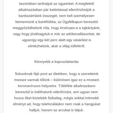
kezünkben tarthatjuk az ügyeinket. A megfelelő
alkalmazásban pár kattintással ellenőrizhetjük a
bankszámlánk összegét, nem kell személyesen
bemennünk a bankfiókba; az Ügyfélkapun keresztül
meggyőződhetünk róla, hogy érvényes-e a tajkártyánk,
vagy hogy jóváhagytuk-e már az adóbevallásunkat; de
ugyanígy egy-két perc alatt egy vásárlást is
elintézhetünk, akár a világ túlfeléről.
Könnyebb a kapcsolattartás
Sokunknak fájó pont az életében, hogy a szeretteink
messze vannak tőlünk – különösen igaz ez a mostani
koronavírusos helyzetre. Többféle alkalmazáson
keresztül is indíthatunk videóhívást, ami ugyan nem
hozza őket közelebb fizikailag, mégis sokkal intimebb
élményt ad, hogy telefonáláskor nem csak a hangjukat
halljuk, hanem az arcukat is látjuk.