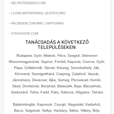
amelyek valós eredményeket hoznak.
-
SELFESTEEM2GO.COM
Teljes dokumentáció egy klinika átalakulási
-
I-LOVE-MOTIVATIONAL-QUOTES.ORG
szonyegtisztito.net
útjáról, bemutatva az utat a küzdő praxistól a
🎪 18. Szemhéjplasztika Iránti
+
virágzó vállalkozásig 150%-os növekedéssel.
marketing stratégiai tervrajz
Érdeklődés 150%-os Fokozása
-
FACEBOOK.COM MMC CHIPTUNING
-
szonyegtakaritas.org
SYNTHASITE.COM
Technikák és módszerek a páciensek
érdeklődésének és elkötelezettségének drámai
TANÁCSADÁS A KÖVETKEZŐ
klinika átalakulási történet
🎮 19. AI Google Ads és Meta
+
TELEPÜLÉSEKEN:
növeléséhez. Egy 150%-os fellendülési
Kampány Kezelés
esettanulmány gyakorlati betekintésekkel.
Budapest, Győr, Miskolc, Pécs, Szeged, Debrecen
Fejlett AI-alapú Google Ads és Meta hirdetési
Mosonmagyaróvár, Sopron, Fertőd, Kapuvár, Csorna, Győr,
weboldal-keszites.co
Pápa, Celldömölk, Sárvár, Kőszeg, Szombathely, Ják,
kampánykezelés. Optimalizálja hirdetési
+
🍞 20. Ipari Dagasztógép
Körmend, Szentgotthárd, Csepreg, Zalalövő, Vasvár,
költségvetését gépi tanulással és
elkötelezettség erősítési módszerek
Jánosháza, Devecser, Ajka, Sümeg, Pécsvárad, Komló,
automatizálással.
Professzionális ipari dagasztógépek és
Sásd, Dombóvár, Bonyhád, Bátaszék, Baja, Bácsalmás,
tésztakeverő gépek pékségek és kereskedelmi
+
🔪 21. Ipari Szeletelőgép
Szekszárd, Tolna, Fadd, Paks, Kalocsa, Hőgyész, Tamási
aikampany.hu
AI hirdetési automatizálás
konyhák számára. Masszív konstrukció
megbízható teljesítményhez.
Ipari hús- és sajtszeletelő gépek professzionális
Balatonboglár, Kaposvár, Csurgó, Nagyatád, Kadarkút,
élelmiszer-előkészítéshez. Precíziós vágás
Barcs, Szigetvár, Sellye, Harkány, Siklós, Villány, Bóly,
+
📦 22. Vákuumozó Gép