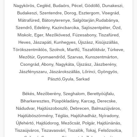
Ipari sajtreszelők és aprítógépek kereskedelmi
kereskedelmi hűtőegység
Nagykörös, Cegléd, Budaörs, Pécel, Gödöllő, Dunakeszi,
chef-iparikonyhagepek.hu
élelmiszer-előkészítéshez. Különböző reszelési
🍳 28. Nagykonyhai
Budakeszi, Szentendre, Dorog, Esztergom, Visegrád,
+
méretek különböző alkalmazásokhoz.
kereskedelmi mosogatógép
Berendezések
Mátrafüred, Bátonyterenye, Salgótarján,Rudabánya,
Szendrő, Edelény, Kazincbarcika, Sajószentpéter, Ózd,
chef-iparikonyhagepek.hu
Teljes körű nagykonyhai berendezések és
Miskolc, Eger, Mezőkövesd, Füzesabony, Tiszafüred,
professzionális vendéglátóipari kellékek.
Heves, Jászapáti, Kunhegyes, Újszász, Kisújszállás,
kereskedelmi sajtreszelő
Minden, ami szükséges éttermi és catering
Törökszentmiklós, Szolnok, Martfű, Tiszaföldvár, Túrkeve,
műveletekhez.
Mezőtúr, Gyomaendrőd, Szarvas, Kunszentmárton,
Csongrád, Abony, Nagykáta, Újszász, Jászberény,
chef-iparikonyhagepek.hu
Jászfényszaru, Jászárokszállás, Lőrinci, Gyöngyös,
Pásztó,Gyula, Sarkad
kereskedelmi konyhai megoldások
Békés, Mezőberény, Szeghalom, Berettyóújfalu,
Biharkeresztes, Püspökladány, Karcag, Derecske,
Nádudvar, Hajdúszoboszló, Debrecen, Balmazújváros,
Hajdúböszörmény, Téglás, Hajdúhadház, Nyíradony,
Újfehértó, Hajdúdorog, Mezőcsát, Polgár, Hajdúnánás,
Tiszaújváros, Tiszavasvári, Tiszalök, Tokaj, Felsőzsolca,