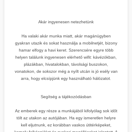
Akár ingyenesen netezhetünk
Ha valaki akár munka miatt, akár magánügyben
gyakran utazik és sokat használja a mobilnetjét, bizony
hamar elfogy a havi keret. Szerencsére egyre több
helyen találunk ingyenesen elérhető wifit: kávézókban,
plázákban, hivatalokban, távolsági buszokon,
vonatokon, de sokszor még a nyílt utcán is jó esély van
arra, hogy elcsípjünk egy használható hálózatot.
Segítség a tájékozódásban
Az emberek egy része a munkájából kifolyólag sok időt
tölt az utakon az autójában. Ha egy ismeretlen helyre
kell eljutnunk, ez korábban vaskos útitérképeket,
komoly felkészülést és gyakori megállásokat jelentett. A