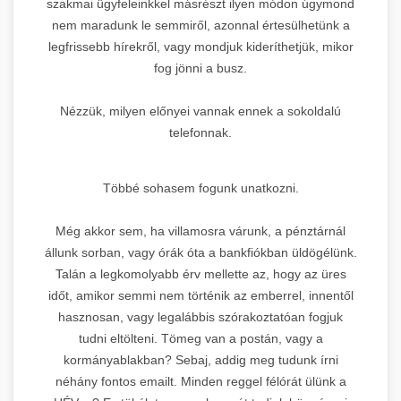
szakmai ügyfeleinkkel másrészt ilyen módon úgymond
nem maradunk le semmiről, azonnal értesülhetünk a
legfrissebb hírekről, vagy mondjuk kideríthetjük, mikor
fog jönni a busz.
Nézzük, milyen előnyei vannak ennek a sokoldalú
telefonnak.
Többé sohasem fogunk unatkozni.
Még akkor sem, ha villamosra várunk, a pénztárnál
állunk sorban, vagy órák óta a bankfiókban üldögélünk.
Talán a legkomolyabb érv mellette az, hogy az üres
időt, amikor semmi nem történik az emberrel, innentől
hasznosan, vagy legalábbis szórakoztatóan fogjuk
tudni eltölteni. Tömeg van a postán, vagy a
kormányablakban? Sebaj, addig meg tudunk írni
néhány fontos emailt. Minden reggel félórát ülünk a