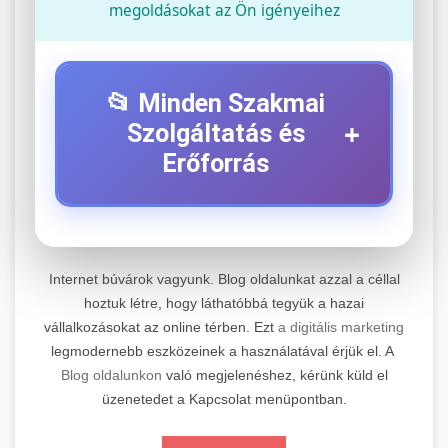
megoldásokat az Ön igényeihez
📂 Minden Szakmai
+
Szolgáltatás és
Erőforrás
⚡ 1. Legjobb Elektromos Roller
+
Szerviz
Internet búvárok vagyunk. Blog oldalunkat azzal a céllal
Professzionális elektromos roller javítási és
hoztuk létre, hogy láthatóbbá tegyük a hazai
vállalkozásokat az online térben. Ezt
a digitális marketing
karbantartási szolgáltatások. Szakértő
📊 2. Online Marketing
+
legmodernebb eszközeinek a használatával érjük el. A
technikusaink minőségi szervízt nyújtanak
Ügynökség
Blog oldalunkon
való megjelenéshez, kérünk küld el
minden jelentős márkához és modellhez.
üzenetedet a Kapcsolat menüpontban.
Átfogó online marketing szolgáltatások,
Szervizközpont Látogatása
beleértve a SEO-t, közösségi média kezelést és
+
🛴 3. Legjobb Elektromos Roller