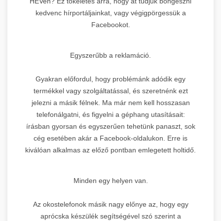
HÉVen? Ez tökéletes arra, hogy át tudjuk böngészni
kedvenc hírportáljainkat, vagy végigpörgessük a
Facebookot.
Egyszerűbb a reklamáció.
Gyakran előfordul, hogy problémánk adódik egy
termékkel vagy szolgáltatással, és szeretnénk ezt
jelezni a másik félnek. Ma már nem kell hosszasan
telefonálgatni, és figyelni a géphang utasításait:
írásban gyorsan és egyszerűen tehetünk panaszt, sok
cég esetében akár a Facebook-oldalukon. Erre is
kiválóan alkalmas az előző pontban emlegetett holtidő.
Minden egy helyen van.
Az okostelefonok másik nagy előnye az, hogy egy
aprócska készülék segítségével szó szerint a