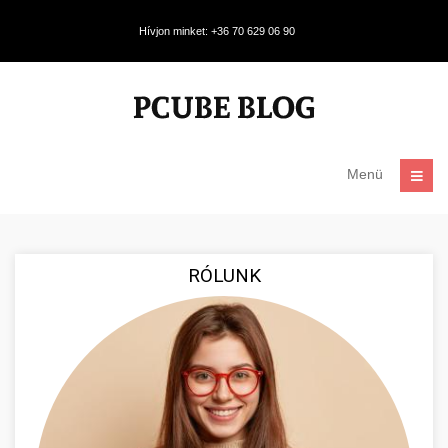
Hívjon minket: +36 70 629 06 90
Menü
RÓLUNK