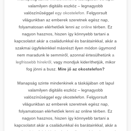
valamilyen digitális eszköz – legnagyobb
valószínűséggel
egy okostelefon.
Felgyorsult
világunkban az emberek szeretnek egész nap,
folyamatosan elérhetőek lenni az
online
térben. Ez
nagyon hasznos, hiszen így könnyebb tartani a
kapcsolatot akár a családunkkal és barátainkkal, akár a
szakmai ügyfeleinkkel másrészt ilyen módon úgymond
nem maradunk le semmiről, azonnal értesülhetünk
a
legfrissebb hírekről,
vagy mondjuk kideríthetjük, mikor
fog jönni a busz.
Mire jó az okostelefon?
Manapság szinte mindenkinek a táskájában ott lapul
valamilyen digitális eszköz – legnagyobb
valószínűséggel egy okostelefon. Felgyorsult
világunkban az emberek szeretnek egész nap,
folyamatosan elérhetőek lenni az online térben. Ez
nagyon hasznos, hiszen így könnyebb tartani a
kapcsolatot akár a családunkkal és barátainkkal, akár a