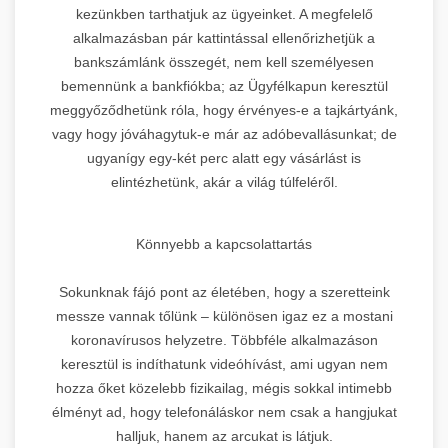
kezünkben tarthatjuk az ügyeinket. A megfelelő
alkalmazásban pár kattintással ellenőrizhetjük a
bankszámlánk összegét, nem kell személyesen
bemennünk a bankfiókba; az Ügyfélkapun keresztül
meggyőződhetünk róla, hogy érvényes-e a tajkártyánk,
vagy hogy jóváhagytuk-e már az adóbevallásunkat; de
ugyanígy egy-két perc alatt egy vásárlást is
elintézhetünk, akár a világ túlfeléről.
Könnyebb a kapcsolattartás
Sokunknak fájó pont az életében, hogy a szeretteink
messze vannak tőlünk – különösen igaz ez a mostani
koronavírusos helyzetre. Többféle alkalmazáson
keresztül is indíthatunk videóhívást, ami ugyan nem
hozza őket közelebb fizikailag, mégis sokkal intimebb
élményt ad, hogy telefonáláskor nem csak a hangjukat
halljuk, hanem az arcukat is látjuk.