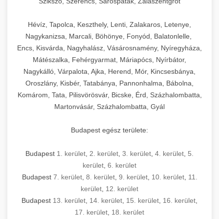
Szikszó, Szerencs, Sárospatak, Zalaszentgrót
Hévíz, Tapolca, Keszthely, Lenti, Zalakaros, Letenye,
Nagykanizsa, Marcali, Böhönye, Fonyód, Balatonlelle,
Encs, Kisvárda, Nagyhalász, Vásárosnamény, Nyíregyháza,
Mátészalka, Fehérgyarmat, Máriapócs, Nyírbátor,
Nagykálló, Várpalota, Ajka, Herend, Mór, Kincsesbánya,
Oroszlány, Kisbér, Tatabánya, Pannonhalma, Bábolna,
Komárom, Tata, Pilisvörösvár, Bicske, Érd, Százhalombatta,
Martonvásár, Százhalombatta, Gyál
Budapest egész területe:
Budapest
1. kerület
,
2. kerület
,
3. kerület
,
4. kerület
,
5.
kerület
,
6. kerület
Budapest
7. kerület
,
8. kerület
,
9. kerület
,
10. kerület
,
11.
kerület
,
12. kerület
Budapest
13. kerület
,
14. kerület
,
15. kerület
,
16. kerület
,
17. kerület
,
18. kerület