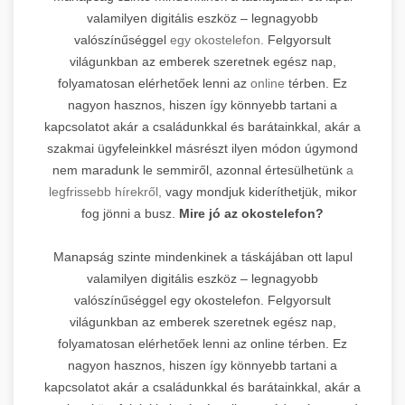
valamilyen digitális eszköz – legnagyobb
valószínűséggel
egy okostelefon.
Felgyorsult
világunkban az emberek szeretnek egész nap,
folyamatosan elérhetőek lenni az
online
térben. Ez
nagyon hasznos, hiszen így könnyebb tartani a
kapcsolatot akár a családunkkal és barátainkkal, akár a
szakmai ügyfeleinkkel másrészt ilyen módon úgymond
nem maradunk le semmiről, azonnal értesülhetünk
a
legfrissebb hírekről,
vagy mondjuk kideríthetjük, mikor
fog jönni a busz.
Mire jó az okostelefon?
Manapság szinte mindenkinek a táskájában ott lapul
valamilyen digitális eszköz – legnagyobb
valószínűséggel egy okostelefon. Felgyorsult
világunkban az emberek szeretnek egész nap,
folyamatosan elérhetőek lenni az online térben. Ez
nagyon hasznos, hiszen így könnyebb tartani a
kapcsolatot akár a családunkkal és barátainkkal, akár a