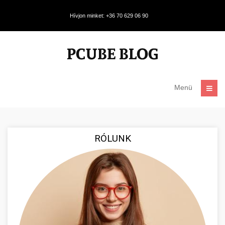
Hívjon minket: +36 70 629 06 90
Menü
RÓLUNK