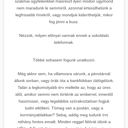
szakmai ügyfeleinkkel másrészt ilyen módon úgymond
nem maradunk le semmiről, azonnal értesülhetünk a
legfrissebb hírekről, vagy mondjuk kideríthetjük, mikor
fog jönni a busz.
Nézzük, milyen előnyei vannak ennek a sokoldalú
telefonnak.
Többé sohasem fogunk unatkozni.
Még akkor sem, ha villamosra várunk, a pénztárnál
állunk sorban, vagy órák óta a bankfiókban üldögélünk.
Talán a legkomolyabb érv mellette az, hogy az üres
időt, amikor semmi nem történik az emberrel, innentől
hasznosan, vagy legalábbis szórakoztatóan fogjuk
tudni eltölteni. Tömeg van a postán, vagy a
kormányablakban? Sebaj, addig meg tudunk írni
néhány fontos emailt. Minden reggel félórát ülünk a