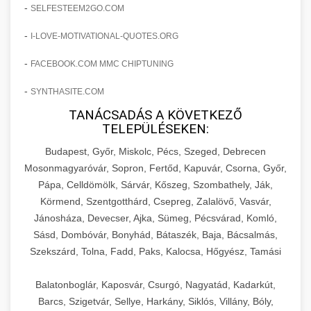
amelyek valós eredményeket hoznak.
-
SELFESTEEM2GO.COM
Teljes dokumentáció egy klinika átalakulási
-
I-LOVE-MOTIVATIONAL-QUOTES.ORG
szonyegtisztito.net
útjáról, bemutatva az utat a küzdő praxistól a
🎪 18. Szemhéjplasztika Iránti
+
virágzó vállalkozásig 150%-os növekedéssel.
marketing stratégiai tervrajz
Érdeklődés 150%-os Fokozása
-
FACEBOOK.COM MMC CHIPTUNING
-
szonyegtakaritas.org
SYNTHASITE.COM
Technikák és módszerek a páciensek
érdeklődésének és elkötelezettségének drámai
TANÁCSADÁS A KÖVETKEZŐ
klinika átalakulási történet
🎮 19. AI Google Ads és Meta
+
TELEPÜLÉSEKEN:
növeléséhez. Egy 150%-os fellendülési
Kampány Kezelés
esettanulmány gyakorlati betekintésekkel.
Budapest, Győr, Miskolc, Pécs, Szeged, Debrecen
Fejlett AI-alapú Google Ads és Meta hirdetési
Mosonmagyaróvár, Sopron, Fertőd, Kapuvár, Csorna, Győr,
weboldal-keszites.co
Pápa, Celldömölk, Sárvár, Kőszeg, Szombathely, Ják,
kampánykezelés. Optimalizálja hirdetési
+
🍞 20. Ipari Dagasztógép
Körmend, Szentgotthárd, Csepreg, Zalalövő, Vasvár,
költségvetését gépi tanulással és
elkötelezettség erősítési módszerek
Jánosháza, Devecser, Ajka, Sümeg, Pécsvárad, Komló,
automatizálással.
Professzionális ipari dagasztógépek és
Sásd, Dombóvár, Bonyhád, Bátaszék, Baja, Bácsalmás,
tésztakeverő gépek pékségek és kereskedelmi
+
🔪 21. Ipari Szeletelőgép
Szekszárd, Tolna, Fadd, Paks, Kalocsa, Hőgyész, Tamási
aikampany.hu
AI hirdetési automatizálás
konyhák számára. Masszív konstrukció
megbízható teljesítményhez.
Ipari hús- és sajtszeletelő gépek professzionális
Balatonboglár, Kaposvár, Csurgó, Nagyatád, Kadarkút,
élelmiszer-előkészítéshez. Precíziós vágás
Barcs, Szigetvár, Sellye, Harkány, Siklós, Villány, Bóly,
+
📦 22. Vákuumozó Gép