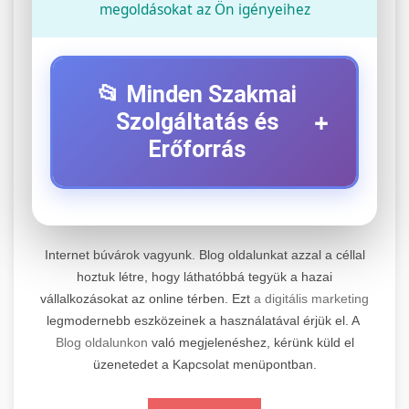
megoldásokat az Ön igényeihez
📂 Minden Szakmai
+
Szolgáltatás és
Erőforrás
⚡ 1. Legjobb Elektromos Roller
+
Szerviz
Internet búvárok vagyunk. Blog oldalunkat azzal a céllal
Professzionális elektromos roller javítási és
hoztuk létre, hogy láthatóbbá tegyük a hazai
vállalkozásokat az online térben. Ezt
a digitális marketing
karbantartási szolgáltatások. Szakértő
📊 2. Online Marketing
+
legmodernebb eszközeinek a használatával érjük el. A
technikusaink minőségi szervízt nyújtanak
Ügynökség
Blog oldalunkon
való megjelenéshez, kérünk küld el
minden jelentős márkához és modellhez.
üzenetedet a Kapcsolat menüpontban.
Átfogó online marketing szolgáltatások,
Szervizközpont Látogatása
beleértve a SEO-t, közösségi média kezelést és
+
🛴 3. Legjobb Elektromos Roller