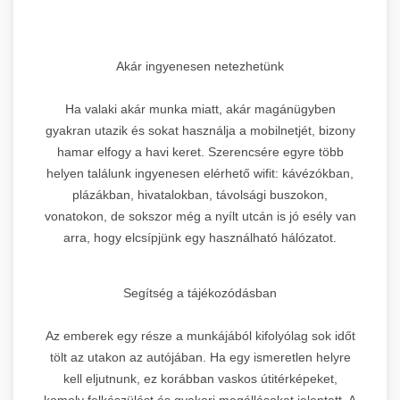
Akár ingyenesen netezhetünk
Ha valaki akár munka miatt, akár magánügyben
gyakran utazik és sokat használja a mobilnetjét, bizony
hamar elfogy a havi keret. Szerencsére egyre több
helyen találunk ingyenesen elérhető wifit: kávézókban,
plázákban, hivatalokban, távolsági buszokon,
vonatokon, de sokszor még a nyílt utcán is jó esély van
arra, hogy elcsípjünk egy használható hálózatot.
Segítség a tájékozódásban
Az emberek egy része a munkájából kifolyólag sok időt
tölt az utakon az autójában. Ha egy ismeretlen helyre
kell eljutnunk, ez korábban vaskos útitérképeket,
komoly felkészülést és gyakori megállásokat jelentett. A