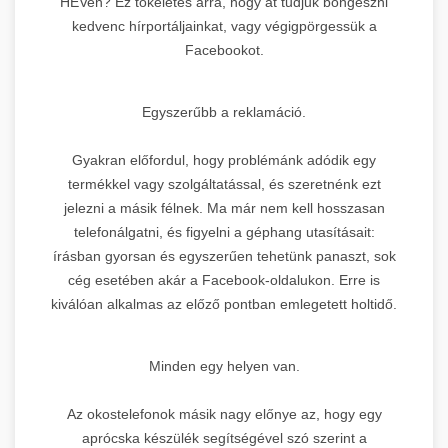
HÉVen? Ez tökéletes arra, hogy át tudjuk böngészni
kedvenc hírportáljainkat, vagy végigpörgessük a
Facebookot.
Egyszerűbb a reklamáció.
Gyakran előfordul, hogy problémánk adódik egy
termékkel vagy szolgáltatással, és szeretnénk ezt
jelezni a másik félnek. Ma már nem kell hosszasan
telefonálgatni, és figyelni a géphang utasításait:
írásban gyorsan és egyszerűen tehetünk panaszt, sok
cég esetében akár a Facebook-oldalukon. Erre is
kiválóan alkalmas az előző pontban emlegetett holtidő.
Minden egy helyen van.
Az okostelefonok másik nagy előnye az, hogy egy
aprócska készülék segítségével szó szerint a