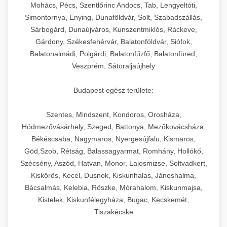
chef-iparikonyhagepek.hu
állítható vastagság beállítással.
Mohács, Pécs, Szentlőrinc Andocs, Tab, Lengyeltóti,
Simontornya, Enying, Dunaföldvár, Solt, Szabadszállás,
Kereskedelmi vákuumcsomagoló berendezések
kereskedelmi tésztakeverő
Sárbogárd, Dunaújváros, Kunszentmiklós, Ráckeve,
chef-iparikonyhagepek.hu
élelmiszerek tartósításához. Hosszabbítsa a
+
🎁 23. Vákuumfóliázó Gép
Gárdony, Székesfehérvár, Balatonföldvár, Siófok,
szavatossági időt és tartsa meg a termék
professzionális élelmiszer szeletelő
Balatonalmádi, Polgárdi, Balatonfűzfő, Balatonfüred,
frissességét.
Ipari vákuumfóliázó gépek professzionális
Veszprém, Sátoraljaújhely
élelmiszer-csomagolási műveletekhez.
+
🔥 24. Ipari Sütő és Gőzpároló
chef-iparikonyhagepek.hu
Hatékony lezárási és tartósítási megoldások.
Budapest egész területe:
Kereskedelmi légkeveréses sütők és gőzpárolók
vákuum lezáró berendezés
chef-iparikonyhagepek.hu
Szentes, Mindszent, Kondoros, Orosháza,
professzionális konyhák számára. Nagy
+
❄️ 25. Ipari Hűtőszekrény
Hódmezővásárhely, Szeged, Battonya, Mezőkovácsháza,
kapacitású sütő- és főzőberendezés precíz
kereskedelmi csomagoló gép
Békéscsaba, Nagymaros, Nyergesújfalu, Kismaros,
hőmérséklet-szabályozással.
Professzionális hűtőegységek és hűtőkamrák
Göd,Szob, Rétság, Balassagyarmat, Romhány, Hollókő,
kereskedelmi konyhák számára.
+
💧 26. Ipari Mosogatógép
Szécsény, Aszód, Hatvan, Monor, Lajosmizse, Soltvadkert,
chef-iparikonyhagepek.hu
Energiahatékony hűtési megoldások nagy
Kiskőrös, Kecel, Dusnok, Kiskunhalas, Jánoshalma,
kapacitással.
Kereskedelmi mosogatóberendezések nagy
kereskedelmi sütősütő
Bácsalmás, Kelebia, Röszke, Mórahalom, Kiskunmajsa,
forgalmú éttermi műveletekhez. Gyors tisztítási
Kistelek, Kiskunfélegyháza, Bugac, Kecskemét,
+
🧀 27. Ipari Sajtreszelő Gép
chef-iparikonyhagepek.hu
ciklusok fertőtlenítési képességekkel.
Tiszakécske