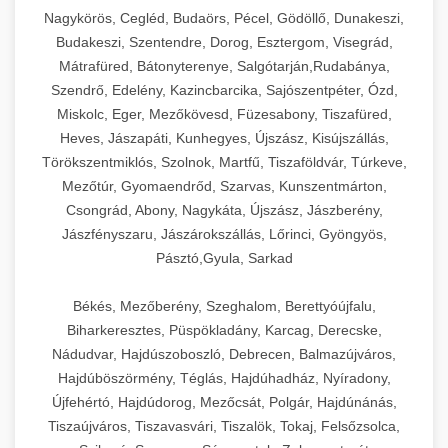
Ipari sajtreszelők és aprítógépek kereskedelmi
kereskedelmi hűtőegység
Nagykörös, Cegléd, Budaörs, Pécel, Gödöllő, Dunakeszi,
chef-iparikonyhagepek.hu
élelmiszer-előkészítéshez. Különböző reszelési
🍳 28. Nagykonyhai
Budakeszi, Szentendre, Dorog, Esztergom, Visegrád,
+
méretek különböző alkalmazásokhoz.
kereskedelmi mosogatógép
Berendezések
Mátrafüred, Bátonyterenye, Salgótarján,Rudabánya,
Szendrő, Edelény, Kazincbarcika, Sajószentpéter, Ózd,
chef-iparikonyhagepek.hu
Teljes körű nagykonyhai berendezések és
Miskolc, Eger, Mezőkövesd, Füzesabony, Tiszafüred,
professzionális vendéglátóipari kellékek.
Heves, Jászapáti, Kunhegyes, Újszász, Kisújszállás,
kereskedelmi sajtreszelő
Minden, ami szükséges éttermi és catering
Törökszentmiklós, Szolnok, Martfű, Tiszaföldvár, Túrkeve,
műveletekhez.
Mezőtúr, Gyomaendrőd, Szarvas, Kunszentmárton,
Csongrád, Abony, Nagykáta, Újszász, Jászberény,
chef-iparikonyhagepek.hu
Jászfényszaru, Jászárokszállás, Lőrinci, Gyöngyös,
Pásztó,Gyula, Sarkad
kereskedelmi konyhai megoldások
Békés, Mezőberény, Szeghalom, Berettyóújfalu,
Biharkeresztes, Püspökladány, Karcag, Derecske,
Nádudvar, Hajdúszoboszló, Debrecen, Balmazújváros,
Hajdúböszörmény, Téglás, Hajdúhadház, Nyíradony,
Újfehértó, Hajdúdorog, Mezőcsát, Polgár, Hajdúnánás,
Tiszaújváros, Tiszavasvári, Tiszalök, Tokaj, Felsőzsolca,