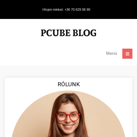
Hívjon minket: +36 70 629 06 90
Menü
RÓLUNK