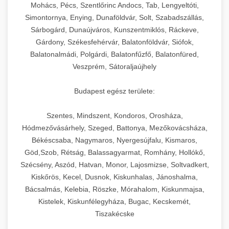
chef-iparikonyhagepek.hu
állítható vastagság beállítással.
Mohács, Pécs, Szentlőrinc Andocs, Tab, Lengyeltóti,
Simontornya, Enying, Dunaföldvár, Solt, Szabadszállás,
Kereskedelmi vákuumcsomagoló berendezések
kereskedelmi tésztakeverő
Sárbogárd, Dunaújváros, Kunszentmiklós, Ráckeve,
chef-iparikonyhagepek.hu
élelmiszerek tartósításához. Hosszabbítsa a
+
🎁 23. Vákuumfóliázó Gép
Gárdony, Székesfehérvár, Balatonföldvár, Siófok,
szavatossági időt és tartsa meg a termék
professzionális élelmiszer szeletelő
Balatonalmádi, Polgárdi, Balatonfűzfő, Balatonfüred,
frissességét.
Ipari vákuumfóliázó gépek professzionális
Veszprém, Sátoraljaújhely
élelmiszer-csomagolási műveletekhez.
+
🔥 24. Ipari Sütő és Gőzpároló
chef-iparikonyhagepek.hu
Hatékony lezárási és tartósítási megoldások.
Budapest egész területe:
Kereskedelmi légkeveréses sütők és gőzpárolók
vákuum lezáró berendezés
chef-iparikonyhagepek.hu
Szentes, Mindszent, Kondoros, Orosháza,
professzionális konyhák számára. Nagy
+
❄️ 25. Ipari Hűtőszekrény
Hódmezővásárhely, Szeged, Battonya, Mezőkovácsháza,
kapacitású sütő- és főzőberendezés precíz
kereskedelmi csomagoló gép
Békéscsaba, Nagymaros, Nyergesújfalu, Kismaros,
hőmérséklet-szabályozással.
Professzionális hűtőegységek és hűtőkamrák
Göd,Szob, Rétság, Balassagyarmat, Romhány, Hollókő,
kereskedelmi konyhák számára.
+
💧 26. Ipari Mosogatógép
Szécsény, Aszód, Hatvan, Monor, Lajosmizse, Soltvadkert,
chef-iparikonyhagepek.hu
Energiahatékony hűtési megoldások nagy
Kiskőrös, Kecel, Dusnok, Kiskunhalas, Jánoshalma,
kapacitással.
Kereskedelmi mosogatóberendezések nagy
kereskedelmi sütősütő
Bácsalmás, Kelebia, Röszke, Mórahalom, Kiskunmajsa,
forgalmú éttermi műveletekhez. Gyors tisztítási
Kistelek, Kiskunfélegyháza, Bugac, Kecskemét,
+
🧀 27. Ipari Sajtreszelő Gép
chef-iparikonyhagepek.hu
ciklusok fertőtlenítési képességekkel.
Tiszakécske