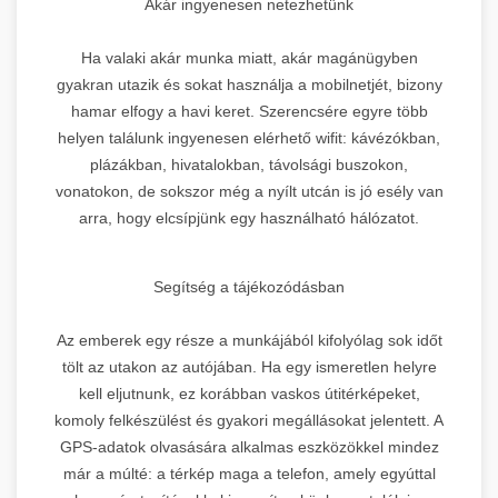
Akár ingyenesen netezhetünk
Ha valaki akár munka miatt, akár magánügyben
gyakran utazik és sokat használja a mobilnetjét, bizony
hamar elfogy a havi keret. Szerencsére egyre több
helyen találunk ingyenesen elérhető wifit: kávézókban,
plázákban, hivatalokban, távolsági buszokon,
vonatokon, de sokszor még a nyílt utcán is jó esély van
arra, hogy elcsípjünk egy használható hálózatot.
Segítség a tájékozódásban
Az emberek egy része a munkájából kifolyólag sok időt
tölt az utakon az autójában. Ha egy ismeretlen helyre
kell eljutnunk, ez korábban vaskos útitérképeket,
komoly felkészülést és gyakori megállásokat jelentett. A
GPS-adatok olvasására alkalmas eszközökkel mindez
már a múlté: a térkép maga a telefon, amely egyúttal