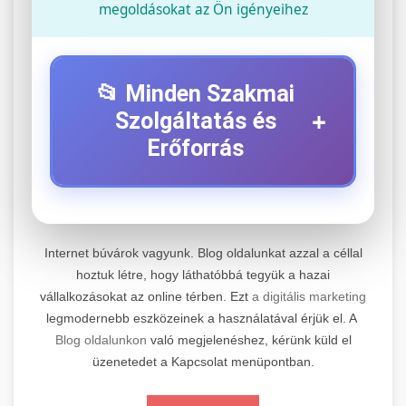
megoldásokat az Ön igényeihez
📂 Minden Szakmai
+
Szolgáltatás és
Erőforrás
⚡ 1. Legjobb Elektromos Roller
+
Szerviz
Internet búvárok vagyunk. Blog oldalunkat azzal a céllal
Professzionális elektromos roller javítási és
hoztuk létre, hogy láthatóbbá tegyük a hazai
vállalkozásokat az online térben. Ezt
a digitális marketing
karbantartási szolgáltatások. Szakértő
📊 2. Online Marketing
+
legmodernebb eszközeinek a használatával érjük el. A
technikusaink minőségi szervízt nyújtanak
Ügynökség
Blog oldalunkon
való megjelenéshez, kérünk küld el
minden jelentős márkához és modellhez.
üzenetedet a Kapcsolat menüpontban.
Átfogó online marketing szolgáltatások,
Szervizközpont Látogatása
beleértve a SEO-t, közösségi média kezelést és
+
🛴 3. Legjobb Elektromos Roller