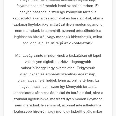
folyamatosan elérhetőek lenni az
online
térben. Ez
nagyon hasznos, hiszen így könnyebb tartani a
kapcsolatot akár a családunkkal és barátainkkal, akár a
szakmai ügyfeleinkkel másrészt ilyen módon úgymond
nem maradunk le semmiről, azonnal értesülhetünk
a
legfrissebb hírekről,
vagy mondjuk kideríthetjük, mikor
fog jönni a busz.
Mire jó az okostelefon?
Manapság szinte mindenkinek a táskájában ott lapul
valamilyen digitális eszköz – legnagyobb
valószínűséggel egy okostelefon. Felgyorsult
világunkban az emberek szeretnek egész nap,
folyamatosan elérhetőek lenni az online térben. Ez
nagyon hasznos, hiszen így könnyebb tartani a
kapcsolatot akár a családunkkal és barátainkkal, akár a
szakmai ügyfeleinkkel másrészt ilyen módon úgymond
nem maradunk le semmiről, azonnal értesülhetünk a
legfrissebb hírekről, vagy mondjuk kideríthetjük, mikor