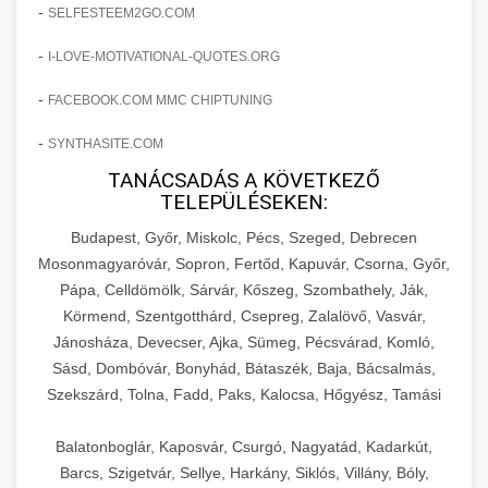
amelyek valós eredményeket hoznak.
-
SELFESTEEM2GO.COM
Teljes dokumentáció egy klinika átalakulási
-
I-LOVE-MOTIVATIONAL-QUOTES.ORG
szonyegtisztito.net
útjáról, bemutatva az utat a küzdő praxistól a
🎪 18. Szemhéjplasztika Iránti
+
virágzó vállalkozásig 150%-os növekedéssel.
marketing stratégiai tervrajz
Érdeklődés 150%-os Fokozása
-
FACEBOOK.COM MMC CHIPTUNING
-
szonyegtakaritas.org
SYNTHASITE.COM
Technikák és módszerek a páciensek
érdeklődésének és elkötelezettségének drámai
TANÁCSADÁS A KÖVETKEZŐ
klinika átalakulási történet
🎮 19. AI Google Ads és Meta
+
TELEPÜLÉSEKEN:
növeléséhez. Egy 150%-os fellendülési
Kampány Kezelés
esettanulmány gyakorlati betekintésekkel.
Budapest, Győr, Miskolc, Pécs, Szeged, Debrecen
Fejlett AI-alapú Google Ads és Meta hirdetési
Mosonmagyaróvár, Sopron, Fertőd, Kapuvár, Csorna, Győr,
weboldal-keszites.co
Pápa, Celldömölk, Sárvár, Kőszeg, Szombathely, Ják,
kampánykezelés. Optimalizálja hirdetési
+
🍞 20. Ipari Dagasztógép
Körmend, Szentgotthárd, Csepreg, Zalalövő, Vasvár,
költségvetését gépi tanulással és
elkötelezettség erősítési módszerek
Jánosháza, Devecser, Ajka, Sümeg, Pécsvárad, Komló,
automatizálással.
Professzionális ipari dagasztógépek és
Sásd, Dombóvár, Bonyhád, Bátaszék, Baja, Bácsalmás,
tésztakeverő gépek pékségek és kereskedelmi
+
🔪 21. Ipari Szeletelőgép
Szekszárd, Tolna, Fadd, Paks, Kalocsa, Hőgyész, Tamási
aikampany.hu
AI hirdetési automatizálás
konyhák számára. Masszív konstrukció
megbízható teljesítményhez.
Ipari hús- és sajtszeletelő gépek professzionális
Balatonboglár, Kaposvár, Csurgó, Nagyatád, Kadarkút,
élelmiszer-előkészítéshez. Precíziós vágás
Barcs, Szigetvár, Sellye, Harkány, Siklós, Villány, Bóly,
+
📦 22. Vákuumozó Gép