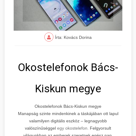
Írta: Kovács Dorina
Okostelefonok Bács-
Kiskun megye
Okostelefonok Bács-Kiskun megye
Manapság szinte mindenkinek a táskájában ott lapul
valamilyen digitális eszköz – legnagyobb
valószínűséggel
egy okostelefon.
Felgyorsult
világunkban az emberek szeretnek egész nap,