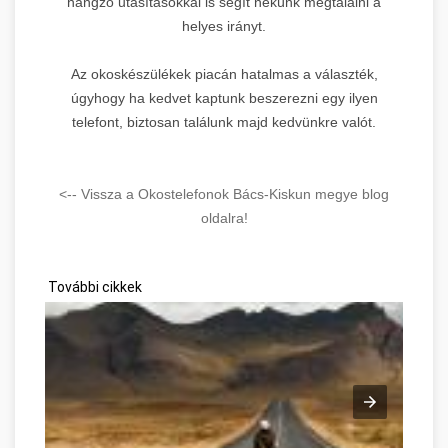
hangzó utasításokkal is segít nekünk megtalálni a
helyes irányt.
Az okoskészülékek piacán hatalmas a választék,
úgyhogy ha kedvet kaptunk beszerezni egy ilyen
telefont, biztosan találunk majd kedvünkre valót.
<-- Vissza a Okostelefonok Bács-Kiskun megye blog
oldalra!
További cikkek