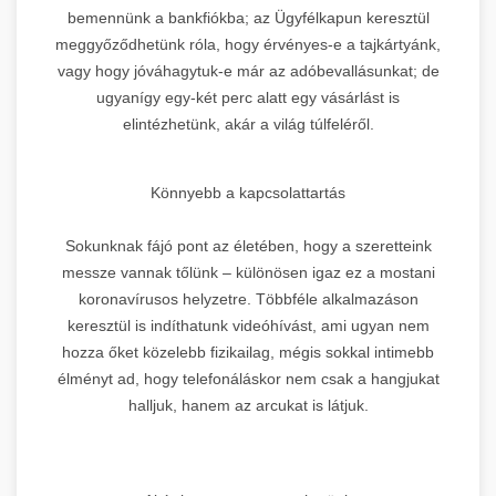
bemennünk a bankfiókba; az Ügyfélkapun keresztül
meggyőződhetünk róla, hogy érvényes-e a tajkártyánk,
vagy hogy jóváhagytuk-e már az adóbevallásunkat; de
ugyanígy egy-két perc alatt egy vásárlást is
elintézhetünk, akár a világ túlfeléről.
Könnyebb a kapcsolattartás
Sokunknak fájó pont az életében, hogy a szeretteink
messze vannak tőlünk – különösen igaz ez a mostani
koronavírusos helyzetre. Többféle alkalmazáson
keresztül is indíthatunk videóhívást, ami ugyan nem
hozza őket közelebb fizikailag, mégis sokkal intimebb
élményt ad, hogy telefonáláskor nem csak a hangjukat
halljuk, hanem az arcukat is látjuk.