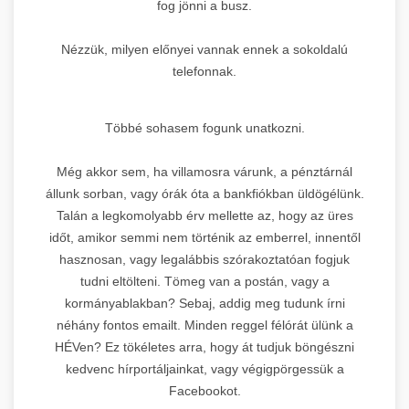
fog jönni a busz.
Nézzük, milyen előnyei vannak ennek a sokoldalú
telefonnak.
Többé sohasem fogunk unatkozni.
Még akkor sem, ha villamosra várunk, a pénztárnál
állunk sorban, vagy órák óta a bankfiókban üldögélünk.
Talán a legkomolyabb érv mellette az, hogy az üres
időt, amikor semmi nem történik az emberrel, innentől
hasznosan, vagy legalábbis szórakoztatóan fogjuk
tudni eltölteni. Tömeg van a postán, vagy a
kormányablakban? Sebaj, addig meg tudunk írni
néhány fontos emailt. Minden reggel félórát ülünk a
HÉVen? Ez tökéletes arra, hogy át tudjuk böngészni
kedvenc hírportáljainkat, vagy végigpörgessük a
Facebookot.