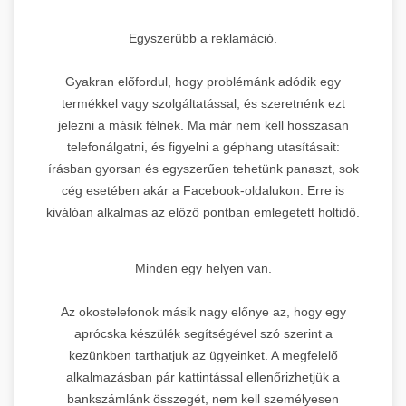
Egyszerűbb a reklamáció.
Gyakran előfordul, hogy problémánk adódik egy
termékkel vagy szolgáltatással, és szeretnénk ezt
jelezni a másik félnek. Ma már nem kell hosszasan
telefonálgatni, és figyelni a géphang utasításait:
írásban gyorsan és egyszerűen tehetünk panaszt, sok
cég esetében akár a Facebook-oldalukon. Erre is
kiválóan alkalmas az előző pontban emlegetett holtidő.
Minden egy helyen van.
Az okostelefonok másik nagy előnye az, hogy egy
aprócska készülék segítségével szó szerint a
kezünkben tarthatjuk az ügyeinket. A megfelelő
alkalmazásban pár kattintással ellenőrizhetjük a
bankszámlánk összegét, nem kell személyesen