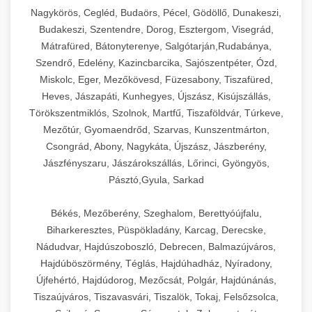
Ipari sajtreszelők és aprítógépek kereskedelmi
kereskedelmi hűtőegység
Nagykörös, Cegléd, Budaörs, Pécel, Gödöllő, Dunakeszi,
chef-iparikonyhagepek.hu
élelmiszer-előkészítéshez. Különböző reszelési
🍳 28. Nagykonyhai
Budakeszi, Szentendre, Dorog, Esztergom, Visegrád,
+
méretek különböző alkalmazásokhoz.
kereskedelmi mosogatógép
Berendezések
Mátrafüred, Bátonyterenye, Salgótarján,Rudabánya,
Szendrő, Edelény, Kazincbarcika, Sajószentpéter, Ózd,
chef-iparikonyhagepek.hu
Teljes körű nagykonyhai berendezések és
Miskolc, Eger, Mezőkövesd, Füzesabony, Tiszafüred,
professzionális vendéglátóipari kellékek.
Heves, Jászapáti, Kunhegyes, Újszász, Kisújszállás,
kereskedelmi sajtreszelő
Minden, ami szükséges éttermi és catering
Törökszentmiklós, Szolnok, Martfű, Tiszaföldvár, Túrkeve,
műveletekhez.
Mezőtúr, Gyomaendrőd, Szarvas, Kunszentmárton,
Csongrád, Abony, Nagykáta, Újszász, Jászberény,
chef-iparikonyhagepek.hu
Jászfényszaru, Jászárokszállás, Lőrinci, Gyöngyös,
Pásztó,Gyula, Sarkad
kereskedelmi konyhai megoldások
Békés, Mezőberény, Szeghalom, Berettyóújfalu,
Biharkeresztes, Püspökladány, Karcag, Derecske,
Nádudvar, Hajdúszoboszló, Debrecen, Balmazújváros,
Hajdúböszörmény, Téglás, Hajdúhadház, Nyíradony,
Újfehértó, Hajdúdorog, Mezőcsát, Polgár, Hajdúnánás,
Tiszaújváros, Tiszavasvári, Tiszalök, Tokaj, Felsőzsolca,