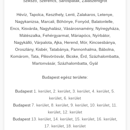
Szikszó, Szerencs, Sárospatak, Zalaszentgrót
Hévíz, Tapolca, Keszthely, Lenti, Zalakaros, Letenye,
Nagykanizsa, Marcali, Böhönye, Fonyód, Balatonlelle,
Encs, Kisvárda, Nagyhalász, Vásárosnamény, Nyíregyháza,
Mátészalka, Fehérgyarmat, Máriapócs, Nyírbátor,
Nagykálló, Várpalota, Ajka, Herend, Mór, Kincsesbánya,
Oroszlány, Kisbér, Tatabánya, Pannonhalma, Bábolna,
Komárom, Tata, Pilisvörösvár, Bicske, Érd, Százhalombatta,
Martonvásár, Százhalombatta, Gyál
Budapest egész területe:
Budapest
1. kerület
,
2. kerület
,
3. kerület
,
4. kerület
,
5.
kerület
,
6. kerület
Budapest
7. kerület
,
8. kerület
,
9. kerület
,
10. kerület
,
11.
kerület
,
12. kerület
Budapest
13. kerület
,
14. kerület
,
15. kerület
,
16. kerület
,
17. kerület
,
18. kerület