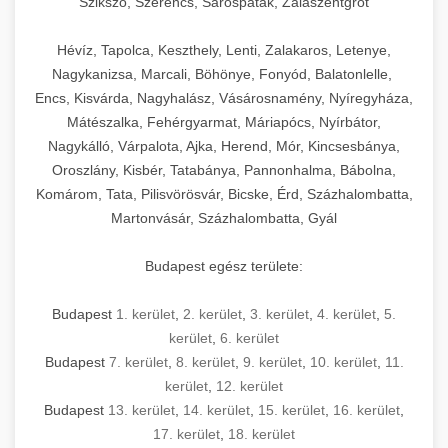
Szikszó, Szerencs, Sárospatak, Zalaszentgrót
Hévíz, Tapolca, Keszthely, Lenti, Zalakaros, Letenye,
Nagykanizsa, Marcali, Böhönye, Fonyód, Balatonlelle,
Encs, Kisvárda, Nagyhalász, Vásárosnamény, Nyíregyháza,
Mátészalka, Fehérgyarmat, Máriapócs, Nyírbátor,
Nagykálló, Várpalota, Ajka, Herend, Mór, Kincsesbánya,
Oroszlány, Kisbér, Tatabánya, Pannonhalma, Bábolna,
Komárom, Tata, Pilisvörösvár, Bicske, Érd, Százhalombatta,
Martonvásár, Százhalombatta, Gyál
Budapest egész területe:
Budapest
1. kerület
,
2. kerület
,
3. kerület
,
4. kerület
,
5.
kerület
,
6. kerület
Budapest
7. kerület
,
8. kerület
,
9. kerület
,
10. kerület
,
11.
kerület
,
12. kerület
Budapest
13. kerület
,
14. kerület
,
15. kerület
,
16. kerület
,
17. kerület
,
18. kerület