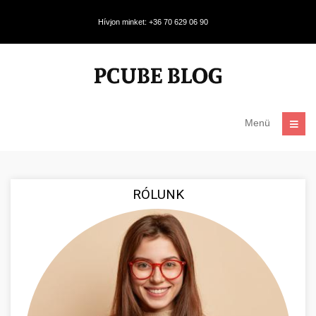
Hívjon minket: +36 70 629 06 90
Menü
RÓLUNK