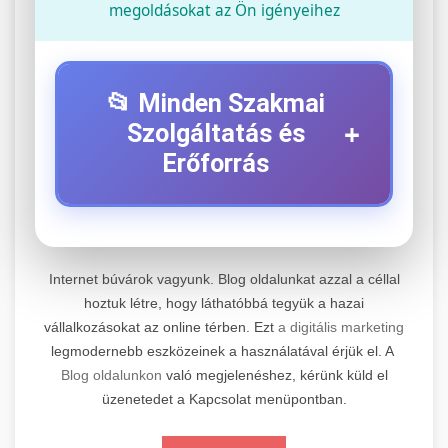
megoldásokat az Ön igényeihez
📂 Minden Szakmai
+
Szolgáltatás és
Erőforrás
⚡ 1. Legjobb Elektromos Roller
+
Szerviz
Internet búvárok vagyunk. Blog oldalunkat azzal a céllal
Professzionális elektromos roller javítási és
hoztuk létre, hogy láthatóbbá tegyük a hazai
vállalkozásokat az online térben. Ezt
a digitális marketing
karbantartási szolgáltatások. Szakértő
📊 2. Online Marketing
+
legmodernebb eszközeinek a használatával érjük el. A
technikusaink minőségi szervízt nyújtanak
Ügynökség
Blog oldalunkon
való megjelenéshez, kérünk küld el
minden jelentős márkához és modellhez.
üzenetedet a Kapcsolat menüpontban.
Átfogó online marketing szolgáltatások,
Szervizközpont Látogatása
beleértve a SEO-t, közösségi média kezelést és
+
🛴 3. Legjobb Elektromos Roller