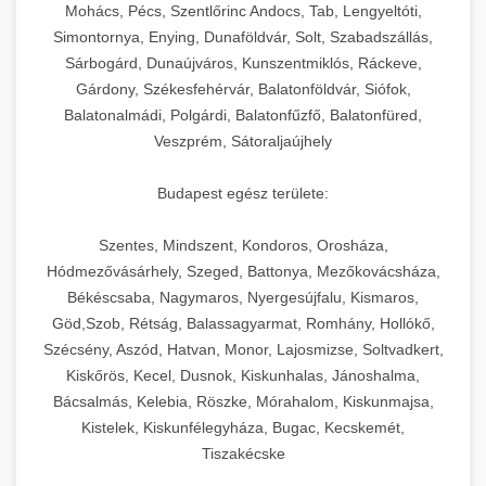
chef-iparikonyhagepek.hu
állítható vastagság beállítással.
Mohács, Pécs, Szentlőrinc Andocs, Tab, Lengyeltóti,
Simontornya, Enying, Dunaföldvár, Solt, Szabadszállás,
Kereskedelmi vákuumcsomagoló berendezések
kereskedelmi tésztakeverő
Sárbogárd, Dunaújváros, Kunszentmiklós, Ráckeve,
chef-iparikonyhagepek.hu
élelmiszerek tartósításához. Hosszabbítsa a
+
🎁 23. Vákuumfóliázó Gép
Gárdony, Székesfehérvár, Balatonföldvár, Siófok,
szavatossági időt és tartsa meg a termék
professzionális élelmiszer szeletelő
Balatonalmádi, Polgárdi, Balatonfűzfő, Balatonfüred,
frissességét.
Ipari vákuumfóliázó gépek professzionális
Veszprém, Sátoraljaújhely
élelmiszer-csomagolási műveletekhez.
+
🔥 24. Ipari Sütő és Gőzpároló
chef-iparikonyhagepek.hu
Hatékony lezárási és tartósítási megoldások.
Budapest egész területe:
Kereskedelmi légkeveréses sütők és gőzpárolók
vákuum lezáró berendezés
chef-iparikonyhagepek.hu
Szentes, Mindszent, Kondoros, Orosháza,
professzionális konyhák számára. Nagy
+
❄️ 25. Ipari Hűtőszekrény
Hódmezővásárhely, Szeged, Battonya, Mezőkovácsháza,
kapacitású sütő- és főzőberendezés precíz
kereskedelmi csomagoló gép
Békéscsaba, Nagymaros, Nyergesújfalu, Kismaros,
hőmérséklet-szabályozással.
Professzionális hűtőegységek és hűtőkamrák
Göd,Szob, Rétság, Balassagyarmat, Romhány, Hollókő,
kereskedelmi konyhák számára.
+
💧 26. Ipari Mosogatógép
Szécsény, Aszód, Hatvan, Monor, Lajosmizse, Soltvadkert,
chef-iparikonyhagepek.hu
Energiahatékony hűtési megoldások nagy
Kiskőrös, Kecel, Dusnok, Kiskunhalas, Jánoshalma,
kapacitással.
Kereskedelmi mosogatóberendezések nagy
kereskedelmi sütősütő
Bácsalmás, Kelebia, Röszke, Mórahalom, Kiskunmajsa,
forgalmú éttermi műveletekhez. Gyors tisztítási
Kistelek, Kiskunfélegyháza, Bugac, Kecskemét,
+
🧀 27. Ipari Sajtreszelő Gép
chef-iparikonyhagepek.hu
ciklusok fertőtlenítési képességekkel.
Tiszakécske