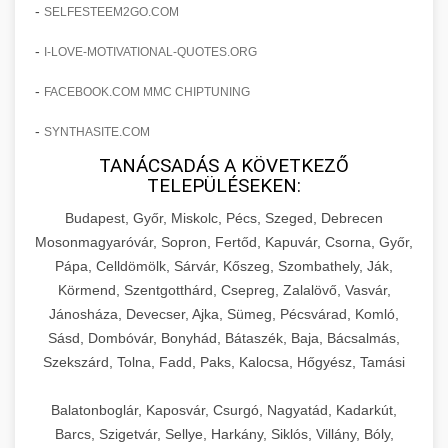
amelyek valós eredményeket hoznak.
-
SELFESTEEM2GO.COM
Teljes dokumentáció egy klinika átalakulási
-
I-LOVE-MOTIVATIONAL-QUOTES.ORG
szonyegtisztito.net
útjáról, bemutatva az utat a küzdő praxistól a
🎪 18. Szemhéjplasztika Iránti
+
virágzó vállalkozásig 150%-os növekedéssel.
marketing stratégiai tervrajz
Érdeklődés 150%-os Fokozása
-
FACEBOOK.COM MMC CHIPTUNING
-
szonyegtakaritas.org
SYNTHASITE.COM
Technikák és módszerek a páciensek
érdeklődésének és elkötelezettségének drámai
TANÁCSADÁS A KÖVETKEZŐ
klinika átalakulási történet
🎮 19. AI Google Ads és Meta
+
TELEPÜLÉSEKEN:
növeléséhez. Egy 150%-os fellendülési
Kampány Kezelés
esettanulmány gyakorlati betekintésekkel.
Budapest, Győr, Miskolc, Pécs, Szeged, Debrecen
Fejlett AI-alapú Google Ads és Meta hirdetési
Mosonmagyaróvár, Sopron, Fertőd, Kapuvár, Csorna, Győr,
weboldal-keszites.co
Pápa, Celldömölk, Sárvár, Kőszeg, Szombathely, Ják,
kampánykezelés. Optimalizálja hirdetési
+
🍞 20. Ipari Dagasztógép
Körmend, Szentgotthárd, Csepreg, Zalalövő, Vasvár,
költségvetését gépi tanulással és
elkötelezettség erősítési módszerek
Jánosháza, Devecser, Ajka, Sümeg, Pécsvárad, Komló,
automatizálással.
Professzionális ipari dagasztógépek és
Sásd, Dombóvár, Bonyhád, Bátaszék, Baja, Bácsalmás,
tésztakeverő gépek pékségek és kereskedelmi
+
🔪 21. Ipari Szeletelőgép
Szekszárd, Tolna, Fadd, Paks, Kalocsa, Hőgyész, Tamási
aikampany.hu
AI hirdetési automatizálás
konyhák számára. Masszív konstrukció
megbízható teljesítményhez.
Ipari hús- és sajtszeletelő gépek professzionális
Balatonboglár, Kaposvár, Csurgó, Nagyatád, Kadarkút,
élelmiszer-előkészítéshez. Precíziós vágás
Barcs, Szigetvár, Sellye, Harkány, Siklós, Villány, Bóly,
+
📦 22. Vákuumozó Gép