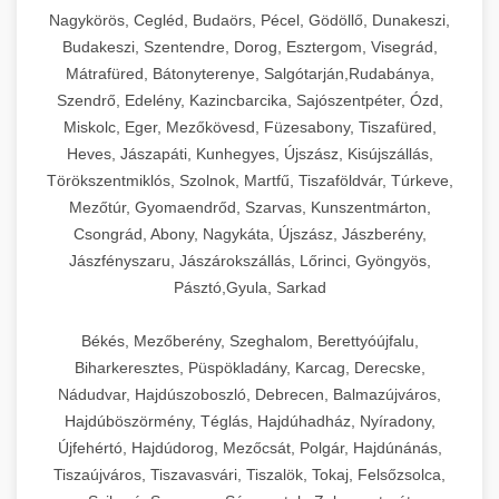
Ipari sajtreszelők és aprítógépek kereskedelmi
kereskedelmi hűtőegység
Nagykörös, Cegléd, Budaörs, Pécel, Gödöllő, Dunakeszi,
chef-iparikonyhagepek.hu
élelmiszer-előkészítéshez. Különböző reszelési
🍳 28. Nagykonyhai
Budakeszi, Szentendre, Dorog, Esztergom, Visegrád,
+
méretek különböző alkalmazásokhoz.
kereskedelmi mosogatógép
Berendezések
Mátrafüred, Bátonyterenye, Salgótarján,Rudabánya,
Szendrő, Edelény, Kazincbarcika, Sajószentpéter, Ózd,
chef-iparikonyhagepek.hu
Teljes körű nagykonyhai berendezések és
Miskolc, Eger, Mezőkövesd, Füzesabony, Tiszafüred,
professzionális vendéglátóipari kellékek.
Heves, Jászapáti, Kunhegyes, Újszász, Kisújszállás,
kereskedelmi sajtreszelő
Minden, ami szükséges éttermi és catering
Törökszentmiklós, Szolnok, Martfű, Tiszaföldvár, Túrkeve,
műveletekhez.
Mezőtúr, Gyomaendrőd, Szarvas, Kunszentmárton,
Csongrád, Abony, Nagykáta, Újszász, Jászberény,
chef-iparikonyhagepek.hu
Jászfényszaru, Jászárokszállás, Lőrinci, Gyöngyös,
Pásztó,Gyula, Sarkad
kereskedelmi konyhai megoldások
Békés, Mezőberény, Szeghalom, Berettyóújfalu,
Biharkeresztes, Püspökladány, Karcag, Derecske,
Nádudvar, Hajdúszoboszló, Debrecen, Balmazújváros,
Hajdúböszörmény, Téglás, Hajdúhadház, Nyíradony,
Újfehértó, Hajdúdorog, Mezőcsát, Polgár, Hajdúnánás,
Tiszaújváros, Tiszavasvári, Tiszalök, Tokaj, Felsőzsolca,