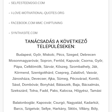
amelyek valós eredményeket hoznak.
-
SELFESTEEM2GO.COM
Teljes dokumentáció egy klinika átalakulási
-
I-LOVE-MOTIVATIONAL-QUOTES.ORG
szonyegtisztito.net
útjáról, bemutatva az utat a küzdő praxistól a
🎪 18. Szemhéjplasztika Iránti
+
virágzó vállalkozásig 150%-os növekedéssel.
marketing stratégiai tervrajz
Érdeklődés 150%-os Fokozása
-
FACEBOOK.COM MMC CHIPTUNING
-
szonyegtakaritas.org
SYNTHASITE.COM
Technikák és módszerek a páciensek
érdeklődésének és elkötelezettségének drámai
TANÁCSADÁS A KÖVETKEZŐ
klinika átalakulási történet
🎮 19. AI Google Ads és Meta
+
TELEPÜLÉSEKEN:
növeléséhez. Egy 150%-os fellendülési
Kampány Kezelés
esettanulmány gyakorlati betekintésekkel.
Budapest, Győr, Miskolc, Pécs, Szeged, Debrecen
Fejlett AI-alapú Google Ads és Meta hirdetési
Mosonmagyaróvár, Sopron, Fertőd, Kapuvár, Csorna, Győr,
weboldal-keszites.co
Pápa, Celldömölk, Sárvár, Kőszeg, Szombathely, Ják,
kampánykezelés. Optimalizálja hirdetési
+
🍞 20. Ipari Dagasztógép
Körmend, Szentgotthárd, Csepreg, Zalalövő, Vasvár,
költségvetését gépi tanulással és
elkötelezettség erősítési módszerek
Jánosháza, Devecser, Ajka, Sümeg, Pécsvárad, Komló,
automatizálással.
Professzionális ipari dagasztógépek és
Sásd, Dombóvár, Bonyhád, Bátaszék, Baja, Bácsalmás,
tésztakeverő gépek pékségek és kereskedelmi
+
🔪 21. Ipari Szeletelőgép
Szekszárd, Tolna, Fadd, Paks, Kalocsa, Hőgyész, Tamási
aikampany.hu
AI hirdetési automatizálás
konyhák számára. Masszív konstrukció
megbízható teljesítményhez.
Ipari hús- és sajtszeletelő gépek professzionális
Balatonboglár, Kaposvár, Csurgó, Nagyatád, Kadarkút,
élelmiszer-előkészítéshez. Precíziós vágás
Barcs, Szigetvár, Sellye, Harkány, Siklós, Villány, Bóly,
+
📦 22. Vákuumozó Gép