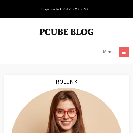
Hívjon minket: +36 70 629 06 90
Menü
RÓLUNK