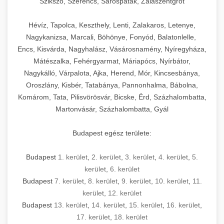
Szikszó, Szerencs, Sárospatak, Zalaszentgrót
Hévíz, Tapolca, Keszthely, Lenti, Zalakaros, Letenye,
Nagykanizsa, Marcali, Böhönye, Fonyód, Balatonlelle,
Encs, Kisvárda, Nagyhalász, Vásárosnamény, Nyíregyháza,
Mátészalka, Fehérgyarmat, Máriapócs, Nyírbátor,
Nagykálló, Várpalota, Ajka, Herend, Mór, Kincsesbánya,
Oroszlány, Kisbér, Tatabánya, Pannonhalma, Bábolna,
Komárom, Tata, Pilisvörösvár, Bicske, Érd, Százhalombatta,
Martonvásár, Százhalombatta, Gyál
Budapest egész területe:
Budapest
1. kerület
,
2. kerület
,
3. kerület
,
4. kerület
,
5.
kerület
,
6. kerület
Budapest
7. kerület
,
8. kerület
,
9. kerület
,
10. kerület
,
11.
kerület
,
12. kerület
Budapest
13. kerület
,
14. kerület
,
15. kerület
,
16. kerület
,
17. kerület
,
18. kerület