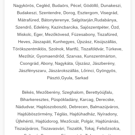
Ipari sajtreszelők és aprítógépek kereskedelmi
kereskedelmi hűtőegység
Nagykörös, Cegléd, Budaörs, Pécel, Gödöllő, Dunakeszi,
chef-iparikonyhagepek.hu
élelmiszer-előkészítéshez. Különböző reszelési
🍳 28. Nagykonyhai
Budakeszi, Szentendre, Dorog, Esztergom, Visegrád,
+
méretek különböző alkalmazásokhoz.
kereskedelmi mosogatógép
Berendezések
Mátrafüred, Bátonyterenye, Salgótarján,Rudabánya,
Szendrő, Edelény, Kazincbarcika, Sajószentpéter, Ózd,
chef-iparikonyhagepek.hu
Teljes körű nagykonyhai berendezések és
Miskolc, Eger, Mezőkövesd, Füzesabony, Tiszafüred,
professzionális vendéglátóipari kellékek.
Heves, Jászapáti, Kunhegyes, Újszász, Kisújszállás,
kereskedelmi sajtreszelő
Minden, ami szükséges éttermi és catering
Törökszentmiklós, Szolnok, Martfű, Tiszaföldvár, Túrkeve,
műveletekhez.
Mezőtúr, Gyomaendrőd, Szarvas, Kunszentmárton,
Csongrád, Abony, Nagykáta, Újszász, Jászberény,
chef-iparikonyhagepek.hu
Jászfényszaru, Jászárokszállás, Lőrinci, Gyöngyös,
Pásztó,Gyula, Sarkad
kereskedelmi konyhai megoldások
Békés, Mezőberény, Szeghalom, Berettyóújfalu,
Biharkeresztes, Püspökladány, Karcag, Derecske,
Nádudvar, Hajdúszoboszló, Debrecen, Balmazújváros,
Hajdúböszörmény, Téglás, Hajdúhadház, Nyíradony,
Újfehértó, Hajdúdorog, Mezőcsát, Polgár, Hajdúnánás,
Tiszaújváros, Tiszavasvári, Tiszalök, Tokaj, Felsőzsolca,