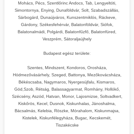
chef-iparikonyhagepek.hu
állítható vastagság beállítással.
Mohács, Pécs, Szentlőrinc Andocs, Tab, Lengyeltóti,
Simontornya, Enying, Dunaföldvár, Solt, Szabadszállás,
Kereskedelmi vákuumcsomagoló berendezések
kereskedelmi tésztakeverő
Sárbogárd, Dunaújváros, Kunszentmiklós, Ráckeve,
chef-iparikonyhagepek.hu
élelmiszerek tartósításához. Hosszabbítsa a
+
🎁 23. Vákuumfóliázó Gép
Gárdony, Székesfehérvár, Balatonföldvár, Siófok,
szavatossági időt és tartsa meg a termék
professzionális élelmiszer szeletelő
Balatonalmádi, Polgárdi, Balatonfűzfő, Balatonfüred,
frissességét.
Ipari vákuumfóliázó gépek professzionális
Veszprém, Sátoraljaújhely
élelmiszer-csomagolási műveletekhez.
+
🔥 24. Ipari Sütő és Gőzpároló
chef-iparikonyhagepek.hu
Hatékony lezárási és tartósítási megoldások.
Budapest egész területe:
Kereskedelmi légkeveréses sütők és gőzpárolók
vákuum lezáró berendezés
chef-iparikonyhagepek.hu
Szentes, Mindszent, Kondoros, Orosháza,
professzionális konyhák számára. Nagy
+
❄️ 25. Ipari Hűtőszekrény
Hódmezővásárhely, Szeged, Battonya, Mezőkovácsháza,
kapacitású sütő- és főzőberendezés precíz
kereskedelmi csomagoló gép
Békéscsaba, Nagymaros, Nyergesújfalu, Kismaros,
hőmérséklet-szabályozással.
Professzionális hűtőegységek és hűtőkamrák
Göd,Szob, Rétság, Balassagyarmat, Romhány, Hollókő,
kereskedelmi konyhák számára.
+
💧 26. Ipari Mosogatógép
Szécsény, Aszód, Hatvan, Monor, Lajosmizse, Soltvadkert,
chef-iparikonyhagepek.hu
Energiahatékony hűtési megoldások nagy
Kiskőrös, Kecel, Dusnok, Kiskunhalas, Jánoshalma,
kapacitással.
Kereskedelmi mosogatóberendezések nagy
kereskedelmi sütősütő
Bácsalmás, Kelebia, Röszke, Mórahalom, Kiskunmajsa,
forgalmú éttermi műveletekhez. Gyors tisztítási
Kistelek, Kiskunfélegyháza, Bugac, Kecskemét,
+
🧀 27. Ipari Sajtreszelő Gép
chef-iparikonyhagepek.hu
ciklusok fertőtlenítési képességekkel.
Tiszakécske