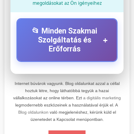
megoldásokat az Ön igényeihez
📂 Minden Szakmai
+
Szolgáltatás és
Erőforrás
⚡ 1. Legjobb Elektromos Roller
+
Szerviz
Internet búvárok vagyunk. Blog oldalunkat azzal a céllal
Professzionális elektromos roller javítási és
hoztuk létre, hogy láthatóbbá tegyük a hazai
vállalkozásokat az online térben. Ezt
a digitális marketing
karbantartási szolgáltatások. Szakértő
📊 2. Online Marketing
+
legmodernebb eszközeinek a használatával érjük el. A
technikusaink minőségi szervízt nyújtanak
Ügynökség
Blog oldalunkon
való megjelenéshez, kérünk küld el
minden jelentős márkához és modellhez.
üzenetedet a Kapcsolat menüpontban.
Átfogó online marketing szolgáltatások,
Szervizközpont Látogatása
beleértve a SEO-t, közösségi média kezelést és
+
🛴 3. Legjobb Elektromos Roller