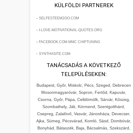
fejlesztések révén a kozmetikai
os Növekedést
KÜLFÖLDI PARTNEREK
sebészeti praxisban.
Lépésről lépésre marketing tervrajz,
-
SELFESTEEM2GO.COM
amely 150%-os növekedést
brikettgyartas.com
📋 17. Egy Klinika 150%-
-
I-LOVE-MOTIVATIONAL-QUOTES.ORG
eredményezett. Ismerje meg a
+
os Növekedésének
páciensszám növekedés
taktikákat, csatornákat és stratégiákat,
Története
-
FACEBOOK.COM MMC CHIPTUNING
amelyek valós eredményeket hoznak.
Teljes dokumentáció egy klinika
-
SYNTHASITE.COM
átalakulási útjáról, bemutatva az utat a
szonyegtisztito.net
🎪 18. Szemhéjplasztika
TANÁCSADÁS A KÖVETKEZŐ
küzdő praxistól a virágzó vállalkozásig
+
Iránti Érdeklődés 150%-
marketing stratégiai tervrajz
TELEPÜLÉSEKEN:
150%-os növekedéssel.
os Fokozása
Budapest, Győr, Miskolc, Pécs, Szeged, Debrecen
Technikák és módszerek a páciensek
szonyegtakaritas.org
Mosonmagyaróvár, Sopron, Fertőd, Kapuvár,
érdeklődésének és elkötelezettségének
Csorna, Győr, Pápa, Celldömölk, Sárvár, Kőszeg,
klinika átalakulási történet
🎮 19. AI Google Ads és
+
drámai növeléséhez. Egy 150%-os
Szombathely, Ják, Körmend, Szentgotthárd,
Meta Kampány Kezelés
Csepreg, Zalalövő, Vasvár, Jánosháza, Devecser,
fellendülési esettanulmány gyakorlati
Ajka, Sümeg, Pécsvárad, Komló, Sásd, Dombóvár,
betekintésekkel.
Fejlett AI-alapú Google Ads és Meta
Bonyhád, Bátaszék, Baja, Bácsalmás, Szekszárd,
hirdetési kampánykezelés.