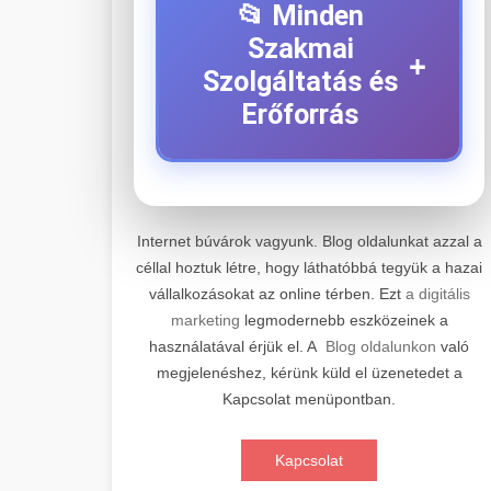
📂 Minden
Szakmai
+
Szolgáltatás és
Erőforrás
⚡ 1. Legjobb Elektromos
+
Roller Szerviz
Internet búvárok vagyunk. Blog oldalunkat azzal a
céllal hoztuk létre, hogy láthatóbbá tegyük a hazai
Professzionális elektromos roller
vállalkozásokat az online térben. Ezt
a digitális
javítási és karbantartási szolgáltatások.
📊 2. Online Marketing
+
marketing
legmodernebb eszközeinek a
Szakértő technikusaink minőségi
Ügynökség
használatával érjük el. A
Blog oldalunkon
való
szervízt nyújtanak minden jelentős
megjelenéshez, kérünk küld el üzenetedet a
márkához és modellhez.
Átfogó online marketing
Kapcsolat menüpontban.
szolgáltatások, beleértve a SEO-t,
🛴 3. Legjobb
+
Szervizközpont Látogatása
közösségi média kezelést és digitális
Elektromos Roller
Kapcsolat
hirdetéseket. Növekedés elérése
roller javítószerviz