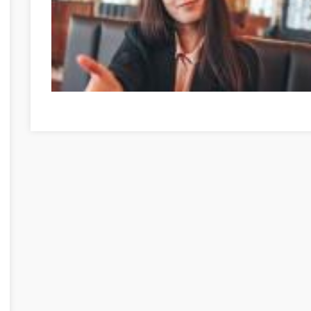
How To Land A Job You Can Be Proud Of Bács-Kiskun meg