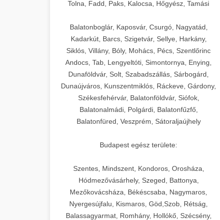
+
🍞 20. Ipari Dagasztógép
Tolna, Fadd, Paks, Kalocsa, Hőgyész, Tamási
weboldal-keszites.co
Optimalizálja hirdetési költségvetését
gépi tanulással és automatizálással.
Professzionális ipari dagasztógépek és
elkötelezettség erősítési módszerek
Balatonboglár, Kaposvár, Csurgó, Nagyatád,
tésztakeverő gépek pékségek és
+
Kadarkút, Barcs, Szigetvár, Sellye, Harkány,
🔪 21. Ipari Szeletelőgép
aikampany.hu
kereskedelmi konyhák számára.
Siklós, Villány, Bóly, Mohács, Pécs, Szentlőrinc
Masszív konstrukció megbízható
Andocs, Tab, Lengyeltóti, Simontornya, Enying,
Ipari hús- és sajtszeletelő gépek
AI hirdetési automatizálás
teljesítményhez.
Dunaföldvár, Solt, Szabadszállás, Sárbogárd,
professzionális élelmiszer-
+
📦 22. Vákuumozó Gép
Dunaújváros, Kunszentmiklós, Ráckeve, Gárdony,
előkészítéshez. Precíziós vágás
Székesfehérvár, Balatonföldvár, Siófok,
chef-iparikonyhagepek.hu
állítható vastagság beállítással.
Kereskedelmi vákuumcsomagoló
Balatonalmádi, Polgárdi, Balatonfűzfő,
berendezések élelmiszerek
kereskedelmi tésztakeverő
🎁 23. Vákuumfóliázó
Balatonfüred, Veszprém, Sátoraljaújhely
+
chef-iparikonyhagepek.hu
tartósításához. Hosszabbítsa a
Gép
szavatossági időt és tartsa meg a
professzionális élelmiszer szeletelő
Budapest egész területe:
termék frissességét.
Ipari vákuumfóliázó gépek
professzionális élelmiszer-csomagolási
Szentes, Mindszent, Kondoros, Orosháza,
🔥 24. Ipari Sütő és
+
chef-iparikonyhagepek.hu
műveletekhez. Hatékony lezárási és
Hódmezővásárhely, Szeged, Battonya,
Gőzpároló
Mezőkovácsháza, Békéscsaba, Nagymaros,
tartósítási megoldások.
vákuum lezáró berendezés
Nyergesújfalu, Kismaros, Göd,Szob, Rétság,
Kereskedelmi légkeveréses sütők és
Balassagyarmat, Romhány, Hollókő, Szécsény,
chef-iparikonyhagepek.hu
gőzpárolók professzionális konyhák