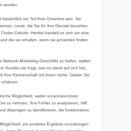
et wurden.
 tatsächlich ein Teil Ihrer Downline sein. Sie
nnen, Leute, die Sie für ihre Dienste bezahlen,
r Finder-Gebühr. Hierbei handelt es sich um eine
und die sie erhalten, wenn sie jemanden finden,
s Network-Marketing-Geschäfts zu helfen, stellen
er Kunden sie fragt, was es damit auf sich hat,
 Ihre Partnerschaft mit ihnen nichts. Geben Sie
u erfahren.
astische Möglichkeit, weiter voranzukommen.
eit zu nehmen, Ihre Fehler zu analysieren, hilft
nd diejenigen zu identifizieren, die funktionieren.
öglichkeit, ein positives Ergebnis vorzubringen
en. Jeder Einwand ist eine Chance, jemandes