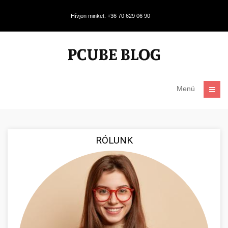
Hívjon minket: +36 70 629 06 90
Menü
RÓLUNK