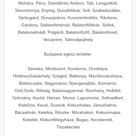
chef-iparikonyhagepek.hu
állítható vastagság beállítással.
Mohács, Pécs, Szentlőrinc Andocs, Tab, Lengyeltóti,
Simontornya, Enying, Dunaföldvár, Solt, Szabadszállás,
Kereskedelmi vákuumcsomagoló berendezések
kereskedelmi tésztakeverő
Sárbogárd, Dunaújváros, Kunszentmiklós, Ráckeve,
chef-iparikonyhagepek.hu
élelmiszerek tartósításához. Hosszabbítsa a
+
🎁 23. Vákuumfóliázó Gép
Gárdony, Székesfehérvár, Balatonföldvár, Siófok,
szavatossági időt és tartsa meg a termék
professzionális élelmiszer szeletelő
Balatonalmádi, Polgárdi, Balatonfűzfő, Balatonfüred,
frissességét.
Ipari vákuumfóliázó gépek professzionális
Veszprém, Sátoraljaújhely
élelmiszer-csomagolási műveletekhez.
+
🔥 24. Ipari Sütő és Gőzpároló
chef-iparikonyhagepek.hu
Hatékony lezárási és tartósítási megoldások.
Budapest egész területe:
Kereskedelmi légkeveréses sütők és gőzpárolók
vákuum lezáró berendezés
chef-iparikonyhagepek.hu
Szentes, Mindszent, Kondoros, Orosháza,
professzionális konyhák számára. Nagy
+
❄️ 25. Ipari Hűtőszekrény
Hódmezővásárhely, Szeged, Battonya, Mezőkovácsháza,
kapacitású sütő- és főzőberendezés precíz
kereskedelmi csomagoló gép
Békéscsaba, Nagymaros, Nyergesújfalu, Kismaros,
hőmérséklet-szabályozással.
Professzionális hűtőegységek és hűtőkamrák
Göd,Szob, Rétság, Balassagyarmat, Romhány, Hollókő,
kereskedelmi konyhák számára.
+
💧 26. Ipari Mosogatógép
Szécsény, Aszód, Hatvan, Monor, Lajosmizse, Soltvadkert,
chef-iparikonyhagepek.hu
Energiahatékony hűtési megoldások nagy
Kiskőrös, Kecel, Dusnok, Kiskunhalas, Jánoshalma,
kapacitással.
Kereskedelmi mosogatóberendezések nagy
kereskedelmi sütősütő
Bácsalmás, Kelebia, Röszke, Mórahalom, Kiskunmajsa,
forgalmú éttermi műveletekhez. Gyors tisztítási
Kistelek, Kiskunfélegyháza, Bugac, Kecskemét,
+
🧀 27. Ipari Sajtreszelő Gép
chef-iparikonyhagepek.hu
ciklusok fertőtlenítési képességekkel.
Tiszakécske