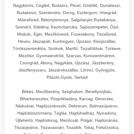
Ipari sajtreszelők és aprítógépek kereskedelmi
kereskedelmi hűtőegység
Nagykörös, Cegléd, Budaörs, Pécel, Gödöllő, Dunakeszi,
chef-iparikonyhagepek.hu
élelmiszer-előkészítéshez. Különböző reszelési
🍳 28. Nagykonyhai
Budakeszi, Szentendre, Dorog, Esztergom, Visegrád,
+
méretek különböző alkalmazásokhoz.
kereskedelmi mosogatógép
Berendezések
Mátrafüred, Bátonyterenye, Salgótarján,Rudabánya,
Szendrő, Edelény, Kazincbarcika, Sajószentpéter, Ózd,
chef-iparikonyhagepek.hu
Teljes körű nagykonyhai berendezések és
Miskolc, Eger, Mezőkövesd, Füzesabony, Tiszafüred,
professzionális vendéglátóipari kellékek.
Heves, Jászapáti, Kunhegyes, Újszász, Kisújszállás,
kereskedelmi sajtreszelő
Minden, ami szükséges éttermi és catering
Törökszentmiklós, Szolnok, Martfű, Tiszaföldvár, Túrkeve,
műveletekhez.
Mezőtúr, Gyomaendrőd, Szarvas, Kunszentmárton,
Csongrád, Abony, Nagykáta, Újszász, Jászberény,
chef-iparikonyhagepek.hu
Jászfényszaru, Jászárokszállás, Lőrinci, Gyöngyös,
Pásztó,Gyula, Sarkad
kereskedelmi konyhai megoldások
Békés, Mezőberény, Szeghalom, Berettyóújfalu,
Biharkeresztes, Püspökladány, Karcag, Derecske,
Nádudvar, Hajdúszoboszló, Debrecen, Balmazújváros,
Hajdúböszörmény, Téglás, Hajdúhadház, Nyíradony,
Újfehértó, Hajdúdorog, Mezőcsát, Polgár, Hajdúnánás,
Tiszaújváros, Tiszavasvári, Tiszalök, Tokaj, Felsőzsolca,