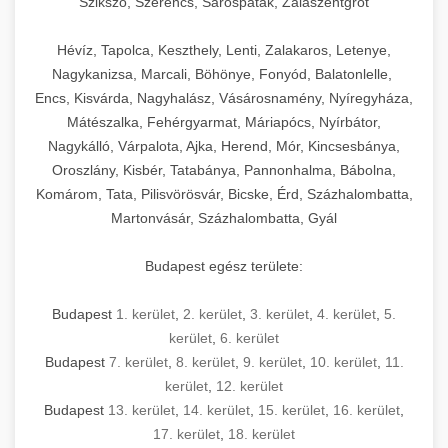
Szikszó, Szerencs, Sárospatak, Zalaszentgrót
Hévíz, Tapolca, Keszthely, Lenti, Zalakaros, Letenye,
Nagykanizsa, Marcali, Böhönye, Fonyód, Balatonlelle,
Encs, Kisvárda, Nagyhalász, Vásárosnamény, Nyíregyháza,
Mátészalka, Fehérgyarmat, Máriapócs, Nyírbátor,
Nagykálló, Várpalota, Ajka, Herend, Mór, Kincsesbánya,
Oroszlány, Kisbér, Tatabánya, Pannonhalma, Bábolna,
Komárom, Tata, Pilisvörösvár, Bicske, Érd, Százhalombatta,
Martonvásár, Százhalombatta, Gyál
Budapest egész területe:
Budapest
1. kerület
,
2. kerület
,
3. kerület
,
4. kerület
,
5.
kerület
,
6. kerület
Budapest
7. kerület
,
8. kerület
,
9. kerület
,
10. kerület
,
11.
kerület
,
12. kerület
Budapest
13. kerület
,
14. kerület
,
15. kerület
,
16. kerület
,
17. kerület
,
18. kerület