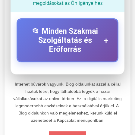
megoldásokat az Ön igényeihez
📂 Minden Szakmai
+
Szolgáltatás és
Erőforrás
⚡ 1. Legjobb Elektromos Roller
+
Szerviz
Internet búvárok vagyunk. Blog oldalunkat azzal a céllal
Professzionális elektromos roller javítási és
hoztuk létre, hogy láthatóbbá tegyük a hazai
vállalkozásokat az online térben. Ezt
a digitális marketing
karbantartási szolgáltatások. Szakértő
📊 2. Online Marketing
+
legmodernebb eszközeinek a használatával érjük el. A
technikusaink minőségi szervízt nyújtanak
Ügynökség
Blog oldalunkon
való megjelenéshez, kérünk küld el
minden jelentős márkához és modellhez.
üzenetedet a Kapcsolat menüpontban.
Átfogó online marketing szolgáltatások,
Szervizközpont Látogatása
beleértve a SEO-t, közösségi média kezelést és
+
🛴 3. Legjobb Elektromos Roller