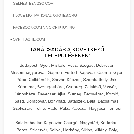
amelyek valós eredményeket hoznak.
-
SELFESTEEM2GO.COM
Teljes dokumentáció egy klinika átalakulási
-
I-LOVE-MOTIVATIONAL-QUOTES.ORG
szonyegtisztito.net
útjáról, bemutatva az utat a küzdő praxistól a
🎪 18. Szemhéjplasztika Iránti
+
virágzó vállalkozásig 150%-os növekedéssel.
marketing stratégiai tervrajz
Érdeklődés 150%-os Fokozása
-
FACEBOOK.COM MMC CHIPTUNING
-
szonyegtakaritas.org
SYNTHASITE.COM
Technikák és módszerek a páciensek
érdeklődésének és elkötelezettségének drámai
TANÁCSADÁS A KÖVETKEZŐ
klinika átalakulási történet
🎮 19. AI Google Ads és Meta
+
TELEPÜLÉSEKEN:
növeléséhez. Egy 150%-os fellendülési
Kampány Kezelés
esettanulmány gyakorlati betekintésekkel.
Budapest, Győr, Miskolc, Pécs, Szeged, Debrecen
Fejlett AI-alapú Google Ads és Meta hirdetési
Mosonmagyaróvár, Sopron, Fertőd, Kapuvár, Csorna, Győr,
weboldal-keszites.co
Pápa, Celldömölk, Sárvár, Kőszeg, Szombathely, Ják,
kampánykezelés. Optimalizálja hirdetési
+
🍞 20. Ipari Dagasztógép
Körmend, Szentgotthárd, Csepreg, Zalalövő, Vasvár,
költségvetését gépi tanulással és
elkötelezettség erősítési módszerek
Jánosháza, Devecser, Ajka, Sümeg, Pécsvárad, Komló,
automatizálással.
Professzionális ipari dagasztógépek és
Sásd, Dombóvár, Bonyhád, Bátaszék, Baja, Bácsalmás,
tésztakeverő gépek pékségek és kereskedelmi
+
🔪 21. Ipari Szeletelőgép
Szekszárd, Tolna, Fadd, Paks, Kalocsa, Hőgyész, Tamási
aikampany.hu
AI hirdetési automatizálás
konyhák számára. Masszív konstrukció
megbízható teljesítményhez.
Ipari hús- és sajtszeletelő gépek professzionális
Balatonboglár, Kaposvár, Csurgó, Nagyatád, Kadarkút,
élelmiszer-előkészítéshez. Precíziós vágás
Barcs, Szigetvár, Sellye, Harkány, Siklós, Villány, Bóly,
+
📦 22. Vákuumozó Gép