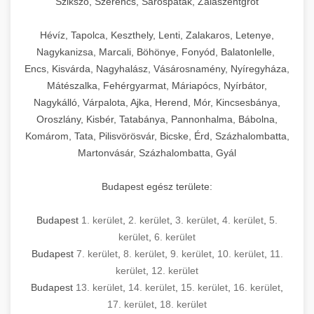
Szikszó, Szerencs, Sárospatak, Zalaszentgrót
Hévíz, Tapolca, Keszthely, Lenti, Zalakaros, Letenye,
Nagykanizsa, Marcali, Böhönye, Fonyód, Balatonlelle,
Encs, Kisvárda, Nagyhalász, Vásárosnamény, Nyíregyháza,
Mátészalka, Fehérgyarmat, Máriapócs, Nyírbátor,
Nagykálló, Várpalota, Ajka, Herend, Mór, Kincsesbánya,
Oroszlány, Kisbér, Tatabánya, Pannonhalma, Bábolna,
Komárom, Tata, Pilisvörösvár, Bicske, Érd, Százhalombatta,
Martonvásár, Százhalombatta, Gyál
Budapest egész területe:
Budapest
1. kerület
,
2. kerület
,
3. kerület
,
4. kerület
,
5.
kerület
,
6. kerület
Budapest
7. kerület
,
8. kerület
,
9. kerület
,
10. kerület
,
11.
kerület
,
12. kerület
Budapest
13. kerület
,
14. kerület
,
15. kerület
,
16. kerület
,
17. kerület
,
18. kerület