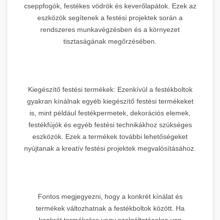
cseppfogók, festékes vödrök és keverőlapátok. Ezek az
eszközök segítenek a festési projektek során a
rendszeres munkavégzésben és a környezet
tisztaságának megőrzésében.
Kiegészítő festési termékek: Ezenkívül a festékboltok
gyakran kínálnak egyéb kiegészítő festési termékeket
is, mint például festékpermetek, dekorációs elemek,
festékfújók és egyéb festési technikákhoz szükséges
eszközök. Ezek a termékek további lehetőségeket
nyújtanak a kreatív festési projektek megvalósításához.
Fontos megjegyezni, hogy a konkrét kínálat és
termékek változhatnak a festékboltok között. Ha
konkrét termékekre vagy szolgáltatásokra van