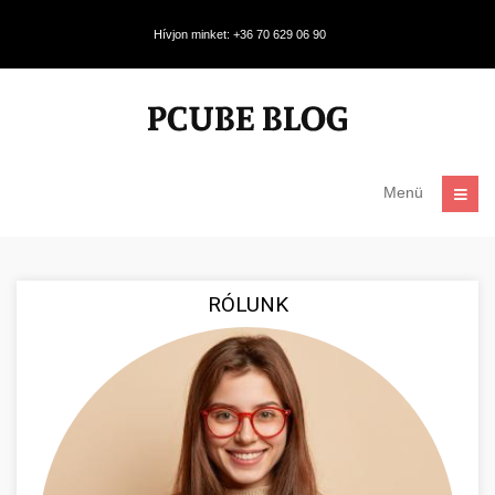
Hívjon minket: +36 70 629 06 90
Menü
RÓLUNK