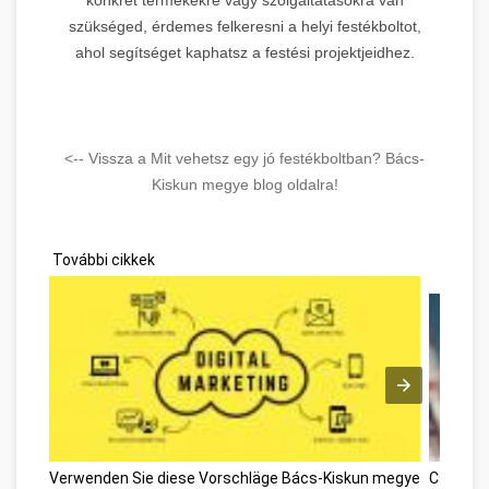
szükséged, érdemes felkeresni a helyi festékboltot,
ahol segítséget kaphatsz a festési projektjeidhez.
<-- Vissza a Mit vehetsz egy jó festékboltban? Bács-
Kiskun megye blog oldalra!
További cikkek
Verwenden Sie diese Vorschläge Bács-Kiskun megye
Csodála