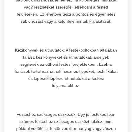
vagy részleteket szeretnél létrehozni a festett
felületeken. Ez lehetővé teszi a pontos és egyenletes
sablonozást vagy a különféle minták kialakítását.
Kézikönyvek és útmutatók: A festékboltokban általában
találsz kézikönyveket és útmutatókat, amelyek
segítenek az otthoni festési projektekben. Ezek a
források tartalmazhatnak hasznos tippeket, technikákat
és lépésről lépésre útmutatókat a festési
folyamatokhoz.
Festéshez szükséges eszközök: Egy jó festékboltban
számos festéshez szükséges eszközt találsz, mint
például védőfólia, festőoverall, műanyag vagy vászon