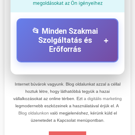
megoldásokat az Ön igényeihez
📂 Minden Szakmai
+
Szolgáltatás és
Erőforrás
⚡ 1. Legjobb Elektromos Roller
+
Szerviz
Internet búvárok vagyunk. Blog oldalunkat azzal a céllal
Professzionális elektromos roller javítási és
hoztuk létre, hogy láthatóbbá tegyük a hazai
vállalkozásokat az online térben. Ezt
a digitális marketing
karbantartási szolgáltatások. Szakértő
📊 2. Online Marketing
+
legmodernebb eszközeinek a használatával érjük el. A
technikusaink minőségi szervízt nyújtanak
Ügynökség
Blog oldalunkon
való megjelenéshez, kérünk küld el
minden jelentős márkához és modellhez.
üzenetedet a Kapcsolat menüpontban.
Átfogó online marketing szolgáltatások,
Szervizközpont Látogatása
beleértve a SEO-t, közösségi média kezelést és
+
🛴 3. Legjobb Elektromos Roller