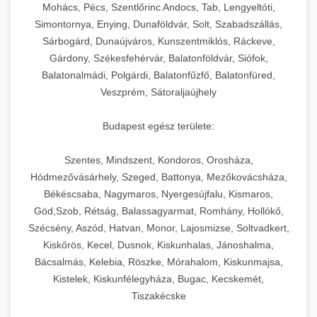
chef-iparikonyhagepek.hu
állítható vastagság beállítással.
Mohács, Pécs, Szentlőrinc Andocs, Tab, Lengyeltóti,
Simontornya, Enying, Dunaföldvár, Solt, Szabadszállás,
Kereskedelmi vákuumcsomagoló berendezések
kereskedelmi tésztakeverő
Sárbogárd, Dunaújváros, Kunszentmiklós, Ráckeve,
chef-iparikonyhagepek.hu
élelmiszerek tartósításához. Hosszabbítsa a
+
🎁 23. Vákuumfóliázó Gép
Gárdony, Székesfehérvár, Balatonföldvár, Siófok,
szavatossági időt és tartsa meg a termék
professzionális élelmiszer szeletelő
Balatonalmádi, Polgárdi, Balatonfűzfő, Balatonfüred,
frissességét.
Ipari vákuumfóliázó gépek professzionális
Veszprém, Sátoraljaújhely
élelmiszer-csomagolási műveletekhez.
+
🔥 24. Ipari Sütő és Gőzpároló
chef-iparikonyhagepek.hu
Hatékony lezárási és tartósítási megoldások.
Budapest egész területe:
Kereskedelmi légkeveréses sütők és gőzpárolók
vákuum lezáró berendezés
chef-iparikonyhagepek.hu
Szentes, Mindszent, Kondoros, Orosháza,
professzionális konyhák számára. Nagy
+
❄️ 25. Ipari Hűtőszekrény
Hódmezővásárhely, Szeged, Battonya, Mezőkovácsháza,
kapacitású sütő- és főzőberendezés precíz
kereskedelmi csomagoló gép
Békéscsaba, Nagymaros, Nyergesújfalu, Kismaros,
hőmérséklet-szabályozással.
Professzionális hűtőegységek és hűtőkamrák
Göd,Szob, Rétság, Balassagyarmat, Romhány, Hollókő,
kereskedelmi konyhák számára.
+
💧 26. Ipari Mosogatógép
Szécsény, Aszód, Hatvan, Monor, Lajosmizse, Soltvadkert,
chef-iparikonyhagepek.hu
Energiahatékony hűtési megoldások nagy
Kiskőrös, Kecel, Dusnok, Kiskunhalas, Jánoshalma,
kapacitással.
Kereskedelmi mosogatóberendezések nagy
kereskedelmi sütősütő
Bácsalmás, Kelebia, Röszke, Mórahalom, Kiskunmajsa,
forgalmú éttermi műveletekhez. Gyors tisztítási
Kistelek, Kiskunfélegyháza, Bugac, Kecskemét,
+
🧀 27. Ipari Sajtreszelő Gép
chef-iparikonyhagepek.hu
ciklusok fertőtlenítési képességekkel.
Tiszakécske