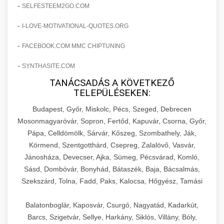
amelyek valós eredményeket hoznak.
-
SELFESTEEM2GO.COM
Teljes dokumentáció egy klinika átalakulási
-
I-LOVE-MOTIVATIONAL-QUOTES.ORG
szonyegtisztito.net
útjáról, bemutatva az utat a küzdő praxistól a
🎪 18. Szemhéjplasztika Iránti
+
virágzó vállalkozásig 150%-os növekedéssel.
marketing stratégiai tervrajz
Érdeklődés 150%-os Fokozása
-
FACEBOOK.COM MMC CHIPTUNING
-
szonyegtakaritas.org
SYNTHASITE.COM
Technikák és módszerek a páciensek
érdeklődésének és elkötelezettségének drámai
TANÁCSADÁS A KÖVETKEZŐ
klinika átalakulási történet
🎮 19. AI Google Ads és Meta
+
TELEPÜLÉSEKEN:
növeléséhez. Egy 150%-os fellendülési
Kampány Kezelés
esettanulmány gyakorlati betekintésekkel.
Budapest, Győr, Miskolc, Pécs, Szeged, Debrecen
Fejlett AI-alapú Google Ads és Meta hirdetési
Mosonmagyaróvár, Sopron, Fertőd, Kapuvár, Csorna, Győr,
weboldal-keszites.co
Pápa, Celldömölk, Sárvár, Kőszeg, Szombathely, Ják,
kampánykezelés. Optimalizálja hirdetési
+
🍞 20. Ipari Dagasztógép
Körmend, Szentgotthárd, Csepreg, Zalalövő, Vasvár,
költségvetését gépi tanulással és
elkötelezettség erősítési módszerek
Jánosháza, Devecser, Ajka, Sümeg, Pécsvárad, Komló,
automatizálással.
Professzionális ipari dagasztógépek és
Sásd, Dombóvár, Bonyhád, Bátaszék, Baja, Bácsalmás,
tésztakeverő gépek pékségek és kereskedelmi
+
🔪 21. Ipari Szeletelőgép
Szekszárd, Tolna, Fadd, Paks, Kalocsa, Hőgyész, Tamási
aikampany.hu
AI hirdetési automatizálás
konyhák számára. Masszív konstrukció
megbízható teljesítményhez.
Ipari hús- és sajtszeletelő gépek professzionális
Balatonboglár, Kaposvár, Csurgó, Nagyatád, Kadarkút,
élelmiszer-előkészítéshez. Precíziós vágás
Barcs, Szigetvár, Sellye, Harkány, Siklós, Villány, Bóly,
+
📦 22. Vákuumozó Gép