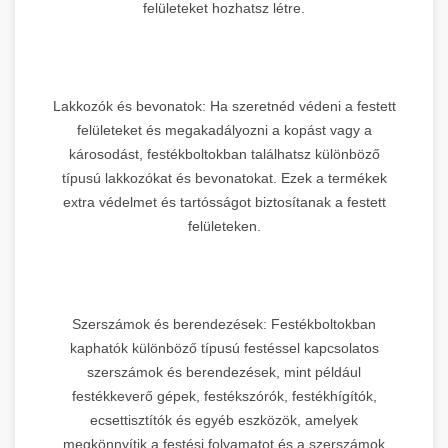
felületeket hozhatsz létre.
Lakkozók és bevonatok: Ha szeretnéd védeni a festett
felületeket és megakadályozni a kopást vagy a
károsodást, festékboltokban találhatsz különböző
típusú lakkozókat és bevonatokat. Ezek a termékek
extra védelmet és tartósságot biztosítanak a festett
felületeken.
Szerszámok és berendezések: Festékboltokban
kaphatók különböző típusú festéssel kapcsolatos
szerszámok és berendezések, mint például
festékkeverő gépek, festékszórók, festékhígítók,
ecsettisztítók és egyéb eszközök, amelyek
megkönnyítik a festési folyamatot és a szerszámok