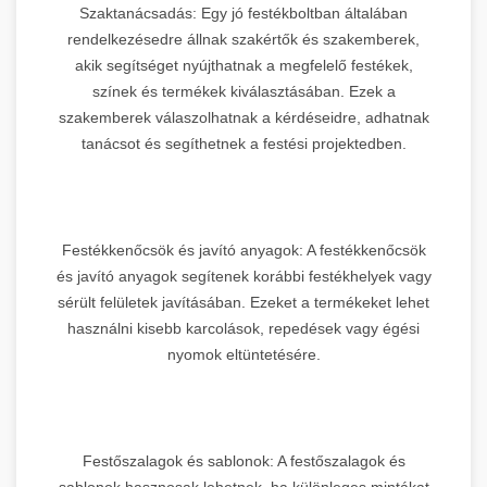
Szaktanácsadás: Egy jó festékboltban általában
rendelkezésedre állnak szakértők és szakemberek,
akik segítséget nyújthatnak a megfelelő festékek,
színek és termékek kiválasztásában. Ezek a
szakemberek válaszolhatnak a kérdéseidre, adhatnak
tanácsot és segíthetnek a festési projektedben.
Festékkenőcsök és javító anyagok: A festékkenőcsök
és javító anyagok segítenek korábbi festékhelyek vagy
sérült felületek javításában. Ezeket a termékeket lehet
használni kisebb karcolások, repedések vagy égési
nyomok eltüntetésére.
Festőszalagok és sablonok: A festőszalagok és
sablonok hasznosak lehetnek, ha különleges mintákat