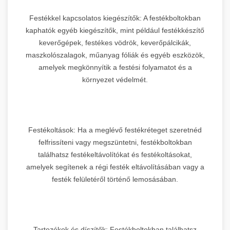
Festékkel kapcsolatos kiegészítők: A festékboltokban
kaphatók egyéb kiegészítők, mint például festékkészítő
keverőgépek, festékes vödrök, keverőpálcikák,
maszkolószalagok, műanyag fóliák és egyéb eszközök,
amelyek megkönnyítik a festési folyamatot és a
környezet védelmét.
Festékoltások: Ha a meglévő festékréteget szeretnéd
felfrissíteni vagy megszüntetni, festékboltokban
találhatsz festékeltávolítókat és festékoltásokat,
amelyek segítenek a régi festék eltávolításában vagy a
festék felületéről történő lemosásában.
Tartozékok és díszítők: Festékboltokban találhatsz