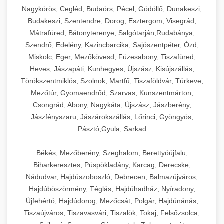
Ipari sajtreszelők és aprítógépek kereskedelmi
kereskedelmi hűtőegység
Nagykörös, Cegléd, Budaörs, Pécel, Gödöllő, Dunakeszi,
chef-iparikonyhagepek.hu
élelmiszer-előkészítéshez. Különböző reszelési
🍳 28. Nagykonyhai
Budakeszi, Szentendre, Dorog, Esztergom, Visegrád,
+
méretek különböző alkalmazásokhoz.
kereskedelmi mosogatógép
Berendezések
Mátrafüred, Bátonyterenye, Salgótarján,Rudabánya,
Szendrő, Edelény, Kazincbarcika, Sajószentpéter, Ózd,
chef-iparikonyhagepek.hu
Teljes körű nagykonyhai berendezések és
Miskolc, Eger, Mezőkövesd, Füzesabony, Tiszafüred,
professzionális vendéglátóipari kellékek.
Heves, Jászapáti, Kunhegyes, Újszász, Kisújszállás,
kereskedelmi sajtreszelő
Minden, ami szükséges éttermi és catering
Törökszentmiklós, Szolnok, Martfű, Tiszaföldvár, Túrkeve,
műveletekhez.
Mezőtúr, Gyomaendrőd, Szarvas, Kunszentmárton,
Csongrád, Abony, Nagykáta, Újszász, Jászberény,
chef-iparikonyhagepek.hu
Jászfényszaru, Jászárokszállás, Lőrinci, Gyöngyös,
Pásztó,Gyula, Sarkad
kereskedelmi konyhai megoldások
Békés, Mezőberény, Szeghalom, Berettyóújfalu,
Biharkeresztes, Püspökladány, Karcag, Derecske,
Nádudvar, Hajdúszoboszló, Debrecen, Balmazújváros,
Hajdúböszörmény, Téglás, Hajdúhadház, Nyíradony,
Újfehértó, Hajdúdorog, Mezőcsát, Polgár, Hajdúnánás,
Tiszaújváros, Tiszavasvári, Tiszalök, Tokaj, Felsőzsolca,