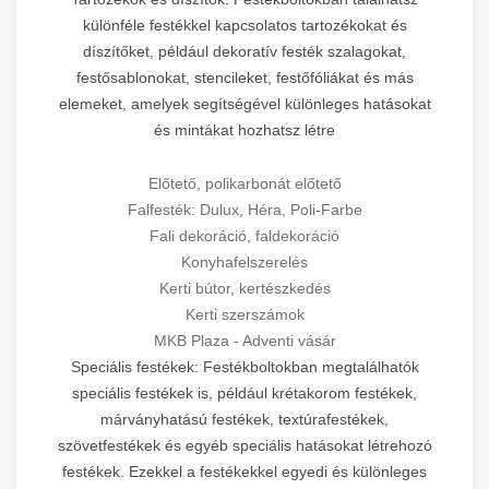
különféle festékkel kapcsolatos tartozékokat és
díszítőket, például dekoratív festék szalagokat,
festősablonokat, stencileket, festőfóliákat és más
elemeket, amelyek segítségével különleges hatásokat
és mintákat hozhatsz létre
Előtető, polikarbonát előtető
Falfesték: Dulux, Héra, Poli-Farbe
Fali dekoráció, faldekoráció
Konyhafelszerelés
Kerti bútor, kertészkedés
Kerti szerszámok
MKB Plaza - Adventi vásár
Speciális festékek: Festékboltokban megtalálhatók
speciális festékek is, például krétakorom festékek,
márványhatású festékek, textúrafestékek,
szövetfestékek és egyéb speciális hatásokat létrehozó
festékek. Ezekkel a festékekkel egyedi és különleges