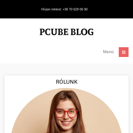
Hívjon minket: +36 70 629 06 90
Menü
RÓLUNK