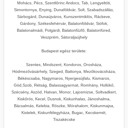
chef-iparikonyhagepek.hu
állítható vastagság beállítással.
Mohács, Pécs, Szentlőrinc Andocs, Tab, Lengyeltóti,
Simontornya, Enying, Dunaföldvár, Solt, Szabadszállás,
Kereskedelmi vákuumcsomagoló berendezések
kereskedelmi tésztakeverő
Sárbogárd, Dunaújváros, Kunszentmiklós, Ráckeve,
chef-iparikonyhagepek.hu
élelmiszerek tartósításához. Hosszabbítsa a
+
🎁 23. Vákuumfóliázó Gép
Gárdony, Székesfehérvár, Balatonföldvár, Siófok,
szavatossági időt és tartsa meg a termék
professzionális élelmiszer szeletelő
Balatonalmádi, Polgárdi, Balatonfűzfő, Balatonfüred,
frissességét.
Ipari vákuumfóliázó gépek professzionális
Veszprém, Sátoraljaújhely
élelmiszer-csomagolási műveletekhez.
+
🔥 24. Ipari Sütő és Gőzpároló
chef-iparikonyhagepek.hu
Hatékony lezárási és tartósítási megoldások.
Budapest egész területe:
Kereskedelmi légkeveréses sütők és gőzpárolók
vákuum lezáró berendezés
chef-iparikonyhagepek.hu
Szentes, Mindszent, Kondoros, Orosháza,
professzionális konyhák számára. Nagy
+
❄️ 25. Ipari Hűtőszekrény
Hódmezővásárhely, Szeged, Battonya, Mezőkovácsháza,
kapacitású sütő- és főzőberendezés precíz
kereskedelmi csomagoló gép
Békéscsaba, Nagymaros, Nyergesújfalu, Kismaros,
hőmérséklet-szabályozással.
Professzionális hűtőegységek és hűtőkamrák
Göd,Szob, Rétság, Balassagyarmat, Romhány, Hollókő,
kereskedelmi konyhák számára.
+
💧 26. Ipari Mosogatógép
Szécsény, Aszód, Hatvan, Monor, Lajosmizse, Soltvadkert,
chef-iparikonyhagepek.hu
Energiahatékony hűtési megoldások nagy
Kiskőrös, Kecel, Dusnok, Kiskunhalas, Jánoshalma,
kapacitással.
Kereskedelmi mosogatóberendezések nagy
kereskedelmi sütősütő
Bácsalmás, Kelebia, Röszke, Mórahalom, Kiskunmajsa,
forgalmú éttermi műveletekhez. Gyors tisztítási
Kistelek, Kiskunfélegyháza, Bugac, Kecskemét,
+
🧀 27. Ipari Sajtreszelő Gép
chef-iparikonyhagepek.hu
ciklusok fertőtlenítési képességekkel.
Tiszakécske