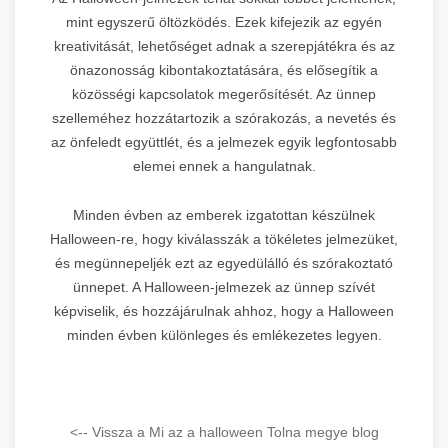
mint egyszerű öltözködés. Ezek kifejezik az egyén
kreativitását, lehetőséget adnak a szerepjátékra és az
önazonosság kibontakoztatására, és elősegítik a
közösségi kapcsolatok megerősítését. Az ünnep
szelleméhez hozzátartozik a szórakozás, a nevetés és
az önfeledt együttlét, és a jelmezek egyik legfontosabb
elemei ennek a hangulatnak.
Minden évben az emberek izgatottan készülnek
Halloween-re, hogy kiválasszák a tökéletes jelmezüket,
és megünnepeljék ezt az egyedülálló és szórakoztató
ünnepet. A Halloween-jelmezek az ünnep szívét
képviselik, és hozzájárulnak ahhoz, hogy a Halloween
minden évben különleges és emlékezetes legyen.
<-- Vissza a Mi az a halloween Tolna megye blog