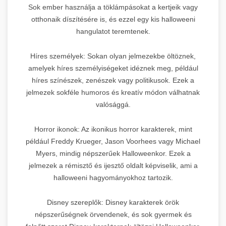
Sok ember használja a töklámpásokat a kertjeik vagy
otthonaik díszítésére is, és ezzel egy kis halloweeni
hangulatot teremtenek.
Híres személyek: Sokan olyan jelmezekbe öltöznek,
amelyek híres személyiségeket idéznek meg, például
híres színészek, zenészek vagy politikusok. Ezek a
jelmezek sokféle humoros és kreatív módon válhatnak
valósággá.
Horror ikonok: Az ikonikus horror karakterek, mint
például Freddy Krueger, Jason Voorhees vagy Michael
Myers, mindig népszerűek Halloweenkor. Ezek a
jelmezek a rémisztő és ijesztő oldalt képviselik, ami a
halloweeni hagyományokhoz tartozik.
Disney szereplők: Disney karakterek örök
népszerűségnek örvendenek, és sok gyermek és