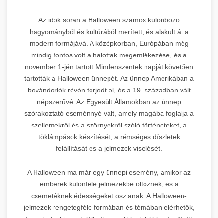
Az idők során a Halloween számos különböző
hagyományból és kultúrából merített, és alakult át a
modern formájává. A középkorban, Európában még
mindig fontos volt a halottak megemlékezése, és a
november 1-jén tartott Mindenszentek napját követően
tartották a Halloween ünnepét. Az ünnep Amerikában a
bevándorlók révén terjedt el, és a 19. században vált
népszerűvé. Az Egyesült Államokban az ünnep
szórakoztató eseménnyé vált, amely magába foglalja a
szellemekről és a szörnyekről szóló történeteket, a
töklámpások készítését, a rémséges díszletek
felállítását és a jelmezek viselését.
A Halloween ma már egy ünnepi esemény, amikor az
emberek különféle jelmezekbe öltöznek, és a
csemetéknek édességeket osztanak. A Halloween-
jelmezek rengetegféle formában és témában elérhetők,