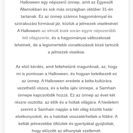
Halloween egy népszerű ünnep, amit az Egyesült
Államokban és sok más országban október 31-én
tartanak. Ez az ünnep számos hagyománnyal és
szórakozási formával jár, köztük a jelmezek viselésével.
A Halloween
az elmúlt évek során egyre népszerűbb
lett világszerte,
és a hagyományai változatosak
lehetnek, de a legismertebb vonatkozások közé tartozik
a jelmezek viselése.
Az első kérdés, amit feltehetünk magunknak, az, hogy
mi is pontosan a Halloween, és hogyan keletkezett ez
az ünnep. A Halloween eredete a kelta kultúrára
vezethető vissza, és a kelta újév ünnepe, a Samhain
ünnepe kapcsolódik hozzá. Ez az ünnep az évet két
részre osztotta: az élők és a holtak világára. A hiedelem
szerint a Samhain napján a két világ közötti határ
elvékonyodott, és a halottak visszatérhettek a földre. A
kelták jelmezekbe öltöztek és gyertyákat gyújtottak,
hogy elűzzék az elhunytak szellemét.