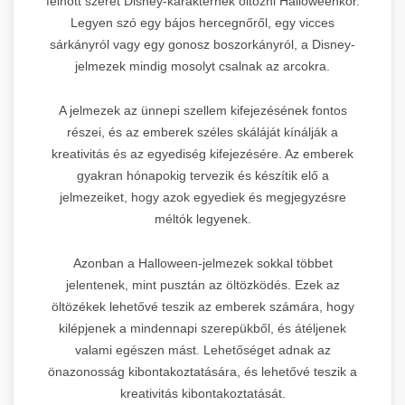
felnőtt szeret Disney-karakternek öltözni Halloweenkor.
Legyen szó egy bájos hercegnőről, egy vicces
sárkányról vagy egy gonosz boszorkányról, a Disney-
jelmezek mindig mosolyt csalnak az arcokra.
A jelmezek az ünnepi szellem kifejezésének fontos
részei, és az emberek széles skáláját kínálják a
kreativitás és az egyediség kifejezésére. Az emberek
gyakran hónapokig tervezik és készítik elő a
jelmezeiket, hogy azok egyediek és megjegyzésre
méltók legyenek.
Azonban a Halloween-jelmezek sokkal többet
jelentenek, mint pusztán az öltözködés. Ezek az
öltözékek lehetővé teszik az emberek számára, hogy
kilépjenek a mindennapi szerepükből, és átéljenek
valami egészen mást. Lehetőséget adnak az
önazonosság kibontakoztatására, és lehetővé teszik a
kreativitás kibontakoztatását.