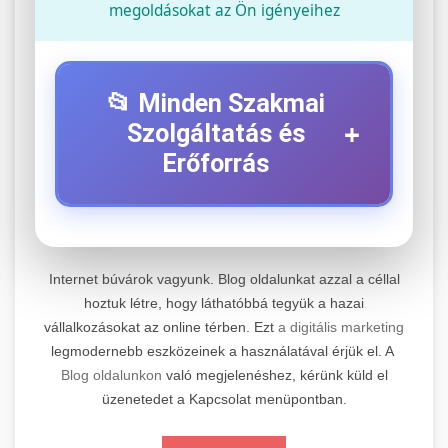
megoldásokat az Ön igényeihez
📂 Minden Szakmai
+
Szolgáltatás és
Erőforrás
⚡ 1. Legjobb Elektromos Roller
+
Szerviz
Internet búvárok vagyunk. Blog oldalunkat azzal a céllal
Professzionális elektromos roller javítási és
hoztuk létre, hogy láthatóbbá tegyük a hazai
vállalkozásokat az online térben. Ezt
a digitális marketing
karbantartási szolgáltatások. Szakértő
📊 2. Online Marketing
+
legmodernebb eszközeinek a használatával érjük el. A
technikusaink minőségi szervízt nyújtanak
Ügynökség
Blog oldalunkon
való megjelenéshez, kérünk küld el
minden jelentős márkához és modellhez.
üzenetedet a Kapcsolat menüpontban.
Átfogó online marketing szolgáltatások,
Szervizközpont Látogatása
beleértve a SEO-t, közösségi média kezelést és
+
🛴 3. Legjobb Elektromos Roller