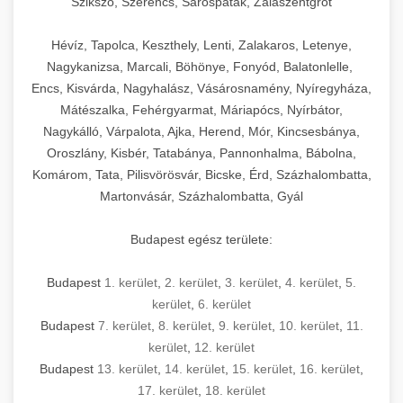
Szikszó, Szerencs, Sárospatak, Zalaszentgrót
Hévíz, Tapolca, Keszthely, Lenti, Zalakaros, Letenye,
Nagykanizsa, Marcali, Böhönye, Fonyód, Balatonlelle,
Encs, Kisvárda, Nagyhalász, Vásárosnamény, Nyíregyháza,
Mátészalka, Fehérgyarmat, Máriapócs, Nyírbátor,
Nagykálló, Várpalota, Ajka, Herend, Mór, Kincsesbánya,
Oroszlány, Kisbér, Tatabánya, Pannonhalma, Bábolna,
Komárom, Tata, Pilisvörösvár, Bicske, Érd, Százhalombatta,
Martonvásár, Százhalombatta, Gyál
Budapest egész területe:
Budapest
1. kerület
,
2. kerület
,
3. kerület
,
4. kerület
,
5.
kerület
,
6. kerület
Budapest
7. kerület
,
8. kerület
,
9. kerület
,
10. kerület
,
11.
kerület
,
12. kerület
Budapest
13. kerület
,
14. kerület
,
15. kerület
,
16. kerület
,
17. kerület
,
18. kerület