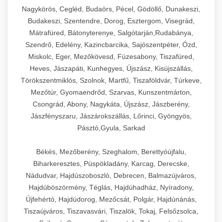
Ipari sajtreszelők és aprítógépek kereskedelmi
kereskedelmi hűtőegység
Nagykörös, Cegléd, Budaörs, Pécel, Gödöllő, Dunakeszi,
chef-iparikonyhagepek.hu
élelmiszer-előkészítéshez. Különböző reszelési
🍳 28. Nagykonyhai
Budakeszi, Szentendre, Dorog, Esztergom, Visegrád,
+
méretek különböző alkalmazásokhoz.
kereskedelmi mosogatógép
Berendezések
Mátrafüred, Bátonyterenye, Salgótarján,Rudabánya,
Szendrő, Edelény, Kazincbarcika, Sajószentpéter, Ózd,
chef-iparikonyhagepek.hu
Teljes körű nagykonyhai berendezések és
Miskolc, Eger, Mezőkövesd, Füzesabony, Tiszafüred,
professzionális vendéglátóipari kellékek.
Heves, Jászapáti, Kunhegyes, Újszász, Kisújszállás,
kereskedelmi sajtreszelő
Minden, ami szükséges éttermi és catering
Törökszentmiklós, Szolnok, Martfű, Tiszaföldvár, Túrkeve,
műveletekhez.
Mezőtúr, Gyomaendrőd, Szarvas, Kunszentmárton,
Csongrád, Abony, Nagykáta, Újszász, Jászberény,
chef-iparikonyhagepek.hu
Jászfényszaru, Jászárokszállás, Lőrinci, Gyöngyös,
Pásztó,Gyula, Sarkad
kereskedelmi konyhai megoldások
Békés, Mezőberény, Szeghalom, Berettyóújfalu,
Biharkeresztes, Püspökladány, Karcag, Derecske,
Nádudvar, Hajdúszoboszló, Debrecen, Balmazújváros,
Hajdúböszörmény, Téglás, Hajdúhadház, Nyíradony,
Újfehértó, Hajdúdorog, Mezőcsát, Polgár, Hajdúnánás,
Tiszaújváros, Tiszavasvári, Tiszalök, Tokaj, Felsőzsolca,