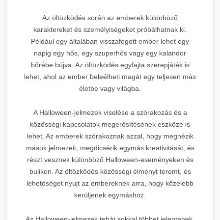
Az öltözködés során az emberek különböző
karaktereket és személyiségeket próbálhatnak ki.
Például egy általában visszafogott ember lehet egy
napig egy hős, egy szuperhős vagy egy kalandor
bőrébe bújva. Az öltözködés egyfajta szerepjáték is
lehet, ahol az ember beleélheti magát egy teljesen más
életbe vagy világba.
A Halloween-jelmezek viselése a szórakozás és a
közösségi kapcsolatok megerősítésének eszköze is
lehet. Az emberek szórakoznak azzal, hogy megnézik
mások jelmezeit, megdicsérik egymás kreativitását, és
részt vesznek különböző Halloween-eseményeken és
bulikon. Az öltözködés közösségi élményt teremt, és
lehetőséget nyújt az embereknek arra, hogy közelebb
kerüljenek egymáshoz.
Az Halloween-jelmezek tehát sokkal többet jelentenek,