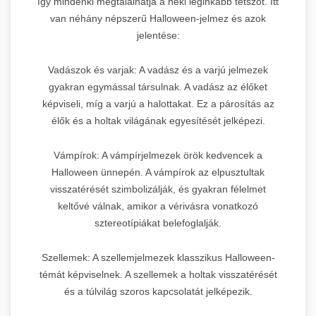
így mindenki megtalálhatja a neki leginkább tetszőt. Itt
van néhány népszerű Halloween-jelmez és azok
jelentése:
Vadászok és varjak: A vadász és a varjú jelmezek
gyakran egymással társulnak. A vadász az élőket
képviseli, míg a varjú a halottakat. Ez a párosítás az
élők és a holtak világának egyesítését jelképezi.
Vámpírok: A vámpírjelmezek örök kedvencek a
Halloween ünnepén. A vámpírok az elpusztultak
visszatérését szimbolizálják, és gyakran félelmet
keltővé válnak, amikor a vérivásra vonatkozó
sztereotípiákat belefoglalják.
Szellemek: A szellemjelmezek klasszikus Halloween-
témát képviselnek. A szellemek a holtak visszatérését
és a túlvilág szoros kapcsolatát jelképezik.