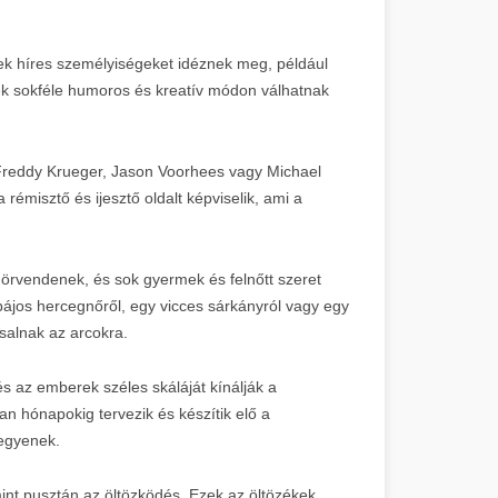
ek híres személyiségeket idéznek meg, például
zek sokféle humoros és kreatív módon válhatnak
l Freddy Krueger, Jason Voorhees vagy Michael
émisztő és ijesztő oldalt képviselik, ami a
örvendenek, és sok gyermek és felnőtt szeret
ájos hercegnőről, egy vicces sárkányról vagy egy
salnak az arcokra.
és az emberek széles skáláját kínálják a
an hónapokig tervezik és készítik elő a
legyenek.
int pusztán az öltözködés. Ezek az öltözékek