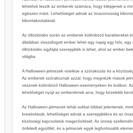
lehetővé teszik az emberek számára, hogy kilépjenek a mi
egészen mást. Lehetőséget adnak az önazonosság kibontako
kibontakoztatását.
Az öltözködés során az emberek különböző karaktereket és
általában visszafogott ember lehet egy napig egy hős, egy
öltözködés egyfajta szerepjáték is lehet, ahol az ember be
világba.
A Halloween-jelmezek viselése a szórakozás és a közösség
Az emberek szórakoznak azzal, hogy megnézik mások jelmez
vesznek különböző Halloween-eseményeken és bulikon. Az 
lehetőséget nyújt az embereknek arra, hogy közelebb ker
Az Halloween-jelmezek tehát sokkal többet jelentenek, mint
kreativitását, lehetőséget adnak a szerepjátékra és az öna
közösségi kapcsolatok megerősítését. Az ünnep szelleméhe
önfeledt együttlét, és a jelmezek egyik legfontosabb eleme