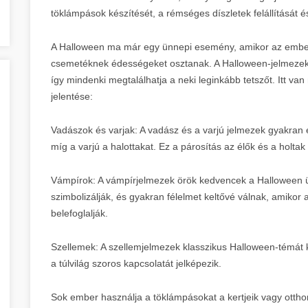
töklámpások készítését, a rémséges díszletek felállítását é
A Halloween ma már egy ünnepi esemény, amikor az embere
csemetéknek édességeket osztanak. A Halloween-jelmezek
így mindenki megtalálhatja a neki leginkább tetszőt. Itt 
jelentése:
Vadászok és varjak: A vadász és a varjú jelmezek gyakran e
míg a varjú a halottakat. Ez a párosítás az élők és a holtak
Vámpírok: A vámpírjelmezek örök kedvencek a Halloween ü
szimbolizálják, és gyakran félelmet keltővé válnak, amikor 
belefoglalják.
Szellemek: A szellemjelmezek klasszikus Halloween-témát k
a túlvilág szoros kapcsolatát jelképezik.
Sok ember használja a töklámpásokat a kertjeik vagy otthona