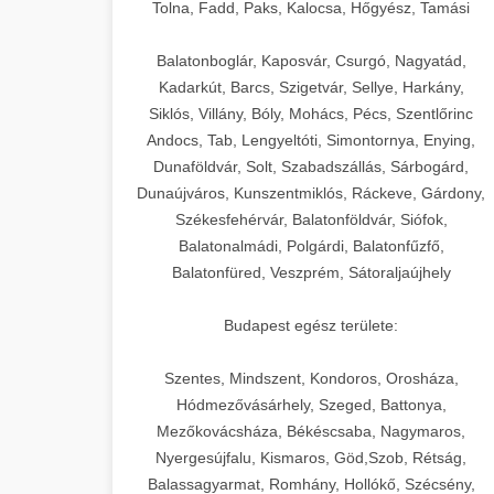
+
🍞 20. Ipari Dagasztógép
Tolna, Fadd, Paks, Kalocsa, Hőgyész, Tamási
weboldal-keszites.co
Optimalizálja hirdetési költségvetését
gépi tanulással és automatizálással.
Professzionális ipari dagasztógépek és
elkötelezettség erősítési módszerek
Balatonboglár, Kaposvár, Csurgó, Nagyatád,
tésztakeverő gépek pékségek és
+
Kadarkút, Barcs, Szigetvár, Sellye, Harkány,
🔪 21. Ipari Szeletelőgép
aikampany.hu
kereskedelmi konyhák számára.
Siklós, Villány, Bóly, Mohács, Pécs, Szentlőrinc
Masszív konstrukció megbízható
Andocs, Tab, Lengyeltóti, Simontornya, Enying,
Ipari hús- és sajtszeletelő gépek
AI hirdetési automatizálás
teljesítményhez.
Dunaföldvár, Solt, Szabadszállás, Sárbogárd,
professzionális élelmiszer-
+
📦 22. Vákuumozó Gép
Dunaújváros, Kunszentmiklós, Ráckeve, Gárdony,
előkészítéshez. Precíziós vágás
Székesfehérvár, Balatonföldvár, Siófok,
chef-iparikonyhagepek.hu
állítható vastagság beállítással.
Kereskedelmi vákuumcsomagoló
Balatonalmádi, Polgárdi, Balatonfűzfő,
berendezések élelmiszerek
kereskedelmi tésztakeverő
🎁 23. Vákuumfóliázó
Balatonfüred, Veszprém, Sátoraljaújhely
+
chef-iparikonyhagepek.hu
tartósításához. Hosszabbítsa a
Gép
szavatossági időt és tartsa meg a
professzionális élelmiszer szeletelő
Budapest egész területe:
termék frissességét.
Ipari vákuumfóliázó gépek
professzionális élelmiszer-csomagolási
Szentes, Mindszent, Kondoros, Orosháza,
🔥 24. Ipari Sütő és
+
chef-iparikonyhagepek.hu
műveletekhez. Hatékony lezárási és
Hódmezővásárhely, Szeged, Battonya,
Gőzpároló
Mezőkovácsháza, Békéscsaba, Nagymaros,
tartósítási megoldások.
vákuum lezáró berendezés
Nyergesújfalu, Kismaros, Göd,Szob, Rétság,
Kereskedelmi légkeveréses sütők és
Balassagyarmat, Romhány, Hollókő, Szécsény,
chef-iparikonyhagepek.hu
gőzpárolók professzionális konyhák