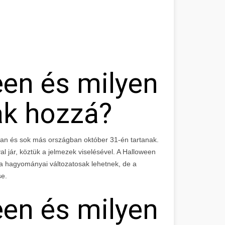
een és milyen
ak hozzá?
an és sok más országban október 31-én tartanak.
jár, köztük a jelmezek viselésével. A Halloween
a hagyományai változatosak lehetnek, de a
se.
een és milyen