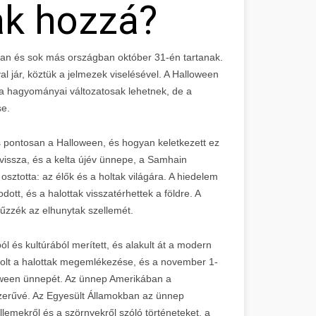
ak hozzá?
an és sok más országban október 31-én tartanak.
jár, köztük a jelmezek viselésével. A Halloween
a hagyományai változatosak lehetnek, de a
se.
s pontosan a Halloween, és hogyan keletkezett ez
 vissza, és a kelta újév ünnepe, a Samhain
sztotta: az élők és a holtak világára. A hiedelem
dott, és a halottak visszatérhettek a földre. A
lűzzék az elhunytak szellemét.
és kultúrából merített, és alakult át a modern
olt a halottak megemlékezése, és a november 1-
lloween ünnepét. Az ünnep Amerikában a
szerűvé. Az Egyesült Államokban az ünnep
lemekről és a szörnyekről szóló történeteket, a