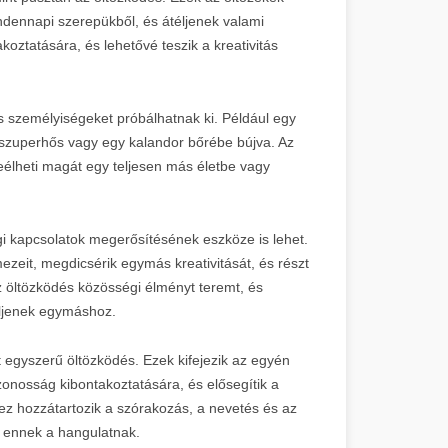
ndennapi szerepükből, és átéljenek valami
ztatására, és lehetővé teszik a kreativitás
 személyiségeket próbálhatnak ki. Például egy
 szuperhős vagy egy kalandor bőrébe bújva. Az
leélheti magát egy teljesen más életbe vagy
i kapcsolatok megerősítésének eszköze is lehet.
eit, megdicsérik egymás kreativitását, és részt
öltözködés közösségi élményt teremt, és
üljenek egymáshoz.
 egyszerű öltözködés. Ezek kifejezik az egyén
zonosság kibontakoztatására, és elősegítik a
z hozzátartozik a szórakozás, a nevetés és az
i ennek a hangulatnak.