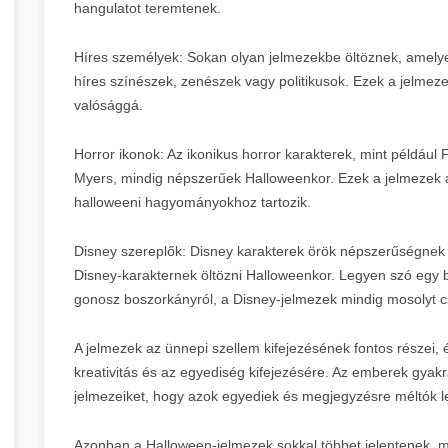
hangulatot teremtenek.
Híres személyek: Sokan olyan jelmezekbe öltöznek, amely
híres színészek, zenészek vagy politikusok. Ezek a jelme
valósággá.
Horror ikonok: Az ikonikus horror karakterek, mint példáu
Myers, mindig népszerűek Halloweenkor. Ezek a jelmezek a r
halloweeni hagyományokhoz tartozik.
Disney szereplők: Disney karakterek örök népszerűségnek 
Disney-karakternek öltözni Halloweenkor. Legyen szó egy b
gonosz boszorkányról, a Disney-jelmezek mindig mosolyt c
A jelmezek az ünnepi szellem kifejezésének fontos részei, 
kreativitás és az egyediség kifejezésére. Az emberek gyakr
jelmezeiket, hogy azok egyediek és megjegyzésre méltók 
Azonban a Halloween-jelmezek sokkal többet jelentenek, m