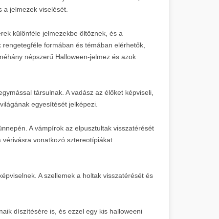
s a jelmezek viselését.
k különféle jelmezekbe öltöznek, és a
 rengetegféle formában és témában elérhetők,
van néhány népszerű Halloween-jelmez és azok
gymással társulnak. A vadász az élőket képviseli,
 világának egyesítését jelképezi.
nnepén. A vámpírok az elpusztultak visszatérését
a vérivásra vonatkozó sztereotípiákat
épviselnek. A szellemek a holtak visszatérését és
ik díszítésére is, és ezzel egy kis halloweeni