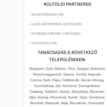
fejlesztések révén a kozmetikai
os Növekedést
KÜLFÖLDI PARTNEREK
sebészeti praxisban.
Lépésről lépésre marketing tervrajz,
-
SELFESTEEM2GO.COM
amely 150%-os növekedést
brikettgyartas.com
📋 17. Egy Klinika 150%-
-
I-LOVE-MOTIVATIONAL-QUOTES.ORG
eredményezett. Ismerje meg a
+
os Növekedésének
páciensszám növekedés
taktikákat, csatornákat és stratégiákat,
Története
-
FACEBOOK.COM MMC CHIPTUNING
amelyek valós eredményeket hoznak.
Teljes dokumentáció egy klinika
-
SYNTHASITE.COM
átalakulási útjáról, bemutatva az utat a
szonyegtisztito.net
🎪 18. Szemhéjplasztika
TANÁCSADÁS A KÖVETKEZŐ
küzdő praxistól a virágzó vállalkozásig
+
Iránti Érdeklődés 150%-
marketing stratégiai tervrajz
TELEPÜLÉSEKEN:
150%-os növekedéssel.
os Fokozása
Budapest, Győr, Miskolc, Pécs, Szeged, Debrecen
Technikák és módszerek a páciensek
szonyegtakaritas.org
Mosonmagyaróvár, Sopron, Fertőd, Kapuvár,
érdeklődésének és elkötelezettségének
Csorna, Győr, Pápa, Celldömölk, Sárvár, Kőszeg,
klinika átalakulási történet
🎮 19. AI Google Ads és
+
drámai növeléséhez. Egy 150%-os
Szombathely, Ják, Körmend, Szentgotthárd,
Meta Kampány Kezelés
Csepreg, Zalalövő, Vasvár, Jánosháza, Devecser,
fellendülési esettanulmány gyakorlati
Ajka, Sümeg, Pécsvárad, Komló, Sásd, Dombóvár,
betekintésekkel.
Fejlett AI-alapú Google Ads és Meta
Bonyhád, Bátaszék, Baja, Bácsalmás, Szekszárd,
hirdetési kampánykezelés.