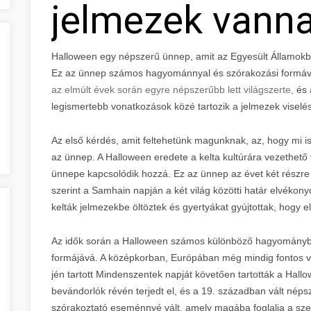
jelmezek vann
Halloween egy népszerű ünnep, amit az Egyesült Államokb
Ez az ünnep számos hagyománnyal és szórakozási formával 
az elmúlt évek során egyre népszerűbb lett világszerte,
és 
legismertebb vonatkozások közé tartozik a jelmezek viselé
Az első kérdés, amit feltehetünk magunknak, az, hogy mi i
az ünnep. A Halloween eredete a kelta kultúrára vezethető
ünnepe kapcsolódik hozzá. Ez az ünnep az évet két részre o
szerint a Samhain napján a két világ közötti határ elvékonyo
kelták jelmezekbe öltöztek és gyertyákat gyújtottak, hogy e
Az idők során a Halloween számos különböző hagyományból 
formájává. A középkorban, Európában még mindig fontos v
jén tartott Mindenszentek napját követően tartották a Ha
bevándorlók révén terjedt el, és a 19. században vált nép
szórakoztató eseménnyé vált, amely magába foglalja a szel