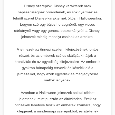
Disney szereplők: Disney karakterek örök
népszerűségnek örvendenek, és sok gyermek és
felnőtt szeret Disney-karakternek öltözni Halloweenkor.
Legyen szó egy bájos hercegnőről, egy vicces
sárkányról vagy egy gonosz boszorkányról, a Disney-
jelmezek mindig mosolyt csalnak az arcokra.
A jelmezek az ünnepi szellem kifejezésének fontos
részei, és az emberek széles skáláját kínálják a
kreativitás és az egyediség kifejezésére. Az emberek
gyakran hónapokig tervezik és készítik elő a
jelmezeiket, hogy azok egyediek és megjegyzésre
méltók legyenek.
Azonban a Halloween-jelmezek sokkal többet
jelentenek, mint pusztán az öltözködés. Ezek az
öltözékek lehetővé teszik az emberek számára, hogy
kilépjenek a mindennapi szerepükből, és átéljenek