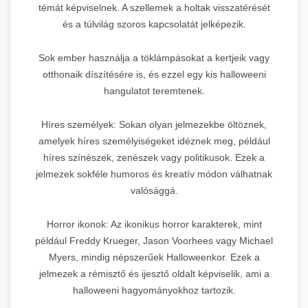
témát képviselnek. A szellemek a holtak visszatérését
és a túlvilág szoros kapcsolatát jelképezik.
Sok ember használja a töklámpásokat a kertjeik vagy
otthonaik díszítésére is, és ezzel egy kis halloweeni
hangulatot teremtenek.
Híres személyek: Sokan olyan jelmezekbe öltöznek,
amelyek híres személyiségeket idéznek meg, például
híres színészek, zenészek vagy politikusok. Ezek a
jelmezek sokféle humoros és kreatív módon válhatnak
valósággá.
Horror ikonok: Az ikonikus horror karakterek, mint
például Freddy Krueger, Jason Voorhees vagy Michael
Myers, mindig népszerűek Halloweenkor. Ezek a
jelmezek a rémisztő és ijesztő oldalt képviselik, ami a
halloweeni hagyományokhoz tartozik.