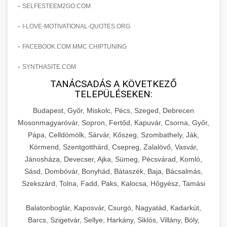
amelyek valós eredményeket hoznak.
-
SELFESTEEM2GO.COM
Teljes dokumentáció egy klinika átalakulási
-
I-LOVE-MOTIVATIONAL-QUOTES.ORG
szonyegtisztito.net
útjáról, bemutatva az utat a küzdő praxistól a
🎪 18. Szemhéjplasztika Iránti
+
virágzó vállalkozásig 150%-os növekedéssel.
marketing stratégiai tervrajz
Érdeklődés 150%-os Fokozása
-
FACEBOOK.COM MMC CHIPTUNING
-
szonyegtakaritas.org
SYNTHASITE.COM
Technikák és módszerek a páciensek
érdeklődésének és elkötelezettségének drámai
TANÁCSADÁS A KÖVETKEZŐ
klinika átalakulási történet
🎮 19. AI Google Ads és Meta
+
TELEPÜLÉSEKEN:
növeléséhez. Egy 150%-os fellendülési
Kampány Kezelés
esettanulmány gyakorlati betekintésekkel.
Budapest, Győr, Miskolc, Pécs, Szeged, Debrecen
Fejlett AI-alapú Google Ads és Meta hirdetési
Mosonmagyaróvár, Sopron, Fertőd, Kapuvár, Csorna, Győr,
weboldal-keszites.co
Pápa, Celldömölk, Sárvár, Kőszeg, Szombathely, Ják,
kampánykezelés. Optimalizálja hirdetési
+
🍞 20. Ipari Dagasztógép
Körmend, Szentgotthárd, Csepreg, Zalalövő, Vasvár,
költségvetését gépi tanulással és
elkötelezettség erősítési módszerek
Jánosháza, Devecser, Ajka, Sümeg, Pécsvárad, Komló,
automatizálással.
Professzionális ipari dagasztógépek és
Sásd, Dombóvár, Bonyhád, Bátaszék, Baja, Bácsalmás,
tésztakeverő gépek pékségek és kereskedelmi
+
🔪 21. Ipari Szeletelőgép
Szekszárd, Tolna, Fadd, Paks, Kalocsa, Hőgyész, Tamási
aikampany.hu
AI hirdetési automatizálás
konyhák számára. Masszív konstrukció
megbízható teljesítményhez.
Ipari hús- és sajtszeletelő gépek professzionális
Balatonboglár, Kaposvár, Csurgó, Nagyatád, Kadarkút,
élelmiszer-előkészítéshez. Precíziós vágás
Barcs, Szigetvár, Sellye, Harkány, Siklós, Villány, Bóly,
+
📦 22. Vákuumozó Gép