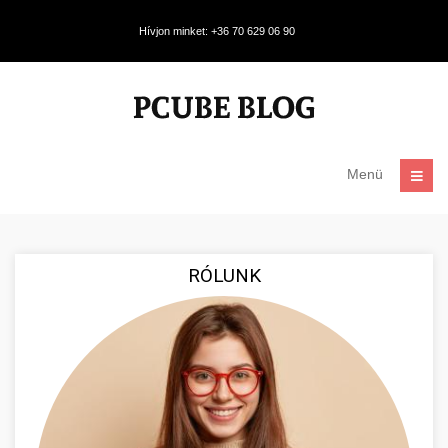
Hívjon minket: +36 70 629 06 90
Menü
RÓLUNK