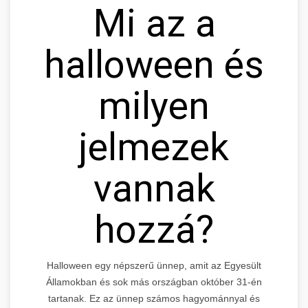
Mi az a
halloween és
milyen
jelmezek
vannak
hozzá?
Halloween egy népszerű ünnep, amit az Egyesült
Államokban és sok más országban október 31-én
tartanak. Ez az ünnep számos hagyománnyal és