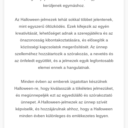
kerüljenek egymáshoz.
Az Halloween-jelmezek tehát sokkal többet jelentenek,
mint egyszerű öltözködés. Ezek kifejezik az egyén
kreativitását, lehetőséget adnak a szerepjátékra és az
önazonosság kibontakoztatására, és elősegítik a
közösségi kapcsolatok megerősítését. Az ünnep
szelleméhez hozzátartozik a szórakozás, a nevetés és
az önfeledt együttlét, és a jelmezek egyik legfontosabb
elemei ennek a hangulatnak.
Minden évben az emberek izgatottan készülnek
Halloween-re, hogy kiválasszák a tökéletes jelmezüket,
és megünnepeljék ezt az egyedülálló és szórakoztató
ünnepet. A Halloween-jelmezek az ünnep szívét
képviselik, és hozzájárulnak ahhoz, hogy a Halloween
minden évben különleges és emlékezetes legyen.