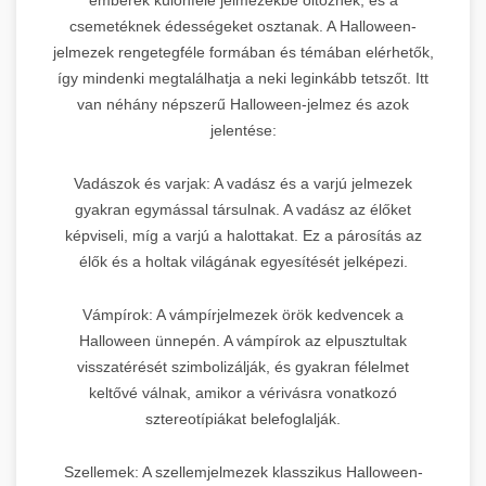
csemetéknek édességeket osztanak. A Halloween-
jelmezek rengetegféle formában és témában elérhetők,
így mindenki megtalálhatja a neki leginkább tetszőt. Itt
van néhány népszerű Halloween-jelmez és azok
jelentése:
Vadászok és varjak: A vadász és a varjú jelmezek
gyakran egymással társulnak. A vadász az élőket
képviseli, míg a varjú a halottakat. Ez a párosítás az
élők és a holtak világának egyesítését jelképezi.
Vámpírok: A vámpírjelmezek örök kedvencek a
Halloween ünnepén. A vámpírok az elpusztultak
visszatérését szimbolizálják, és gyakran félelmet
keltővé válnak, amikor a vérivásra vonatkozó
sztereotípiákat belefoglalják.
Szellemek: A szellemjelmezek klasszikus Halloween-