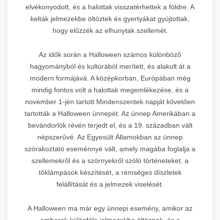
elvékonyodott, és a halottak visszatérhettek a földre. A
kelták jelmezekbe öltöztek és gyertyákat gyújtottak,
hogy elűzzék az elhunytak szellemét.
Az idők során a Halloween számos különböző
hagyományból és kultúrából merített, és alakult át a
modern formájává. A középkorban, Európában még
mindig fontos volt a halottak megemlékezése, és a
november 1-jén tartott Mindenszentek napját követően
tartották a Halloween ünnepét. Az ünnep Amerikában a
bevándorlók révén terjedt el, és a 19. században vált
népszerűvé. Az Egyesült Államokban az ünnep
szórakoztató eseménnyé vált, amely magába foglalja a
szellemekről és a szörnyekről szóló történeteket, a
töklámpások készítését, a rémséges díszletek
felállítását és a jelmezek viselését.
A Halloween ma már egy ünnepi esemény, amikor az
emberek különféle jelmezekbe öltöznek, és a