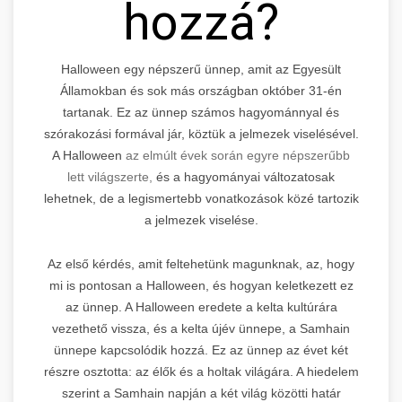
hozzá?
Halloween egy népszerű ünnep, amit az Egyesült
Államokban és sok más országban október 31-én
tartanak. Ez az ünnep számos hagyománnyal és
szórakozási formával jár, köztük a jelmezek viselésével.
A Halloween
az elmúlt évek során egyre népszerűbb
lett világszerte,
és a hagyományai változatosak
lehetnek, de a legismertebb vonatkozások közé tartozik
a jelmezek viselése.
Az első kérdés, amit feltehetünk magunknak, az, hogy
mi is pontosan a Halloween, és hogyan keletkezett ez
az ünnep. A Halloween eredete a kelta kultúrára
vezethető vissza, és a kelta újév ünnepe, a Samhain
ünnepe kapcsolódik hozzá. Ez az ünnep az évet két
részre osztotta: az élők és a holtak világára. A hiedelem
szerint a Samhain napján a két világ közötti határ