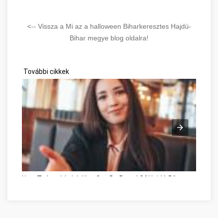
<-- Vissza a Mi az a halloween Biharkeresztes Hajdú-
Bihar megye blog oldalra!
További cikkek
How To Land A Job You Can Be Proud Of Hajdú-Bihar megye
On