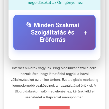
megoldásokat az Ön igényeihez
📂 Minden Szakmai
+
Szolgáltatás és
Erőforrás
⚡ 1. Legjobb Elektromos Roller
+
Szerviz
Internet búvárok vagyunk. Blog oldalunkat azzal a céllal
Professzionális elektromos roller javítási és
hoztuk létre, hogy láthatóbbá tegyük a hazai
vállalkozásokat az online térben. Ezt
a digitális marketing
karbantartási szolgáltatások. Szakértő
📊 2. Online Marketing
+
legmodernebb eszközeinek a használatával érjük el. A
technikusaink minőségi szervízt nyújtanak
Ügynökség
Blog oldalunkon
való megjelenéshez, kérünk küld el
minden jelentős márkához és modellhez.
üzenetedet a Kapcsolat menüpontban.
Átfogó online marketing szolgáltatások,
Szervizközpont Látogatása
beleértve a SEO-t, közösségi média kezelést és
+
🛴 3. Legjobb Elektromos Roller