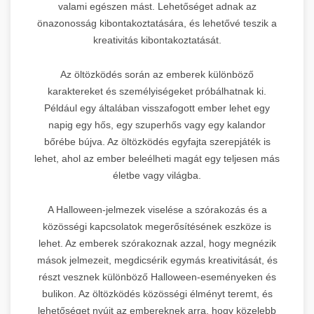
valami egészen mást. Lehetőséget adnak az
önazonosság kibontakoztatására, és lehetővé teszik a
kreativitás kibontakoztatását.
Az öltözködés során az emberek különböző
karaktereket és személyiségeket próbálhatnak ki.
Például egy általában visszafogott ember lehet egy
napig egy hős, egy szuperhős vagy egy kalandor
bőrébe bújva. Az öltözködés egyfajta szerepjáték is
lehet, ahol az ember beleélheti magát egy teljesen más
életbe vagy világba.
A Halloween-jelmezek viselése a szórakozás és a
közösségi kapcsolatok megerősítésének eszköze is
lehet. Az emberek szórakoznak azzal, hogy megnézik
mások jelmezeit, megdicsérik egymás kreativitását, és
részt vesznek különböző Halloween-eseményeken és
bulikon. Az öltözködés közösségi élményt teremt, és
lehetőséget nyújt az embereknek arra, hogy közelebb