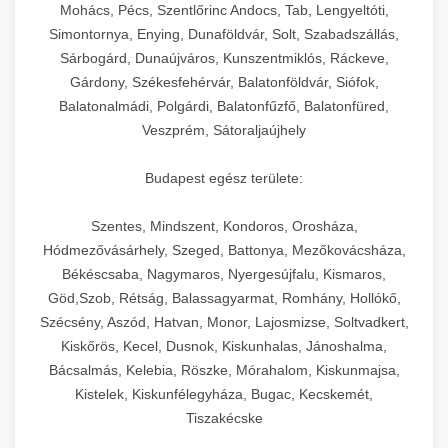
chef-iparikonyhagepek.hu
állítható vastagság beállítással.
Mohács, Pécs, Szentlőrinc Andocs, Tab, Lengyeltóti,
Simontornya, Enying, Dunaföldvár, Solt, Szabadszállás,
Kereskedelmi vákuumcsomagoló berendezések
kereskedelmi tésztakeverő
Sárbogárd, Dunaújváros, Kunszentmiklós, Ráckeve,
chef-iparikonyhagepek.hu
élelmiszerek tartósításához. Hosszabbítsa a
+
🎁 23. Vákuumfóliázó Gép
Gárdony, Székesfehérvár, Balatonföldvár, Siófok,
szavatossági időt és tartsa meg a termék
professzionális élelmiszer szeletelő
Balatonalmádi, Polgárdi, Balatonfűzfő, Balatonfüred,
frissességét.
Ipari vákuumfóliázó gépek professzionális
Veszprém, Sátoraljaújhely
élelmiszer-csomagolási műveletekhez.
+
🔥 24. Ipari Sütő és Gőzpároló
chef-iparikonyhagepek.hu
Hatékony lezárási és tartósítási megoldások.
Budapest egész területe:
Kereskedelmi légkeveréses sütők és gőzpárolók
vákuum lezáró berendezés
chef-iparikonyhagepek.hu
Szentes, Mindszent, Kondoros, Orosháza,
professzionális konyhák számára. Nagy
+
❄️ 25. Ipari Hűtőszekrény
Hódmezővásárhely, Szeged, Battonya, Mezőkovácsháza,
kapacitású sütő- és főzőberendezés precíz
kereskedelmi csomagoló gép
Békéscsaba, Nagymaros, Nyergesújfalu, Kismaros,
hőmérséklet-szabályozással.
Professzionális hűtőegységek és hűtőkamrák
Göd,Szob, Rétság, Balassagyarmat, Romhány, Hollókő,
kereskedelmi konyhák számára.
+
💧 26. Ipari Mosogatógép
Szécsény, Aszód, Hatvan, Monor, Lajosmizse, Soltvadkert,
chef-iparikonyhagepek.hu
Energiahatékony hűtési megoldások nagy
Kiskőrös, Kecel, Dusnok, Kiskunhalas, Jánoshalma,
kapacitással.
Kereskedelmi mosogatóberendezések nagy
kereskedelmi sütősütő
Bácsalmás, Kelebia, Röszke, Mórahalom, Kiskunmajsa,
forgalmú éttermi műveletekhez. Gyors tisztítási
Kistelek, Kiskunfélegyháza, Bugac, Kecskemét,
+
🧀 27. Ipari Sajtreszelő Gép
chef-iparikonyhagepek.hu
ciklusok fertőtlenítési képességekkel.
Tiszakécske