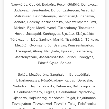
Ipari sajtreszelők és aprítógépek kereskedelmi
kereskedelmi hűtőegység
Nagykörös, Cegléd, Budaörs, Pécel, Gödöllő, Dunakeszi,
chef-iparikonyhagepek.hu
élelmiszer-előkészítéshez. Különböző reszelési
🍳 28. Nagykonyhai
Budakeszi, Szentendre, Dorog, Esztergom, Visegrád,
+
méretek különböző alkalmazásokhoz.
kereskedelmi mosogatógép
Berendezések
Mátrafüred, Bátonyterenye, Salgótarján,Rudabánya,
Szendrő, Edelény, Kazincbarcika, Sajószentpéter, Ózd,
chef-iparikonyhagepek.hu
Teljes körű nagykonyhai berendezések és
Miskolc, Eger, Mezőkövesd, Füzesabony, Tiszafüred,
professzionális vendéglátóipari kellékek.
Heves, Jászapáti, Kunhegyes, Újszász, Kisújszállás,
kereskedelmi sajtreszelő
Minden, ami szükséges éttermi és catering
Törökszentmiklós, Szolnok, Martfű, Tiszaföldvár, Túrkeve,
műveletekhez.
Mezőtúr, Gyomaendrőd, Szarvas, Kunszentmárton,
Csongrád, Abony, Nagykáta, Újszász, Jászberény,
chef-iparikonyhagepek.hu
Jászfényszaru, Jászárokszállás, Lőrinci, Gyöngyös,
Pásztó,Gyula, Sarkad
kereskedelmi konyhai megoldások
Békés, Mezőberény, Szeghalom, Berettyóújfalu,
Biharkeresztes, Püspökladány, Karcag, Derecske,
Nádudvar, Hajdúszoboszló, Debrecen, Balmazújváros,
Hajdúböszörmény, Téglás, Hajdúhadház, Nyíradony,
Újfehértó, Hajdúdorog, Mezőcsát, Polgár, Hajdúnánás,
Tiszaújváros, Tiszavasvári, Tiszalök, Tokaj, Felsőzsolca,