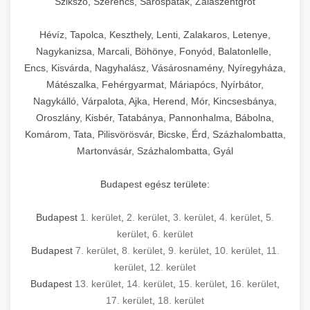
Szikszó, Szerencs, Sárospatak, Zalaszentgrót
Hévíz, Tapolca, Keszthely, Lenti, Zalakaros, Letenye,
Nagykanizsa, Marcali, Böhönye, Fonyód, Balatonlelle,
Encs, Kisvárda, Nagyhalász, Vásárosnamény, Nyíregyháza,
Mátészalka, Fehérgyarmat, Máriapócs, Nyírbátor,
Nagykálló, Várpalota, Ajka, Herend, Mór, Kincsesbánya,
Oroszlány, Kisbér, Tatabánya, Pannonhalma, Bábolna,
Komárom, Tata, Pilisvörösvár, Bicske, Érd, Százhalombatta,
Martonvásár, Százhalombatta, Gyál
Budapest egész területe:
Budapest
1. kerület
,
2. kerület
,
3. kerület
,
4. kerület
,
5.
kerület
,
6. kerület
Budapest
7. kerület
,
8. kerület
,
9. kerület
,
10. kerület
,
11.
kerület
,
12. kerület
Budapest
13. kerület
,
14. kerület
,
15. kerület
,
16. kerület
,
17. kerület
,
18. kerület