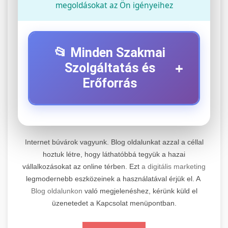
megoldásokat az Ön igényeihez
📂 Minden Szakmai
+
Szolgáltatás és
Erőforrás
⚡ 1. Legjobb Elektromos Roller
+
Szerviz
Internet búvárok vagyunk. Blog oldalunkat azzal a céllal
Professzionális elektromos roller javítási és
hoztuk létre, hogy láthatóbbá tegyük a hazai
vállalkozásokat az online térben. Ezt
a digitális marketing
karbantartási szolgáltatások. Szakértő
📊 2. Online Marketing
+
legmodernebb eszközeinek a használatával érjük el. A
technikusaink minőségi szervízt nyújtanak
Ügynökség
Blog oldalunkon
való megjelenéshez, kérünk küld el
minden jelentős márkához és modellhez.
üzenetedet a Kapcsolat menüpontban.
Átfogó online marketing szolgáltatások,
Szervizközpont Látogatása
beleértve a SEO-t, közösségi média kezelést és
+
🛴 3. Legjobb Elektromos Roller