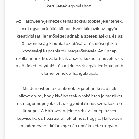
kerüljenek egymáshoz.
Az Halloween-jelmezek tehát sokkal többet jelentenek,
mint egyszerű öltözködés. Ezek kifejezik az egyén
kreativitását, lehetőséget adnak a szerepjátékra és az
önazonosság kibontakoztatására, és elősegítik a
közösségi kapcsolatok megerősítését. Az ünnep
szelleméhez hozzátartozik a szórakozás, a nevetés és
az önfeledt együttlét, és a jelmezek egyik legfontosabb
elemei ennek a hangulatnak.
Minden évben az emberek izgatottan készülnek
Halloween-re, hogy kiválasszák a tökéletes jelmezüket,
és megünnepeljék ezt az egyedülálló és szórakoztató
ünnepet. A Halloween-jelmezek az ünnep szívét
képviselik, és hozzájárulnak ahhoz, hogy a Halloween
minden évben különleges és emlékezetes legyen.