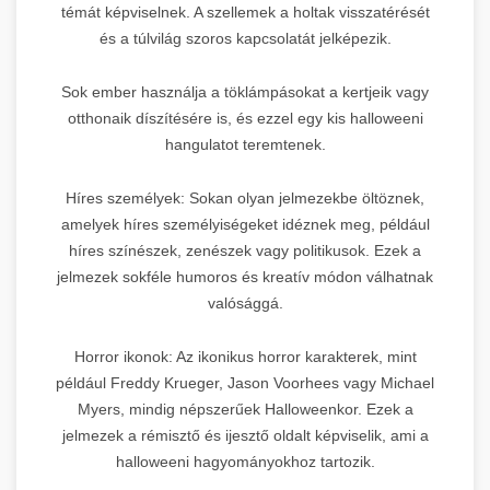
témát képviselnek. A szellemek a holtak visszatérését
és a túlvilág szoros kapcsolatát jelképezik.
Sok ember használja a töklámpásokat a kertjeik vagy
otthonaik díszítésére is, és ezzel egy kis halloweeni
hangulatot teremtenek.
Híres személyek: Sokan olyan jelmezekbe öltöznek,
amelyek híres személyiségeket idéznek meg, például
híres színészek, zenészek vagy politikusok. Ezek a
jelmezek sokféle humoros és kreatív módon válhatnak
valósággá.
Horror ikonok: Az ikonikus horror karakterek, mint
például Freddy Krueger, Jason Voorhees vagy Michael
Myers, mindig népszerűek Halloweenkor. Ezek a
jelmezek a rémisztő és ijesztő oldalt képviselik, ami a
halloweeni hagyományokhoz tartozik.