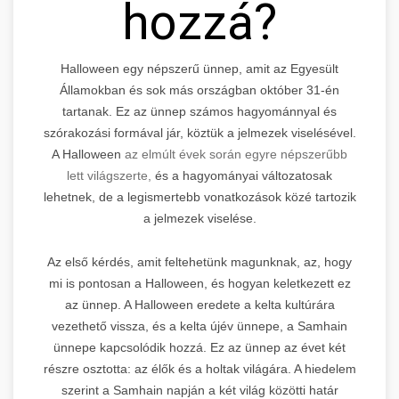
hozzá?
Halloween egy népszerű ünnep, amit az Egyesült
Államokban és sok más országban október 31-én
tartanak. Ez az ünnep számos hagyománnyal és
szórakozási formával jár, köztük a jelmezek viselésével.
A Halloween
az elmúlt évek során egyre népszerűbb
lett világszerte,
és a hagyományai változatosak
lehetnek, de a legismertebb vonatkozások közé tartozik
a jelmezek viselése.
Az első kérdés, amit feltehetünk magunknak, az, hogy
mi is pontosan a Halloween, és hogyan keletkezett ez
az ünnep. A Halloween eredete a kelta kultúrára
vezethető vissza, és a kelta újév ünnepe, a Samhain
ünnepe kapcsolódik hozzá. Ez az ünnep az évet két
részre osztotta: az élők és a holtak világára. A hiedelem
szerint a Samhain napján a két világ közötti határ