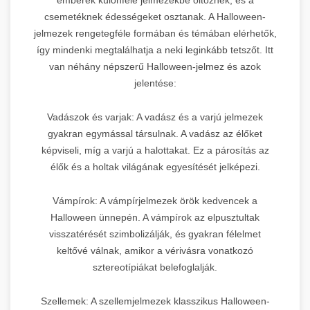
csemetéknek édességeket osztanak. A Halloween-
jelmezek rengetegféle formában és témában elérhetők,
így mindenki megtalálhatja a neki leginkább tetszőt. Itt
van néhány népszerű Halloween-jelmez és azok
jelentése:
Vadászok és varjak: A vadász és a varjú jelmezek
gyakran egymással társulnak. A vadász az élőket
képviseli, míg a varjú a halottakat. Ez a párosítás az
élők és a holtak világának egyesítését jelképezi.
Vámpírok: A vámpírjelmezek örök kedvencek a
Halloween ünnepén. A vámpírok az elpusztultak
visszatérését szimbolizálják, és gyakran félelmet
keltővé válnak, amikor a vérivásra vonatkozó
sztereotípiákat belefoglalják.
Szellemek: A szellemjelmezek klasszikus Halloween-