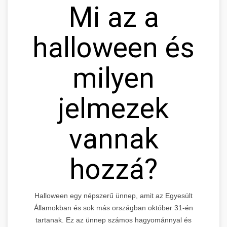
Mi az a
halloween és
milyen
jelmezek
vannak
hozzá?
Halloween egy népszerű ünnep, amit az Egyesült
Államokban és sok más országban október 31-én
tartanak. Ez az ünnep számos hagyománnyal és