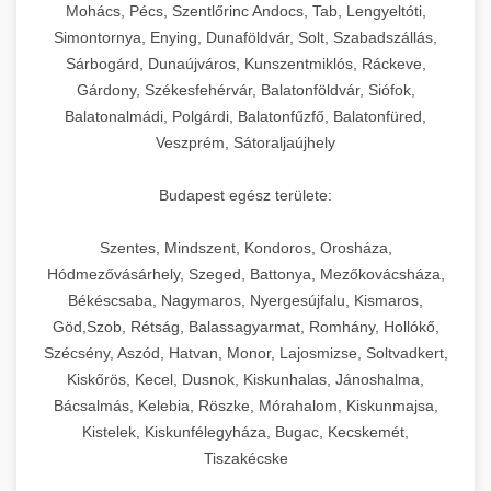
chef-iparikonyhagepek.hu
állítható vastagság beállítással.
Mohács, Pécs, Szentlőrinc Andocs, Tab, Lengyeltóti,
Simontornya, Enying, Dunaföldvár, Solt, Szabadszállás,
Kereskedelmi vákuumcsomagoló berendezések
kereskedelmi tésztakeverő
Sárbogárd, Dunaújváros, Kunszentmiklós, Ráckeve,
chef-iparikonyhagepek.hu
élelmiszerek tartósításához. Hosszabbítsa a
+
🎁 23. Vákuumfóliázó Gép
Gárdony, Székesfehérvár, Balatonföldvár, Siófok,
szavatossági időt és tartsa meg a termék
professzionális élelmiszer szeletelő
Balatonalmádi, Polgárdi, Balatonfűzfő, Balatonfüred,
frissességét.
Ipari vákuumfóliázó gépek professzionális
Veszprém, Sátoraljaújhely
élelmiszer-csomagolási műveletekhez.
+
🔥 24. Ipari Sütő és Gőzpároló
chef-iparikonyhagepek.hu
Hatékony lezárási és tartósítási megoldások.
Budapest egész területe:
Kereskedelmi légkeveréses sütők és gőzpárolók
vákuum lezáró berendezés
chef-iparikonyhagepek.hu
Szentes, Mindszent, Kondoros, Orosháza,
professzionális konyhák számára. Nagy
+
❄️ 25. Ipari Hűtőszekrény
Hódmezővásárhely, Szeged, Battonya, Mezőkovácsháza,
kapacitású sütő- és főzőberendezés precíz
kereskedelmi csomagoló gép
Békéscsaba, Nagymaros, Nyergesújfalu, Kismaros,
hőmérséklet-szabályozással.
Professzionális hűtőegységek és hűtőkamrák
Göd,Szob, Rétság, Balassagyarmat, Romhány, Hollókő,
kereskedelmi konyhák számára.
+
💧 26. Ipari Mosogatógép
Szécsény, Aszód, Hatvan, Monor, Lajosmizse, Soltvadkert,
chef-iparikonyhagepek.hu
Energiahatékony hűtési megoldások nagy
Kiskőrös, Kecel, Dusnok, Kiskunhalas, Jánoshalma,
kapacitással.
Kereskedelmi mosogatóberendezések nagy
kereskedelmi sütősütő
Bácsalmás, Kelebia, Röszke, Mórahalom, Kiskunmajsa,
forgalmú éttermi műveletekhez. Gyors tisztítási
Kistelek, Kiskunfélegyháza, Bugac, Kecskemét,
+
🧀 27. Ipari Sajtreszelő Gép
chef-iparikonyhagepek.hu
ciklusok fertőtlenítési képességekkel.
Tiszakécske