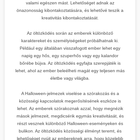
valami egészen mást. Lehetőséget adnak az
önazonosság kibontakoztatására, és lehetővé teszik a
kreativitás kibontakoztatását.
Az öltözködés során az emberek különböző
karaktereket és személyiségeket próbálhatnak ki.
Például egy általában visszafogott ember lehet egy
napig egy hős, egy szuperhős vagy egy kalandor
bőrébe bújva. Az öltözködés egyfajta szerepjáték is
lehet, ahol az ember beleélheti magát egy teljesen más
életbe vagy világba.
A Halloween-jelmezek viselése a szórakozás és a
közösségi kapcsolatok megerősítésének eszköze is
lehet. Az emberek szórakoznak azzal, hogy megnézik
mások jelmezeit, megdicsérik egymás kreativitását, és
részt vesznek különböző Halloween-eseményeken és
bulikon. Az öltözködés közösségi élményt teremt, és
lehetőséget nyújt az embereknek arra, hogy közelebb