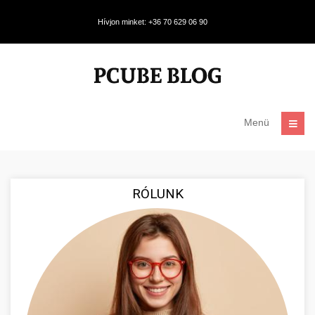
Hívjon minket: +36 70 629 06 90
Menü
RÓLUNK