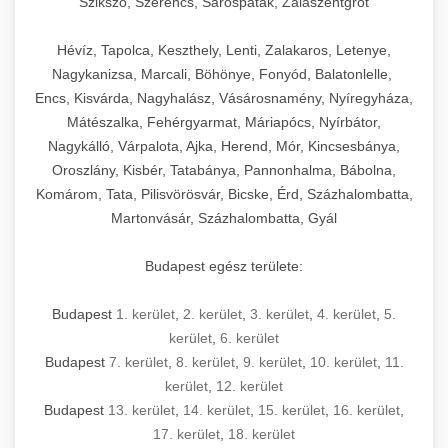
Szikszó, Szerencs, Sárospatak, Zalaszentgrót
Hévíz, Tapolca, Keszthely, Lenti, Zalakaros, Letenye,
Nagykanizsa, Marcali, Böhönye, Fonyód, Balatonlelle,
Encs, Kisvárda, Nagyhalász, Vásárosnamény, Nyíregyháza,
Mátészalka, Fehérgyarmat, Máriapócs, Nyírbátor,
Nagykálló, Várpalota, Ajka, Herend, Mór, Kincsesbánya,
Oroszlány, Kisbér, Tatabánya, Pannonhalma, Bábolna,
Komárom, Tata, Pilisvörösvár, Bicske, Érd, Százhalombatta,
Martonvásár, Százhalombatta, Gyál
Budapest egész területe:
Budapest
1. kerület
,
2. kerület
,
3. kerület
,
4. kerület
,
5.
kerület
,
6. kerület
Budapest
7. kerület
,
8. kerület
,
9. kerület
,
10. kerület
,
11.
kerület
,
12. kerület
Budapest
13. kerület
,
14. kerület
,
15. kerület
,
16. kerület
,
17. kerület
,
18. kerület