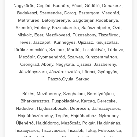
Ipari sajtreszelők és aprítógépek kereskedelmi
kereskedelmi hűtőegység
Nagykörös, Cegléd, Budaörs, Pécel, Gödöllő, Dunakeszi,
chef-iparikonyhagepek.hu
élelmiszer-előkészítéshez. Különböző reszelési
🍳 28. Nagykonyhai
Budakeszi, Szentendre, Dorog, Esztergom, Visegrád,
+
méretek különböző alkalmazásokhoz.
kereskedelmi mosogatógép
Berendezések
Mátrafüred, Bátonyterenye, Salgótarján,Rudabánya,
Szendrő, Edelény, Kazincbarcika, Sajószentpéter, Ózd,
chef-iparikonyhagepek.hu
Teljes körű nagykonyhai berendezések és
Miskolc, Eger, Mezőkövesd, Füzesabony, Tiszafüred,
professzionális vendéglátóipari kellékek.
Heves, Jászapáti, Kunhegyes, Újszász, Kisújszállás,
kereskedelmi sajtreszelő
Minden, ami szükséges éttermi és catering
Törökszentmiklós, Szolnok, Martfű, Tiszaföldvár, Túrkeve,
műveletekhez.
Mezőtúr, Gyomaendrőd, Szarvas, Kunszentmárton,
Csongrád, Abony, Nagykáta, Újszász, Jászberény,
chef-iparikonyhagepek.hu
Jászfényszaru, Jászárokszállás, Lőrinci, Gyöngyös,
Pásztó,Gyula, Sarkad
kereskedelmi konyhai megoldások
Békés, Mezőberény, Szeghalom, Berettyóújfalu,
Biharkeresztes, Püspökladány, Karcag, Derecske,
Nádudvar, Hajdúszoboszló, Debrecen, Balmazújváros,
Hajdúböszörmény, Téglás, Hajdúhadház, Nyíradony,
Újfehértó, Hajdúdorog, Mezőcsát, Polgár, Hajdúnánás,
Tiszaújváros, Tiszavasvári, Tiszalök, Tokaj, Felsőzsolca,