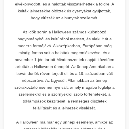
elvékonyodott, és a halottak visszatérhettek a földre. A
kelták jelmezekbe öltöztek és gyertyákat gyújtottak,
hogy elűzzék az elhunytak szellemét.
Az idők során a Halloween számos különböző
hagyományból és kultúrából merített, és alakult át a
modern formájává. A középkorban, Európában még
mindig fontos volt a halottak megemlékezése, és a
november 1-jén tartott Mindenszentek napját követően
tartották a Halloween ünnepét. Az ünnep Amerikában a
bevándorlók révén terjedt el, és a 19. században vált
népszerűvé. Az Egyesült Államokban az ünnep
szórakoztató eseménnyé vált, amely magába foglalja a
szellemekről és a szörnyekről szóló történeteket, a
töklámpások készítését, a rémséges díszletek
felállítását és a jelmezek viselését.
A Halloween ma már egy ünnepi esemény, amikor az
emberek különféle jelmezekbe öltöznek, és a