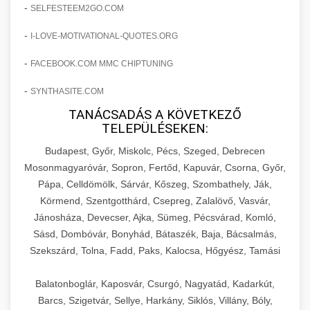
amelyek valós eredményeket hoznak.
-
SELFESTEEM2GO.COM
Teljes dokumentáció egy klinika átalakulási
-
I-LOVE-MOTIVATIONAL-QUOTES.ORG
szonyegtisztito.net
útjáról, bemutatva az utat a küzdő praxistól a
🎪 18. Szemhéjplasztika Iránti
+
virágzó vállalkozásig 150%-os növekedéssel.
marketing stratégiai tervrajz
Érdeklődés 150%-os Fokozása
-
FACEBOOK.COM MMC CHIPTUNING
-
szonyegtakaritas.org
SYNTHASITE.COM
Technikák és módszerek a páciensek
érdeklődésének és elkötelezettségének drámai
TANÁCSADÁS A KÖVETKEZŐ
klinika átalakulási történet
🎮 19. AI Google Ads és Meta
+
TELEPÜLÉSEKEN:
növeléséhez. Egy 150%-os fellendülési
Kampány Kezelés
esettanulmány gyakorlati betekintésekkel.
Budapest, Győr, Miskolc, Pécs, Szeged, Debrecen
Fejlett AI-alapú Google Ads és Meta hirdetési
Mosonmagyaróvár, Sopron, Fertőd, Kapuvár, Csorna, Győr,
weboldal-keszites.co
Pápa, Celldömölk, Sárvár, Kőszeg, Szombathely, Ják,
kampánykezelés. Optimalizálja hirdetési
+
🍞 20. Ipari Dagasztógép
Körmend, Szentgotthárd, Csepreg, Zalalövő, Vasvár,
költségvetését gépi tanulással és
elkötelezettség erősítési módszerek
Jánosháza, Devecser, Ajka, Sümeg, Pécsvárad, Komló,
automatizálással.
Professzionális ipari dagasztógépek és
Sásd, Dombóvár, Bonyhád, Bátaszék, Baja, Bácsalmás,
tésztakeverő gépek pékségek és kereskedelmi
+
🔪 21. Ipari Szeletelőgép
Szekszárd, Tolna, Fadd, Paks, Kalocsa, Hőgyész, Tamási
aikampany.hu
AI hirdetési automatizálás
konyhák számára. Masszív konstrukció
megbízható teljesítményhez.
Ipari hús- és sajtszeletelő gépek professzionális
Balatonboglár, Kaposvár, Csurgó, Nagyatád, Kadarkút,
élelmiszer-előkészítéshez. Precíziós vágás
Barcs, Szigetvár, Sellye, Harkány, Siklós, Villány, Bóly,
+
📦 22. Vákuumozó Gép