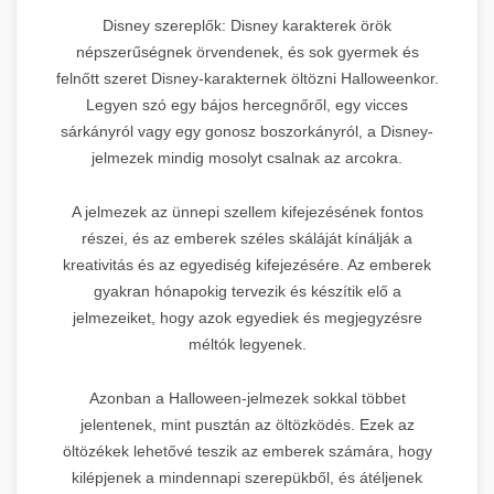
Disney szereplők: Disney karakterek örök
népszerűségnek örvendenek, és sok gyermek és
felnőtt szeret Disney-karakternek öltözni Halloweenkor.
Legyen szó egy bájos hercegnőről, egy vicces
sárkányról vagy egy gonosz boszorkányról, a Disney-
jelmezek mindig mosolyt csalnak az arcokra.
A jelmezek az ünnepi szellem kifejezésének fontos
részei, és az emberek széles skáláját kínálják a
kreativitás és az egyediség kifejezésére. Az emberek
gyakran hónapokig tervezik és készítik elő a
jelmezeiket, hogy azok egyediek és megjegyzésre
méltók legyenek.
Azonban a Halloween-jelmezek sokkal többet
jelentenek, mint pusztán az öltözködés. Ezek az
öltözékek lehetővé teszik az emberek számára, hogy
kilépjenek a mindennapi szerepükből, és átéljenek