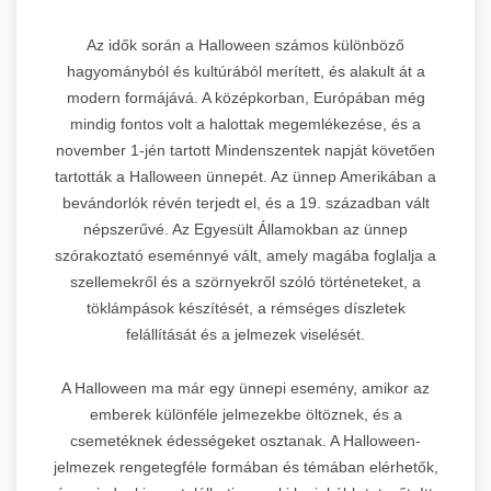
Az idők során a Halloween számos különböző
hagyományból és kultúrából merített, és alakult át a
modern formájává. A középkorban, Európában még
mindig fontos volt a halottak megemlékezése, és a
november 1-jén tartott Mindenszentek napját követően
tartották a Halloween ünnepét. Az ünnep Amerikában a
bevándorlók révén terjedt el, és a 19. században vált
népszerűvé. Az Egyesült Államokban az ünnep
szórakoztató eseménnyé vált, amely magába foglalja a
szellemekről és a szörnyekről szóló történeteket, a
töklámpások készítését, a rémséges díszletek
felállítását és a jelmezek viselését.
A Halloween ma már egy ünnepi esemény, amikor az
emberek különféle jelmezekbe öltöznek, és a
csemetéknek édességeket osztanak. A Halloween-
jelmezek rengetegféle formában és témában elérhetők,