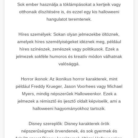
Sok ember használja a töklámpásokat a kertjeik vagy
otthonaik díszítésére is, és ezzel egy kis halloweeni
hangulatot teremtenek.
Híres személyek: Sokan olyan jelmezekbe öltöznek,
amelyek híres személyiségeket idéznek meg, például
híres színészek, zenészek vagy politikusok. Ezek a
jelmezek sokféle humoros és kreatív módon válhatnak
valósággá.
Horror ikonok: Az ikonikus horror karakterek, mint
például Freddy Krueger, Jason Voorhees vagy Michael
Myers, mindig népszerűek Halloweenkor. Ezek a
jelmezek a rémisztő és ijesztő oldalt képviselik, ami a
halloweeni hagyományokhoz tartozik.
Disney szereplők: Disney karakterek örök
népszerűségnek örvendenek, és sok gyermek és