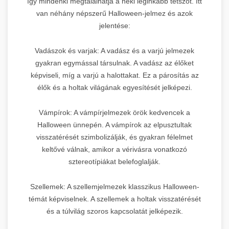
így mindenki megtalálhatja a neki leginkább tetszőt. Itt
van néhány népszerű Halloween-jelmez és azok
jelentése:
Vadászok és varjak: A vadász és a varjú jelmezek
gyakran egymással társulnak. A vadász az élőket
képviseli, míg a varjú a halottakat. Ez a párosítás az
élők és a holtak világának egyesítését jelképezi.
Vámpírok: A vámpírjelmezek örök kedvencek a
Halloween ünnepén. A vámpírok az elpusztultak
visszatérését szimbolizálják, és gyakran félelmet
keltővé válnak, amikor a vérivásra vonatkozó
sztereotípiákat belefoglalják.
Szellemek: A szellemjelmezek klasszikus Halloween-
témát képviselnek. A szellemek a holtak visszatérését
és a túlvilág szoros kapcsolatát jelképezik.