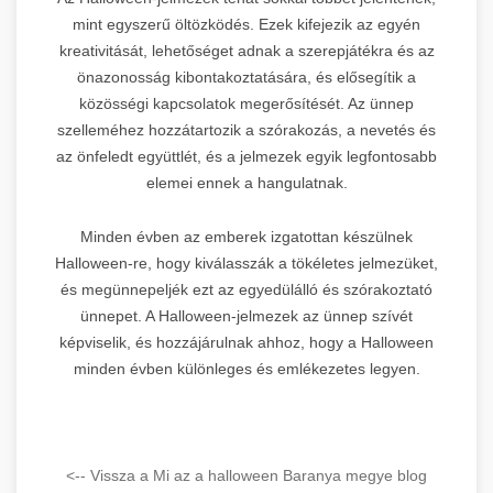
mint egyszerű öltözködés. Ezek kifejezik az egyén
kreativitását, lehetőséget adnak a szerepjátékra és az
önazonosság kibontakoztatására, és elősegítik a
közösségi kapcsolatok megerősítését. Az ünnep
szelleméhez hozzátartozik a szórakozás, a nevetés és
az önfeledt együttlét, és a jelmezek egyik legfontosabb
elemei ennek a hangulatnak.
Minden évben az emberek izgatottan készülnek
Halloween-re, hogy kiválasszák a tökéletes jelmezüket,
és megünnepeljék ezt az egyedülálló és szórakoztató
ünnepet. A Halloween-jelmezek az ünnep szívét
képviselik, és hozzájárulnak ahhoz, hogy a Halloween
minden évben különleges és emlékezetes legyen.
<-- Vissza a Mi az a halloween Baranya megye blog