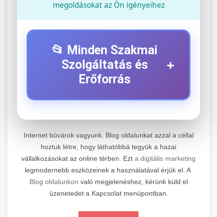
megoldásokat az Ön igényeihez
📂 Minden Szakmai
+
Szolgáltatás és
Erőforrás
⚡ 1. Legjobb Elektromos Roller
+
Szerviz
Internet búvárok vagyunk. Blog oldalunkat azzal a céllal
Professzionális elektromos roller javítási és
hoztuk létre, hogy láthatóbbá tegyük a hazai
vállalkozásokat az online térben. Ezt
a digitális marketing
karbantartási szolgáltatások. Szakértő
📊 2. Online Marketing
+
legmodernebb eszközeinek a használatával érjük el. A
technikusaink minőségi szervízt nyújtanak
Ügynökség
Blog oldalunkon
való megjelenéshez, kérünk küld el
minden jelentős márkához és modellhez.
üzenetedet a Kapcsolat menüpontban.
Átfogó online marketing szolgáltatások,
Szervizközpont Látogatása
beleértve a SEO-t, közösségi média kezelést és
+
🛴 3. Legjobb Elektromos Roller