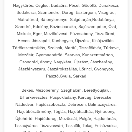
Ipari sajtreszelők és aprítógépek kereskedelmi
kereskedelmi hűtőegység
Nagykörös, Cegléd, Budaörs, Pécel, Gödöllő, Dunakeszi,
chef-iparikonyhagepek.hu
élelmiszer-előkészítéshez. Különböző reszelési
🍳 28. Nagykonyhai
Budakeszi, Szentendre, Dorog, Esztergom, Visegrád,
+
méretek különböző alkalmazásokhoz.
kereskedelmi mosogatógép
Berendezések
Mátrafüred, Bátonyterenye, Salgótarján,Rudabánya,
Szendrő, Edelény, Kazincbarcika, Sajószentpéter, Ózd,
chef-iparikonyhagepek.hu
Teljes körű nagykonyhai berendezések és
Miskolc, Eger, Mezőkövesd, Füzesabony, Tiszafüred,
professzionális vendéglátóipari kellékek.
Heves, Jászapáti, Kunhegyes, Újszász, Kisújszállás,
kereskedelmi sajtreszelő
Minden, ami szükséges éttermi és catering
Törökszentmiklós, Szolnok, Martfű, Tiszaföldvár, Túrkeve,
műveletekhez.
Mezőtúr, Gyomaendrőd, Szarvas, Kunszentmárton,
Csongrád, Abony, Nagykáta, Újszász, Jászberény,
chef-iparikonyhagepek.hu
Jászfényszaru, Jászárokszállás, Lőrinci, Gyöngyös,
Pásztó,Gyula, Sarkad
kereskedelmi konyhai megoldások
Békés, Mezőberény, Szeghalom, Berettyóújfalu,
Biharkeresztes, Püspökladány, Karcag, Derecske,
Nádudvar, Hajdúszoboszló, Debrecen, Balmazújváros,
Hajdúböszörmény, Téglás, Hajdúhadház, Nyíradony,
Újfehértó, Hajdúdorog, Mezőcsát, Polgár, Hajdúnánás,
Tiszaújváros, Tiszavasvári, Tiszalök, Tokaj, Felsőzsolca,