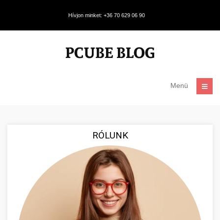
Hívjon minket: +36 70 629 06 90
Menü
RÓLUNK