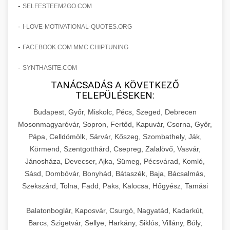
amelyek valós eredményeket hoznak.
-
SELFESTEEM2GO.COM
Teljes dokumentáció egy klinika átalakulási
-
I-LOVE-MOTIVATIONAL-QUOTES.ORG
szonyegtisztito.net
útjáról, bemutatva az utat a küzdő praxistól a
🎪 18. Szemhéjplasztika Iránti
+
virágzó vállalkozásig 150%-os növekedéssel.
marketing stratégiai tervrajz
Érdeklődés 150%-os Fokozása
-
FACEBOOK.COM MMC CHIPTUNING
-
szonyegtakaritas.org
SYNTHASITE.COM
Technikák és módszerek a páciensek
érdeklődésének és elkötelezettségének drámai
TANÁCSADÁS A KÖVETKEZŐ
klinika átalakulási történet
🎮 19. AI Google Ads és Meta
+
TELEPÜLÉSEKEN:
növeléséhez. Egy 150%-os fellendülési
Kampány Kezelés
esettanulmány gyakorlati betekintésekkel.
Budapest, Győr, Miskolc, Pécs, Szeged, Debrecen
Fejlett AI-alapú Google Ads és Meta hirdetési
Mosonmagyaróvár, Sopron, Fertőd, Kapuvár, Csorna, Győr,
weboldal-keszites.co
Pápa, Celldömölk, Sárvár, Kőszeg, Szombathely, Ják,
kampánykezelés. Optimalizálja hirdetési
+
🍞 20. Ipari Dagasztógép
Körmend, Szentgotthárd, Csepreg, Zalalövő, Vasvár,
költségvetését gépi tanulással és
elkötelezettség erősítési módszerek
Jánosháza, Devecser, Ajka, Sümeg, Pécsvárad, Komló,
automatizálással.
Professzionális ipari dagasztógépek és
Sásd, Dombóvár, Bonyhád, Bátaszék, Baja, Bácsalmás,
tésztakeverő gépek pékségek és kereskedelmi
+
🔪 21. Ipari Szeletelőgép
Szekszárd, Tolna, Fadd, Paks, Kalocsa, Hőgyész, Tamási
aikampany.hu
AI hirdetési automatizálás
konyhák számára. Masszív konstrukció
megbízható teljesítményhez.
Ipari hús- és sajtszeletelő gépek professzionális
Balatonboglár, Kaposvár, Csurgó, Nagyatád, Kadarkút,
élelmiszer-előkészítéshez. Precíziós vágás
Barcs, Szigetvár, Sellye, Harkány, Siklós, Villány, Bóly,
+
📦 22. Vákuumozó Gép