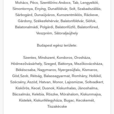
chef-iparikonyhagepek.hu
állítható vastagság beállítással.
Mohács, Pécs, Szentlőrinc Andocs, Tab, Lengyeltóti,
Simontornya, Enying, Dunaföldvár, Solt, Szabadszállás,
Kereskedelmi vákuumcsomagoló berendezések
kereskedelmi tésztakeverő
Sárbogárd, Dunaújváros, Kunszentmiklós, Ráckeve,
chef-iparikonyhagepek.hu
élelmiszerek tartósításához. Hosszabbítsa a
+
🎁 23. Vákuumfóliázó Gép
Gárdony, Székesfehérvár, Balatonföldvár, Siófok,
szavatossági időt és tartsa meg a termék
professzionális élelmiszer szeletelő
Balatonalmádi, Polgárdi, Balatonfűzfő, Balatonfüred,
frissességét.
Ipari vákuumfóliázó gépek professzionális
Veszprém, Sátoraljaújhely
élelmiszer-csomagolási műveletekhez.
+
🔥 24. Ipari Sütő és Gőzpároló
chef-iparikonyhagepek.hu
Hatékony lezárási és tartósítási megoldások.
Budapest egész területe:
Kereskedelmi légkeveréses sütők és gőzpárolók
vákuum lezáró berendezés
chef-iparikonyhagepek.hu
Szentes, Mindszent, Kondoros, Orosháza,
professzionális konyhák számára. Nagy
+
❄️ 25. Ipari Hűtőszekrény
Hódmezővásárhely, Szeged, Battonya, Mezőkovácsháza,
kapacitású sütő- és főzőberendezés precíz
kereskedelmi csomagoló gép
Békéscsaba, Nagymaros, Nyergesújfalu, Kismaros,
hőmérséklet-szabályozással.
Professzionális hűtőegységek és hűtőkamrák
Göd,Szob, Rétság, Balassagyarmat, Romhány, Hollókő,
kereskedelmi konyhák számára.
+
💧 26. Ipari Mosogatógép
Szécsény, Aszód, Hatvan, Monor, Lajosmizse, Soltvadkert,
chef-iparikonyhagepek.hu
Energiahatékony hűtési megoldások nagy
Kiskőrös, Kecel, Dusnok, Kiskunhalas, Jánoshalma,
kapacitással.
Kereskedelmi mosogatóberendezések nagy
kereskedelmi sütősütő
Bácsalmás, Kelebia, Röszke, Mórahalom, Kiskunmajsa,
forgalmú éttermi műveletekhez. Gyors tisztítási
Kistelek, Kiskunfélegyháza, Bugac, Kecskemét,
+
🧀 27. Ipari Sajtreszelő Gép
chef-iparikonyhagepek.hu
ciklusok fertőtlenítési képességekkel.
Tiszakécske