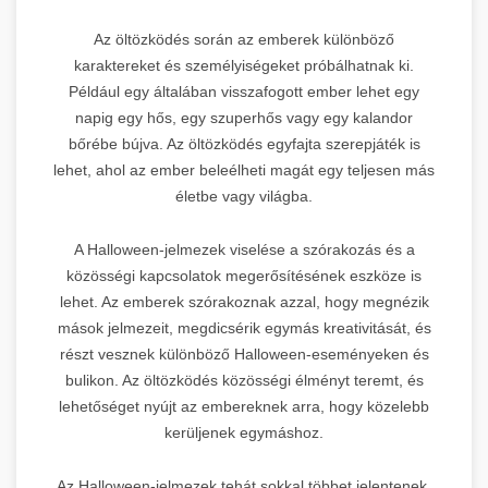
Az öltözködés során az emberek különböző
karaktereket és személyiségeket próbálhatnak ki.
Például egy általában visszafogott ember lehet egy
napig egy hős, egy szuperhős vagy egy kalandor
bőrébe bújva. Az öltözködés egyfajta szerepjáték is
lehet, ahol az ember beleélheti magát egy teljesen más
életbe vagy világba.
A Halloween-jelmezek viselése a szórakozás és a
közösségi kapcsolatok megerősítésének eszköze is
lehet. Az emberek szórakoznak azzal, hogy megnézik
mások jelmezeit, megdicsérik egymás kreativitását, és
részt vesznek különböző Halloween-eseményeken és
bulikon. Az öltözködés közösségi élményt teremt, és
lehetőséget nyújt az embereknek arra, hogy közelebb
kerüljenek egymáshoz.
Az Halloween-jelmezek tehát sokkal többet jelentenek,