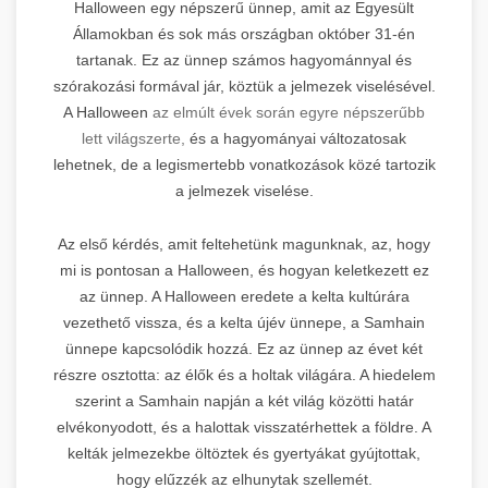
Halloween egy népszerű ünnep, amit az Egyesült
Államokban és sok más országban október 31-én
tartanak. Ez az ünnep számos hagyománnyal és
szórakozási formával jár, köztük a jelmezek viselésével.
A Halloween
az elmúlt évek során egyre népszerűbb
lett világszerte,
és a hagyományai változatosak
lehetnek, de a legismertebb vonatkozások közé tartozik
a jelmezek viselése.
Az első kérdés, amit feltehetünk magunknak, az, hogy
mi is pontosan a Halloween, és hogyan keletkezett ez
az ünnep. A Halloween eredete a kelta kultúrára
vezethető vissza, és a kelta újév ünnepe, a Samhain
ünnepe kapcsolódik hozzá. Ez az ünnep az évet két
részre osztotta: az élők és a holtak világára. A hiedelem
szerint a Samhain napján a két világ közötti határ
elvékonyodott, és a halottak visszatérhettek a földre. A
kelták jelmezekbe öltöztek és gyertyákat gyújtottak,
hogy elűzzék az elhunytak szellemét.