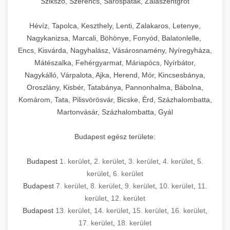
Szikszó, Szerencs, Sárospatak, Zalaszentgrót
Hévíz, Tapolca, Keszthely, Lenti, Zalakaros, Letenye,
Nagykanizsa, Marcali, Böhönye, Fonyód, Balatonlelle,
Encs, Kisvárda, Nagyhalász, Vásárosnamény, Nyíregyháza,
Mátészalka, Fehérgyarmat, Máriapócs, Nyírbátor,
Nagykálló, Várpalota, Ajka, Herend, Mór, Kincsesbánya,
Oroszlány, Kisbér, Tatabánya, Pannonhalma, Bábolna,
Komárom, Tata, Pilisvörösvár, Bicske, Érd, Százhalombatta,
Martonvásár, Százhalombatta, Gyál
Budapest egész területe:
Budapest
1. kerület
,
2. kerület
,
3. kerület
,
4. kerület
,
5.
kerület
,
6. kerület
Budapest
7. kerület
,
8. kerület
,
9. kerület
,
10. kerület
,
11.
kerület
,
12. kerület
Budapest
13. kerület
,
14. kerület
,
15. kerület
,
16. kerület
,
17. kerület
,
18. kerület