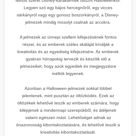
felnőtt szeret Disney-karakternek öltözni Halloweenkor.
Legyen szó egy bájos hercegnőről, egy vicces
sárkányról vagy egy gonosz boszorkányról, a Disney-
jelmezek mindig mosolyt csalnak az arcokra.
A jelmezek az ünnepi szellem kifejezésének fontos
részei, és az emberek széles skáláját kínálják a
kreativitás és az egyediség kifejezésére. Az emberek
gyakran hónapokig tervezik és készítik elő a
jelmezeiket, hogy azok egyediek és megjegyzésre
méltók legyenek.
Azonban a Halloween-jelmezek sokkal többet
jelentenek, mint pusztán az öltözködés. Ezek az
öltözékek lehetővé teszik az emberek számára, hogy
kilépjenek a mindennapi szerepükből, és átéljenek
valami egészen mást. Lehetőséget adnak az
önazonosság kibontakoztatására, és lehetővé teszik a
kreativitás kibontakoztatását.