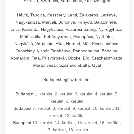
Szikszó, Szerencs, Sárospatak, Zalaszentgrót
Hévíz, Tapolca, Keszthely, Lenti, Zalakaros, Letenye,
Nagykanizsa, Marcali, Böhönye, Fonyód, Balatonlelle,
Encs, Kisvárda, Nagyhalász, Vásárosnamény, Nyíregyháza,
Mátészalka, Fehérgyarmat, Máriapócs, Nyírbátor,
Nagykálló, Várpalota, Ajka, Herend, Mór, Kincsesbánya,
Oroszlány, Kisbér, Tatabánya, Pannonhalma, Bábolna,
Komárom, Tata, Pilisvörösvár, Bicske, Érd, Százhalombatta,
Martonvásár, Százhalombatta, Gyál
Budapest egész területe:
Budapest
1. kerület
,
2. kerület
,
3. kerület
,
4. kerület
,
5.
kerület
,
6. kerület
Budapest
7. kerület
,
8. kerület
,
9. kerület
,
10. kerület
,
11.
kerület
,
12. kerület
Budapest
13. kerület
,
14. kerület
,
15. kerület
,
16. kerület
,
17. kerület
,
18. kerület