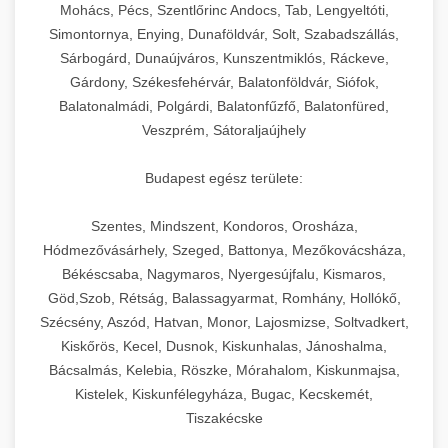
chef-iparikonyhagepek.hu
állítható vastagság beállítással.
Mohács, Pécs, Szentlőrinc Andocs, Tab, Lengyeltóti,
Simontornya, Enying, Dunaföldvár, Solt, Szabadszállás,
Kereskedelmi vákuumcsomagoló berendezések
kereskedelmi tésztakeverő
Sárbogárd, Dunaújváros, Kunszentmiklós, Ráckeve,
chef-iparikonyhagepek.hu
élelmiszerek tartósításához. Hosszabbítsa a
+
🎁 23. Vákuumfóliázó Gép
Gárdony, Székesfehérvár, Balatonföldvár, Siófok,
szavatossági időt és tartsa meg a termék
professzionális élelmiszer szeletelő
Balatonalmádi, Polgárdi, Balatonfűzfő, Balatonfüred,
frissességét.
Ipari vákuumfóliázó gépek professzionális
Veszprém, Sátoraljaújhely
élelmiszer-csomagolási műveletekhez.
+
🔥 24. Ipari Sütő és Gőzpároló
chef-iparikonyhagepek.hu
Hatékony lezárási és tartósítási megoldások.
Budapest egész területe:
Kereskedelmi légkeveréses sütők és gőzpárolók
vákuum lezáró berendezés
chef-iparikonyhagepek.hu
Szentes, Mindszent, Kondoros, Orosháza,
professzionális konyhák számára. Nagy
+
❄️ 25. Ipari Hűtőszekrény
Hódmezővásárhely, Szeged, Battonya, Mezőkovácsháza,
kapacitású sütő- és főzőberendezés precíz
kereskedelmi csomagoló gép
Békéscsaba, Nagymaros, Nyergesújfalu, Kismaros,
hőmérséklet-szabályozással.
Professzionális hűtőegységek és hűtőkamrák
Göd,Szob, Rétság, Balassagyarmat, Romhány, Hollókő,
kereskedelmi konyhák számára.
+
💧 26. Ipari Mosogatógép
Szécsény, Aszód, Hatvan, Monor, Lajosmizse, Soltvadkert,
chef-iparikonyhagepek.hu
Energiahatékony hűtési megoldások nagy
Kiskőrös, Kecel, Dusnok, Kiskunhalas, Jánoshalma,
kapacitással.
Kereskedelmi mosogatóberendezések nagy
kereskedelmi sütősütő
Bácsalmás, Kelebia, Röszke, Mórahalom, Kiskunmajsa,
forgalmú éttermi műveletekhez. Gyors tisztítási
Kistelek, Kiskunfélegyháza, Bugac, Kecskemét,
+
🧀 27. Ipari Sajtreszelő Gép
chef-iparikonyhagepek.hu
ciklusok fertőtlenítési képességekkel.
Tiszakécske