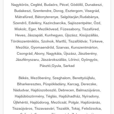
Ipari sajtreszelők és aprítógépek kereskedelmi
kereskedelmi hűtőegység
Nagykörös, Cegléd, Budaörs, Pécel, Gödöllő, Dunakeszi,
chef-iparikonyhagepek.hu
élelmiszer-előkészítéshez. Különböző reszelési
🍳 28. Nagykonyhai
Budakeszi, Szentendre, Dorog, Esztergom, Visegrád,
+
méretek különböző alkalmazásokhoz.
kereskedelmi mosogatógép
Berendezések
Mátrafüred, Bátonyterenye, Salgótarján,Rudabánya,
Szendrő, Edelény, Kazincbarcika, Sajószentpéter, Ózd,
chef-iparikonyhagepek.hu
Teljes körű nagykonyhai berendezések és
Miskolc, Eger, Mezőkövesd, Füzesabony, Tiszafüred,
professzionális vendéglátóipari kellékek.
Heves, Jászapáti, Kunhegyes, Újszász, Kisújszállás,
kereskedelmi sajtreszelő
Minden, ami szükséges éttermi és catering
Törökszentmiklós, Szolnok, Martfű, Tiszaföldvár, Túrkeve,
műveletekhez.
Mezőtúr, Gyomaendrőd, Szarvas, Kunszentmárton,
Csongrád, Abony, Nagykáta, Újszász, Jászberény,
chef-iparikonyhagepek.hu
Jászfényszaru, Jászárokszállás, Lőrinci, Gyöngyös,
Pásztó,Gyula, Sarkad
kereskedelmi konyhai megoldások
Békés, Mezőberény, Szeghalom, Berettyóújfalu,
Biharkeresztes, Püspökladány, Karcag, Derecske,
Nádudvar, Hajdúszoboszló, Debrecen, Balmazújváros,
Hajdúböszörmény, Téglás, Hajdúhadház, Nyíradony,
Újfehértó, Hajdúdorog, Mezőcsát, Polgár, Hajdúnánás,
Tiszaújváros, Tiszavasvári, Tiszalök, Tokaj, Felsőzsolca,