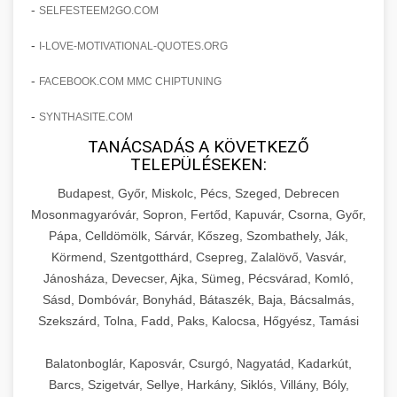
amelyek valós eredményeket hoznak.
-
SELFESTEEM2GO.COM
Teljes dokumentáció egy klinika átalakulási
-
I-LOVE-MOTIVATIONAL-QUOTES.ORG
szonyegtisztito.net
útjáról, bemutatva az utat a küzdő praxistól a
🎪 18. Szemhéjplasztika Iránti
+
virágzó vállalkozásig 150%-os növekedéssel.
marketing stratégiai tervrajz
Érdeklődés 150%-os Fokozása
-
FACEBOOK.COM MMC CHIPTUNING
-
szonyegtakaritas.org
SYNTHASITE.COM
Technikák és módszerek a páciensek
érdeklődésének és elkötelezettségének drámai
TANÁCSADÁS A KÖVETKEZŐ
klinika átalakulási történet
🎮 19. AI Google Ads és Meta
+
TELEPÜLÉSEKEN:
növeléséhez. Egy 150%-os fellendülési
Kampány Kezelés
esettanulmány gyakorlati betekintésekkel.
Budapest, Győr, Miskolc, Pécs, Szeged, Debrecen
Fejlett AI-alapú Google Ads és Meta hirdetési
Mosonmagyaróvár, Sopron, Fertőd, Kapuvár, Csorna, Győr,
weboldal-keszites.co
Pápa, Celldömölk, Sárvár, Kőszeg, Szombathely, Ják,
kampánykezelés. Optimalizálja hirdetési
+
🍞 20. Ipari Dagasztógép
Körmend, Szentgotthárd, Csepreg, Zalalövő, Vasvár,
költségvetését gépi tanulással és
elkötelezettség erősítési módszerek
Jánosháza, Devecser, Ajka, Sümeg, Pécsvárad, Komló,
automatizálással.
Professzionális ipari dagasztógépek és
Sásd, Dombóvár, Bonyhád, Bátaszék, Baja, Bácsalmás,
tésztakeverő gépek pékségek és kereskedelmi
+
🔪 21. Ipari Szeletelőgép
Szekszárd, Tolna, Fadd, Paks, Kalocsa, Hőgyész, Tamási
aikampany.hu
AI hirdetési automatizálás
konyhák számára. Masszív konstrukció
megbízható teljesítményhez.
Ipari hús- és sajtszeletelő gépek professzionális
Balatonboglár, Kaposvár, Csurgó, Nagyatád, Kadarkút,
élelmiszer-előkészítéshez. Precíziós vágás
Barcs, Szigetvár, Sellye, Harkány, Siklós, Villány, Bóly,
+
📦 22. Vákuumozó Gép