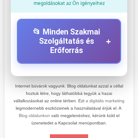
megoldásokat az Ön igényeihez
📂 Minden Szakmai
+
Szolgáltatás és
Erőforrás
⚡ 1. Legjobb Elektromos Roller
+
Szerviz
Internet búvárok vagyunk. Blog oldalunkat azzal a céllal
Professzionális elektromos roller javítási és
hoztuk létre, hogy láthatóbbá tegyük a hazai
vállalkozásokat az online térben. Ezt
a digitális marketing
karbantartási szolgáltatások. Szakértő
📊 2. Online Marketing
+
legmodernebb eszközeinek a használatával érjük el. A
technikusaink minőségi szervízt nyújtanak
Ügynökség
Blog oldalunkon
való megjelenéshez, kérünk küld el
minden jelentős márkához és modellhez.
üzenetedet a Kapcsolat menüpontban.
Átfogó online marketing szolgáltatások,
Szervizközpont Látogatása
beleértve a SEO-t, közösségi média kezelést és
+
🛴 3. Legjobb Elektromos Roller