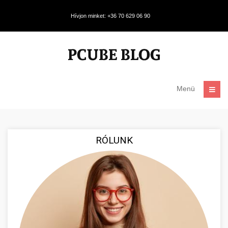
Hívjon minket: +36 70 629 06 90
Menü
RÓLUNK