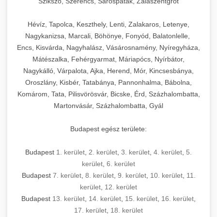
Szikszó, Szerencs, Sárospatak, Zalaszentgrót
Hévíz, Tapolca, Keszthely, Lenti, Zalakaros, Letenye,
Nagykanizsa, Marcali, Böhönye, Fonyód, Balatonlelle,
Encs, Kisvárda, Nagyhalász, Vásárosnamény, Nyíregyháza,
Mátészalka, Fehérgyarmat, Máriapócs, Nyírbátor,
Nagykálló, Várpalota, Ajka, Herend, Mór, Kincsesbánya,
Oroszlány, Kisbér, Tatabánya, Pannonhalma, Bábolna,
Komárom, Tata, Pilisvörösvár, Bicske, Érd, Százhalombatta,
Martonvásár, Százhalombatta, Gyál
Budapest egész területe:
Budapest
1. kerület
,
2. kerület
,
3. kerület
,
4. kerület
,
5.
kerület
,
6. kerület
Budapest
7. kerület
,
8. kerület
,
9. kerület
,
10. kerület
,
11.
kerület
,
12. kerület
Budapest
13. kerület
,
14. kerület
,
15. kerület
,
16. kerület
,
17. kerület
,
18. kerület