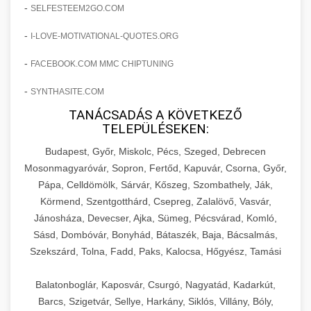
amelyek valós eredményeket hoznak.
-
SELFESTEEM2GO.COM
Teljes dokumentáció egy klinika átalakulási
-
I-LOVE-MOTIVATIONAL-QUOTES.ORG
szonyegtisztito.net
útjáról, bemutatva az utat a küzdő praxistól a
🎪 18. Szemhéjplasztika Iránti
+
virágzó vállalkozásig 150%-os növekedéssel.
marketing stratégiai tervrajz
Érdeklődés 150%-os Fokozása
-
FACEBOOK.COM MMC CHIPTUNING
-
szonyegtakaritas.org
SYNTHASITE.COM
Technikák és módszerek a páciensek
érdeklődésének és elkötelezettségének drámai
TANÁCSADÁS A KÖVETKEZŐ
klinika átalakulási történet
🎮 19. AI Google Ads és Meta
+
TELEPÜLÉSEKEN:
növeléséhez. Egy 150%-os fellendülési
Kampány Kezelés
esettanulmány gyakorlati betekintésekkel.
Budapest, Győr, Miskolc, Pécs, Szeged, Debrecen
Fejlett AI-alapú Google Ads és Meta hirdetési
Mosonmagyaróvár, Sopron, Fertőd, Kapuvár, Csorna, Győr,
weboldal-keszites.co
Pápa, Celldömölk, Sárvár, Kőszeg, Szombathely, Ják,
kampánykezelés. Optimalizálja hirdetési
+
🍞 20. Ipari Dagasztógép
Körmend, Szentgotthárd, Csepreg, Zalalövő, Vasvár,
költségvetését gépi tanulással és
elkötelezettség erősítési módszerek
Jánosháza, Devecser, Ajka, Sümeg, Pécsvárad, Komló,
automatizálással.
Professzionális ipari dagasztógépek és
Sásd, Dombóvár, Bonyhád, Bátaszék, Baja, Bácsalmás,
tésztakeverő gépek pékségek és kereskedelmi
+
🔪 21. Ipari Szeletelőgép
Szekszárd, Tolna, Fadd, Paks, Kalocsa, Hőgyész, Tamási
aikampany.hu
AI hirdetési automatizálás
konyhák számára. Masszív konstrukció
megbízható teljesítményhez.
Ipari hús- és sajtszeletelő gépek professzionális
Balatonboglár, Kaposvár, Csurgó, Nagyatád, Kadarkút,
élelmiszer-előkészítéshez. Precíziós vágás
Barcs, Szigetvár, Sellye, Harkány, Siklós, Villány, Bóly,
+
📦 22. Vákuumozó Gép