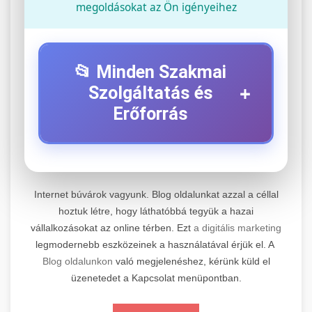
megoldásokat az Ön igényeihez
📂 Minden Szakmai
+
Szolgáltatás és
Erőforrás
⚡ 1. Legjobb Elektromos Roller
+
Szerviz
Internet búvárok vagyunk. Blog oldalunkat azzal a céllal
Professzionális elektromos roller javítási és
hoztuk létre, hogy láthatóbbá tegyük a hazai
vállalkozásokat az online térben. Ezt
a digitális marketing
karbantartási szolgáltatások. Szakértő
📊 2. Online Marketing
+
legmodernebb eszközeinek a használatával érjük el. A
technikusaink minőségi szervízt nyújtanak
Ügynökség
Blog oldalunkon
való megjelenéshez, kérünk küld el
minden jelentős márkához és modellhez.
üzenetedet a Kapcsolat menüpontban.
Átfogó online marketing szolgáltatások,
Szervizközpont Látogatása
beleértve a SEO-t, közösségi média kezelést és
+
🛴 3. Legjobb Elektromos Roller