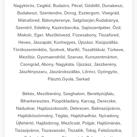
Ipari sajtreszelők és aprítógépek kereskedelmi
kereskedelmi hűtőegység
Nagykörös, Cegléd, Budaörs, Pécel, Gödöllő, Dunakeszi,
chef-iparikonyhagepek.hu
élelmiszer-előkészítéshez. Különböző reszelési
🍳 28. Nagykonyhai
Budakeszi, Szentendre, Dorog, Esztergom, Visegrád,
+
méretek különböző alkalmazásokhoz.
kereskedelmi mosogatógép
Berendezések
Mátrafüred, Bátonyterenye, Salgótarján,Rudabánya,
Szendrő, Edelény, Kazincbarcika, Sajószentpéter, Ózd,
chef-iparikonyhagepek.hu
Teljes körű nagykonyhai berendezések és
Miskolc, Eger, Mezőkövesd, Füzesabony, Tiszafüred,
professzionális vendéglátóipari kellékek.
Heves, Jászapáti, Kunhegyes, Újszász, Kisújszállás,
kereskedelmi sajtreszelő
Minden, ami szükséges éttermi és catering
Törökszentmiklós, Szolnok, Martfű, Tiszaföldvár, Túrkeve,
műveletekhez.
Mezőtúr, Gyomaendrőd, Szarvas, Kunszentmárton,
Csongrád, Abony, Nagykáta, Újszász, Jászberény,
chef-iparikonyhagepek.hu
Jászfényszaru, Jászárokszállás, Lőrinci, Gyöngyös,
Pásztó,Gyula, Sarkad
kereskedelmi konyhai megoldások
Békés, Mezőberény, Szeghalom, Berettyóújfalu,
Biharkeresztes, Püspökladány, Karcag, Derecske,
Nádudvar, Hajdúszoboszló, Debrecen, Balmazújváros,
Hajdúböszörmény, Téglás, Hajdúhadház, Nyíradony,
Újfehértó, Hajdúdorog, Mezőcsát, Polgár, Hajdúnánás,
Tiszaújváros, Tiszavasvári, Tiszalök, Tokaj, Felsőzsolca,