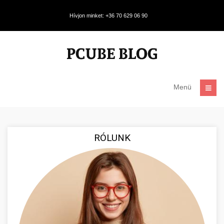
Hívjon minket: +36 70 629 06 90
Menü
RÓLUNK