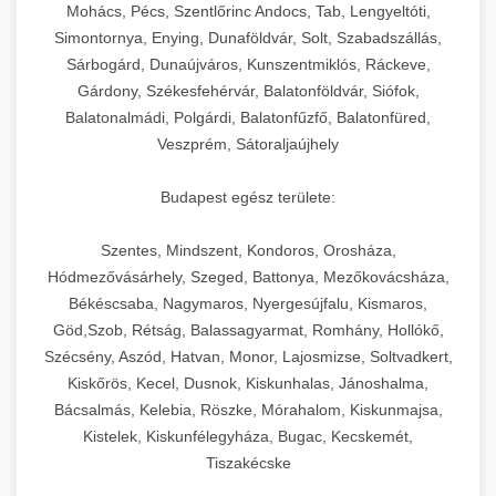
chef-iparikonyhagepek.hu
állítható vastagság beállítással.
Mohács, Pécs, Szentlőrinc Andocs, Tab, Lengyeltóti,
Simontornya, Enying, Dunaföldvár, Solt, Szabadszállás,
Kereskedelmi vákuumcsomagoló berendezések
kereskedelmi tésztakeverő
Sárbogárd, Dunaújváros, Kunszentmiklós, Ráckeve,
chef-iparikonyhagepek.hu
élelmiszerek tartósításához. Hosszabbítsa a
+
🎁 23. Vákuumfóliázó Gép
Gárdony, Székesfehérvár, Balatonföldvár, Siófok,
szavatossági időt és tartsa meg a termék
professzionális élelmiszer szeletelő
Balatonalmádi, Polgárdi, Balatonfűzfő, Balatonfüred,
frissességét.
Ipari vákuumfóliázó gépek professzionális
Veszprém, Sátoraljaújhely
élelmiszer-csomagolási műveletekhez.
+
🔥 24. Ipari Sütő és Gőzpároló
chef-iparikonyhagepek.hu
Hatékony lezárási és tartósítási megoldások.
Budapest egész területe:
Kereskedelmi légkeveréses sütők és gőzpárolók
vákuum lezáró berendezés
chef-iparikonyhagepek.hu
Szentes, Mindszent, Kondoros, Orosháza,
professzionális konyhák számára. Nagy
+
❄️ 25. Ipari Hűtőszekrény
Hódmezővásárhely, Szeged, Battonya, Mezőkovácsháza,
kapacitású sütő- és főzőberendezés precíz
kereskedelmi csomagoló gép
Békéscsaba, Nagymaros, Nyergesújfalu, Kismaros,
hőmérséklet-szabályozással.
Professzionális hűtőegységek és hűtőkamrák
Göd,Szob, Rétság, Balassagyarmat, Romhány, Hollókő,
kereskedelmi konyhák számára.
+
💧 26. Ipari Mosogatógép
Szécsény, Aszód, Hatvan, Monor, Lajosmizse, Soltvadkert,
chef-iparikonyhagepek.hu
Energiahatékony hűtési megoldások nagy
Kiskőrös, Kecel, Dusnok, Kiskunhalas, Jánoshalma,
kapacitással.
Kereskedelmi mosogatóberendezések nagy
kereskedelmi sütősütő
Bácsalmás, Kelebia, Röszke, Mórahalom, Kiskunmajsa,
forgalmú éttermi műveletekhez. Gyors tisztítási
Kistelek, Kiskunfélegyháza, Bugac, Kecskemét,
+
🧀 27. Ipari Sajtreszelő Gép
chef-iparikonyhagepek.hu
ciklusok fertőtlenítési képességekkel.
Tiszakécske