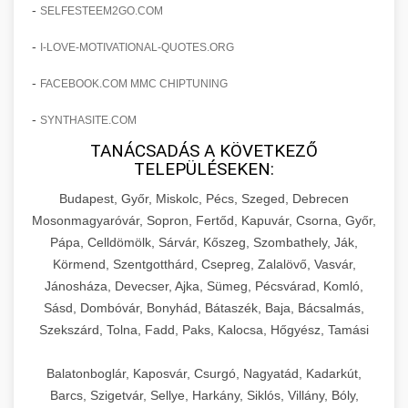
amelyek valós eredményeket hoznak.
-
SELFESTEEM2GO.COM
Teljes dokumentáció egy klinika átalakulási
-
I-LOVE-MOTIVATIONAL-QUOTES.ORG
szonyegtisztito.net
útjáról, bemutatva az utat a küzdő praxistól a
🎪 18. Szemhéjplasztika Iránti
+
virágzó vállalkozásig 150%-os növekedéssel.
marketing stratégiai tervrajz
Érdeklődés 150%-os Fokozása
-
FACEBOOK.COM MMC CHIPTUNING
-
szonyegtakaritas.org
SYNTHASITE.COM
Technikák és módszerek a páciensek
érdeklődésének és elkötelezettségének drámai
TANÁCSADÁS A KÖVETKEZŐ
klinika átalakulási történet
🎮 19. AI Google Ads és Meta
+
TELEPÜLÉSEKEN:
növeléséhez. Egy 150%-os fellendülési
Kampány Kezelés
esettanulmány gyakorlati betekintésekkel.
Budapest, Győr, Miskolc, Pécs, Szeged, Debrecen
Fejlett AI-alapú Google Ads és Meta hirdetési
Mosonmagyaróvár, Sopron, Fertőd, Kapuvár, Csorna, Győr,
weboldal-keszites.co
Pápa, Celldömölk, Sárvár, Kőszeg, Szombathely, Ják,
kampánykezelés. Optimalizálja hirdetési
+
🍞 20. Ipari Dagasztógép
Körmend, Szentgotthárd, Csepreg, Zalalövő, Vasvár,
költségvetését gépi tanulással és
elkötelezettség erősítési módszerek
Jánosháza, Devecser, Ajka, Sümeg, Pécsvárad, Komló,
automatizálással.
Professzionális ipari dagasztógépek és
Sásd, Dombóvár, Bonyhád, Bátaszék, Baja, Bácsalmás,
tésztakeverő gépek pékségek és kereskedelmi
+
🔪 21. Ipari Szeletelőgép
Szekszárd, Tolna, Fadd, Paks, Kalocsa, Hőgyész, Tamási
aikampany.hu
AI hirdetési automatizálás
konyhák számára. Masszív konstrukció
megbízható teljesítményhez.
Ipari hús- és sajtszeletelő gépek professzionális
Balatonboglár, Kaposvár, Csurgó, Nagyatád, Kadarkút,
élelmiszer-előkészítéshez. Precíziós vágás
Barcs, Szigetvár, Sellye, Harkány, Siklós, Villány, Bóly,
+
📦 22. Vákuumozó Gép