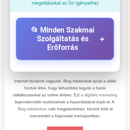
megoldásokat az Ön igényeihez
📂 Minden Szakmai
+
Szolgáltatás és
Erőforrás
⚡ 1. Legjobb Elektromos Roller
+
Szerviz
Internet búvárok vagyunk. Blog oldalunkat azzal a céllal
Professzionális elektromos roller javítási és
hoztuk létre, hogy láthatóbbá tegyük a hazai
vállalkozásokat az online térben. Ezt
a digitális marketing
karbantartási szolgáltatások. Szakértő
📊 2. Online Marketing
+
legmodernebb eszközeinek a használatával érjük el. A
technikusaink minőségi szervízt nyújtanak
Ügynökség
Blog oldalunkon
való megjelenéshez, kérünk küld el
minden jelentős márkához és modellhez.
üzenetedet a Kapcsolat menüpontban.
Átfogó online marketing szolgáltatások,
Szervizközpont Látogatása
beleértve a SEO-t, közösségi média kezelést és
+
🛴 3. Legjobb Elektromos Roller