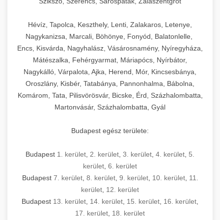
Szikszó, Szerencs, Sárospatak, Zalaszentgrót
Hévíz, Tapolca, Keszthely, Lenti, Zalakaros, Letenye,
Nagykanizsa, Marcali, Böhönye, Fonyód, Balatonlelle,
Encs, Kisvárda, Nagyhalász, Vásárosnamény, Nyíregyháza,
Mátészalka, Fehérgyarmat, Máriapócs, Nyírbátor,
Nagykálló, Várpalota, Ajka, Herend, Mór, Kincsesbánya,
Oroszlány, Kisbér, Tatabánya, Pannonhalma, Bábolna,
Komárom, Tata, Pilisvörösvár, Bicske, Érd, Százhalombatta,
Martonvásár, Százhalombatta, Gyál
Budapest egész területe:
Budapest
1. kerület
,
2. kerület
,
3. kerület
,
4. kerület
,
5.
kerület
,
6. kerület
Budapest
7. kerület
,
8. kerület
,
9. kerület
,
10. kerület
,
11.
kerület
,
12. kerület
Budapest
13. kerület
,
14. kerület
,
15. kerület
,
16. kerület
,
17. kerület
,
18. kerület