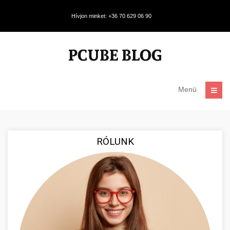
Hívjon minket: +36 70 629 06 90
Menü
RÓLUNK