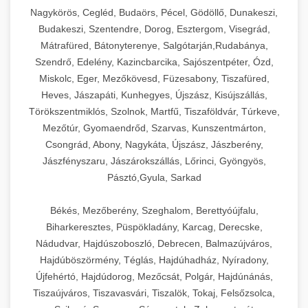
Ipari sajtreszelők és aprítógépek kereskedelmi
kereskedelmi hűtőegység
Nagykörös, Cegléd, Budaörs, Pécel, Gödöllő, Dunakeszi,
chef-iparikonyhagepek.hu
élelmiszer-előkészítéshez. Különböző reszelési
🍳 28. Nagykonyhai
Budakeszi, Szentendre, Dorog, Esztergom, Visegrád,
+
méretek különböző alkalmazásokhoz.
kereskedelmi mosogatógép
Berendezések
Mátrafüred, Bátonyterenye, Salgótarján,Rudabánya,
Szendrő, Edelény, Kazincbarcika, Sajószentpéter, Ózd,
chef-iparikonyhagepek.hu
Teljes körű nagykonyhai berendezések és
Miskolc, Eger, Mezőkövesd, Füzesabony, Tiszafüred,
professzionális vendéglátóipari kellékek.
Heves, Jászapáti, Kunhegyes, Újszász, Kisújszállás,
kereskedelmi sajtreszelő
Minden, ami szükséges éttermi és catering
Törökszentmiklós, Szolnok, Martfű, Tiszaföldvár, Túrkeve,
műveletekhez.
Mezőtúr, Gyomaendrőd, Szarvas, Kunszentmárton,
Csongrád, Abony, Nagykáta, Újszász, Jászberény,
chef-iparikonyhagepek.hu
Jászfényszaru, Jászárokszállás, Lőrinci, Gyöngyös,
Pásztó,Gyula, Sarkad
kereskedelmi konyhai megoldások
Békés, Mezőberény, Szeghalom, Berettyóújfalu,
Biharkeresztes, Püspökladány, Karcag, Derecske,
Nádudvar, Hajdúszoboszló, Debrecen, Balmazújváros,
Hajdúböszörmény, Téglás, Hajdúhadház, Nyíradony,
Újfehértó, Hajdúdorog, Mezőcsát, Polgár, Hajdúnánás,
Tiszaújváros, Tiszavasvári, Tiszalök, Tokaj, Felsőzsolca,