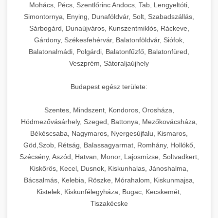
chef-iparikonyhagepek.hu
állítható vastagság beállítással.
Mohács, Pécs, Szentlőrinc Andocs, Tab, Lengyeltóti,
Simontornya, Enying, Dunaföldvár, Solt, Szabadszállás,
Kereskedelmi vákuumcsomagoló berendezések
kereskedelmi tésztakeverő
Sárbogárd, Dunaújváros, Kunszentmiklós, Ráckeve,
chef-iparikonyhagepek.hu
élelmiszerek tartósításához. Hosszabbítsa a
+
🎁 23. Vákuumfóliázó Gép
Gárdony, Székesfehérvár, Balatonföldvár, Siófok,
szavatossági időt és tartsa meg a termék
professzionális élelmiszer szeletelő
Balatonalmádi, Polgárdi, Balatonfűzfő, Balatonfüred,
frissességét.
Ipari vákuumfóliázó gépek professzionális
Veszprém, Sátoraljaújhely
élelmiszer-csomagolási műveletekhez.
+
🔥 24. Ipari Sütő és Gőzpároló
chef-iparikonyhagepek.hu
Hatékony lezárási és tartósítási megoldások.
Budapest egész területe:
Kereskedelmi légkeveréses sütők és gőzpárolók
vákuum lezáró berendezés
chef-iparikonyhagepek.hu
Szentes, Mindszent, Kondoros, Orosháza,
professzionális konyhák számára. Nagy
+
❄️ 25. Ipari Hűtőszekrény
Hódmezővásárhely, Szeged, Battonya, Mezőkovácsháza,
kapacitású sütő- és főzőberendezés precíz
kereskedelmi csomagoló gép
Békéscsaba, Nagymaros, Nyergesújfalu, Kismaros,
hőmérséklet-szabályozással.
Professzionális hűtőegységek és hűtőkamrák
Göd,Szob, Rétság, Balassagyarmat, Romhány, Hollókő,
kereskedelmi konyhák számára.
+
💧 26. Ipari Mosogatógép
Szécsény, Aszód, Hatvan, Monor, Lajosmizse, Soltvadkert,
chef-iparikonyhagepek.hu
Energiahatékony hűtési megoldások nagy
Kiskőrös, Kecel, Dusnok, Kiskunhalas, Jánoshalma,
kapacitással.
Kereskedelmi mosogatóberendezések nagy
kereskedelmi sütősütő
Bácsalmás, Kelebia, Röszke, Mórahalom, Kiskunmajsa,
forgalmú éttermi műveletekhez. Gyors tisztítási
Kistelek, Kiskunfélegyháza, Bugac, Kecskemét,
+
🧀 27. Ipari Sajtreszelő Gép
chef-iparikonyhagepek.hu
ciklusok fertőtlenítési képességekkel.
Tiszakécske