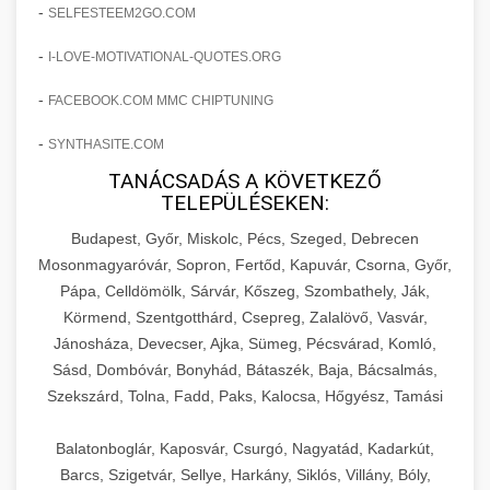
amelyek valós eredményeket hoznak.
-
SELFESTEEM2GO.COM
Teljes dokumentáció egy klinika átalakulási
-
I-LOVE-MOTIVATIONAL-QUOTES.ORG
szonyegtisztito.net
útjáról, bemutatva az utat a küzdő praxistól a
🎪 18. Szemhéjplasztika Iránti
+
virágzó vállalkozásig 150%-os növekedéssel.
marketing stratégiai tervrajz
Érdeklődés 150%-os Fokozása
-
FACEBOOK.COM MMC CHIPTUNING
-
szonyegtakaritas.org
SYNTHASITE.COM
Technikák és módszerek a páciensek
érdeklődésének és elkötelezettségének drámai
TANÁCSADÁS A KÖVETKEZŐ
klinika átalakulási történet
🎮 19. AI Google Ads és Meta
+
TELEPÜLÉSEKEN:
növeléséhez. Egy 150%-os fellendülési
Kampány Kezelés
esettanulmány gyakorlati betekintésekkel.
Budapest, Győr, Miskolc, Pécs, Szeged, Debrecen
Fejlett AI-alapú Google Ads és Meta hirdetési
Mosonmagyaróvár, Sopron, Fertőd, Kapuvár, Csorna, Győr,
weboldal-keszites.co
Pápa, Celldömölk, Sárvár, Kőszeg, Szombathely, Ják,
kampánykezelés. Optimalizálja hirdetési
+
🍞 20. Ipari Dagasztógép
Körmend, Szentgotthárd, Csepreg, Zalalövő, Vasvár,
költségvetését gépi tanulással és
elkötelezettség erősítési módszerek
Jánosháza, Devecser, Ajka, Sümeg, Pécsvárad, Komló,
automatizálással.
Professzionális ipari dagasztógépek és
Sásd, Dombóvár, Bonyhád, Bátaszék, Baja, Bácsalmás,
tésztakeverő gépek pékségek és kereskedelmi
+
🔪 21. Ipari Szeletelőgép
Szekszárd, Tolna, Fadd, Paks, Kalocsa, Hőgyész, Tamási
aikampany.hu
AI hirdetési automatizálás
konyhák számára. Masszív konstrukció
megbízható teljesítményhez.
Ipari hús- és sajtszeletelő gépek professzionális
Balatonboglár, Kaposvár, Csurgó, Nagyatád, Kadarkút,
élelmiszer-előkészítéshez. Precíziós vágás
Barcs, Szigetvár, Sellye, Harkány, Siklós, Villány, Bóly,
+
📦 22. Vákuumozó Gép