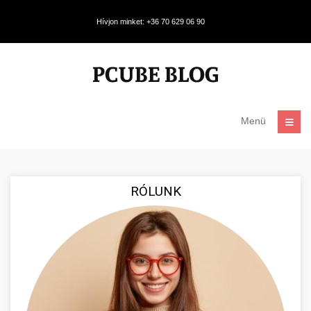
Hívjon minket: +36 70 629 06 90
Menü
RÓLUNK