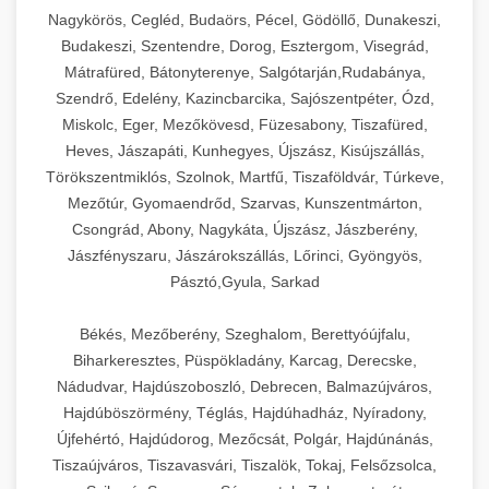
Ipari sajtreszelők és aprítógépek kereskedelmi
kereskedelmi hűtőegység
Nagykörös, Cegléd, Budaörs, Pécel, Gödöllő, Dunakeszi,
chef-iparikonyhagepek.hu
élelmiszer-előkészítéshez. Különböző reszelési
🍳 28. Nagykonyhai
Budakeszi, Szentendre, Dorog, Esztergom, Visegrád,
+
méretek különböző alkalmazásokhoz.
kereskedelmi mosogatógép
Berendezések
Mátrafüred, Bátonyterenye, Salgótarján,Rudabánya,
Szendrő, Edelény, Kazincbarcika, Sajószentpéter, Ózd,
chef-iparikonyhagepek.hu
Teljes körű nagykonyhai berendezések és
Miskolc, Eger, Mezőkövesd, Füzesabony, Tiszafüred,
professzionális vendéglátóipari kellékek.
Heves, Jászapáti, Kunhegyes, Újszász, Kisújszállás,
kereskedelmi sajtreszelő
Minden, ami szükséges éttermi és catering
Törökszentmiklós, Szolnok, Martfű, Tiszaföldvár, Túrkeve,
műveletekhez.
Mezőtúr, Gyomaendrőd, Szarvas, Kunszentmárton,
Csongrád, Abony, Nagykáta, Újszász, Jászberény,
chef-iparikonyhagepek.hu
Jászfényszaru, Jászárokszállás, Lőrinci, Gyöngyös,
Pásztó,Gyula, Sarkad
kereskedelmi konyhai megoldások
Békés, Mezőberény, Szeghalom, Berettyóújfalu,
Biharkeresztes, Püspökladány, Karcag, Derecske,
Nádudvar, Hajdúszoboszló, Debrecen, Balmazújváros,
Hajdúböszörmény, Téglás, Hajdúhadház, Nyíradony,
Újfehértó, Hajdúdorog, Mezőcsát, Polgár, Hajdúnánás,
Tiszaújváros, Tiszavasvári, Tiszalök, Tokaj, Felsőzsolca,