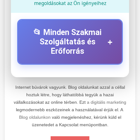
megoldásokat az Ön igényeihez
📂 Minden Szakmai
+
Szolgáltatás és
Erőforrás
⚡ 1. Legjobb Elektromos Roller
+
Szerviz
Internet búvárok vagyunk. Blog oldalunkat azzal a céllal
Professzionális elektromos roller javítási és
hoztuk létre, hogy láthatóbbá tegyük a hazai
vállalkozásokat az online térben. Ezt
a digitális marketing
karbantartási szolgáltatások. Szakértő
📊 2. Online Marketing
+
legmodernebb eszközeinek a használatával érjük el. A
technikusaink minőségi szervízt nyújtanak
Ügynökség
Blog oldalunkon
való megjelenéshez, kérünk küld el
minden jelentős márkához és modellhez.
üzenetedet a Kapcsolat menüpontban.
Átfogó online marketing szolgáltatások,
Szervizközpont Látogatása
beleértve a SEO-t, közösségi média kezelést és
+
🛴 3. Legjobb Elektromos Roller