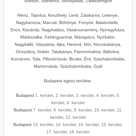
Szikszó, Szerencs, Sárospatak, Zalaszentgrót
Hévíz, Tapolca, Keszthely, Lenti, Zalakaros, Letenye,
Nagykanizsa, Marcali, Böhönye, Fonyód, Balatonlelle,
Encs, Kisvárda, Nagyhalász, Vásárosnamény, Nyíregyháza,
Mátészalka, Fehérgyarmat, Máriapócs, Nyírbátor,
Nagykálló, Várpalota, Ajka, Herend, Mór, Kincsesbánya,
Oroszlány, Kisbér, Tatabánya, Pannonhalma, Bábolna,
Komárom, Tata, Pilisvörösvár, Bicske, Érd, Százhalombatta,
Martonvásár, Százhalombatta, Gyál
Budapest egész területe:
Budapest
1. kerület
,
2. kerület
,
3. kerület
,
4. kerület
,
5.
kerület
,
6. kerület
Budapest
7. kerület
,
8. kerület
,
9. kerület
,
10. kerület
,
11.
kerület
,
12. kerület
Budapest
13. kerület
,
14. kerület
,
15. kerület
,
16. kerület
,
17. kerület
,
18. kerület