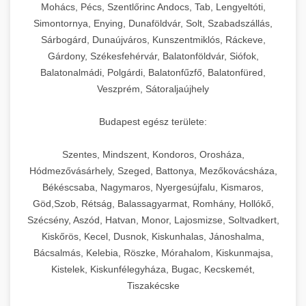
chef-iparikonyhagepek.hu
állítható vastagság beállítással.
Mohács, Pécs, Szentlőrinc Andocs, Tab, Lengyeltóti,
Simontornya, Enying, Dunaföldvár, Solt, Szabadszállás,
Kereskedelmi vákuumcsomagoló berendezések
kereskedelmi tésztakeverő
Sárbogárd, Dunaújváros, Kunszentmiklós, Ráckeve,
chef-iparikonyhagepek.hu
élelmiszerek tartósításához. Hosszabbítsa a
+
🎁 23. Vákuumfóliázó Gép
Gárdony, Székesfehérvár, Balatonföldvár, Siófok,
szavatossági időt és tartsa meg a termék
professzionális élelmiszer szeletelő
Balatonalmádi, Polgárdi, Balatonfűzfő, Balatonfüred,
frissességét.
Ipari vákuumfóliázó gépek professzionális
Veszprém, Sátoraljaújhely
élelmiszer-csomagolási műveletekhez.
+
🔥 24. Ipari Sütő és Gőzpároló
chef-iparikonyhagepek.hu
Hatékony lezárási és tartósítási megoldások.
Budapest egész területe:
Kereskedelmi légkeveréses sütők és gőzpárolók
vákuum lezáró berendezés
chef-iparikonyhagepek.hu
Szentes, Mindszent, Kondoros, Orosháza,
professzionális konyhák számára. Nagy
+
❄️ 25. Ipari Hűtőszekrény
Hódmezővásárhely, Szeged, Battonya, Mezőkovácsháza,
kapacitású sütő- és főzőberendezés precíz
kereskedelmi csomagoló gép
Békéscsaba, Nagymaros, Nyergesújfalu, Kismaros,
hőmérséklet-szabályozással.
Professzionális hűtőegységek és hűtőkamrák
Göd,Szob, Rétság, Balassagyarmat, Romhány, Hollókő,
kereskedelmi konyhák számára.
+
💧 26. Ipari Mosogatógép
Szécsény, Aszód, Hatvan, Monor, Lajosmizse, Soltvadkert,
chef-iparikonyhagepek.hu
Energiahatékony hűtési megoldások nagy
Kiskőrös, Kecel, Dusnok, Kiskunhalas, Jánoshalma,
kapacitással.
Kereskedelmi mosogatóberendezések nagy
kereskedelmi sütősütő
Bácsalmás, Kelebia, Röszke, Mórahalom, Kiskunmajsa,
forgalmú éttermi műveletekhez. Gyors tisztítási
Kistelek, Kiskunfélegyháza, Bugac, Kecskemét,
+
🧀 27. Ipari Sajtreszelő Gép
chef-iparikonyhagepek.hu
ciklusok fertőtlenítési képességekkel.
Tiszakécske