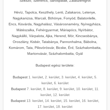
Szikszó, Szerencs, Sárospatak, Zalaszentgrót
Hévíz, Tapolca, Keszthely, Lenti, Zalakaros, Letenye,
Nagykanizsa, Marcali, Böhönye, Fonyód, Balatonlelle,
Encs, Kisvárda, Nagyhalász, Vásárosnamény, Nyíregyháza,
Mátészalka, Fehérgyarmat, Máriapócs, Nyírbátor,
Nagykálló, Várpalota, Ajka, Herend, Mór, Kincsesbánya,
Oroszlány, Kisbér, Tatabánya, Pannonhalma, Bábolna,
Komárom, Tata, Pilisvörösvár, Bicske, Érd, Százhalombatta,
Martonvásár, Százhalombatta, Gyál
Budapest egész területe:
Budapest
1. kerület
,
2. kerület
,
3. kerület
,
4. kerület
,
5.
kerület
,
6. kerület
Budapest
7. kerület
,
8. kerület
,
9. kerület
,
10. kerület
,
11.
kerület
,
12. kerület
Budapest
13. kerület
,
14. kerület
,
15. kerület
,
16. kerület
,
17. kerület
,
18. kerület