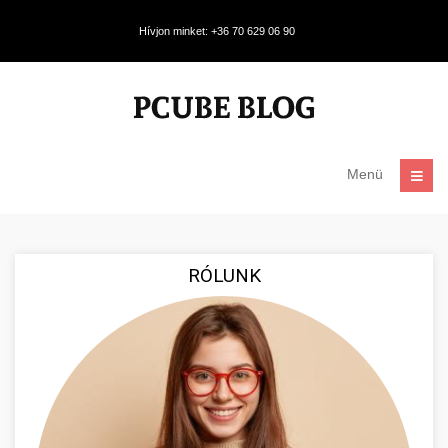
Hívjon minket: +36 70 629 06 90
Menü
RÓLUNK