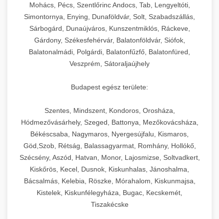
chef-iparikonyhagepek.hu
állítható vastagság beállítással.
Mohács, Pécs, Szentlőrinc Andocs, Tab, Lengyeltóti,
Simontornya, Enying, Dunaföldvár, Solt, Szabadszállás,
Kereskedelmi vákuumcsomagoló berendezések
kereskedelmi tésztakeverő
Sárbogárd, Dunaújváros, Kunszentmiklós, Ráckeve,
chef-iparikonyhagepek.hu
élelmiszerek tartósításához. Hosszabbítsa a
+
🎁 23. Vákuumfóliázó Gép
Gárdony, Székesfehérvár, Balatonföldvár, Siófok,
szavatossági időt és tartsa meg a termék
professzionális élelmiszer szeletelő
Balatonalmádi, Polgárdi, Balatonfűzfő, Balatonfüred,
frissességét.
Ipari vákuumfóliázó gépek professzionális
Veszprém, Sátoraljaújhely
élelmiszer-csomagolási műveletekhez.
+
🔥 24. Ipari Sütő és Gőzpároló
chef-iparikonyhagepek.hu
Hatékony lezárási és tartósítási megoldások.
Budapest egész területe:
Kereskedelmi légkeveréses sütők és gőzpárolók
vákuum lezáró berendezés
chef-iparikonyhagepek.hu
Szentes, Mindszent, Kondoros, Orosháza,
professzionális konyhák számára. Nagy
+
❄️ 25. Ipari Hűtőszekrény
Hódmezővásárhely, Szeged, Battonya, Mezőkovácsháza,
kapacitású sütő- és főzőberendezés precíz
kereskedelmi csomagoló gép
Békéscsaba, Nagymaros, Nyergesújfalu, Kismaros,
hőmérséklet-szabályozással.
Professzionális hűtőegységek és hűtőkamrák
Göd,Szob, Rétság, Balassagyarmat, Romhány, Hollókő,
kereskedelmi konyhák számára.
+
💧 26. Ipari Mosogatógép
Szécsény, Aszód, Hatvan, Monor, Lajosmizse, Soltvadkert,
chef-iparikonyhagepek.hu
Energiahatékony hűtési megoldások nagy
Kiskőrös, Kecel, Dusnok, Kiskunhalas, Jánoshalma,
kapacitással.
Kereskedelmi mosogatóberendezések nagy
kereskedelmi sütősütő
Bácsalmás, Kelebia, Röszke, Mórahalom, Kiskunmajsa,
forgalmú éttermi műveletekhez. Gyors tisztítási
Kistelek, Kiskunfélegyháza, Bugac, Kecskemét,
+
🧀 27. Ipari Sajtreszelő Gép
chef-iparikonyhagepek.hu
ciklusok fertőtlenítési képességekkel.
Tiszakécske