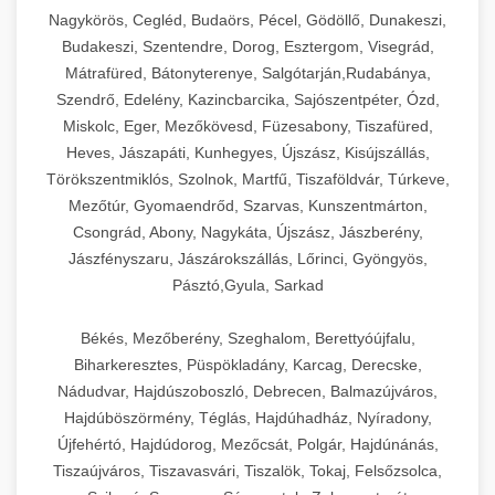
Ipari sajtreszelők és aprítógépek kereskedelmi
kereskedelmi hűtőegység
Nagykörös, Cegléd, Budaörs, Pécel, Gödöllő, Dunakeszi,
chef-iparikonyhagepek.hu
élelmiszer-előkészítéshez. Különböző reszelési
🍳 28. Nagykonyhai
Budakeszi, Szentendre, Dorog, Esztergom, Visegrád,
+
méretek különböző alkalmazásokhoz.
kereskedelmi mosogatógép
Berendezések
Mátrafüred, Bátonyterenye, Salgótarján,Rudabánya,
Szendrő, Edelény, Kazincbarcika, Sajószentpéter, Ózd,
chef-iparikonyhagepek.hu
Teljes körű nagykonyhai berendezések és
Miskolc, Eger, Mezőkövesd, Füzesabony, Tiszafüred,
professzionális vendéglátóipari kellékek.
Heves, Jászapáti, Kunhegyes, Újszász, Kisújszállás,
kereskedelmi sajtreszelő
Minden, ami szükséges éttermi és catering
Törökszentmiklós, Szolnok, Martfű, Tiszaföldvár, Túrkeve,
műveletekhez.
Mezőtúr, Gyomaendrőd, Szarvas, Kunszentmárton,
Csongrád, Abony, Nagykáta, Újszász, Jászberény,
chef-iparikonyhagepek.hu
Jászfényszaru, Jászárokszállás, Lőrinci, Gyöngyös,
Pásztó,Gyula, Sarkad
kereskedelmi konyhai megoldások
Békés, Mezőberény, Szeghalom, Berettyóújfalu,
Biharkeresztes, Püspökladány, Karcag, Derecske,
Nádudvar, Hajdúszoboszló, Debrecen, Balmazújváros,
Hajdúböszörmény, Téglás, Hajdúhadház, Nyíradony,
Újfehértó, Hajdúdorog, Mezőcsát, Polgár, Hajdúnánás,
Tiszaújváros, Tiszavasvári, Tiszalök, Tokaj, Felsőzsolca,