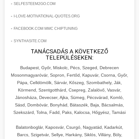
amelyek valós eredményeket hoznak.
-
SELFESTEEM2GO.COM
Teljes dokumentáció egy klinika átalakulási
-
I-LOVE-MOTIVATIONAL-QUOTES.ORG
szonyegtisztito.net
útjáról, bemutatva az utat a küzdő praxistól a
🎪 18. Szemhéjplasztika Iránti
+
virágzó vállalkozásig 150%-os növekedéssel.
marketing stratégiai tervrajz
Érdeklődés 150%-os Fokozása
-
FACEBOOK.COM MMC CHIPTUNING
-
szonyegtakaritas.org
SYNTHASITE.COM
Technikák és módszerek a páciensek
érdeklődésének és elkötelezettségének drámai
TANÁCSADÁS A KÖVETKEZŐ
klinika átalakulási történet
🎮 19. AI Google Ads és Meta
+
TELEPÜLÉSEKEN:
növeléséhez. Egy 150%-os fellendülési
Kampány Kezelés
esettanulmány gyakorlati betekintésekkel.
Budapest, Győr, Miskolc, Pécs, Szeged, Debrecen
Fejlett AI-alapú Google Ads és Meta hirdetési
Mosonmagyaróvár, Sopron, Fertőd, Kapuvár, Csorna, Győr,
weboldal-keszites.co
Pápa, Celldömölk, Sárvár, Kőszeg, Szombathely, Ják,
kampánykezelés. Optimalizálja hirdetési
+
🍞 20. Ipari Dagasztógép
Körmend, Szentgotthárd, Csepreg, Zalalövő, Vasvár,
költségvetését gépi tanulással és
elkötelezettség erősítési módszerek
Jánosháza, Devecser, Ajka, Sümeg, Pécsvárad, Komló,
automatizálással.
Professzionális ipari dagasztógépek és
Sásd, Dombóvár, Bonyhád, Bátaszék, Baja, Bácsalmás,
tésztakeverő gépek pékségek és kereskedelmi
+
🔪 21. Ipari Szeletelőgép
Szekszárd, Tolna, Fadd, Paks, Kalocsa, Hőgyész, Tamási
aikampany.hu
AI hirdetési automatizálás
konyhák számára. Masszív konstrukció
megbízható teljesítményhez.
Ipari hús- és sajtszeletelő gépek professzionális
Balatonboglár, Kaposvár, Csurgó, Nagyatád, Kadarkút,
élelmiszer-előkészítéshez. Precíziós vágás
Barcs, Szigetvár, Sellye, Harkány, Siklós, Villány, Bóly,
+
📦 22. Vákuumozó Gép