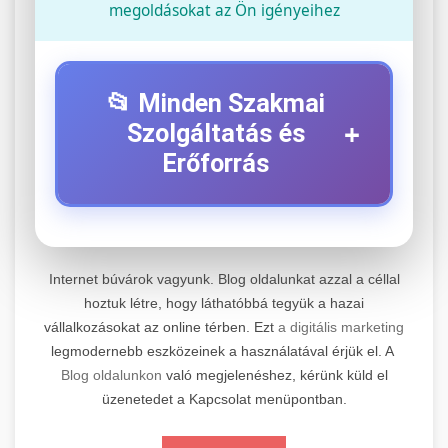
megoldásokat az Ön igényeihez
📂 Minden Szakmai
+
Szolgáltatás és
Erőforrás
⚡ 1. Legjobb Elektromos Roller
+
Szerviz
Internet búvárok vagyunk. Blog oldalunkat azzal a céllal
Professzionális elektromos roller javítási és
hoztuk létre, hogy láthatóbbá tegyük a hazai
vállalkozásokat az online térben. Ezt
a digitális marketing
karbantartási szolgáltatások. Szakértő
📊 2. Online Marketing
+
legmodernebb eszközeinek a használatával érjük el. A
technikusaink minőségi szervízt nyújtanak
Ügynökség
Blog oldalunkon
való megjelenéshez, kérünk küld el
minden jelentős márkához és modellhez.
üzenetedet a Kapcsolat menüpontban.
Átfogó online marketing szolgáltatások,
Szervizközpont Látogatása
beleértve a SEO-t, közösségi média kezelést és
+
🛴 3. Legjobb Elektromos Roller