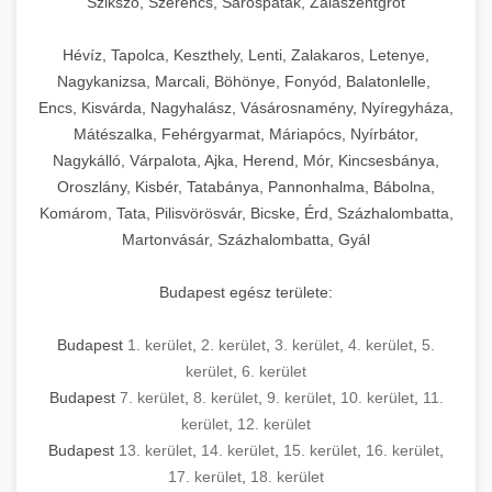
Szikszó, Szerencs, Sárospatak, Zalaszentgrót
Hévíz, Tapolca, Keszthely, Lenti, Zalakaros, Letenye,
Nagykanizsa, Marcali, Böhönye, Fonyód, Balatonlelle,
Encs, Kisvárda, Nagyhalász, Vásárosnamény, Nyíregyháza,
Mátészalka, Fehérgyarmat, Máriapócs, Nyírbátor,
Nagykálló, Várpalota, Ajka, Herend, Mór, Kincsesbánya,
Oroszlány, Kisbér, Tatabánya, Pannonhalma, Bábolna,
Komárom, Tata, Pilisvörösvár, Bicske, Érd, Százhalombatta,
Martonvásár, Százhalombatta, Gyál
Budapest egész területe:
Budapest
1. kerület
,
2. kerület
,
3. kerület
,
4. kerület
,
5.
kerület
,
6. kerület
Budapest
7. kerület
,
8. kerület
,
9. kerület
,
10. kerület
,
11.
kerület
,
12. kerület
Budapest
13. kerület
,
14. kerület
,
15. kerület
,
16. kerület
,
17. kerület
,
18. kerület