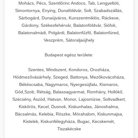
chef-iparikonyhagepek.hu
állítható vastagság beállítással.
Mohács, Pécs, Szentlőrinc Andocs, Tab, Lengyeltóti,
Simontornya, Enying, Dunaföldvár, Solt, Szabadszállás,
Kereskedelmi vákuumcsomagoló berendezések
kereskedelmi tésztakeverő
Sárbogárd, Dunaújváros, Kunszentmiklós, Ráckeve,
chef-iparikonyhagepek.hu
élelmiszerek tartósításához. Hosszabbítsa a
+
🎁 23. Vákuumfóliázó Gép
Gárdony, Székesfehérvár, Balatonföldvár, Siófok,
szavatossági időt és tartsa meg a termék
professzionális élelmiszer szeletelő
Balatonalmádi, Polgárdi, Balatonfűzfő, Balatonfüred,
frissességét.
Ipari vákuumfóliázó gépek professzionális
Veszprém, Sátoraljaújhely
élelmiszer-csomagolási műveletekhez.
+
🔥 24. Ipari Sütő és Gőzpároló
chef-iparikonyhagepek.hu
Hatékony lezárási és tartósítási megoldások.
Budapest egész területe:
Kereskedelmi légkeveréses sütők és gőzpárolók
vákuum lezáró berendezés
chef-iparikonyhagepek.hu
Szentes, Mindszent, Kondoros, Orosháza,
professzionális konyhák számára. Nagy
+
❄️ 25. Ipari Hűtőszekrény
Hódmezővásárhely, Szeged, Battonya, Mezőkovácsháza,
kapacitású sütő- és főzőberendezés precíz
kereskedelmi csomagoló gép
Békéscsaba, Nagymaros, Nyergesújfalu, Kismaros,
hőmérséklet-szabályozással.
Professzionális hűtőegységek és hűtőkamrák
Göd,Szob, Rétság, Balassagyarmat, Romhány, Hollókő,
kereskedelmi konyhák számára.
+
💧 26. Ipari Mosogatógép
Szécsény, Aszód, Hatvan, Monor, Lajosmizse, Soltvadkert,
chef-iparikonyhagepek.hu
Energiahatékony hűtési megoldások nagy
Kiskőrös, Kecel, Dusnok, Kiskunhalas, Jánoshalma,
kapacitással.
Kereskedelmi mosogatóberendezések nagy
kereskedelmi sütősütő
Bácsalmás, Kelebia, Röszke, Mórahalom, Kiskunmajsa,
forgalmú éttermi műveletekhez. Gyors tisztítási
Kistelek, Kiskunfélegyháza, Bugac, Kecskemét,
+
🧀 27. Ipari Sajtreszelő Gép
chef-iparikonyhagepek.hu
ciklusok fertőtlenítési képességekkel.
Tiszakécske