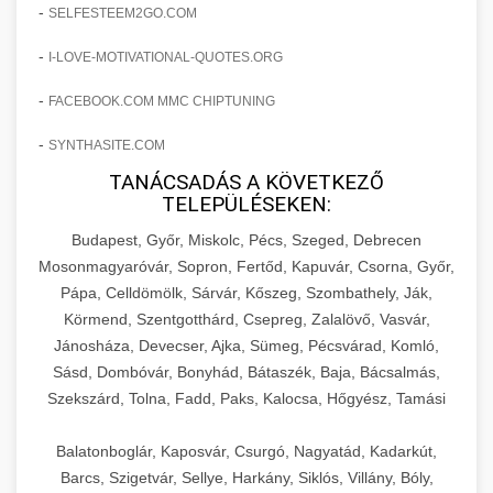
amelyek valós eredményeket hoznak.
-
SELFESTEEM2GO.COM
Teljes dokumentáció egy klinika átalakulási
-
I-LOVE-MOTIVATIONAL-QUOTES.ORG
szonyegtisztito.net
útjáról, bemutatva az utat a küzdő praxistól a
🎪 18. Szemhéjplasztika Iránti
+
virágzó vállalkozásig 150%-os növekedéssel.
marketing stratégiai tervrajz
Érdeklődés 150%-os Fokozása
-
FACEBOOK.COM MMC CHIPTUNING
-
szonyegtakaritas.org
SYNTHASITE.COM
Technikák és módszerek a páciensek
érdeklődésének és elkötelezettségének drámai
TANÁCSADÁS A KÖVETKEZŐ
klinika átalakulási történet
🎮 19. AI Google Ads és Meta
+
TELEPÜLÉSEKEN:
növeléséhez. Egy 150%-os fellendülési
Kampány Kezelés
esettanulmány gyakorlati betekintésekkel.
Budapest, Győr, Miskolc, Pécs, Szeged, Debrecen
Fejlett AI-alapú Google Ads és Meta hirdetési
Mosonmagyaróvár, Sopron, Fertőd, Kapuvár, Csorna, Győr,
weboldal-keszites.co
Pápa, Celldömölk, Sárvár, Kőszeg, Szombathely, Ják,
kampánykezelés. Optimalizálja hirdetési
+
🍞 20. Ipari Dagasztógép
Körmend, Szentgotthárd, Csepreg, Zalalövő, Vasvár,
költségvetését gépi tanulással és
elkötelezettség erősítési módszerek
Jánosháza, Devecser, Ajka, Sümeg, Pécsvárad, Komló,
automatizálással.
Professzionális ipari dagasztógépek és
Sásd, Dombóvár, Bonyhád, Bátaszék, Baja, Bácsalmás,
tésztakeverő gépek pékségek és kereskedelmi
+
🔪 21. Ipari Szeletelőgép
Szekszárd, Tolna, Fadd, Paks, Kalocsa, Hőgyész, Tamási
aikampany.hu
AI hirdetési automatizálás
konyhák számára. Masszív konstrukció
megbízható teljesítményhez.
Ipari hús- és sajtszeletelő gépek professzionális
Balatonboglár, Kaposvár, Csurgó, Nagyatád, Kadarkút,
élelmiszer-előkészítéshez. Precíziós vágás
Barcs, Szigetvár, Sellye, Harkány, Siklós, Villány, Bóly,
+
📦 22. Vákuumozó Gép