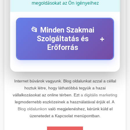
megoldásokat az Ön igényeihez
📂 Minden Szakmai
+
Szolgáltatás és
Erőforrás
⚡ 1. Legjobb Elektromos Roller
+
Szerviz
Internet búvárok vagyunk. Blog oldalunkat azzal a céllal
Professzionális elektromos roller javítási és
hoztuk létre, hogy láthatóbbá tegyük a hazai
vállalkozásokat az online térben. Ezt
a digitális marketing
karbantartási szolgáltatások. Szakértő
📊 2. Online Marketing
+
legmodernebb eszközeinek a használatával érjük el. A
technikusaink minőségi szervízt nyújtanak
Ügynökség
Blog oldalunkon
való megjelenéshez, kérünk küld el
minden jelentős márkához és modellhez.
üzenetedet a Kapcsolat menüpontban.
Átfogó online marketing szolgáltatások,
Szervizközpont Látogatása
beleértve a SEO-t, közösségi média kezelést és
+
🛴 3. Legjobb Elektromos Roller