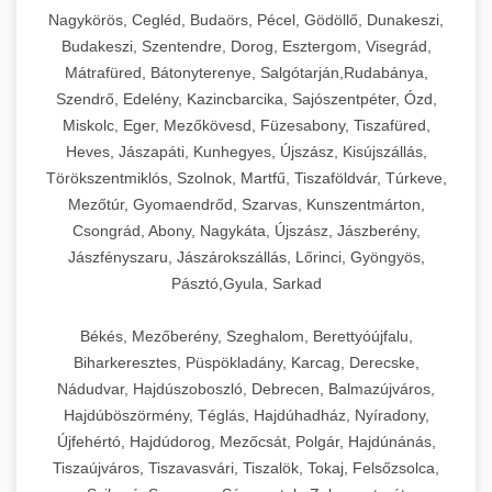
Ipari sajtreszelők és aprítógépek kereskedelmi
kereskedelmi hűtőegység
Nagykörös, Cegléd, Budaörs, Pécel, Gödöllő, Dunakeszi,
chef-iparikonyhagepek.hu
élelmiszer-előkészítéshez. Különböző reszelési
🍳 28. Nagykonyhai
Budakeszi, Szentendre, Dorog, Esztergom, Visegrád,
+
méretek különböző alkalmazásokhoz.
kereskedelmi mosogatógép
Berendezések
Mátrafüred, Bátonyterenye, Salgótarján,Rudabánya,
Szendrő, Edelény, Kazincbarcika, Sajószentpéter, Ózd,
chef-iparikonyhagepek.hu
Teljes körű nagykonyhai berendezések és
Miskolc, Eger, Mezőkövesd, Füzesabony, Tiszafüred,
professzionális vendéglátóipari kellékek.
Heves, Jászapáti, Kunhegyes, Újszász, Kisújszállás,
kereskedelmi sajtreszelő
Minden, ami szükséges éttermi és catering
Törökszentmiklós, Szolnok, Martfű, Tiszaföldvár, Túrkeve,
műveletekhez.
Mezőtúr, Gyomaendrőd, Szarvas, Kunszentmárton,
Csongrád, Abony, Nagykáta, Újszász, Jászberény,
chef-iparikonyhagepek.hu
Jászfényszaru, Jászárokszállás, Lőrinci, Gyöngyös,
Pásztó,Gyula, Sarkad
kereskedelmi konyhai megoldások
Békés, Mezőberény, Szeghalom, Berettyóújfalu,
Biharkeresztes, Püspökladány, Karcag, Derecske,
Nádudvar, Hajdúszoboszló, Debrecen, Balmazújváros,
Hajdúböszörmény, Téglás, Hajdúhadház, Nyíradony,
Újfehértó, Hajdúdorog, Mezőcsát, Polgár, Hajdúnánás,
Tiszaújváros, Tiszavasvári, Tiszalök, Tokaj, Felsőzsolca,