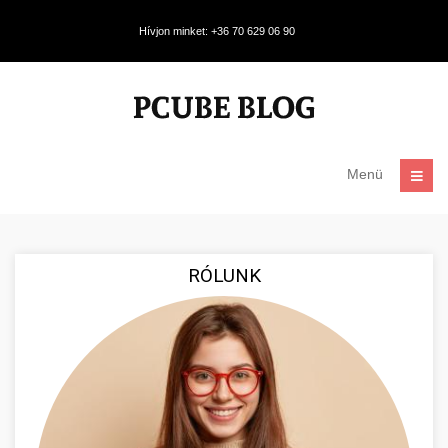
Hívjon minket: +36 70 629 06 90
Menü
RÓLUNK