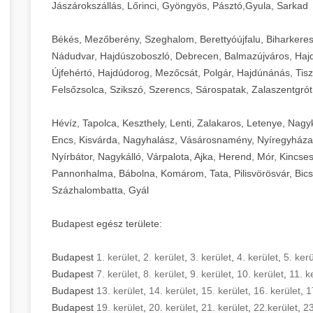
Jászárokszállás, Lőrinci, Gyöngyös, Pásztó,Gyula, Sarkad
Békés, Mezőberény, Szeghalom, Berettyóújfalu, Biharkere
Nádudvar, Hajdúszoboszló, Debrecen, Balmazújváros, Haj
Újfehértó, Hajdúdorog, Mezőcsát, Polgár, Hajdúnánás, Tisza
Felsőzsolca, Szikszó, Szerencs, Sárospatak, Zalaszentgrót
Hévíz, Tapolca, Keszthely, Lenti, Zalakaros, Letenye, Nagy
Encs, Kisvárda, Nagyhalász, Vásárosnamény, Nyíregyháza
Nyírbátor, Nagykálló, Várpalota, Ajka, Herend, Mór, Kincse
Pannonhalma, Bábolna, Komárom, Tata, Pilisvörösvár, Bics
Százhalombatta, Gyál
Budapest egész területe:
Budapest
1. kerület
,
2. kerület
,
3. kerület
,
4. kerület
,
5. kerü
Budapest
7. kerület
,
8. kerület
,
9. kerület
,
10. kerület
,
11. k
Budapest
13. kerület
,
14. kerület
,
15. kerület
,
16. kerület
,
1
Budapest
19. kerület
,
20. kerület
,
21. kerület
,
22.kerület
,
23