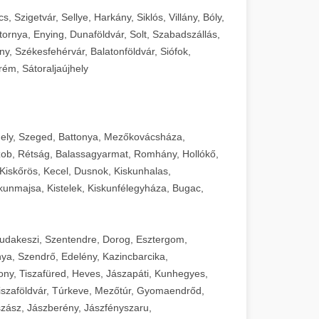
 Szigetvár, Sellye, Harkány, Siklós, Villány, Bóly,
ornya, Enying, Dunaföldvár, Solt, Szabadszállás,
, Székesfehérvár, Balatonföldvár, Siófok,
rém, Sátoraljaújhely
ely, Szeged, Battonya, Mezőkovácsháza,
ob, Rétság, Balassagyarmat, Romhány, Hollókő,
Kiskőrös, Kecel, Dusnok, Kiskunhalas,
unmajsa, Kistelek, Kiskunfélegyháza, Bugac,
Budakeszi, Szentendre, Dorog, Esztergom,
ya, Szendrő, Edelény, Kazincbarcika,
ny, Tiszafüred, Heves, Jászapáti, Kunhegyes,
 Tiszaföldvár, Túrkeve, Mezőtúr, Gyomaendrőd,
zász, Jászberény, Jászfényszaru,