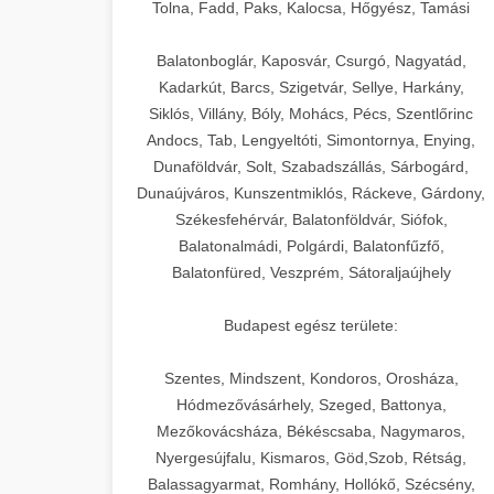
+
🍞 20. Ipari Dagasztógép
Tolna, Fadd, Paks, Kalocsa, Hőgyész, Tamási
weboldal-keszites.co
Optimalizálja hirdetési költségvetését
gépi tanulással és automatizálással.
Professzionális ipari dagasztógépek és
elkötelezettség erősítési módszerek
Balatonboglár, Kaposvár, Csurgó, Nagyatád,
tésztakeverő gépek pékségek és
+
Kadarkút, Barcs, Szigetvár, Sellye, Harkány,
🔪 21. Ipari Szeletelőgép
aikampany.hu
kereskedelmi konyhák számára.
Siklós, Villány, Bóly, Mohács, Pécs, Szentlőrinc
Masszív konstrukció megbízható
Andocs, Tab, Lengyeltóti, Simontornya, Enying,
Ipari hús- és sajtszeletelő gépek
AI hirdetési automatizálás
teljesítményhez.
Dunaföldvár, Solt, Szabadszállás, Sárbogárd,
professzionális élelmiszer-
+
📦 22. Vákuumozó Gép
Dunaújváros, Kunszentmiklós, Ráckeve, Gárdony,
előkészítéshez. Precíziós vágás
Székesfehérvár, Balatonföldvár, Siófok,
chef-iparikonyhagepek.hu
állítható vastagság beállítással.
Kereskedelmi vákuumcsomagoló
Balatonalmádi, Polgárdi, Balatonfűzfő,
berendezések élelmiszerek
kereskedelmi tésztakeverő
🎁 23. Vákuumfóliázó
Balatonfüred, Veszprém, Sátoraljaújhely
+
chef-iparikonyhagepek.hu
tartósításához. Hosszabbítsa a
Gép
szavatossági időt és tartsa meg a
professzionális élelmiszer szeletelő
Budapest egész területe:
termék frissességét.
Ipari vákuumfóliázó gépek
professzionális élelmiszer-csomagolási
Szentes, Mindszent, Kondoros, Orosháza,
🔥 24. Ipari Sütő és
+
chef-iparikonyhagepek.hu
műveletekhez. Hatékony lezárási és
Hódmezővásárhely, Szeged, Battonya,
Gőzpároló
Mezőkovácsháza, Békéscsaba, Nagymaros,
tartósítási megoldások.
vákuum lezáró berendezés
Nyergesújfalu, Kismaros, Göd,Szob, Rétság,
Kereskedelmi légkeveréses sütők és
Balassagyarmat, Romhány, Hollókő, Szécsény,
chef-iparikonyhagepek.hu
gőzpárolók professzionális konyhák