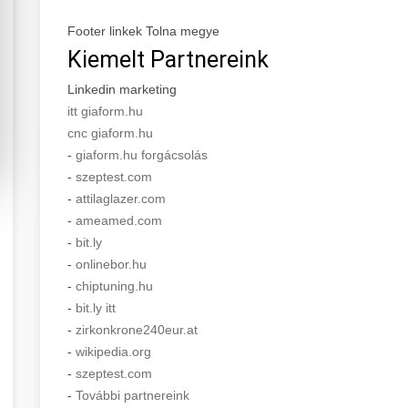
Footer linkek Tolna megye
Kiemelt Partnereink
Linkedin marketing
itt giaform.hu
cnc giaform.hu
-
giaform.hu forgácsolás
-
szeptest.com
-
attilaglazer.com
-
ameamed.com
-
bit.ly
-
onlinebor.hu
-
chiptuning.hu
-
bit.ly itt
-
zirkonkrone240eur.at
-
wikipedia.org
-
szeptest.com
-
További partnereink