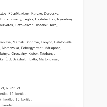
sztes, Püspökladány, Karcag, Derecske,
dúböszörmény, Téglás, Hajdúhadház, Nyíradony,
újváros, Tiszavasvári, Tiszalök, Tokaj,
kanizsa, Marcali, Böhönye, Fonyód, Balatonlelle,
, Mátészalka, Fehérgyarmat, Máriapócs,
sbánya, Oroszlány, Kisbér, Tatabánya,
ke, Érd, Százhalombatta, Martonvásár,
let
,
6. kerület
erület
,
12. kerület
7. kerület
,
18. kerület
. kerület