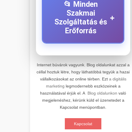
📂 Minden
Szakmai
+
Szolgáltatás és
Erőforrás
⚡ 1. Legjobb Elektromos
+
Roller Szerviz
Internet búvárok vagyunk. Blog oldalunkat azzal a
céllal hoztuk létre, hogy láthatóbbá tegyük a hazai
Professzionális elektromos roller
vállalkozásokat az online térben. Ezt
a digitális
javítási és karbantartási szolgáltatások.
📊 2. Online Marketing
+
marketing
legmodernebb eszközeinek a
Szakértő technikusaink minőségi
Ügynökség
használatával érjük el. A
Blog oldalunkon
való
szervízt nyújtanak minden jelentős
megjelenéshez, kérünk küld el üzenetedet a
márkához és modellhez.
Átfogó online marketing
Kapcsolat menüpontban.
szolgáltatások, beleértve a SEO-t,
🛴 3. Legjobb
+
Szervizközpont Látogatása
közösségi média kezelést és digitális
Elektromos Roller
Kapcsolat
hirdetéseket. Növekedés elérése
roller javítószerviz