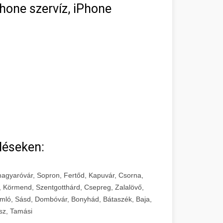
hone szervíz, iPhone
léseken:
agyaróvár, Sopron, Fertőd, Kapuvár, Csorna,
, Körmend, Szentgotthárd, Csepreg, Zalalövő,
mló, Sásd, Dombóvár, Bonyhád, Bátaszék, Baja,
sz, Tamási