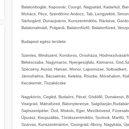
Balatonboglár, Kaposvár, Csurgó, Nagyatád, Kadarkút, Barcs,
Mohács, Pécs, Szentlőrinc Andocs, Tab, Lengyeltóti, Simont
Sárbogárd, Dunaújváros, Kunszentmiklós, Ráckeve, Gárdony
Balatonalmádi, Polgárdi, Balatonfűzfő, Balatonfüred, Veszp
Budapest egész területe:
Szentes, Mindszent, Kondoros, Orosháza, Hódmezővásárh
Békéscsaba, Nagymaros, Nyergesújfalu, Kismaros, Göd,Sz
Szécsény, Aszód, Hatvan, Monor, Lajosmizse, Soltvadkert, 
Jánoshalma, Bácsalmás, Kelebia, Röszke, Mórahalom, Kisk
Kecskemét, Tiszakécske
Nagykörös, Cegléd, Budaörs, Pécel, Gödöllő, Dunakeszi, 
Visegrád, Mátrafüred, Bátonyterenye, Salgótarján,Rudabán
Sajószentpéter, Ózd, Miskolc, Eger, Mezőkövesd, Füzesabo
Újszász, Kisújszállás, Törökszentmiklós, Szolnok, Martfű,
Szarvas, Kunszentmárton, Csongrád, Abony, Nagykáta, Újs