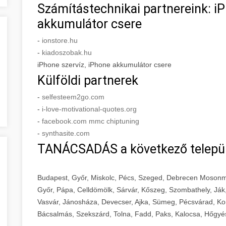
Számítástechnikai partnereink: iP
akkumulátor csere
-
ionstore.hu
-
kiadoszobak.hu
iPhone szervíz, iPhone akkumulátor csere
Külföldi partnerek
-
selfesteem2go.com
-
i-love-motivational-quotes.org
-
facebook.com mmc chiptuning
-
synthasite.com
TANÁCSADÁS a következő telepü
Budapest, Győr, Miskolc, Pécs, Szeged, Debrecen Mosonm
Győr, Pápa, Celldömölk, Sárvár, Kőszeg, Szombathely, Ják
Vasvár, Jánosháza, Devecser, Ajka, Sümeg, Pécsvárad, Ko
Bácsalmás, Szekszárd, Tolna, Fadd, Paks, Kalocsa, Hőgyé