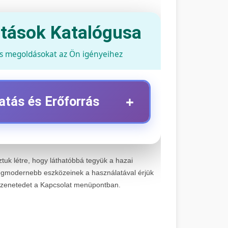
atások Katalógusa
és megoldásokat az Ön igényeihez
+
atás és Erőforrás
+
z
ztuk létre, hogy láthatóbbá tegyük a hazai
tartási szolgáltatások. Szakértő
gmodernebb eszközeinek a használatával érjük
 jelentős márkához és modellhez.
+
üzenetedet a Kapcsolat menüpontban.
viz
a SEO-t, közösségi média kezelést és
lt stratégiákkal.
+