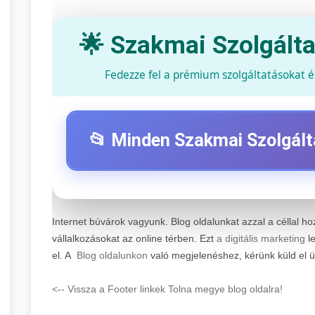
🌟 Szakmai Szolgált
Fedezze fel a prémium szolgáltatásokat 
📂 Minden Szakmai Szolgált
⚡ 1. Legjobb Elektromos Roller Szervi
Internet búvárok vagyunk. Blog oldalunkat azzal a céllal ho
Professzionális elektromos roller javítási és karban
vállalkozásokat az online térben. Ezt
a digitális marketing
le
technikusaink minőségi szervízt nyújtanak minden
📊 2. Online Marketing Ügynökség
el. A
Blog oldalunkon
való megjelenéshez, kérünk küld el 
Szervizközpont Látogatása
roller javítószer
Átfogó online marketing szolgáltatások, beleértve 
<-- Vissza a Footer linkek Tolna megye blog oldalra!
digitális hirdetéseket. Növekedés elérése adatvezére
🛴 3. Legjobb Elektromos Roller