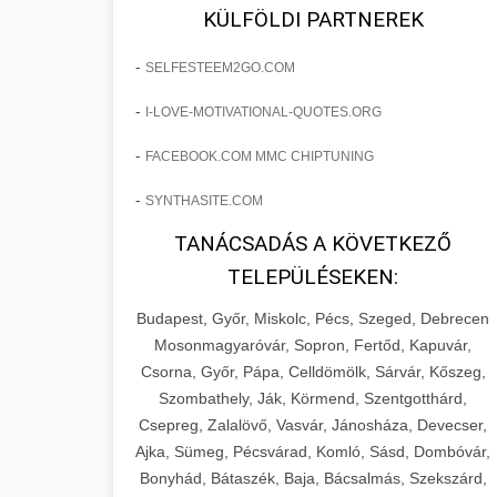
fejlesztések révén a kozmetikai
os Növekedést
KÜLFÖLDI PARTNEREK
sebészeti praxisban.
Lépésről lépésre marketing tervrajz,
-
SELFESTEEM2GO.COM
amely 150%-os növekedést
brikettgyartas.com
📋 17. Egy Klinika 150%-
-
I-LOVE-MOTIVATIONAL-QUOTES.ORG
eredményezett. Ismerje meg a
+
os Növekedésének
páciensszám növekedés
taktikákat, csatornákat és stratégiákat,
Története
-
FACEBOOK.COM MMC CHIPTUNING
amelyek valós eredményeket hoznak.
Teljes dokumentáció egy klinika
-
SYNTHASITE.COM
átalakulási útjáról, bemutatva az utat a
szonyegtisztito.net
🎪 18. Szemhéjplasztika
TANÁCSADÁS A KÖVETKEZŐ
küzdő praxistól a virágzó vállalkozásig
+
Iránti Érdeklődés 150%-
marketing stratégiai tervrajz
TELEPÜLÉSEKEN:
150%-os növekedéssel.
os Fokozása
Budapest, Győr, Miskolc, Pécs, Szeged, Debrecen
Technikák és módszerek a páciensek
szonyegtakaritas.org
Mosonmagyaróvár, Sopron, Fertőd, Kapuvár,
érdeklődésének és elkötelezettségének
Csorna, Győr, Pápa, Celldömölk, Sárvár, Kőszeg,
klinika átalakulási történet
🎮 19. AI Google Ads és
+
drámai növeléséhez. Egy 150%-os
Szombathely, Ják, Körmend, Szentgotthárd,
Meta Kampány Kezelés
Csepreg, Zalalövő, Vasvár, Jánosháza, Devecser,
fellendülési esettanulmány gyakorlati
Ajka, Sümeg, Pécsvárad, Komló, Sásd, Dombóvár,
betekintésekkel.
Fejlett AI-alapú Google Ads és Meta
Bonyhád, Bátaszék, Baja, Bácsalmás, Szekszárd,
hirdetési kampánykezelés.