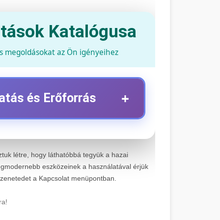
atások Katalógusa
és megoldásokat az Ön igényeihez
+
atás és Erőforrás
+
z
ztuk létre, hogy láthatóbbá tegyük a hazai
tartási szolgáltatások. Szakértő
gmodernebb eszközeinek a használatával érjük
 jelentős márkához és modellhez.
+
üzenetedet a Kapcsolat menüpontban.
viz
a SEO-t, közösségi média kezelést és
ra!
lt stratégiákkal.
+