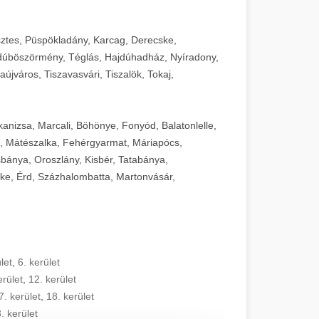
sztes, Püspökladány, Karcag, Derecske,
dúböszörmény, Téglás, Hajdúhadház, Nyíradony,
újváros, Tiszavasvári, Tiszalök, Tokaj,
kanizsa, Marcali, Böhönye, Fonyód, Balatonlelle,
, Mátészalka, Fehérgyarmat, Máriapócs,
sbánya, Oroszlány, Kisbér, Tatabánya,
ke, Érd, Százhalombatta, Martonvásár,
let
,
6. kerület
erület
,
12. kerület
7. kerület
,
18. kerület
. kerület