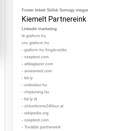
Footer linkek Siófok Somogy megye
Kiemelt Partnereink
Linkedin marketing
itt giaform.hu
cnc giaform.hu
-
giaform.hu forgácsolás
-
szeptest.com
-
attilaglazer.com
-
ameamed.com
-
bit.ly
-
onlinebor.hu
-
chiptuning.hu
-
bit.ly itt
-
zirkonkrone240eur.at
-
wikipedia.org
-
szeptest.com
-
További partnereink