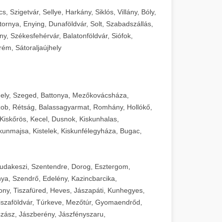
 Szigetvár, Sellye, Harkány, Siklós, Villány, Bóly,
ornya, Enying, Dunaföldvár, Solt, Szabadszállás,
, Székesfehérvár, Balatonföldvár, Siófok,
rém, Sátoraljaújhely
ely, Szeged, Battonya, Mezőkovácsháza,
ob, Rétság, Balassagyarmat, Romhány, Hollókő,
Kiskőrös, Kecel, Dusnok, Kiskunhalas,
unmajsa, Kistelek, Kiskunfélegyháza, Bugac,
Budakeszi, Szentendre, Dorog, Esztergom,
ya, Szendrő, Edelény, Kazincbarcika,
ny, Tiszafüred, Heves, Jászapáti, Kunhegyes,
 Tiszaföldvár, Túrkeve, Mezőtúr, Gyomaendrőd,
zász, Jászberény, Jászfényszaru,