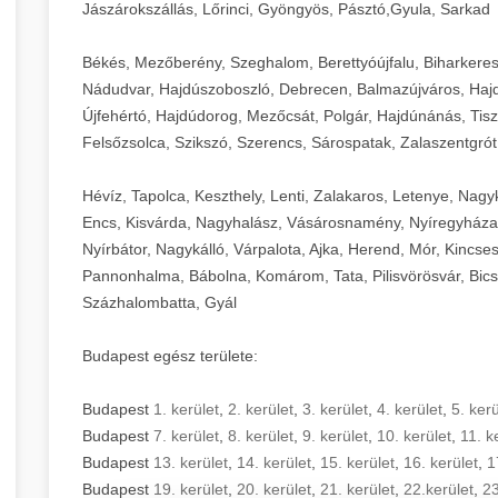
Jászárokszállás, Lőrinci, Gyöngyös, Pásztó,Gyula, Sarkad
Békés, Mezőberény, Szeghalom, Berettyóújfalu, Biharkere
Nádudvar, Hajdúszoboszló, Debrecen, Balmazújváros, Haj
Újfehértó, Hajdúdorog, Mezőcsát, Polgár, Hajdúnánás, Tisza
Felsőzsolca, Szikszó, Szerencs, Sárospatak, Zalaszentgrót
Hévíz, Tapolca, Keszthely, Lenti, Zalakaros, Letenye, Nagy
Encs, Kisvárda, Nagyhalász, Vásárosnamény, Nyíregyháza
Nyírbátor, Nagykálló, Várpalota, Ajka, Herend, Mór, Kincse
Pannonhalma, Bábolna, Komárom, Tata, Pilisvörösvár, Bics
Százhalombatta, Gyál
Budapest egész területe:
Budapest
1. kerület
,
2. kerület
,
3. kerület
,
4. kerület
,
5. kerü
Budapest
7. kerület
,
8. kerület
,
9. kerület
,
10. kerület
,
11. k
Budapest
13. kerület
,
14. kerület
,
15. kerület
,
16. kerület
,
1
Budapest
19. kerület
,
20. kerület
,
21. kerület
,
22.kerület
,
23