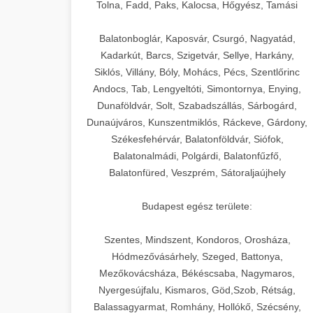
+
🍞 20. Ipari Dagasztógép
Tolna, Fadd, Paks, Kalocsa, Hőgyész, Tamási
weboldal-keszites.co
Optimalizálja hirdetési költségvetését
gépi tanulással és automatizálással.
Professzionális ipari dagasztógépek és
elkötelezettség erősítési módszerek
Balatonboglár, Kaposvár, Csurgó, Nagyatád,
tésztakeverő gépek pékségek és
+
Kadarkút, Barcs, Szigetvár, Sellye, Harkány,
🔪 21. Ipari Szeletelőgép
aikampany.hu
kereskedelmi konyhák számára.
Siklós, Villány, Bóly, Mohács, Pécs, Szentlőrinc
Masszív konstrukció megbízható
Andocs, Tab, Lengyeltóti, Simontornya, Enying,
Ipari hús- és sajtszeletelő gépek
AI hirdetési automatizálás
teljesítményhez.
Dunaföldvár, Solt, Szabadszállás, Sárbogárd,
professzionális élelmiszer-
+
📦 22. Vákuumozó Gép
Dunaújváros, Kunszentmiklós, Ráckeve, Gárdony,
előkészítéshez. Precíziós vágás
Székesfehérvár, Balatonföldvár, Siófok,
chef-iparikonyhagepek.hu
állítható vastagság beállítással.
Kereskedelmi vákuumcsomagoló
Balatonalmádi, Polgárdi, Balatonfűzfő,
berendezések élelmiszerek
kereskedelmi tésztakeverő
🎁 23. Vákuumfóliázó
Balatonfüred, Veszprém, Sátoraljaújhely
+
chef-iparikonyhagepek.hu
tartósításához. Hosszabbítsa a
Gép
szavatossági időt és tartsa meg a
professzionális élelmiszer szeletelő
Budapest egész területe:
termék frissességét.
Ipari vákuumfóliázó gépek
professzionális élelmiszer-csomagolási
Szentes, Mindszent, Kondoros, Orosháza,
🔥 24. Ipari Sütő és
+
chef-iparikonyhagepek.hu
műveletekhez. Hatékony lezárási és
Hódmezővásárhely, Szeged, Battonya,
Gőzpároló
Mezőkovácsháza, Békéscsaba, Nagymaros,
tartósítási megoldások.
vákuum lezáró berendezés
Nyergesújfalu, Kismaros, Göd,Szob, Rétság,
Kereskedelmi légkeveréses sütők és
Balassagyarmat, Romhány, Hollókő, Szécsény,
chef-iparikonyhagepek.hu
gőzpárolók professzionális konyhák