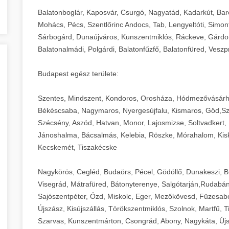
Balatonboglár, Kaposvár, Csurgó, Nagyatád, Kadarkút, Barcs,
Mohács, Pécs, Szentlőrinc Andocs, Tab, Lengyeltóti, Simont
Sárbogárd, Dunaújváros, Kunszentmiklós, Ráckeve, Gárdony
Balatonalmádi, Polgárdi, Balatonfűzfő, Balatonfüred, Veszp
Budapest egész területe:
Szentes, Mindszent, Kondoros, Orosháza, Hódmezővásárh
Békéscsaba, Nagymaros, Nyergesújfalu, Kismaros, Göd,Sz
Szécsény, Aszód, Hatvan, Monor, Lajosmizse, Soltvadkert, 
Jánoshalma, Bácsalmás, Kelebia, Röszke, Mórahalom, Kisk
Kecskemét, Tiszakécske
Nagykörös, Cegléd, Budaörs, Pécel, Gödöllő, Dunakeszi, 
Visegrád, Mátrafüred, Bátonyterenye, Salgótarján,Rudabán
Sajószentpéter, Ózd, Miskolc, Eger, Mezőkövesd, Füzesabo
Újszász, Kisújszállás, Törökszentmiklós, Szolnok, Martfű,
Szarvas, Kunszentmárton, Csongrád, Abony, Nagykáta, Újs