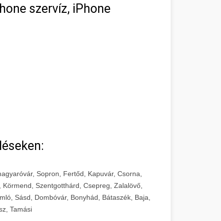
hone szervíz, iPhone
léseken:
agyaróvár, Sopron, Fertőd, Kapuvár, Csorna,
, Körmend, Szentgotthárd, Csepreg, Zalalövő,
mló, Sásd, Dombóvár, Bonyhád, Bátaszék, Baja,
sz, Tamási