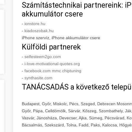
Számítástechnikai partnereink: iP
akkumulátor csere
-
ionstore.hu
-
kiadoszobak.hu
iPhone szervíz, iPhone akkumulátor csere
Külföldi partnerek
-
selfesteem2go.com
-
i-love-motivational-quotes.org
-
facebook.com mmc chiptuning
-
synthasite.com
TANÁCSADÁS a következő telepü
Budapest, Győr, Miskolc, Pécs, Szeged, Debrecen Mosonm
Győr, Pápa, Celldömölk, Sárvár, Kőszeg, Szombathely, Ják
Vasvár, Jánosháza, Devecser, Ajka, Sümeg, Pécsvárad, Ko
Bácsalmás, Szekszárd, Tolna, Fadd, Paks, Kalocsa, Hőgyé