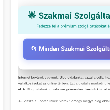
🌟 Szakmai Szolgált
Fedezze fel a prémium szolgáltatásokat 
📂 Minden Szakmai Szolgált
⚡ 1. Legjobb Elektromos Roller Szervi
Internet búvárok vagyunk. Blog oldalunkat azzal a céllal ho
Professzionális elektromos roller javítási és karban
vállalkozásokat az online térben. Ezt
a digitális marketing
le
technikusaink minőségi szervízt nyújtanak minden
📊 2. Online Marketing Ügynökség
el. A
Blog oldalunkon
való megjelenéshez, kérünk küld el 
Szervizközpont Látogatása
roller javítószer
Átfogó online marketing szolgáltatások, beleértve 
<-- Vissza a Footer linkek Siófok Somogy megye blog oldal
digitális hirdetéseket. Növekedés elérése adatvezére
🛴 3. Legjobb Elektromos Roller