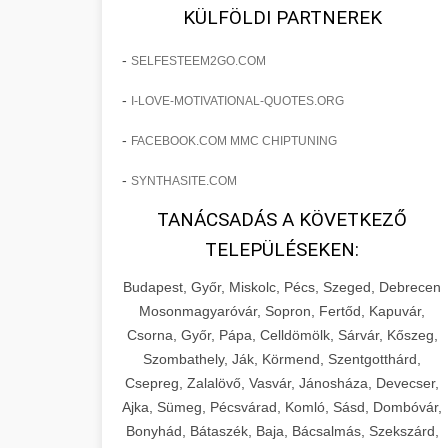
fejlesztések révén a kozmetikai
os Növekedést
KÜLFÖLDI PARTNEREK
sebészeti praxisban.
Lépésről lépésre marketing tervrajz,
-
SELFESTEEM2GO.COM
amely 150%-os növekedést
brikettgyartas.com
📋 17. Egy Klinika 150%-
-
I-LOVE-MOTIVATIONAL-QUOTES.ORG
eredményezett. Ismerje meg a
+
os Növekedésének
páciensszám növekedés
taktikákat, csatornákat és stratégiákat,
Története
-
FACEBOOK.COM MMC CHIPTUNING
amelyek valós eredményeket hoznak.
Teljes dokumentáció egy klinika
-
SYNTHASITE.COM
átalakulási útjáról, bemutatva az utat a
szonyegtisztito.net
🎪 18. Szemhéjplasztika
TANÁCSADÁS A KÖVETKEZŐ
küzdő praxistól a virágzó vállalkozásig
+
Iránti Érdeklődés 150%-
marketing stratégiai tervrajz
TELEPÜLÉSEKEN:
150%-os növekedéssel.
os Fokozása
Budapest, Győr, Miskolc, Pécs, Szeged, Debrecen
Technikák és módszerek a páciensek
szonyegtakaritas.org
Mosonmagyaróvár, Sopron, Fertőd, Kapuvár,
érdeklődésének és elkötelezettségének
Csorna, Győr, Pápa, Celldömölk, Sárvár, Kőszeg,
klinika átalakulási történet
🎮 19. AI Google Ads és
+
drámai növeléséhez. Egy 150%-os
Szombathely, Ják, Körmend, Szentgotthárd,
Meta Kampány Kezelés
Csepreg, Zalalövő, Vasvár, Jánosháza, Devecser,
fellendülési esettanulmány gyakorlati
Ajka, Sümeg, Pécsvárad, Komló, Sásd, Dombóvár,
betekintésekkel.
Fejlett AI-alapú Google Ads és Meta
Bonyhád, Bátaszék, Baja, Bácsalmás, Szekszárd,
hirdetési kampánykezelés.