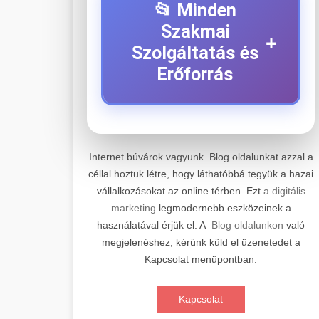
📂 Minden
Szakmai
+
Szolgáltatás és
Erőforrás
⚡ 1. Legjobb Elektromos
+
Roller Szerviz
Internet búvárok vagyunk. Blog oldalunkat azzal a
céllal hoztuk létre, hogy láthatóbbá tegyük a hazai
Professzionális elektromos roller
vállalkozásokat az online térben. Ezt
a digitális
javítási és karbantartási szolgáltatások.
📊 2. Online Marketing
+
marketing
legmodernebb eszközeinek a
Szakértő technikusaink minőségi
Ügynökség
használatával érjük el. A
Blog oldalunkon
való
szervízt nyújtanak minden jelentős
megjelenéshez, kérünk küld el üzenetedet a
márkához és modellhez.
Átfogó online marketing
Kapcsolat menüpontban.
szolgáltatások, beleértve a SEO-t,
🛴 3. Legjobb
+
Szervizközpont Látogatása
közösségi média kezelést és digitális
Elektromos Roller
Kapcsolat
hirdetéseket. Növekedés elérése
roller javítószerviz