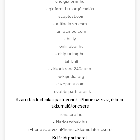
cnc giaform.hu
-
giaform.hu forgácsolás
-
szeptest.com
-
attilaglazer.com
-
ameamed.com
-
bit.ly
-
onlinebor.hu
-
chiptuning.hu
-
bit.ly itt
-
zirkonkrone240eur.at
-
wikipedia.org
-
szeptest.com
-
További partnereink
Számítástechnikai partnereink: iPhone szervíz, iPhone
akkumulátor csere
-
ionstore.hu
-
kiadoszobak.hu
iPhone szervíz, iPhone akkumulátor csere
Külföldi partnerek