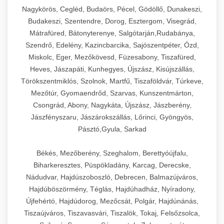
Ipari sajtreszelők és aprítógépek kereskedelmi
kereskedelmi hűtőegység
Nagykörös, Cegléd, Budaörs, Pécel, Gödöllő, Dunakeszi,
chef-iparikonyhagepek.hu
élelmiszer-előkészítéshez. Különböző reszelési
🍳 28. Nagykonyhai
Budakeszi, Szentendre, Dorog, Esztergom, Visegrád,
+
méretek különböző alkalmazásokhoz.
kereskedelmi mosogatógép
Berendezések
Mátrafüred, Bátonyterenye, Salgótarján,Rudabánya,
Szendrő, Edelény, Kazincbarcika, Sajószentpéter, Ózd,
chef-iparikonyhagepek.hu
Teljes körű nagykonyhai berendezések és
Miskolc, Eger, Mezőkövesd, Füzesabony, Tiszafüred,
professzionális vendéglátóipari kellékek.
Heves, Jászapáti, Kunhegyes, Újszász, Kisújszállás,
kereskedelmi sajtreszelő
Minden, ami szükséges éttermi és catering
Törökszentmiklós, Szolnok, Martfű, Tiszaföldvár, Túrkeve,
műveletekhez.
Mezőtúr, Gyomaendrőd, Szarvas, Kunszentmárton,
Csongrád, Abony, Nagykáta, Újszász, Jászberény,
chef-iparikonyhagepek.hu
Jászfényszaru, Jászárokszállás, Lőrinci, Gyöngyös,
Pásztó,Gyula, Sarkad
kereskedelmi konyhai megoldások
Békés, Mezőberény, Szeghalom, Berettyóújfalu,
Biharkeresztes, Püspökladány, Karcag, Derecske,
Nádudvar, Hajdúszoboszló, Debrecen, Balmazújváros,
Hajdúböszörmény, Téglás, Hajdúhadház, Nyíradony,
Újfehértó, Hajdúdorog, Mezőcsát, Polgár, Hajdúnánás,
Tiszaújváros, Tiszavasvári, Tiszalök, Tokaj, Felsőzsolca,