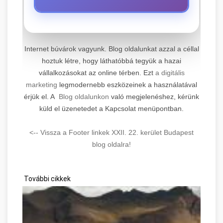
⚡ 1. Legjobb Elektromos
+
Roller Szerviz
Internet búvárok vagyunk. Blog oldalunkat azzal a céllal
Professzionális elektromos roller javítási és
hoztuk létre, hogy láthatóbbá tegyük a hazai
vállalkozásokat az online térben. Ezt
a digitális
karbantartási szolgáltatások. Szakértő
📊 2. Online Marketing
+
marketing
legmodernebb eszközeinek a használatával
technikusaink minőségi szervízt nyújtanak
Ügynökség
érjük el. A
Blog oldalunkon
való megjelenéshez, kérünk
minden jelentős márkához és modellhez.
küld el üzenetedet a Kapcsolat menüpontban.
Átfogó online marketing szolgáltatások,
Szervizközpont Látogatása
beleértve a SEO-t, közösségi média kezelést
🛴 3. Legjobb Elektromos
<-- Vissza a Footer linkek XXII. 22. kerület Budapest
+
és digitális hirdetéseket. Növekedés elérése
roller javítószerviz
Roller
blog oldalra!
adatvezérelt stratégiákkal.
Találja meg a piacon elérhető legjobb
aimarketingugynokseg.hu
elektromos rollereket. Hasonlítsa össze a
További cikkek
+
🔗 4. Prémium Linképítés
legjobb modelleket, funkciókat és árakat
digitális ügynökségi szolgáltatások
megalapozott vásárlási döntéshez.
Magas minőségű backlink beszerzési
szolgáltatások webhelye autoritásának és