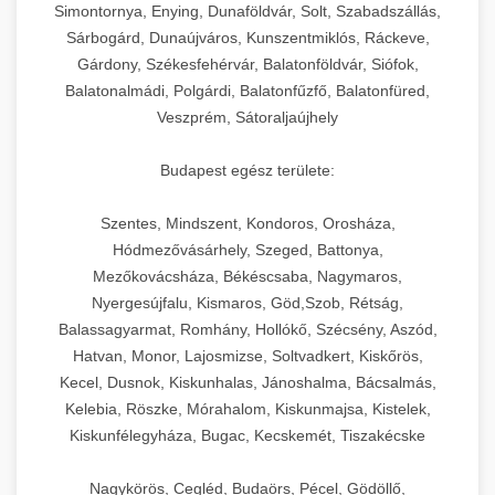
Simontornya, Enying, Dunaföldvár, Solt, Szabadszállás,
Sárbogárd, Dunaújváros, Kunszentmiklós, Ráckeve,
Gárdony, Székesfehérvár, Balatonföldvár, Siófok,
Balatonalmádi, Polgárdi, Balatonfűzfő, Balatonfüred,
Veszprém, Sátoraljaújhely
Budapest egész területe:
Szentes, Mindszent, Kondoros, Orosháza,
Hódmezővásárhely, Szeged, Battonya,
Mezőkovácsháza, Békéscsaba, Nagymaros,
Nyergesújfalu, Kismaros, Göd,Szob, Rétság,
Balassagyarmat, Romhány, Hollókő, Szécsény, Aszód,
Hatvan, Monor, Lajosmizse, Soltvadkert, Kiskőrös,
Kecel, Dusnok, Kiskunhalas, Jánoshalma, Bácsalmás,
Kelebia, Röszke, Mórahalom, Kiskunmajsa, Kistelek,
Kiskunfélegyháza, Bugac, Kecskemét, Tiszakécske
Nagykörös, Cegléd, Budaörs, Pécel, Gödöllő,