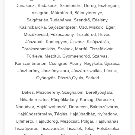
Dunakeszi, Budakeszi, Szentendre, Dorog, Esztergom,
Visegrád, Mátrafüred, Bátonyterenye,
Salgótarján,Rudabánya, Szendrő, Edelény,
Kazincbarcika, Sajószentpéter, Ózd, Miskolc, Eger,
Mezőkövesd, Füzesabony, Tiszafüred, Heves,
Jászapáti, Kunhegyes, Újszász, Kisújszállás,
Törökszentmiklós, Szolnok, Martfű, Tiszaföldvár,
Túrkeve, Mezőtúr, Gyomaendrőd, Szarvas,
Kunszentmárton, Csongrád, Abony, Nagykáta, Újszász,
Jászberény, Jászfényszaru, Jászárokszállás, Lőrinci,
Gyöngyös, Pásztó,Gyula, Sarkad
Békés, Mezőberény, Szeghalom, Berettyóújfalu,
Biharkeresztes, Püspökladány, Karcag, Derecske,
Nádudvar, Hajdúszoboszló, Debrecen, Balmazújváros,
Hajdúböszörmény, Téglás, Hajdúhadház, Nyíradony,
Újfehértó, Hajdúdorog, Mezőcsát, Polgár, Hajdúnánás,
Tiszaújváros, Tiszavasvári, Tiszalök, Tokaj, Felsőzsolca,