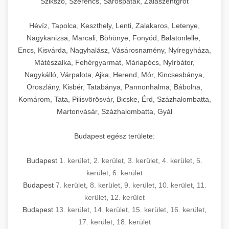
Szikszó, Szerencs, Sárospatak, Zalaszentgrót
Hévíz, Tapolca, Keszthely, Lenti, Zalakaros, Letenye,
Nagykanizsa, Marcali, Böhönye, Fonyód, Balatonlelle,
Encs, Kisvárda, Nagyhalász, Vásárosnamény, Nyíregyháza,
Mátészalka, Fehérgyarmat, Máriapócs, Nyírbátor,
Nagykálló, Várpalota, Ajka, Herend, Mór, Kincsesbánya,
Oroszlány, Kisbér, Tatabánya, Pannonhalma, Bábolna,
Komárom, Tata, Pilisvörösvár, Bicske, Érd, Százhalombatta,
Martonvásár, Százhalombatta, Gyál
Budapest egész területe:
Budapest
1. kerület
,
2. kerület
,
3. kerület
,
4. kerület
,
5.
kerület
,
6. kerület
Budapest
7. kerület
,
8. kerület
,
9. kerület
,
10. kerület
,
11.
kerület
,
12. kerület
Budapest
13. kerület
,
14. kerület
,
15. kerület
,
16. kerület
,
17. kerület
,
18. kerület