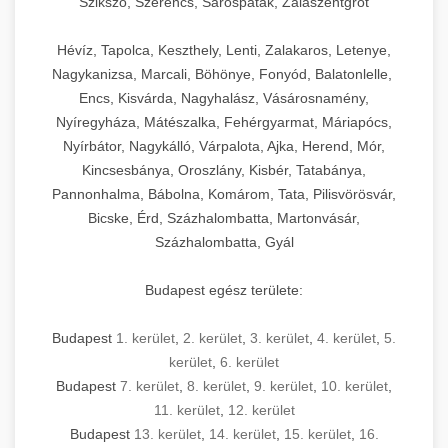
Szikszó, Szerencs, Sárospatak, Zalaszentgrót
Hévíz, Tapolca, Keszthely, Lenti, Zalakaros, Letenye,
Nagykanizsa, Marcali, Böhönye, Fonyód, Balatonlelle,
Encs, Kisvárda, Nagyhalász, Vásárosnamény,
Nyíregyháza, Mátészalka, Fehérgyarmat, Máriapócs,
Nyírbátor, Nagykálló, Várpalota, Ajka, Herend, Mór,
Kincsesbánya, Oroszlány, Kisbér, Tatabánya,
Pannonhalma, Bábolna, Komárom, Tata, Pilisvörösvár,
Bicske, Érd, Százhalombatta, Martonvásár,
Százhalombatta, Gyál
Budapest egész területe:
Budapest
1. kerület
,
2. kerület
,
3. kerület
,
4. kerület
,
5.
kerület
,
6. kerület
Budapest
7. kerület
,
8. kerület
,
9. kerület
,
10. kerület
,
11. kerület
,
12. kerület
Budapest
13. kerület
,
14. kerület
,
15. kerület
,
16.