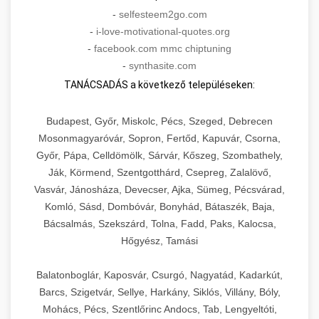
-
selfesteem2go.com
-
i-love-motivational-quotes.org
-
facebook.com mmc chiptuning
-
synthasite.com
TANÁCSADÁS a következő településeken:
Budapest, Győr, Miskolc, Pécs, Szeged, Debrecen
Mosonmagyaróvár, Sopron, Fertőd, Kapuvár, Csorna,
Győr, Pápa, Celldömölk, Sárvár, Kőszeg, Szombathely,
Ják, Körmend, Szentgotthárd, Csepreg, Zalalövő,
Vasvár, Jánosháza, Devecser, Ajka, Sümeg, Pécsvárad,
Komló, Sásd, Dombóvár, Bonyhád, Bátaszék, Baja,
Bácsalmás, Szekszárd, Tolna, Fadd, Paks, Kalocsa,
Hőgyész, Tamási
Balatonboglár, Kaposvár, Csurgó, Nagyatád, Kadarkút,
Barcs, Szigetvár, Sellye, Harkány, Siklós, Villány, Bóly,
Mohács, Pécs, Szentlőrinc Andocs, Tab, Lengyeltóti,