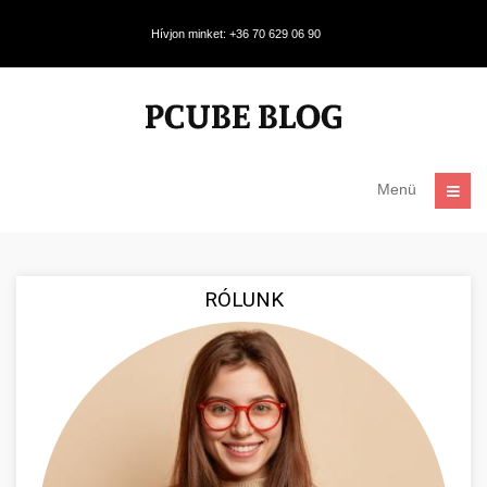
Hívjon minket: +36 70 629 06 90
Menü
RÓLUNK