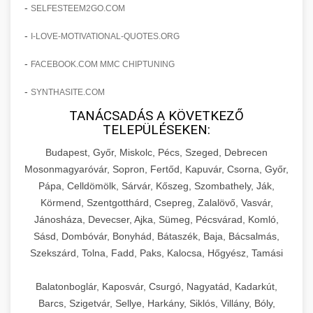
amelyek valós eredményeket hoznak.
-
SELFESTEEM2GO.COM
Teljes dokumentáció egy klinika átalakulási
-
I-LOVE-MOTIVATIONAL-QUOTES.ORG
szonyegtisztito.net
útjáról, bemutatva az utat a küzdő praxistól a
🎪 18. Szemhéjplasztika Iránti
+
virágzó vállalkozásig 150%-os növekedéssel.
marketing stratégiai tervrajz
Érdeklődés 150%-os Fokozása
-
FACEBOOK.COM MMC CHIPTUNING
-
szonyegtakaritas.org
SYNTHASITE.COM
Technikák és módszerek a páciensek
érdeklődésének és elkötelezettségének drámai
TANÁCSADÁS A KÖVETKEZŐ
klinika átalakulási történet
🎮 19. AI Google Ads és Meta
+
TELEPÜLÉSEKEN:
növeléséhez. Egy 150%-os fellendülési
Kampány Kezelés
esettanulmány gyakorlati betekintésekkel.
Budapest, Győr, Miskolc, Pécs, Szeged, Debrecen
Fejlett AI-alapú Google Ads és Meta hirdetési
Mosonmagyaróvár, Sopron, Fertőd, Kapuvár, Csorna, Győr,
weboldal-keszites.co
Pápa, Celldömölk, Sárvár, Kőszeg, Szombathely, Ják,
kampánykezelés. Optimalizálja hirdetési
+
🍞 20. Ipari Dagasztógép
Körmend, Szentgotthárd, Csepreg, Zalalövő, Vasvár,
költségvetését gépi tanulással és
elkötelezettség erősítési módszerek
Jánosháza, Devecser, Ajka, Sümeg, Pécsvárad, Komló,
automatizálással.
Professzionális ipari dagasztógépek és
Sásd, Dombóvár, Bonyhád, Bátaszék, Baja, Bácsalmás,
tésztakeverő gépek pékségek és kereskedelmi
+
🔪 21. Ipari Szeletelőgép
Szekszárd, Tolna, Fadd, Paks, Kalocsa, Hőgyész, Tamási
aikampany.hu
AI hirdetési automatizálás
konyhák számára. Masszív konstrukció
megbízható teljesítményhez.
Ipari hús- és sajtszeletelő gépek professzionális
Balatonboglár, Kaposvár, Csurgó, Nagyatád, Kadarkút,
élelmiszer-előkészítéshez. Precíziós vágás
Barcs, Szigetvár, Sellye, Harkány, Siklós, Villány, Bóly,
+
📦 22. Vákuumozó Gép