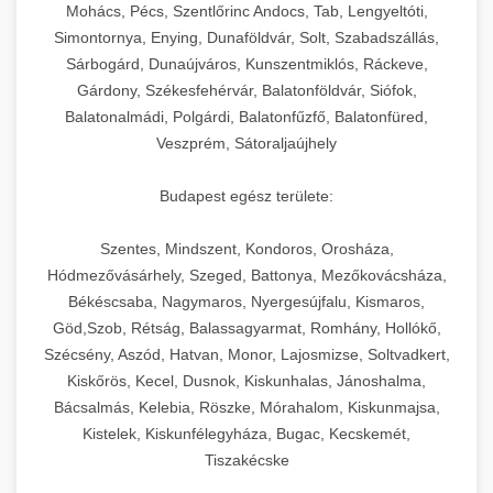
chef-iparikonyhagepek.hu
állítható vastagság beállítással.
Mohács, Pécs, Szentlőrinc Andocs, Tab, Lengyeltóti,
Simontornya, Enying, Dunaföldvár, Solt, Szabadszállás,
Kereskedelmi vákuumcsomagoló berendezések
kereskedelmi tésztakeverő
Sárbogárd, Dunaújváros, Kunszentmiklós, Ráckeve,
chef-iparikonyhagepek.hu
élelmiszerek tartósításához. Hosszabbítsa a
+
🎁 23. Vákuumfóliázó Gép
Gárdony, Székesfehérvár, Balatonföldvár, Siófok,
szavatossági időt és tartsa meg a termék
professzionális élelmiszer szeletelő
Balatonalmádi, Polgárdi, Balatonfűzfő, Balatonfüred,
frissességét.
Ipari vákuumfóliázó gépek professzionális
Veszprém, Sátoraljaújhely
élelmiszer-csomagolási műveletekhez.
+
🔥 24. Ipari Sütő és Gőzpároló
chef-iparikonyhagepek.hu
Hatékony lezárási és tartósítási megoldások.
Budapest egész területe:
Kereskedelmi légkeveréses sütők és gőzpárolók
vákuum lezáró berendezés
chef-iparikonyhagepek.hu
Szentes, Mindszent, Kondoros, Orosháza,
professzionális konyhák számára. Nagy
+
❄️ 25. Ipari Hűtőszekrény
Hódmezővásárhely, Szeged, Battonya, Mezőkovácsháza,
kapacitású sütő- és főzőberendezés precíz
kereskedelmi csomagoló gép
Békéscsaba, Nagymaros, Nyergesújfalu, Kismaros,
hőmérséklet-szabályozással.
Professzionális hűtőegységek és hűtőkamrák
Göd,Szob, Rétság, Balassagyarmat, Romhány, Hollókő,
kereskedelmi konyhák számára.
+
💧 26. Ipari Mosogatógép
Szécsény, Aszód, Hatvan, Monor, Lajosmizse, Soltvadkert,
chef-iparikonyhagepek.hu
Energiahatékony hűtési megoldások nagy
Kiskőrös, Kecel, Dusnok, Kiskunhalas, Jánoshalma,
kapacitással.
Kereskedelmi mosogatóberendezések nagy
kereskedelmi sütősütő
Bácsalmás, Kelebia, Röszke, Mórahalom, Kiskunmajsa,
forgalmú éttermi műveletekhez. Gyors tisztítási
Kistelek, Kiskunfélegyháza, Bugac, Kecskemét,
+
🧀 27. Ipari Sajtreszelő Gép
chef-iparikonyhagepek.hu
ciklusok fertőtlenítési képességekkel.
Tiszakécske