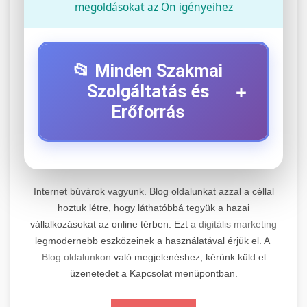
megoldásokat az Ön igényeihez
📂 Minden Szakmai
+
Szolgáltatás és
Erőforrás
⚡ 1. Legjobb Elektromos Roller
+
Szerviz
Internet búvárok vagyunk. Blog oldalunkat azzal a céllal
Professzionális elektromos roller javítási és
hoztuk létre, hogy láthatóbbá tegyük a hazai
vállalkozásokat az online térben. Ezt
a digitális marketing
karbantartási szolgáltatások. Szakértő
📊 2. Online Marketing
+
legmodernebb eszközeinek a használatával érjük el. A
technikusaink minőségi szervízt nyújtanak
Ügynökség
Blog oldalunkon
való megjelenéshez, kérünk küld el
minden jelentős márkához és modellhez.
üzenetedet a Kapcsolat menüpontban.
Átfogó online marketing szolgáltatások,
Szervizközpont Látogatása
beleértve a SEO-t, közösségi média kezelést és
+
🛴 3. Legjobb Elektromos Roller