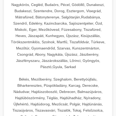
Ipari sajtreszelők és aprítógépek kereskedelmi
kereskedelmi hűtőegység
Nagykörös, Cegléd, Budaörs, Pécel, Gödöllő, Dunakeszi,
chef-iparikonyhagepek.hu
élelmiszer-előkészítéshez. Különböző reszelési
🍳 28. Nagykonyhai
Budakeszi, Szentendre, Dorog, Esztergom, Visegrád,
+
méretek különböző alkalmazásokhoz.
kereskedelmi mosogatógép
Berendezések
Mátrafüred, Bátonyterenye, Salgótarján,Rudabánya,
Szendrő, Edelény, Kazincbarcika, Sajószentpéter, Ózd,
chef-iparikonyhagepek.hu
Teljes körű nagykonyhai berendezések és
Miskolc, Eger, Mezőkövesd, Füzesabony, Tiszafüred,
professzionális vendéglátóipari kellékek.
Heves, Jászapáti, Kunhegyes, Újszász, Kisújszállás,
kereskedelmi sajtreszelő
Minden, ami szükséges éttermi és catering
Törökszentmiklós, Szolnok, Martfű, Tiszaföldvár, Túrkeve,
műveletekhez.
Mezőtúr, Gyomaendrőd, Szarvas, Kunszentmárton,
Csongrád, Abony, Nagykáta, Újszász, Jászberény,
chef-iparikonyhagepek.hu
Jászfényszaru, Jászárokszállás, Lőrinci, Gyöngyös,
Pásztó,Gyula, Sarkad
kereskedelmi konyhai megoldások
Békés, Mezőberény, Szeghalom, Berettyóújfalu,
Biharkeresztes, Püspökladány, Karcag, Derecske,
Nádudvar, Hajdúszoboszló, Debrecen, Balmazújváros,
Hajdúböszörmény, Téglás, Hajdúhadház, Nyíradony,
Újfehértó, Hajdúdorog, Mezőcsát, Polgár, Hajdúnánás,
Tiszaújváros, Tiszavasvári, Tiszalök, Tokaj, Felsőzsolca,