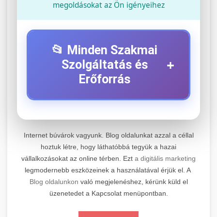
megoldásokat az Ön igényeihez
📂 Minden Szakmai
+
Szolgáltatás és
Erőforrás
⚡ 1. Legjobb Elektromos Roller
+
Szerviz
Internet búvárok vagyunk. Blog oldalunkat azzal a céllal
Professzionális elektromos roller javítási és
hoztuk létre, hogy láthatóbbá tegyük a hazai
vállalkozásokat az online térben. Ezt
a digitális marketing
karbantartási szolgáltatások. Szakértő
📊 2. Online Marketing
+
legmodernebb eszközeinek a használatával érjük el. A
technikusaink minőségi szervízt nyújtanak
Ügynökség
Blog oldalunkon
való megjelenéshez, kérünk küld el
minden jelentős márkához és modellhez.
üzenetedet a Kapcsolat menüpontban.
Átfogó online marketing szolgáltatások,
Szervizközpont Látogatása
beleértve a SEO-t, közösségi média kezelést és
+
🛴 3. Legjobb Elektromos Roller