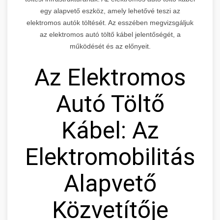
egy alapvető eszköz, amely lehetővé teszi az
elektromos autók töltését. Az esszében megvizsgáljuk
az elektromos autó töltő kábel jelentőségét, a
működését és az előnyeit.
Az Elektromos
Autó Töltő
Kábel: Az
Elektromobilitás
Alapvető
Közvetítője