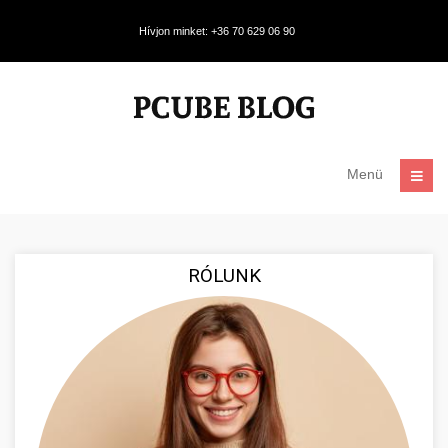
Hívjon minket: +36 70 629 06 90
Menü
RÓLUNK