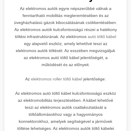
Az elektromos autók egyre népszerűbbé válnak a
fenntartható mobilitás megteremtésében és az
üvegházhatású gázok kibocsátásának csökkentésében.
Az elektromos autók kulcsfontosságú részei a hatékony
töltési infrastruktúrának. Az elektromos
autó töltő kábel
egy alapvető eszköz, amely lehetővé teszi az
elektromos autók töltését. Az esszében megvizsgáljuk
az elektromos autó töltő kábel jelentőségét, a
működését és az előnyeit.
Az
elektromos roller töltő kábel
jelentősége:
Az elektromos autó töltő kábel kulcsfontosságú eszköz
az elektromobilitás terjesztésében. A kábel lehetővé
teszi az elektromos autók csatlakoztatását a
töltőállomásokhoz vagy a hagyományos
konnektorokhoz, amelyek segítségével a járművek
töltése lehetséges. Az elektromos autók töltő kábelei