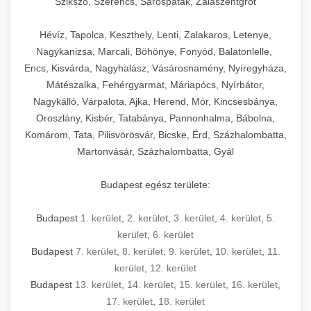
Szikszó, Szerencs, Sárospatak, Zalaszentgrót
Hévíz, Tapolca, Keszthely, Lenti, Zalakaros, Letenye,
Nagykanizsa, Marcali, Böhönye, Fonyód, Balatonlelle,
Encs, Kisvárda, Nagyhalász, Vásárosnamény, Nyíregyháza,
Mátészalka, Fehérgyarmat, Máriapócs, Nyírbátor,
Nagykálló, Várpalota, Ajka, Herend, Mór, Kincsesbánya,
Oroszlány, Kisbér, Tatabánya, Pannonhalma, Bábolna,
Komárom, Tata, Pilisvörösvár, Bicske, Érd, Százhalombatta,
Martonvásár, Százhalombatta, Gyál
Budapest egész területe:
Budapest
1. kerület
,
2. kerület
,
3. kerület
,
4. kerület
,
5.
kerület
,
6. kerület
Budapest
7. kerület
,
8. kerület
,
9. kerület
,
10. kerület
,
11.
kerület
,
12. kerület
Budapest
13. kerület
,
14. kerület
,
15. kerület
,
16. kerület
,
17. kerület
,
18. kerület