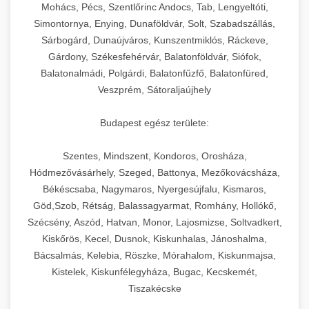
chef-iparikonyhagepek.hu
állítható vastagság beállítással.
Mohács, Pécs, Szentlőrinc Andocs, Tab, Lengyeltóti,
Simontornya, Enying, Dunaföldvár, Solt, Szabadszállás,
Kereskedelmi vákuumcsomagoló berendezések
kereskedelmi tésztakeverő
Sárbogárd, Dunaújváros, Kunszentmiklós, Ráckeve,
chef-iparikonyhagepek.hu
élelmiszerek tartósításához. Hosszabbítsa a
+
🎁 23. Vákuumfóliázó Gép
Gárdony, Székesfehérvár, Balatonföldvár, Siófok,
szavatossági időt és tartsa meg a termék
professzionális élelmiszer szeletelő
Balatonalmádi, Polgárdi, Balatonfűzfő, Balatonfüred,
frissességét.
Ipari vákuumfóliázó gépek professzionális
Veszprém, Sátoraljaújhely
élelmiszer-csomagolási műveletekhez.
+
🔥 24. Ipari Sütő és Gőzpároló
chef-iparikonyhagepek.hu
Hatékony lezárási és tartósítási megoldások.
Budapest egész területe:
Kereskedelmi légkeveréses sütők és gőzpárolók
vákuum lezáró berendezés
chef-iparikonyhagepek.hu
Szentes, Mindszent, Kondoros, Orosháza,
professzionális konyhák számára. Nagy
+
❄️ 25. Ipari Hűtőszekrény
Hódmezővásárhely, Szeged, Battonya, Mezőkovácsháza,
kapacitású sütő- és főzőberendezés precíz
kereskedelmi csomagoló gép
Békéscsaba, Nagymaros, Nyergesújfalu, Kismaros,
hőmérséklet-szabályozással.
Professzionális hűtőegységek és hűtőkamrák
Göd,Szob, Rétság, Balassagyarmat, Romhány, Hollókő,
kereskedelmi konyhák számára.
+
💧 26. Ipari Mosogatógép
Szécsény, Aszód, Hatvan, Monor, Lajosmizse, Soltvadkert,
chef-iparikonyhagepek.hu
Energiahatékony hűtési megoldások nagy
Kiskőrös, Kecel, Dusnok, Kiskunhalas, Jánoshalma,
kapacitással.
Kereskedelmi mosogatóberendezések nagy
kereskedelmi sütősütő
Bácsalmás, Kelebia, Röszke, Mórahalom, Kiskunmajsa,
forgalmú éttermi műveletekhez. Gyors tisztítási
Kistelek, Kiskunfélegyháza, Bugac, Kecskemét,
+
🧀 27. Ipari Sajtreszelő Gép
chef-iparikonyhagepek.hu
ciklusok fertőtlenítési képességekkel.
Tiszakécske