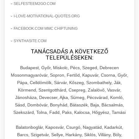
amelyek valós eredményeket hoznak.
-
SELFESTEEM2GO.COM
Teljes dokumentáció egy klinika átalakulási
-
I-LOVE-MOTIVATIONAL-QUOTES.ORG
szonyegtisztito.net
útjáról, bemutatva az utat a küzdő praxistól a
🎪 18. Szemhéjplasztika Iránti
+
virágzó vállalkozásig 150%-os növekedéssel.
marketing stratégiai tervrajz
Érdeklődés 150%-os Fokozása
-
FACEBOOK.COM MMC CHIPTUNING
-
szonyegtakaritas.org
SYNTHASITE.COM
Technikák és módszerek a páciensek
érdeklődésének és elkötelezettségének drámai
TANÁCSADÁS A KÖVETKEZŐ
klinika átalakulási történet
🎮 19. AI Google Ads és Meta
+
TELEPÜLÉSEKEN:
növeléséhez. Egy 150%-os fellendülési
Kampány Kezelés
esettanulmány gyakorlati betekintésekkel.
Budapest, Győr, Miskolc, Pécs, Szeged, Debrecen
Fejlett AI-alapú Google Ads és Meta hirdetési
Mosonmagyaróvár, Sopron, Fertőd, Kapuvár, Csorna, Győr,
weboldal-keszites.co
Pápa, Celldömölk, Sárvár, Kőszeg, Szombathely, Ják,
kampánykezelés. Optimalizálja hirdetési
+
🍞 20. Ipari Dagasztógép
Körmend, Szentgotthárd, Csepreg, Zalalövő, Vasvár,
költségvetését gépi tanulással és
elkötelezettség erősítési módszerek
Jánosháza, Devecser, Ajka, Sümeg, Pécsvárad, Komló,
automatizálással.
Professzionális ipari dagasztógépek és
Sásd, Dombóvár, Bonyhád, Bátaszék, Baja, Bácsalmás,
tésztakeverő gépek pékségek és kereskedelmi
+
🔪 21. Ipari Szeletelőgép
Szekszárd, Tolna, Fadd, Paks, Kalocsa, Hőgyész, Tamási
aikampany.hu
AI hirdetési automatizálás
konyhák számára. Masszív konstrukció
megbízható teljesítményhez.
Ipari hús- és sajtszeletelő gépek professzionális
Balatonboglár, Kaposvár, Csurgó, Nagyatád, Kadarkút,
élelmiszer-előkészítéshez. Precíziós vágás
Barcs, Szigetvár, Sellye, Harkány, Siklós, Villány, Bóly,
+
📦 22. Vákuumozó Gép