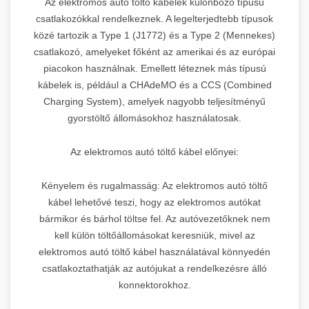
Az elektromos autó töltő kábelek különböző típusú
csatlakozókkal rendelkeznek. A legelterjedtebb típusok
közé tartozik a Type 1 (J1772) és a Type 2 (Mennekes)
csatlakozó, amelyeket főként az amerikai és az európai
piacokon használnak. Emellett léteznek más típusú
kábelek is, például a CHAdeMO és a CCS (Combined
Charging System), amelyek nagyobb teljesítményű
gyorstöltő állomásokhoz használatosak.
Az elektromos autó töltő kábel előnyei:
Kényelem és rugalmasság: Az elektromos autó töltő
kábel lehetővé teszi, hogy az elektromos autókat
bármikor és bárhol töltse fel. Az autóvezetőknek nem
kell külön töltőállomásokat keresniük, mivel az
elektromos autó töltő kábel használatával könnyedén
csatlakoztathatják az autójukat a rendelkezésre álló
konnektorokhoz.