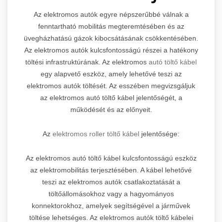
Az elektromos autók egyre népszerűbbé válnak a
fenntartható mobilitás megteremtésében és az
üvegházhatású gázok kibocsátásának csökkentésében.
Az elektromos autók kulcsfontosságú részei a hatékony
töltési infrastruktúrának. Az elektromos
autó töltő kábel
egy alapvető eszköz, amely lehetővé teszi az
elektromos autók töltését. Az esszében megvizsgáljuk
az elektromos autó töltő kábel jelentőségét, a
működését és az előnyeit.
Az
elektromos roller töltő kábel
jelentősége:
Az elektromos autó töltő kábel kulcsfontosságú eszköz
az elektromobilitás terjesztésében. A kábel lehetővé
teszi az elektromos autók csatlakoztatását a
töltőállomásokhoz vagy a hagyományos
konnektorokhoz, amelyek segítségével a járművek
töltése lehetséges. Az elektromos autók töltő kábelei