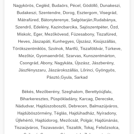
Ipari sajtreszelők és aprítógépek kereskedelmi
kereskedelmi hűtőegység
Nagykörös, Cegléd, Budaörs, Pécel, Gödöllő, Dunakeszi,
chef-iparikonyhagepek.hu
élelmiszer-előkészítéshez. Különböző reszelési
🍳 28. Nagykonyhai
Budakeszi, Szentendre, Dorog, Esztergom, Visegrád,
+
méretek különböző alkalmazásokhoz.
kereskedelmi mosogatógép
Berendezések
Mátrafüred, Bátonyterenye, Salgótarján,Rudabánya,
Szendrő, Edelény, Kazincbarcika, Sajószentpéter, Ózd,
chef-iparikonyhagepek.hu
Teljes körű nagykonyhai berendezések és
Miskolc, Eger, Mezőkövesd, Füzesabony, Tiszafüred,
professzionális vendéglátóipari kellékek.
Heves, Jászapáti, Kunhegyes, Újszász, Kisújszállás,
kereskedelmi sajtreszelő
Minden, ami szükséges éttermi és catering
Törökszentmiklós, Szolnok, Martfű, Tiszaföldvár, Túrkeve,
műveletekhez.
Mezőtúr, Gyomaendrőd, Szarvas, Kunszentmárton,
Csongrád, Abony, Nagykáta, Újszász, Jászberény,
chef-iparikonyhagepek.hu
Jászfényszaru, Jászárokszállás, Lőrinci, Gyöngyös,
Pásztó,Gyula, Sarkad
kereskedelmi konyhai megoldások
Békés, Mezőberény, Szeghalom, Berettyóújfalu,
Biharkeresztes, Püspökladány, Karcag, Derecske,
Nádudvar, Hajdúszoboszló, Debrecen, Balmazújváros,
Hajdúböszörmény, Téglás, Hajdúhadház, Nyíradony,
Újfehértó, Hajdúdorog, Mezőcsát, Polgár, Hajdúnánás,
Tiszaújváros, Tiszavasvári, Tiszalök, Tokaj, Felsőzsolca,