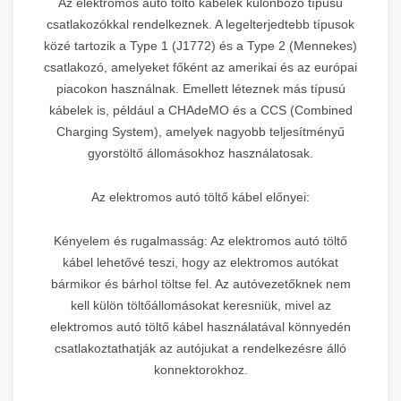
Az elektromos autó töltő kábelek különböző típusú
csatlakozókkal rendelkeznek. A legelterjedtebb típusok
közé tartozik a Type 1 (J1772) és a Type 2 (Mennekes)
csatlakozó, amelyeket főként az amerikai és az európai
piacokon használnak. Emellett léteznek más típusú
kábelek is, például a CHAdeMO és a CCS (Combined
Charging System), amelyek nagyobb teljesítményű
gyorstöltő állomásokhoz használatosak.
Az elektromos autó töltő kábel előnyei:
Kényelem és rugalmasság: Az elektromos autó töltő
kábel lehetővé teszi, hogy az elektromos autókat
bármikor és bárhol töltse fel. Az autóvezetőknek nem
kell külön töltőállomásokat keresniük, mivel az
elektromos autó töltő kábel használatával könnyedén
csatlakoztathatják az autójukat a rendelkezésre álló
konnektorokhoz.