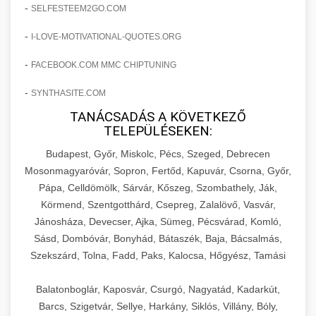
amelyek valós eredményeket hoznak.
-
SELFESTEEM2GO.COM
Teljes dokumentáció egy klinika átalakulási
-
I-LOVE-MOTIVATIONAL-QUOTES.ORG
szonyegtisztito.net
útjáról, bemutatva az utat a küzdő praxistól a
🎪 18. Szemhéjplasztika Iránti
+
virágzó vállalkozásig 150%-os növekedéssel.
marketing stratégiai tervrajz
Érdeklődés 150%-os Fokozása
-
FACEBOOK.COM MMC CHIPTUNING
-
szonyegtakaritas.org
SYNTHASITE.COM
Technikák és módszerek a páciensek
érdeklődésének és elkötelezettségének drámai
TANÁCSADÁS A KÖVETKEZŐ
klinika átalakulási történet
🎮 19. AI Google Ads és Meta
+
TELEPÜLÉSEKEN:
növeléséhez. Egy 150%-os fellendülési
Kampány Kezelés
esettanulmány gyakorlati betekintésekkel.
Budapest, Győr, Miskolc, Pécs, Szeged, Debrecen
Fejlett AI-alapú Google Ads és Meta hirdetési
Mosonmagyaróvár, Sopron, Fertőd, Kapuvár, Csorna, Győr,
weboldal-keszites.co
Pápa, Celldömölk, Sárvár, Kőszeg, Szombathely, Ják,
kampánykezelés. Optimalizálja hirdetési
+
🍞 20. Ipari Dagasztógép
Körmend, Szentgotthárd, Csepreg, Zalalövő, Vasvár,
költségvetését gépi tanulással és
elkötelezettség erősítési módszerek
Jánosháza, Devecser, Ajka, Sümeg, Pécsvárad, Komló,
automatizálással.
Professzionális ipari dagasztógépek és
Sásd, Dombóvár, Bonyhád, Bátaszék, Baja, Bácsalmás,
tésztakeverő gépek pékségek és kereskedelmi
+
🔪 21. Ipari Szeletelőgép
Szekszárd, Tolna, Fadd, Paks, Kalocsa, Hőgyész, Tamási
aikampany.hu
AI hirdetési automatizálás
konyhák számára. Masszív konstrukció
megbízható teljesítményhez.
Ipari hús- és sajtszeletelő gépek professzionális
Balatonboglár, Kaposvár, Csurgó, Nagyatád, Kadarkút,
élelmiszer-előkészítéshez. Precíziós vágás
Barcs, Szigetvár, Sellye, Harkány, Siklós, Villány, Bóly,
+
📦 22. Vákuumozó Gép