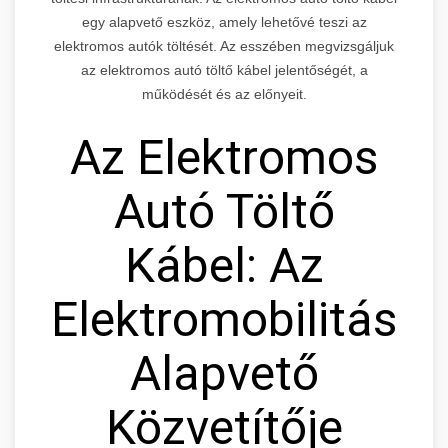
egy alapvető eszköz, amely lehetővé teszi az
elektromos autók töltését. Az esszében megvizsgáljuk
az elektromos autó töltő kábel jelentőségét, a
működését és az előnyeit.
Az Elektromos
Autó Töltő
Kábel: Az
Elektromobilitás
Alapvető
Közvetítője