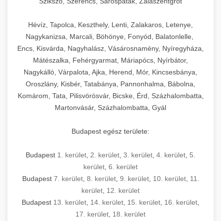
Szikszó, Szerencs, Sárospatak, Zalaszentgrót
Hévíz, Tapolca, Keszthely, Lenti, Zalakaros, Letenye,
Nagykanizsa, Marcali, Böhönye, Fonyód, Balatonlelle,
Encs, Kisvárda, Nagyhalász, Vásárosnamény, Nyíregyháza,
Mátészalka, Fehérgyarmat, Máriapócs, Nyírbátor,
Nagykálló, Várpalota, Ajka, Herend, Mór, Kincsesbánya,
Oroszlány, Kisbér, Tatabánya, Pannonhalma, Bábolna,
Komárom, Tata, Pilisvörösvár, Bicske, Érd, Százhalombatta,
Martonvásár, Százhalombatta, Gyál
Budapest egész területe:
Budapest
1. kerület
,
2. kerület
,
3. kerület
,
4. kerület
,
5.
kerület
,
6. kerület
Budapest
7. kerület
,
8. kerület
,
9. kerület
,
10. kerület
,
11.
kerület
,
12. kerület
Budapest
13. kerület
,
14. kerület
,
15. kerület
,
16. kerület
,
17. kerület
,
18. kerület