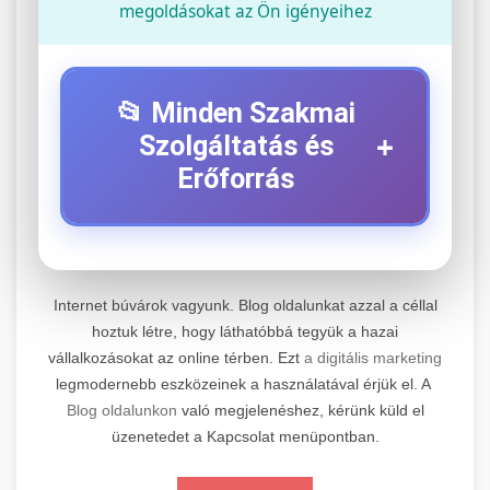
megoldásokat az Ön igényeihez
📂 Minden Szakmai
+
Szolgáltatás és
Erőforrás
⚡ 1. Legjobb Elektromos Roller
+
Szerviz
Internet búvárok vagyunk. Blog oldalunkat azzal a céllal
Professzionális elektromos roller javítási és
hoztuk létre, hogy láthatóbbá tegyük a hazai
vállalkozásokat az online térben. Ezt
a digitális marketing
karbantartási szolgáltatások. Szakértő
📊 2. Online Marketing
+
legmodernebb eszközeinek a használatával érjük el. A
technikusaink minőségi szervízt nyújtanak
Ügynökség
Blog oldalunkon
való megjelenéshez, kérünk küld el
minden jelentős márkához és modellhez.
üzenetedet a Kapcsolat menüpontban.
Átfogó online marketing szolgáltatások,
Szervizközpont Látogatása
beleértve a SEO-t, közösségi média kezelést és
+
🛴 3. Legjobb Elektromos Roller