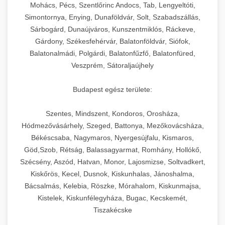
chef-iparikonyhagepek.hu
állítható vastagság beállítással.
Mohács, Pécs, Szentlőrinc Andocs, Tab, Lengyeltóti,
Simontornya, Enying, Dunaföldvár, Solt, Szabadszállás,
Kereskedelmi vákuumcsomagoló berendezések
kereskedelmi tésztakeverő
Sárbogárd, Dunaújváros, Kunszentmiklós, Ráckeve,
chef-iparikonyhagepek.hu
élelmiszerek tartósításához. Hosszabbítsa a
+
🎁 23. Vákuumfóliázó Gép
Gárdony, Székesfehérvár, Balatonföldvár, Siófok,
szavatossági időt és tartsa meg a termék
professzionális élelmiszer szeletelő
Balatonalmádi, Polgárdi, Balatonfűzfő, Balatonfüred,
frissességét.
Ipari vákuumfóliázó gépek professzionális
Veszprém, Sátoraljaújhely
élelmiszer-csomagolási műveletekhez.
+
🔥 24. Ipari Sütő és Gőzpároló
chef-iparikonyhagepek.hu
Hatékony lezárási és tartósítási megoldások.
Budapest egész területe:
Kereskedelmi légkeveréses sütők és gőzpárolók
vákuum lezáró berendezés
chef-iparikonyhagepek.hu
Szentes, Mindszent, Kondoros, Orosháza,
professzionális konyhák számára. Nagy
+
❄️ 25. Ipari Hűtőszekrény
Hódmezővásárhely, Szeged, Battonya, Mezőkovácsháza,
kapacitású sütő- és főzőberendezés precíz
kereskedelmi csomagoló gép
Békéscsaba, Nagymaros, Nyergesújfalu, Kismaros,
hőmérséklet-szabályozással.
Professzionális hűtőegységek és hűtőkamrák
Göd,Szob, Rétság, Balassagyarmat, Romhány, Hollókő,
kereskedelmi konyhák számára.
+
💧 26. Ipari Mosogatógép
Szécsény, Aszód, Hatvan, Monor, Lajosmizse, Soltvadkert,
chef-iparikonyhagepek.hu
Energiahatékony hűtési megoldások nagy
Kiskőrös, Kecel, Dusnok, Kiskunhalas, Jánoshalma,
kapacitással.
Kereskedelmi mosogatóberendezések nagy
kereskedelmi sütősütő
Bácsalmás, Kelebia, Röszke, Mórahalom, Kiskunmajsa,
forgalmú éttermi műveletekhez. Gyors tisztítási
Kistelek, Kiskunfélegyháza, Bugac, Kecskemét,
+
🧀 27. Ipari Sajtreszelő Gép
chef-iparikonyhagepek.hu
ciklusok fertőtlenítési képességekkel.
Tiszakécske