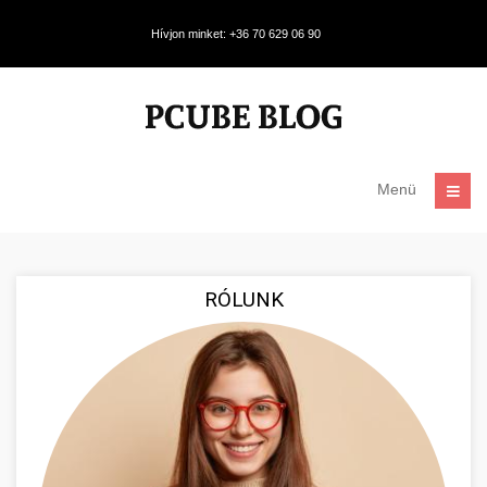
Hívjon minket: +36 70 629 06 90
Menü
RÓLUNK