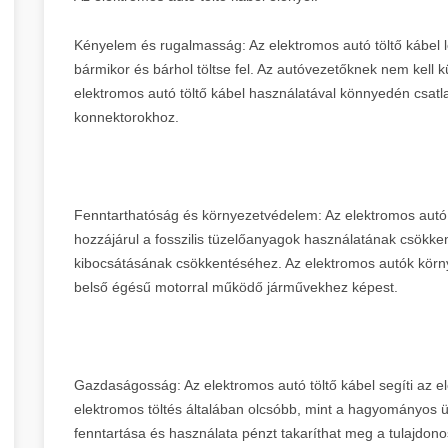
Kényelem és rugalmasság: Az elektromos autó töltő kábel l
bármikor és bárhol töltse fel. Az autóvezetőknek nem kell k
elektromos autó töltő kábel használatával könnyedén csatla
konnektorokhoz.
Fenntarthatóság és környezetvédelem: Az elektromos autó tö
hozzájárul a fosszilis tüzelőanyagok használatának csök
kibocsátásának csökkentéséhez. Az elektromos autók körn
belső égésű motorral működő járművekhez képest.
Gazdaságosság: Az elektromos autó töltő kábel segíti az 
elektromos töltés általában olcsóbb, mint a hagyományos
fenntartása és használata pénzt takaríthat meg a tulajdon