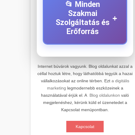
📂 Minden
Szakmai
+
Szolgáltatás és
Erőforrás
⚡ 1. Legjobb Elektromos
+
Roller Szerviz
Internet búvárok vagyunk. Blog oldalunkat azzal a
céllal hoztuk létre, hogy láthatóbbá tegyük a hazai
Professzionális elektromos roller
vállalkozásokat az online térben. Ezt
a digitális
javítási és karbantartási szolgáltatások.
📊 2. Online Marketing
+
marketing
legmodernebb eszközeinek a
Szakértő technikusaink minőségi
Ügynökség
használatával érjük el. A
Blog oldalunkon
való
szervízt nyújtanak minden jelentős
megjelenéshez, kérünk küld el üzenetedet a
márkához és modellhez.
Átfogó online marketing
Kapcsolat menüpontban.
szolgáltatások, beleértve a SEO-t,
🛴 3. Legjobb
+
Szervizközpont Látogatása
közösségi média kezelést és digitális
Elektromos Roller
Kapcsolat
hirdetéseket. Növekedés elérése
roller javítószerviz