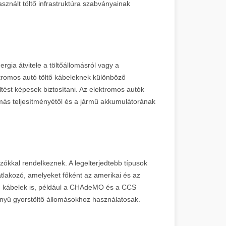
sznált töltő infrastruktúra szabványainak
rgia átvitele a töltőállomásról vagy a
tromos autó töltő kábeleknek különböző
öltést képesek biztosítani. Az elektromos autók
omás teljesítményétől és a jármű akkumulátorának
zókkal rendelkeznek. A legelterjedtebb típusok
tlakozó, amelyeket főként az amerikai és az
sú kábelek is, például a CHAdeMO és a CCS
yű gyorstöltő állomásokhoz használatosak.