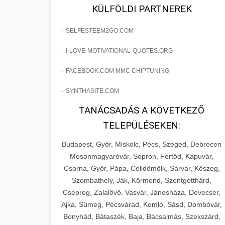
fejlesztések révén a kozmetikai
os Növekedést
KÜLFÖLDI PARTNEREK
sebészeti praxisban.
Lépésről lépésre marketing tervrajz,
-
SELFESTEEM2GO.COM
amely 150%-os növekedést
brikettgyartas.com
📋 17. Egy Klinika 150%-
-
I-LOVE-MOTIVATIONAL-QUOTES.ORG
eredményezett. Ismerje meg a
+
os Növekedésének
páciensszám növekedés
taktikákat, csatornákat és stratégiákat,
Története
-
FACEBOOK.COM MMC CHIPTUNING
amelyek valós eredményeket hoznak.
Teljes dokumentáció egy klinika
-
SYNTHASITE.COM
átalakulási útjáról, bemutatva az utat a
szonyegtisztito.net
🎪 18. Szemhéjplasztika
TANÁCSADÁS A KÖVETKEZŐ
küzdő praxistól a virágzó vállalkozásig
+
Iránti Érdeklődés 150%-
marketing stratégiai tervrajz
TELEPÜLÉSEKEN:
150%-os növekedéssel.
os Fokozása
Budapest, Győr, Miskolc, Pécs, Szeged, Debrecen
Technikák és módszerek a páciensek
szonyegtakaritas.org
Mosonmagyaróvár, Sopron, Fertőd, Kapuvár,
érdeklődésének és elkötelezettségének
Csorna, Győr, Pápa, Celldömölk, Sárvár, Kőszeg,
klinika átalakulási történet
🎮 19. AI Google Ads és
+
drámai növeléséhez. Egy 150%-os
Szombathely, Ják, Körmend, Szentgotthárd,
Meta Kampány Kezelés
Csepreg, Zalalövő, Vasvár, Jánosháza, Devecser,
fellendülési esettanulmány gyakorlati
Ajka, Sümeg, Pécsvárad, Komló, Sásd, Dombóvár,
betekintésekkel.
Fejlett AI-alapú Google Ads és Meta
Bonyhád, Bátaszék, Baja, Bácsalmás, Szekszárd,
hirdetési kampánykezelés.