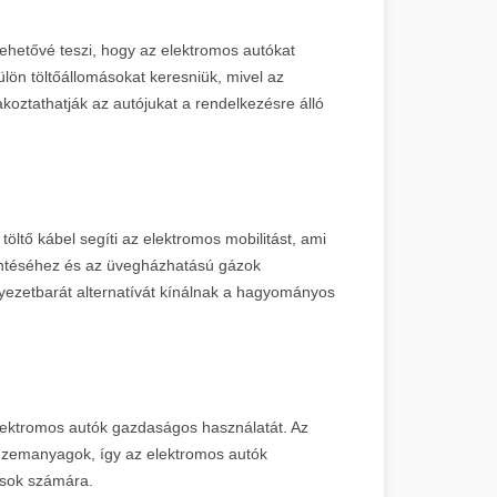
ehetővé teszi, hogy az elektromos autókat
ülön töltőállomásokat keresniük, mivel az
koztathatják az autójukat a rendelkezésre álló
ltő kábel segíti az elektromos mobilitást, ami
kentéséhez és az üvegházhatású gázok
yezetbarát alternatívát kínálnak a hagyományos
elektromos autók gazdaságos használatát. Az
 üzemanyagok, így az elektromos autók
osok számára.