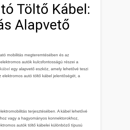
tó Töltő Kábel:
ás Alapvető
ható mobilitás megteremtésében és az
lektromos autók kulcsfontosságú részei a
 kábel
egy alapvető eszköz, amely lehetővé teszi
 elektromos autó töltő kábel jelentőségét, a
lektromobilitás terjesztésében. A kábel lehetővé
sokhoz vagy a hagyományos konnektorokhoz,
ektromos autók töltő kábelei különböző típusú