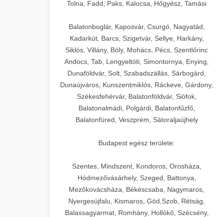
+
🍞 20. Ipari Dagasztógép
Tolna, Fadd, Paks, Kalocsa, Hőgyész, Tamási
weboldal-keszites.co
Optimalizálja hirdetési költségvetését
gépi tanulással és automatizálással.
Professzionális ipari dagasztógépek és
elkötelezettség erősítési módszerek
Balatonboglár, Kaposvár, Csurgó, Nagyatád,
tésztakeverő gépek pékségek és
+
Kadarkút, Barcs, Szigetvár, Sellye, Harkány,
🔪 21. Ipari Szeletelőgép
aikampany.hu
kereskedelmi konyhák számára.
Siklós, Villány, Bóly, Mohács, Pécs, Szentlőrinc
Masszív konstrukció megbízható
Andocs, Tab, Lengyeltóti, Simontornya, Enying,
Ipari hús- és sajtszeletelő gépek
AI hirdetési automatizálás
teljesítményhez.
Dunaföldvár, Solt, Szabadszállás, Sárbogárd,
professzionális élelmiszer-
+
📦 22. Vákuumozó Gép
Dunaújváros, Kunszentmiklós, Ráckeve, Gárdony,
előkészítéshez. Precíziós vágás
Székesfehérvár, Balatonföldvár, Siófok,
chef-iparikonyhagepek.hu
állítható vastagság beállítással.
Kereskedelmi vákuumcsomagoló
Balatonalmádi, Polgárdi, Balatonfűzfő,
berendezések élelmiszerek
kereskedelmi tésztakeverő
🎁 23. Vákuumfóliázó
Balatonfüred, Veszprém, Sátoraljaújhely
+
chef-iparikonyhagepek.hu
tartósításához. Hosszabbítsa a
Gép
szavatossági időt és tartsa meg a
professzionális élelmiszer szeletelő
Budapest egész területe:
termék frissességét.
Ipari vákuumfóliázó gépek
professzionális élelmiszer-csomagolási
Szentes, Mindszent, Kondoros, Orosháza,
🔥 24. Ipari Sütő és
+
chef-iparikonyhagepek.hu
műveletekhez. Hatékony lezárási és
Hódmezővásárhely, Szeged, Battonya,
Gőzpároló
Mezőkovácsháza, Békéscsaba, Nagymaros,
tartósítási megoldások.
vákuum lezáró berendezés
Nyergesújfalu, Kismaros, Göd,Szob, Rétság,
Kereskedelmi légkeveréses sütők és
Balassagyarmat, Romhány, Hollókő, Szécsény,
chef-iparikonyhagepek.hu
gőzpárolók professzionális konyhák