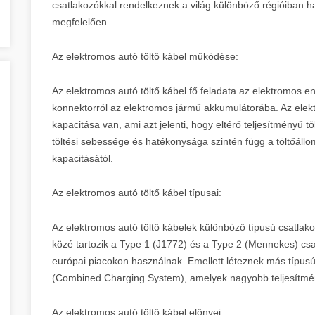
csatlakozókkal rendelkeznek a világ különböző régióiban ha
megfelelően.
Az elektromos autó töltő kábel működése:
Az elektromos autó töltő kábel fő feladata az elektromos ene
konnektorról az elektromos jármű akkumulátorába. Az elek
kapacitása van, ami azt jelenti, hogy eltérő teljesítményű t
töltési sebessége és hatékonysága szintén függ a töltőáll
kapacitásától.
Az elektromos autó töltő kábel típusai:
Az elektromos autó töltő kábelek különböző típusú csatlako
közé tartozik a Type 1 (J1772) és a Type 2 (Mennekes) csa
európai piacokon használnak. Emellett léteznek más típu
(Combined Charging System), amelyek nagyobb teljesítmén
Az elektromos autó töltő kábel előnyei: