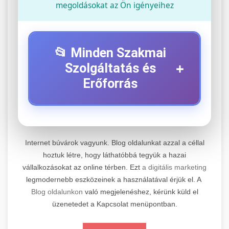
megoldásokat az Ön igényeihez
📂 Minden Szakmai
+
Szolgáltatás és
Erőforrás
⚡ 1. Legjobb Elektromos Roller
+
Szerviz
Internet búvárok vagyunk. Blog oldalunkat azzal a céllal
Professzionális elektromos roller javítási és
hoztuk létre, hogy láthatóbbá tegyük a hazai
vállalkozásokat az online térben. Ezt
a digitális marketing
karbantartási szolgáltatások. Szakértő
📊 2. Online Marketing
+
legmodernebb eszközeinek a használatával érjük el. A
technikusaink minőségi szervízt nyújtanak
Ügynökség
Blog oldalunkon
való megjelenéshez, kérünk küld el
minden jelentős márkához és modellhez.
üzenetedet a Kapcsolat menüpontban.
Átfogó online marketing szolgáltatások,
Szervizközpont Látogatása
beleértve a SEO-t, közösségi média kezelést és
+
🛴 3. Legjobb Elektromos Roller