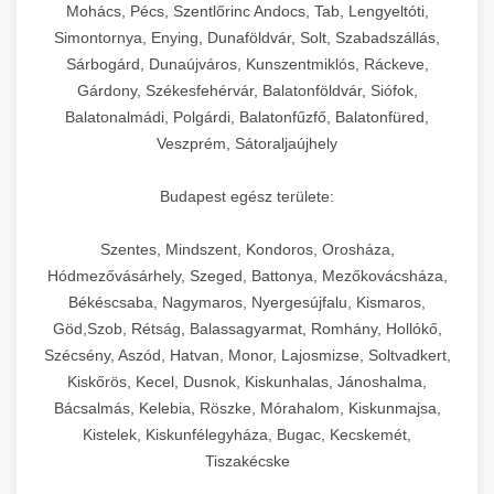
chef-iparikonyhagepek.hu
állítható vastagság beállítással.
Mohács, Pécs, Szentlőrinc Andocs, Tab, Lengyeltóti,
Simontornya, Enying, Dunaföldvár, Solt, Szabadszállás,
Kereskedelmi vákuumcsomagoló berendezések
kereskedelmi tésztakeverő
Sárbogárd, Dunaújváros, Kunszentmiklós, Ráckeve,
chef-iparikonyhagepek.hu
élelmiszerek tartósításához. Hosszabbítsa a
+
🎁 23. Vákuumfóliázó Gép
Gárdony, Székesfehérvár, Balatonföldvár, Siófok,
szavatossági időt és tartsa meg a termék
professzionális élelmiszer szeletelő
Balatonalmádi, Polgárdi, Balatonfűzfő, Balatonfüred,
frissességét.
Ipari vákuumfóliázó gépek professzionális
Veszprém, Sátoraljaújhely
élelmiszer-csomagolási műveletekhez.
+
🔥 24. Ipari Sütő és Gőzpároló
chef-iparikonyhagepek.hu
Hatékony lezárási és tartósítási megoldások.
Budapest egész területe:
Kereskedelmi légkeveréses sütők és gőzpárolók
vákuum lezáró berendezés
chef-iparikonyhagepek.hu
Szentes, Mindszent, Kondoros, Orosháza,
professzionális konyhák számára. Nagy
+
❄️ 25. Ipari Hűtőszekrény
Hódmezővásárhely, Szeged, Battonya, Mezőkovácsháza,
kapacitású sütő- és főzőberendezés precíz
kereskedelmi csomagoló gép
Békéscsaba, Nagymaros, Nyergesújfalu, Kismaros,
hőmérséklet-szabályozással.
Professzionális hűtőegységek és hűtőkamrák
Göd,Szob, Rétság, Balassagyarmat, Romhány, Hollókő,
kereskedelmi konyhák számára.
+
💧 26. Ipari Mosogatógép
Szécsény, Aszód, Hatvan, Monor, Lajosmizse, Soltvadkert,
chef-iparikonyhagepek.hu
Energiahatékony hűtési megoldások nagy
Kiskőrös, Kecel, Dusnok, Kiskunhalas, Jánoshalma,
kapacitással.
Kereskedelmi mosogatóberendezések nagy
kereskedelmi sütősütő
Bácsalmás, Kelebia, Röszke, Mórahalom, Kiskunmajsa,
forgalmú éttermi műveletekhez. Gyors tisztítási
Kistelek, Kiskunfélegyháza, Bugac, Kecskemét,
+
🧀 27. Ipari Sajtreszelő Gép
chef-iparikonyhagepek.hu
ciklusok fertőtlenítési képességekkel.
Tiszakécske