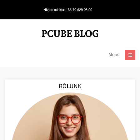
Hívjon minket: +36 70 629 06 90
Menü
RÓLUNK