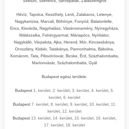
Szikszó, Szerencs, Sárospatak, Zalaszentgrót
Hévíz, Tapolca, Keszthely, Lenti, Zalakaros, Letenye,
Nagykanizsa, Marcali, Böhönye, Fonyód, Balatonlelle,
Encs, Kisvárda, Nagyhalász, Vásárosnamény, Nyíregyháza,
Mátészalka, Fehérgyarmat, Máriapócs, Nyírbátor,
Nagykálló, Várpalota, Ajka, Herend, Mór, Kincsesbánya,
Oroszlány, Kisbér, Tatabánya, Pannonhalma, Bábolna,
Komárom, Tata, Pilisvörösvár, Bicske, Érd, Százhalombatta,
Martonvásár, Százhalombatta, Gyál
Budapest egész területe:
Budapest
1. kerület
,
2. kerület
,
3. kerület
,
4. kerület
,
5.
kerület
,
6. kerület
Budapest
7. kerület
,
8. kerület
,
9. kerület
,
10. kerület
,
11.
kerület
,
12. kerület
Budapest
13. kerület
,
14. kerület
,
15. kerület
,
16. kerület
,
17. kerület
,
18. kerület