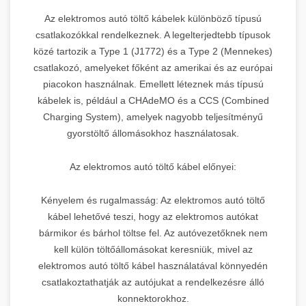
Az elektromos autó töltő kábelek különböző típusú
csatlakozókkal rendelkeznek. A legelterjedtebb típusok
közé tartozik a Type 1 (J1772) és a Type 2 (Mennekes)
csatlakozó, amelyeket főként az amerikai és az európai
piacokon használnak. Emellett léteznek más típusú
kábelek is, például a CHAdeMO és a CCS (Combined
Charging System), amelyek nagyobb teljesítményű
gyorstöltő állomásokhoz használatosak.
Az elektromos autó töltő kábel előnyei:
Kényelem és rugalmasság: Az elektromos autó töltő
kábel lehetővé teszi, hogy az elektromos autókat
bármikor és bárhol töltse fel. Az autóvezetőknek nem
kell külön töltőállomásokat keresniük, mivel az
elektromos autó töltő kábel használatával könnyedén
csatlakoztathatják az autójukat a rendelkezésre álló
konnektorokhoz.