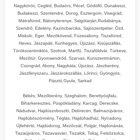
Ipari sajtreszelők és aprítógépek kereskedelmi
kereskedelmi hűtőegység
Nagykörös, Cegléd, Budaörs, Pécel, Gödöllő, Dunakeszi,
chef-iparikonyhagepek.hu
élelmiszer-előkészítéshez. Különböző reszelési
🍳 28. Nagykonyhai
Budakeszi, Szentendre, Dorog, Esztergom, Visegrád,
+
méretek különböző alkalmazásokhoz.
kereskedelmi mosogatógép
Berendezések
Mátrafüred, Bátonyterenye, Salgótarján,Rudabánya,
Szendrő, Edelény, Kazincbarcika, Sajószentpéter, Ózd,
chef-iparikonyhagepek.hu
Teljes körű nagykonyhai berendezések és
Miskolc, Eger, Mezőkövesd, Füzesabony, Tiszafüred,
professzionális vendéglátóipari kellékek.
Heves, Jászapáti, Kunhegyes, Újszász, Kisújszállás,
kereskedelmi sajtreszelő
Minden, ami szükséges éttermi és catering
Törökszentmiklós, Szolnok, Martfű, Tiszaföldvár, Túrkeve,
műveletekhez.
Mezőtúr, Gyomaendrőd, Szarvas, Kunszentmárton,
Csongrád, Abony, Nagykáta, Újszász, Jászberény,
chef-iparikonyhagepek.hu
Jászfényszaru, Jászárokszállás, Lőrinci, Gyöngyös,
Pásztó,Gyula, Sarkad
kereskedelmi konyhai megoldások
Békés, Mezőberény, Szeghalom, Berettyóújfalu,
Biharkeresztes, Püspökladány, Karcag, Derecske,
Nádudvar, Hajdúszoboszló, Debrecen, Balmazújváros,
Hajdúböszörmény, Téglás, Hajdúhadház, Nyíradony,
Újfehértó, Hajdúdorog, Mezőcsát, Polgár, Hajdúnánás,
Tiszaújváros, Tiszavasvári, Tiszalök, Tokaj, Felsőzsolca,