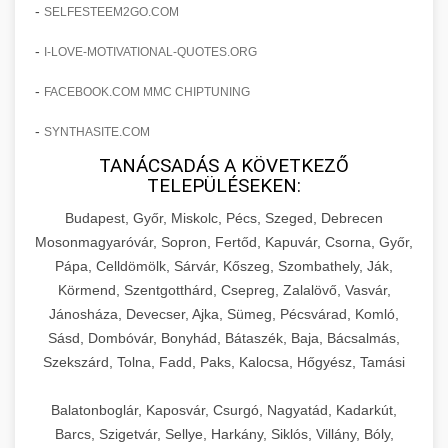
amelyek valós eredményeket hoznak.
-
SELFESTEEM2GO.COM
Teljes dokumentáció egy klinika átalakulási
-
I-LOVE-MOTIVATIONAL-QUOTES.ORG
szonyegtisztito.net
útjáról, bemutatva az utat a küzdő praxistól a
🎪 18. Szemhéjplasztika Iránti
+
virágzó vállalkozásig 150%-os növekedéssel.
marketing stratégiai tervrajz
Érdeklődés 150%-os Fokozása
-
FACEBOOK.COM MMC CHIPTUNING
-
szonyegtakaritas.org
SYNTHASITE.COM
Technikák és módszerek a páciensek
érdeklődésének és elkötelezettségének drámai
TANÁCSADÁS A KÖVETKEZŐ
klinika átalakulási történet
🎮 19. AI Google Ads és Meta
+
TELEPÜLÉSEKEN:
növeléséhez. Egy 150%-os fellendülési
Kampány Kezelés
esettanulmány gyakorlati betekintésekkel.
Budapest, Győr, Miskolc, Pécs, Szeged, Debrecen
Fejlett AI-alapú Google Ads és Meta hirdetési
Mosonmagyaróvár, Sopron, Fertőd, Kapuvár, Csorna, Győr,
weboldal-keszites.co
Pápa, Celldömölk, Sárvár, Kőszeg, Szombathely, Ják,
kampánykezelés. Optimalizálja hirdetési
+
🍞 20. Ipari Dagasztógép
Körmend, Szentgotthárd, Csepreg, Zalalövő, Vasvár,
költségvetését gépi tanulással és
elkötelezettség erősítési módszerek
Jánosháza, Devecser, Ajka, Sümeg, Pécsvárad, Komló,
automatizálással.
Professzionális ipari dagasztógépek és
Sásd, Dombóvár, Bonyhád, Bátaszék, Baja, Bácsalmás,
tésztakeverő gépek pékségek és kereskedelmi
+
🔪 21. Ipari Szeletelőgép
Szekszárd, Tolna, Fadd, Paks, Kalocsa, Hőgyész, Tamási
aikampany.hu
AI hirdetési automatizálás
konyhák számára. Masszív konstrukció
megbízható teljesítményhez.
Ipari hús- és sajtszeletelő gépek professzionális
Balatonboglár, Kaposvár, Csurgó, Nagyatád, Kadarkút,
élelmiszer-előkészítéshez. Precíziós vágás
Barcs, Szigetvár, Sellye, Harkány, Siklós, Villány, Bóly,
+
📦 22. Vákuumozó Gép