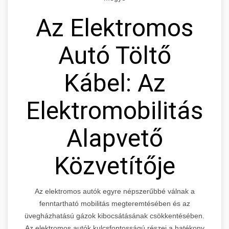
Az Elektromos
Autó Töltő
Kábel: Az
Elektromobilitás
Alapvető
Közvetítője
Az elektromos autók egyre népszerűbbé válnak a
fenntartható mobilitás megteremtésében és az
üvegházhatású gázok kibocsátásának csökkentésében.
Az elektromos autók kulcsfontosságú részei a hatékony