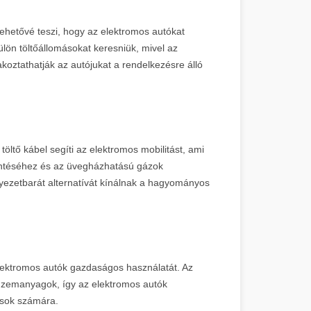
ehetővé teszi, hogy az elektromos autókat
ülön töltőállomásokat keresniük, mivel az
koztathatják az autójukat a rendelkezésre álló
ltő kábel segíti az elektromos mobilitást, ami
kentéséhez és az üvegházhatású gázok
yezetbarát alternatívát kínálnak a hagyományos
elektromos autók gazdaságos használatát. Az
 üzemanyagok, így az elektromos autók
osok számára.