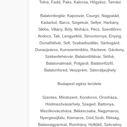
+
🍞 20. Ipari Dagasztógép
Tolna, Fadd, Paks, Kalocsa, Hőgyész, Tamási
weboldal-keszites.co
Optimalizálja hirdetési költségvetését
gépi tanulással és automatizálással.
Professzionális ipari dagasztógépek és
elkötelezettség erősítési módszerek
Balatonboglár, Kaposvár, Csurgó, Nagyatád,
tésztakeverő gépek pékségek és
+
Kadarkút, Barcs, Szigetvár, Sellye, Harkány,
🔪 21. Ipari Szeletelőgép
aikampany.hu
kereskedelmi konyhák számára.
Siklós, Villány, Bóly, Mohács, Pécs, Szentlőrinc
Masszív konstrukció megbízható
Andocs, Tab, Lengyeltóti, Simontornya, Enying,
Ipari hús- és sajtszeletelő gépek
AI hirdetési automatizálás
teljesítményhez.
Dunaföldvár, Solt, Szabadszállás, Sárbogárd,
professzionális élelmiszer-
+
📦 22. Vákuumozó Gép
Dunaújváros, Kunszentmiklós, Ráckeve, Gárdony,
előkészítéshez. Precíziós vágás
Székesfehérvár, Balatonföldvár, Siófok,
chef-iparikonyhagepek.hu
állítható vastagság beállítással.
Kereskedelmi vákuumcsomagoló
Balatonalmádi, Polgárdi, Balatonfűzfő,
berendezések élelmiszerek
kereskedelmi tésztakeverő
🎁 23. Vákuumfóliázó
Balatonfüred, Veszprém, Sátoraljaújhely
+
chef-iparikonyhagepek.hu
tartósításához. Hosszabbítsa a
Gép
szavatossági időt és tartsa meg a
professzionális élelmiszer szeletelő
Budapest egész területe:
termék frissességét.
Ipari vákuumfóliázó gépek
professzionális élelmiszer-csomagolási
Szentes, Mindszent, Kondoros, Orosháza,
🔥 24. Ipari Sütő és
+
chef-iparikonyhagepek.hu
műveletekhez. Hatékony lezárási és
Hódmezővásárhely, Szeged, Battonya,
Gőzpároló
Mezőkovácsháza, Békéscsaba, Nagymaros,
tartósítási megoldások.
vákuum lezáró berendezés
Nyergesújfalu, Kismaros, Göd,Szob, Rétság,
Kereskedelmi légkeveréses sütők és
Balassagyarmat, Romhány, Hollókő, Szécsény,
chef-iparikonyhagepek.hu
gőzpárolók professzionális konyhák