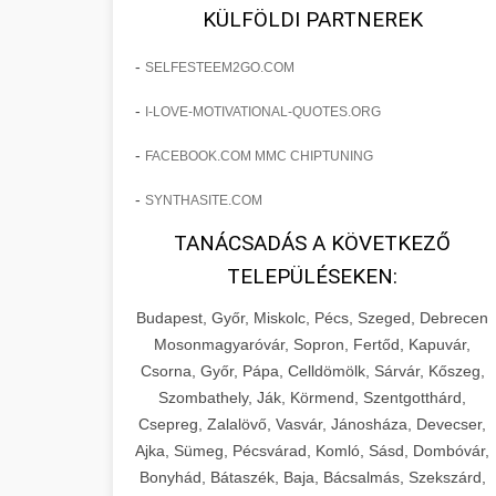
fejlesztések révén a kozmetikai
os Növekedést
KÜLFÖLDI PARTNEREK
sebészeti praxisban.
Lépésről lépésre marketing tervrajz,
-
SELFESTEEM2GO.COM
amely 150%-os növekedést
brikettgyartas.com
📋 17. Egy Klinika 150%-
-
I-LOVE-MOTIVATIONAL-QUOTES.ORG
eredményezett. Ismerje meg a
+
os Növekedésének
páciensszám növekedés
taktikákat, csatornákat és stratégiákat,
Története
-
FACEBOOK.COM MMC CHIPTUNING
amelyek valós eredményeket hoznak.
Teljes dokumentáció egy klinika
-
SYNTHASITE.COM
átalakulási útjáról, bemutatva az utat a
szonyegtisztito.net
🎪 18. Szemhéjplasztika
TANÁCSADÁS A KÖVETKEZŐ
küzdő praxistól a virágzó vállalkozásig
+
Iránti Érdeklődés 150%-
marketing stratégiai tervrajz
TELEPÜLÉSEKEN:
150%-os növekedéssel.
os Fokozása
Budapest, Győr, Miskolc, Pécs, Szeged, Debrecen
Technikák és módszerek a páciensek
szonyegtakaritas.org
Mosonmagyaróvár, Sopron, Fertőd, Kapuvár,
érdeklődésének és elkötelezettségének
Csorna, Győr, Pápa, Celldömölk, Sárvár, Kőszeg,
klinika átalakulási történet
🎮 19. AI Google Ads és
+
drámai növeléséhez. Egy 150%-os
Szombathely, Ják, Körmend, Szentgotthárd,
Meta Kampány Kezelés
Csepreg, Zalalövő, Vasvár, Jánosháza, Devecser,
fellendülési esettanulmány gyakorlati
Ajka, Sümeg, Pécsvárad, Komló, Sásd, Dombóvár,
betekintésekkel.
Fejlett AI-alapú Google Ads és Meta
Bonyhád, Bátaszék, Baja, Bácsalmás, Szekszárd,
hirdetési kampánykezelés.