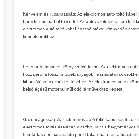
Kényelem és rugalmasság: Az elektromos autó töltő kábel l
bármikor és bárhol töltse fel. Az autóvezetőknek nem kell k
elektromos autó töltő kábel használatával könnyedén csatla
konnektorokhoz.
Fenntarthatóság és környezetvédelem: Az elektromos autó tö
hozzájárul a fosszilis tüzelőanyagok használatának csök
kibocsátásának csökkentéséhez. Az elektromos autók körn
belső égésű motorral működő járművekhez képest.
Gazdaságosság: Az elektromos autó töltő kábel segíti az 
elektromos töltés általában olcsóbb, mint a hagyományos
fenntartása és használata pénzt takaríthat meg a tulajdon