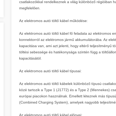
csatlakozókkal rendelkeznek a világ különböző régióiban ha
megfelelően.
Az elektromos autó töltő kábel működése:
Az elektromos autó töltő kábel fő feladata az elektromos ene
konnektorról az elektromos jármű akkumulátorába. Az elek
kapacitása van, ami azt jelenti, hogy eltérő teljesítményű t
töltési sebessége és hatékonysága szintén függ a töltőáll
kapacitásától.
Az elektromos autó töltő kábel típusai:
Az elektromos autó töltő kábelek különböző típusú csatlako
közé tartozik a Type 1 (J1772) és a Type 2 (Mennekes) csa
európai piacokon használnak. Emellett léteznek más típu
(Combined Charging System), amelyek nagyobb teljesítmén
Az elektromos autó töltő kábel előnyei: