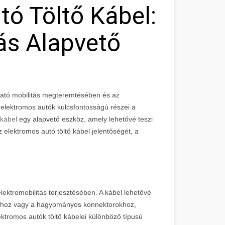
tó Töltő Kábel:
ás Alapvető
ható mobilitás megteremtésében és az
lektromos autók kulcsfontosságú részei a
 kábel
egy alapvető eszköz, amely lehetővé teszi
 elektromos autó töltő kábel jelentőségét, a
lektromobilitás terjesztésében. A kábel lehetővé
sokhoz vagy a hagyományos konnektorokhoz,
ektromos autók töltő kábelei különböző típusú