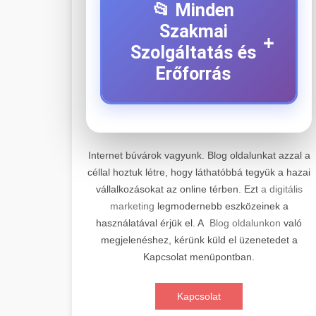
📂 Minden
Szakmai
+
Szolgáltatás és
Erőforrás
⚡ 1. Legjobb Elektromos
+
Roller Szerviz
Internet búvárok vagyunk. Blog oldalunkat azzal a
céllal hoztuk létre, hogy láthatóbbá tegyük a hazai
Professzionális elektromos roller
vállalkozásokat az online térben. Ezt
a digitális
javítási és karbantartási szolgáltatások.
📊 2. Online Marketing
+
marketing
legmodernebb eszközeinek a
Szakértő technikusaink minőségi
Ügynökség
használatával érjük el. A
Blog oldalunkon
való
szervízt nyújtanak minden jelentős
megjelenéshez, kérünk küld el üzenetedet a
márkához és modellhez.
Átfogó online marketing
Kapcsolat menüpontban.
szolgáltatások, beleértve a SEO-t,
🛴 3. Legjobb
+
Szervizközpont Látogatása
közösségi média kezelést és digitális
Elektromos Roller
Kapcsolat
hirdetéseket. Növekedés elérése
roller javítószerviz