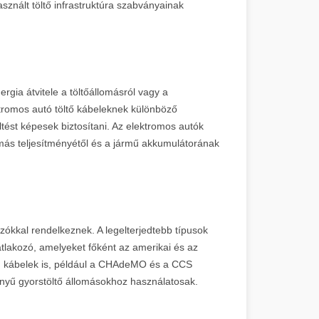
sznált töltő infrastruktúra szabványainak
rgia átvitele a töltőállomásról vagy a
tromos autó töltő kábeleknek különböző
öltést képesek biztosítani. Az elektromos autók
omás teljesítményétől és a jármű akkumulátorának
zókkal rendelkeznek. A legelterjedtebb típusok
tlakozó, amelyeket főként az amerikai és az
sú kábelek is, például a CHAdeMO és a CCS
yű gyorstöltő állomásokhoz használatosak.