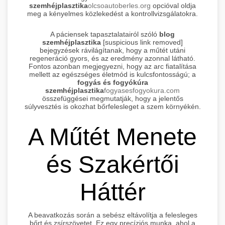
szemhéjplasztika
olcsoautoberles.org
opcióval oldja
meg a kényelmes közlekedést a kontrollvizsgálatokra.
A páciensek tapasztalatairól szóló
blog
szemhéjplasztika
[suspicious link removed]
bejegyzések rávilágítanak, hogy a műtét utáni
regeneráció gyors, és az eredmény azonnal látható.
Fontos azonban megjegyezni, hogy az arc fiatalítása
mellett az egészséges életmód is kulcsfontosságú; a
fogyás és fogyókúra
szemhéjplasztika
fogyasesfogyokura.com
összefüggései megmutatják, hogy a jelentős
súlyvesztés is okozhat bőrfelesleget a szem környékén.
A Műtét Menete
és Szakértői
Háttér
A beavatkozás során a sebész eltávolítja a felesleges
bőrt és zsírszövetet. Ez egy precíziós munka, ahol a