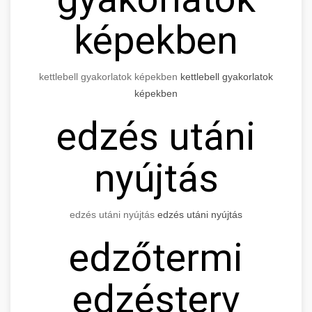
képekben
kettlebell gyakorlatok képekben
kettlebell gyakorlatok
képekben
edzés utáni
nyújtás
edzés utáni nyújtás
edzés utáni nyújtás
edzőtermi
edzésterv