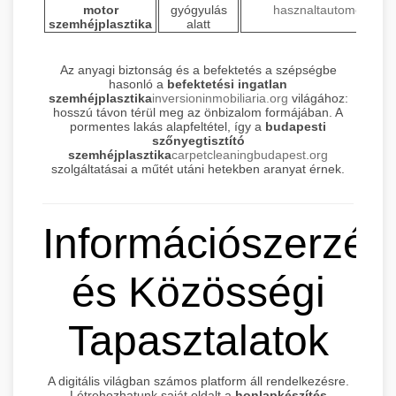
motor
gyógyulás
hasznaltautomotor.hu
szemhéjplasztika
alatt
Az anyagi biztonság és a befektetés a szépségbe
hasonló a
befektetési ingatlan
szemhéjplasztika
inversioninmobiliaria.org
világához:
hosszú távon térül meg az önbizalom formájában. A
pormentes lakás alapfeltétel, így a
budapesti
szőnyegtisztító
szemhéjplasztika
carpetcleaningbudapest.org
szolgáltatásai a műtét utáni hetekben aranyat érnek.
Információszerzés
és Közösségi
Tapasztalatok
A digitális világban számos platform áll rendelkezésre.
Létrehozhatunk saját oldalt a
honlapkészítés