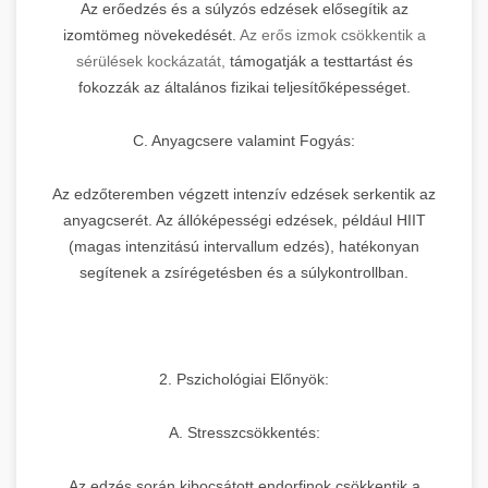
Az erőedzés és a súlyzós edzések elősegítik az
izomtömeg növekedését.
Az erős izmok csökkentik a
sérülések kockázatát,
támogatják a testtartást és
fokozzák az általános fizikai teljesítőképességet.
C. Anyagcsere valamint Fogyás:
Az edzőteremben végzett intenzív edzések serkentik az
anyagcserét. Az állóképességi edzések, például HIIT
(magas intenzitású intervallum edzés), hatékonyan
segítenek a zsírégetésben és a súlykontrollban.
2. Pszichológiai Előnyök:
A. Stresszcsökkentés:
Az edzés során kibocsátott endorfinok csökkentik a