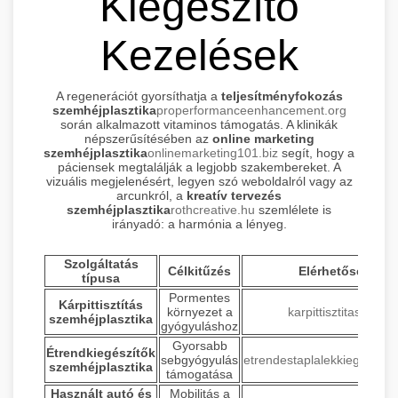
Kiegészítő
Kezelések
A regenerációt gyorsíthatja a
teljesítményfokozás
szemhéjplasztika
properformanceenhancement.org
során alkalmazott vitaminos támogatás. A klinikák
népszerűsítésében az
online marketing
szemhéjplasztika
onlinemarketing101.biz
segít, hogy a
páciensek megtalálják a legjobb szakembereket. A
vizuális megjelenésért, legyen szó weboldalról vagy az
arcunkról, a
kreatív tervezés
szemhéjplasztika
rothcreative.hu
szemlélete is
irányadó: a harmónia a lényeg.
Szolgáltatás
Célkitűzés
Elérhetőség
típusa
Pormentes
Kárpittisztítás
környezet a
karpittisztitas.org
szemhéjplasztika
gyógyuláshoz
Gyorsabb
Étrendkiegészítők
sebgyógyulás
etrendestaplalekkiegeszito
szemhéjplasztika
támogatása
Használt autó és
Mobilitás a