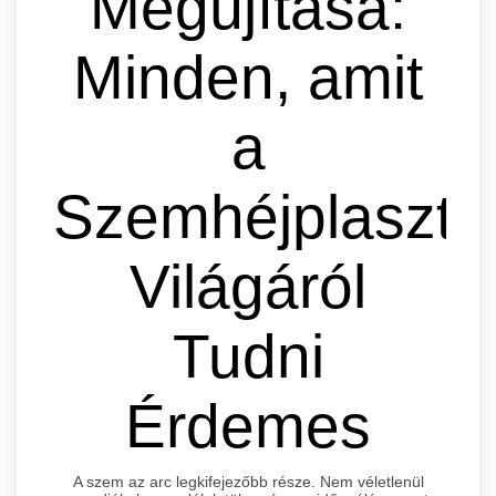
Megújítása:
Minden, amit
a
Szemhéjplaszti
Világáról
Tudni
Érdemes
A szem az arc legkifejezőbb része. Nem véletlenül