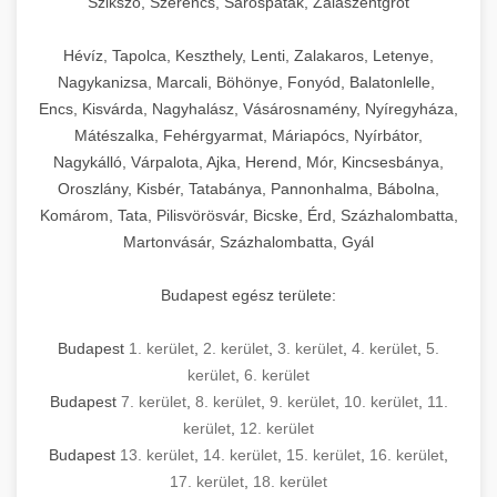
Szikszó, Szerencs, Sárospatak, Zalaszentgrót
Hévíz, Tapolca, Keszthely, Lenti, Zalakaros, Letenye,
Nagykanizsa, Marcali, Böhönye, Fonyód, Balatonlelle,
Encs, Kisvárda, Nagyhalász, Vásárosnamény, Nyíregyháza,
Mátészalka, Fehérgyarmat, Máriapócs, Nyírbátor,
Nagykálló, Várpalota, Ajka, Herend, Mór, Kincsesbánya,
Oroszlány, Kisbér, Tatabánya, Pannonhalma, Bábolna,
Komárom, Tata, Pilisvörösvár, Bicske, Érd, Százhalombatta,
Martonvásár, Százhalombatta, Gyál
Budapest egész területe:
Budapest
1. kerület
,
2. kerület
,
3. kerület
,
4. kerület
,
5.
kerület
,
6. kerület
Budapest
7. kerület
,
8. kerület
,
9. kerület
,
10. kerület
,
11.
kerület
,
12. kerület
Budapest
13. kerület
,
14. kerület
,
15. kerület
,
16. kerület
,
17. kerület
,
18. kerület