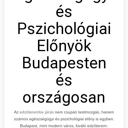
és
Pszichológiai
Előnyök
Budapesten
és
országosan
Az
edzőterembe járás
nem csupán testmozgás, hanem
számos egészségügyi és pszichológiai előny is egyben.
Budapest, mint modern város, kiváló edzőterem-