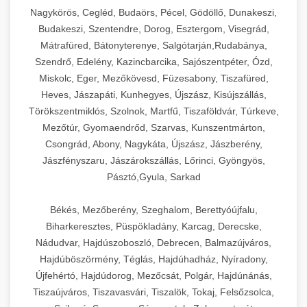
Ipari sajtreszelők és aprítógépek kereskedelmi
kereskedelmi hűtőegység
Nagykörös, Cegléd, Budaörs, Pécel, Gödöllő, Dunakeszi,
chef-iparikonyhagepek.hu
élelmiszer-előkészítéshez. Különböző reszelési
🍳 28. Nagykonyhai
Budakeszi, Szentendre, Dorog, Esztergom, Visegrád,
+
méretek különböző alkalmazásokhoz.
kereskedelmi mosogatógép
Berendezések
Mátrafüred, Bátonyterenye, Salgótarján,Rudabánya,
Szendrő, Edelény, Kazincbarcika, Sajószentpéter, Ózd,
chef-iparikonyhagepek.hu
Teljes körű nagykonyhai berendezések és
Miskolc, Eger, Mezőkövesd, Füzesabony, Tiszafüred,
professzionális vendéglátóipari kellékek.
Heves, Jászapáti, Kunhegyes, Újszász, Kisújszállás,
kereskedelmi sajtreszelő
Minden, ami szükséges éttermi és catering
Törökszentmiklós, Szolnok, Martfű, Tiszaföldvár, Túrkeve,
műveletekhez.
Mezőtúr, Gyomaendrőd, Szarvas, Kunszentmárton,
Csongrád, Abony, Nagykáta, Újszász, Jászberény,
chef-iparikonyhagepek.hu
Jászfényszaru, Jászárokszállás, Lőrinci, Gyöngyös,
Pásztó,Gyula, Sarkad
kereskedelmi konyhai megoldások
Békés, Mezőberény, Szeghalom, Berettyóújfalu,
Biharkeresztes, Püspökladány, Karcag, Derecske,
Nádudvar, Hajdúszoboszló, Debrecen, Balmazújváros,
Hajdúböszörmény, Téglás, Hajdúhadház, Nyíradony,
Újfehértó, Hajdúdorog, Mezőcsát, Polgár, Hajdúnánás,
Tiszaújváros, Tiszavasvári, Tiszalök, Tokaj, Felsőzsolca,