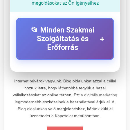
megoldásokat az Ön igényeihez
📂 Minden Szakmai
+
Szolgáltatás és
Erőforrás
⚡ 1. Legjobb Elektromos Roller
+
Szerviz
Internet búvárok vagyunk. Blog oldalunkat azzal a céllal
Professzionális elektromos roller javítási és
hoztuk létre, hogy láthatóbbá tegyük a hazai
vállalkozásokat az online térben. Ezt
a digitális marketing
karbantartási szolgáltatások. Szakértő
📊 2. Online Marketing
+
legmodernebb eszközeinek a használatával érjük el. A
technikusaink minőségi szervízt nyújtanak
Ügynökség
Blog oldalunkon
való megjelenéshez, kérünk küld el
minden jelentős márkához és modellhez.
üzenetedet a Kapcsolat menüpontban.
Átfogó online marketing szolgáltatások,
Szervizközpont Látogatása
beleértve a SEO-t, közösségi média kezelést és
+
🛴 3. Legjobb Elektromos Roller