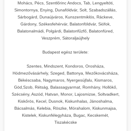
chef-iparikonyhagepek.hu
állítható vastagság beállítással.
Mohács, Pécs, Szentlőrinc Andocs, Tab, Lengyeltóti,
Simontornya, Enying, Dunaföldvár, Solt, Szabadszállás,
Kereskedelmi vákuumcsomagoló berendezések
kereskedelmi tésztakeverő
Sárbogárd, Dunaújváros, Kunszentmiklós, Ráckeve,
chef-iparikonyhagepek.hu
élelmiszerek tartósításához. Hosszabbítsa a
+
🎁 23. Vákuumfóliázó Gép
Gárdony, Székesfehérvár, Balatonföldvár, Siófok,
szavatossági időt és tartsa meg a termék
professzionális élelmiszer szeletelő
Balatonalmádi, Polgárdi, Balatonfűzfő, Balatonfüred,
frissességét.
Ipari vákuumfóliázó gépek professzionális
Veszprém, Sátoraljaújhely
élelmiszer-csomagolási műveletekhez.
+
🔥 24. Ipari Sütő és Gőzpároló
chef-iparikonyhagepek.hu
Hatékony lezárási és tartósítási megoldások.
Budapest egész területe:
Kereskedelmi légkeveréses sütők és gőzpárolók
vákuum lezáró berendezés
chef-iparikonyhagepek.hu
Szentes, Mindszent, Kondoros, Orosháza,
professzionális konyhák számára. Nagy
+
❄️ 25. Ipari Hűtőszekrény
Hódmezővásárhely, Szeged, Battonya, Mezőkovácsháza,
kapacitású sütő- és főzőberendezés precíz
kereskedelmi csomagoló gép
Békéscsaba, Nagymaros, Nyergesújfalu, Kismaros,
hőmérséklet-szabályozással.
Professzionális hűtőegységek és hűtőkamrák
Göd,Szob, Rétság, Balassagyarmat, Romhány, Hollókő,
kereskedelmi konyhák számára.
+
💧 26. Ipari Mosogatógép
Szécsény, Aszód, Hatvan, Monor, Lajosmizse, Soltvadkert,
chef-iparikonyhagepek.hu
Energiahatékony hűtési megoldások nagy
Kiskőrös, Kecel, Dusnok, Kiskunhalas, Jánoshalma,
kapacitással.
Kereskedelmi mosogatóberendezések nagy
kereskedelmi sütősütő
Bácsalmás, Kelebia, Röszke, Mórahalom, Kiskunmajsa,
forgalmú éttermi műveletekhez. Gyors tisztítási
Kistelek, Kiskunfélegyháza, Bugac, Kecskemét,
+
🧀 27. Ipari Sajtreszelő Gép
chef-iparikonyhagepek.hu
ciklusok fertőtlenítési képességekkel.
Tiszakécske