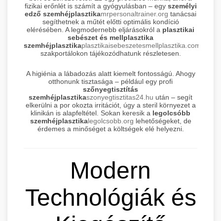
fizikai erőnlét is számít a gyógyulásban – egy
személyi
edző szemhéjplasztika
mrpersonaltrainer.org
tanácsai
segíthetnek a műtét előtti optimális kondíció
elérésében. A legmodernebb eljárásokról a
plasztikai
sebészet és mellplasztika
szemhéjplasztika
plasztikaisebeszetesmellplasztika.com
szakportálokon tájékozódhatunk részletesen.
A higiénia a lábadozás alatt kiemelt fontosságú. Ahogy
otthonunk tisztasága – például egy profi
szőnyegtisztítás
szemhéjplasztika
szonyegtisztitas24.hu
után – segít
elkerülni a por okozta irritációt, úgy a steril környezet a
klinikán is alapfeltétel. Sokan keresik a
legolcsóbb
szemhéjplasztika
legolcsobb.org
lehetőségeket, de
érdemes a minőséget a költségek elé helyezni.
Modern
Technológiák és