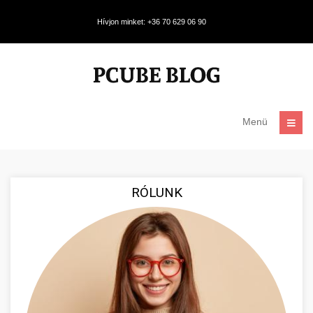
Hívjon minket: +36 70 629 06 90
Menü
RÓLUNK