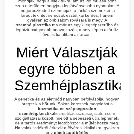
mondják, hogy a lélek tükre, ám az idő múlása pont
ezen a területen hagyja a leglátványosabb nyomokat. A
megereszkedett szemhéjak, a táskás szemek és a
fáradt tekintet nemcsak esztétikai kérdés, hanem
gyakran az önbizalom rovására is megy. A
szemhéjplasztika
ma már az egyik legnépszerűbb és
legbiztonságosabb beavatkozás, amely képes akár tíz
évet is fiatalítani az arcon.
Miért Választják
egyre többen a
Szemhéjplasztikát
A genetika és az életmód nagyban befolyásolja, hogyan
öregszik a bőrünk. Sokan keresnek megoldást a
kozmetika és szépségszalon
szemhéjplasztika
kozmetikaesszepsegszalon.com
szolgáltatásai között, mielőtt a sebészeti útra lépnének,
de a tartós eredményt legtöbbször a műtét hozza meg.
Ha valaki vidékről érkezik a fővárosi klinikákra, gyakran
egy
olcsó autóbérlés