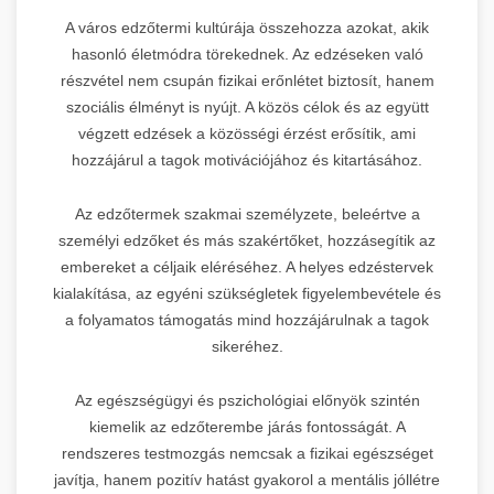
A város edzőtermi kultúrája összehozza azokat, akik
hasonló életmódra törekednek. Az edzéseken való
részvétel nem csupán fizikai erőnlétet biztosít, hanem
szociális élményt is nyújt. A közös célok és az együtt
végzett edzések a közösségi érzést erősítik, ami
hozzájárul a tagok motivációjához és kitartásához.
Az edzőtermek szakmai személyzete, beleértve a
személyi edzőket és más szakértőket, hozzásegítik az
embereket a céljaik eléréséhez. A helyes edzéstervek
kialakítása, az egyéni szükségletek figyelembevétele és
a folyamatos támogatás mind hozzájárulnak a tagok
sikeréhez.
Az egészségügyi és pszichológiai előnyök szintén
kiemelik az edzőterembe járás fontosságát. A
rendszeres testmozgás nemcsak a fizikai egészséget
javítja, hanem pozitív hatást gyakorol a mentális jóllétre