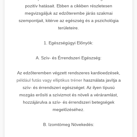
pozitív hatásait. Ebben a cikkben részletesen
megvizsgáljuk az edzőterembe járás szakmai
szempontjait, kitérve az egészség és a pszichológia
területeire.
1. Egészségügyi Előnyök:
A. Szív- és Érrendszeri Egészség:
Az edzőteremben végzett rendszeres kardioedzések,
például futás vagy elliptikus tréner
használata javítja a
szív- és érrendszeri egészséget. Az ilyen típusú
mozgás erősíti a szívizmot és növeli a véráramlást,
hozzájárulva a szív- és érrendszeri betegségek
megelőzéséhez.
B. Izomtömeg Növekedés: