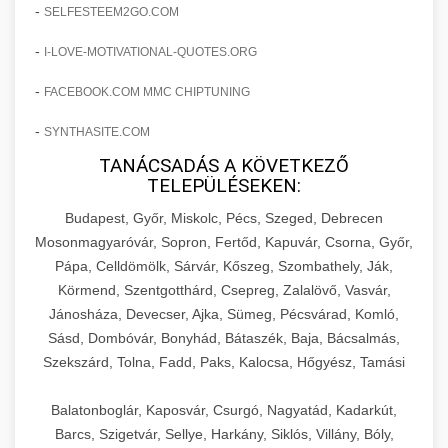
amelyek valós eredményeket hoznak.
-
SELFESTEEM2GO.COM
Teljes dokumentáció egy klinika átalakulási
-
I-LOVE-MOTIVATIONAL-QUOTES.ORG
szonyegtisztito.net
útjáról, bemutatva az utat a küzdő praxistól a
🎪 18. Szemhéjplasztika Iránti
+
virágzó vállalkozásig 150%-os növekedéssel.
marketing stratégiai tervrajz
Érdeklődés 150%-os Fokozása
-
FACEBOOK.COM MMC CHIPTUNING
-
szonyegtakaritas.org
SYNTHASITE.COM
Technikák és módszerek a páciensek
érdeklődésének és elkötelezettségének drámai
TANÁCSADÁS A KÖVETKEZŐ
klinika átalakulási történet
🎮 19. AI Google Ads és Meta
+
TELEPÜLÉSEKEN:
növeléséhez. Egy 150%-os fellendülési
Kampány Kezelés
esettanulmány gyakorlati betekintésekkel.
Budapest, Győr, Miskolc, Pécs, Szeged, Debrecen
Fejlett AI-alapú Google Ads és Meta hirdetési
Mosonmagyaróvár, Sopron, Fertőd, Kapuvár, Csorna, Győr,
weboldal-keszites.co
Pápa, Celldömölk, Sárvár, Kőszeg, Szombathely, Ják,
kampánykezelés. Optimalizálja hirdetési
+
🍞 20. Ipari Dagasztógép
Körmend, Szentgotthárd, Csepreg, Zalalövő, Vasvár,
költségvetését gépi tanulással és
elkötelezettség erősítési módszerek
Jánosháza, Devecser, Ajka, Sümeg, Pécsvárad, Komló,
automatizálással.
Professzionális ipari dagasztógépek és
Sásd, Dombóvár, Bonyhád, Bátaszék, Baja, Bácsalmás,
tésztakeverő gépek pékségek és kereskedelmi
+
🔪 21. Ipari Szeletelőgép
Szekszárd, Tolna, Fadd, Paks, Kalocsa, Hőgyész, Tamási
aikampany.hu
AI hirdetési automatizálás
konyhák számára. Masszív konstrukció
megbízható teljesítményhez.
Ipari hús- és sajtszeletelő gépek professzionális
Balatonboglár, Kaposvár, Csurgó, Nagyatád, Kadarkút,
élelmiszer-előkészítéshez. Precíziós vágás
Barcs, Szigetvár, Sellye, Harkány, Siklós, Villány, Bóly,
+
📦 22. Vákuumozó Gép