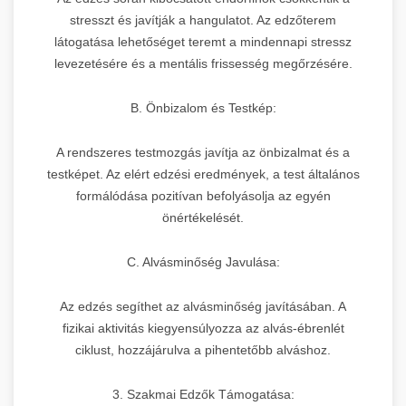
stresszt és javítják a hangulatot. Az edzőterem
látogatása lehetőséget teremt a mindennapi stressz
levezetésére és a mentális frissesség megőrzésére.
B. Önbizalom és Testkép:
A rendszeres testmozgás javítja az önbizalmat és a
testképet. Az elért edzési eredmények, a test általános
formálódása pozitívan befolyásolja az egyén
önértékelését.
C. Alvásminőség Javulása:
Az edzés segíthet az alvásminőség javításában. A
fizikai aktivitás kiegyensúlyozza az alvás-ébrenlét
ciklust, hozzájárulva a pihentetőbb alváshoz.
3. Szakmai Edzők Támogatása: