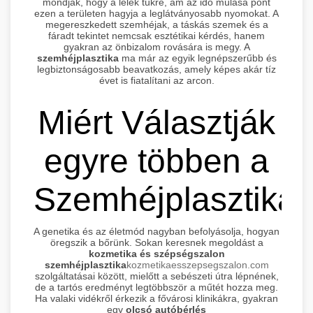
mondják, hogy a lélek tükre, ám az idő múlása pont
ezen a területen hagyja a leglátványosabb nyomokat. A
megereszkedett szemhéjak, a táskás szemek és a
fáradt tekintet nemcsak esztétikai kérdés, hanem
gyakran az önbizalom rovására is megy. A
szemhéjplasztika
ma már az egyik legnépszerűbb és
legbiztonságosabb beavatkozás, amely képes akár tíz
évet is fiatalítani az arcon.
Miért Választják
egyre többen a
Szemhéjplasztikát
A genetika és az életmód nagyban befolyásolja, hogyan
öregszik a bőrünk. Sokan keresnek megoldást a
kozmetika és szépségszalon
szemhéjplasztika
kozmetikaesszepsegszalon.com
szolgáltatásai között, mielőtt a sebészeti útra lépnének,
de a tartós eredményt legtöbbször a műtét hozza meg.
Ha valaki vidékről érkezik a fővárosi klinikákra, gyakran
egy
olcsó autóbérlés