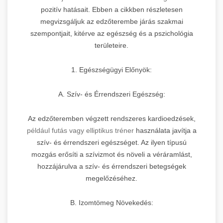
pozitív hatásait. Ebben a cikkben részletesen
megvizsgáljuk az edzőterembe járás szakmai
szempontjait, kitérve az egészség és a pszichológia
területeire.
1. Egészségügyi Előnyök:
A. Szív- és Érrendszeri Egészség:
Az edzőteremben végzett rendszeres kardioedzések,
például futás vagy elliptikus tréner
használata javítja a
szív- és érrendszeri egészséget. Az ilyen típusú
mozgás erősíti a szívizmot és növeli a véráramlást,
hozzájárulva a szív- és érrendszeri betegségek
megelőzéséhez.
B. Izomtömeg Növekedés: