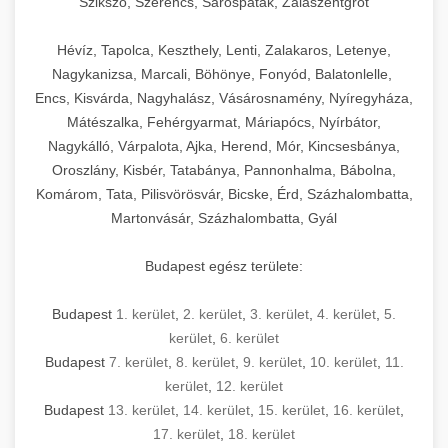
Szikszó, Szerencs, Sárospatak, Zalaszentgrót
Hévíz, Tapolca, Keszthely, Lenti, Zalakaros, Letenye,
Nagykanizsa, Marcali, Böhönye, Fonyód, Balatonlelle,
Encs, Kisvárda, Nagyhalász, Vásárosnamény, Nyíregyháza,
Mátészalka, Fehérgyarmat, Máriapócs, Nyírbátor,
Nagykálló, Várpalota, Ajka, Herend, Mór, Kincsesbánya,
Oroszlány, Kisbér, Tatabánya, Pannonhalma, Bábolna,
Komárom, Tata, Pilisvörösvár, Bicske, Érd, Százhalombatta,
Martonvásár, Százhalombatta, Gyál
Budapest egész területe:
Budapest
1. kerület
,
2. kerület
,
3. kerület
,
4. kerület
,
5.
kerület
,
6. kerület
Budapest
7. kerület
,
8. kerület
,
9. kerület
,
10. kerület
,
11.
kerület
,
12. kerület
Budapest
13. kerület
,
14. kerület
,
15. kerület
,
16. kerület
,
17. kerület
,
18. kerület