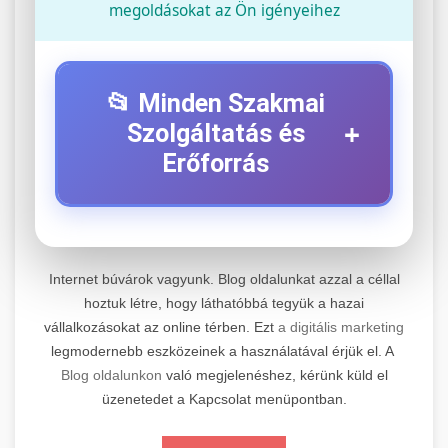
megoldásokat az Ön igényeihez
📂 Minden Szakmai
+
Szolgáltatás és
Erőforrás
⚡ 1. Legjobb Elektromos Roller
+
Szerviz
Internet búvárok vagyunk. Blog oldalunkat azzal a céllal
Professzionális elektromos roller javítási és
hoztuk létre, hogy láthatóbbá tegyük a hazai
vállalkozásokat az online térben. Ezt
a digitális marketing
karbantartási szolgáltatások. Szakértő
📊 2. Online Marketing
+
legmodernebb eszközeinek a használatával érjük el. A
technikusaink minőségi szervízt nyújtanak
Ügynökség
Blog oldalunkon
való megjelenéshez, kérünk küld el
minden jelentős márkához és modellhez.
üzenetedet a Kapcsolat menüpontban.
Átfogó online marketing szolgáltatások,
Szervizközpont Látogatása
beleértve a SEO-t, közösségi média kezelést és
+
🛴 3. Legjobb Elektromos Roller