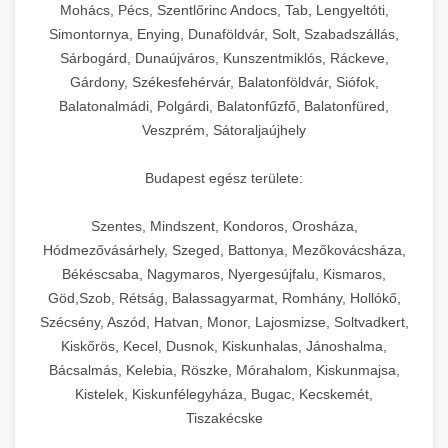
chef-iparikonyhagepek.hu
állítható vastagság beállítással.
Mohács, Pécs, Szentlőrinc Andocs, Tab, Lengyeltóti,
Simontornya, Enying, Dunaföldvár, Solt, Szabadszállás,
Kereskedelmi vákuumcsomagoló berendezések
kereskedelmi tésztakeverő
Sárbogárd, Dunaújváros, Kunszentmiklós, Ráckeve,
chef-iparikonyhagepek.hu
élelmiszerek tartósításához. Hosszabbítsa a
+
🎁 23. Vákuumfóliázó Gép
Gárdony, Székesfehérvár, Balatonföldvár, Siófok,
szavatossági időt és tartsa meg a termék
professzionális élelmiszer szeletelő
Balatonalmádi, Polgárdi, Balatonfűzfő, Balatonfüred,
frissességét.
Ipari vákuumfóliázó gépek professzionális
Veszprém, Sátoraljaújhely
élelmiszer-csomagolási műveletekhez.
+
🔥 24. Ipari Sütő és Gőzpároló
chef-iparikonyhagepek.hu
Hatékony lezárási és tartósítási megoldások.
Budapest egész területe:
Kereskedelmi légkeveréses sütők és gőzpárolók
vákuum lezáró berendezés
chef-iparikonyhagepek.hu
Szentes, Mindszent, Kondoros, Orosháza,
professzionális konyhák számára. Nagy
+
❄️ 25. Ipari Hűtőszekrény
Hódmezővásárhely, Szeged, Battonya, Mezőkovácsháza,
kapacitású sütő- és főzőberendezés precíz
kereskedelmi csomagoló gép
Békéscsaba, Nagymaros, Nyergesújfalu, Kismaros,
hőmérséklet-szabályozással.
Professzionális hűtőegységek és hűtőkamrák
Göd,Szob, Rétság, Balassagyarmat, Romhány, Hollókő,
kereskedelmi konyhák számára.
+
💧 26. Ipari Mosogatógép
Szécsény, Aszód, Hatvan, Monor, Lajosmizse, Soltvadkert,
chef-iparikonyhagepek.hu
Energiahatékony hűtési megoldások nagy
Kiskőrös, Kecel, Dusnok, Kiskunhalas, Jánoshalma,
kapacitással.
Kereskedelmi mosogatóberendezések nagy
kereskedelmi sütősütő
Bácsalmás, Kelebia, Röszke, Mórahalom, Kiskunmajsa,
forgalmú éttermi műveletekhez. Gyors tisztítási
Kistelek, Kiskunfélegyháza, Bugac, Kecskemét,
+
🧀 27. Ipari Sajtreszelő Gép
chef-iparikonyhagepek.hu
ciklusok fertőtlenítési képességekkel.
Tiszakécske