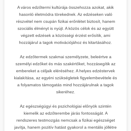
A város edzőtermi kultúrája összehozza azokat, akik
hasonló életmódra törekednek. Az edzéseken való
részvétel nem csupán fizikai erőnlétet biztosít, hanem
szociális élményt is nyújt. A közös célok és az együtt
végzett edzések a közösségi érzést erősítik, ami
hozzájárul a tagok motivációjához és kitartásához.
Az edzőtermek szakmai személyzete, beleértve a
személyi edzőket és más szakértőket, hozzásegítik az
embereket a céljaik eléréséhez. A helyes edzéstervek
kialakítása, az egyéni szükségletek figyelembevétele és
a folyamatos támogatás mind hozzájárulnak a tagok
sikeréhez.
Az egészségügyi és pszichológiai előnyök szintén
kiemelik az edzőterembe járás fontosságát. A
rendszeres testmozgás nemcsak a fizikai egészséget
javítja, hanem pozitív hatást gyakorol a mentális jóllétre