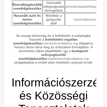
Gyorsabb
Étrendkiegészítők
sebgyógyulás
etrendestaplalekkiegeszito
szemhéjplasztika
támogatása
Használt autó és
Mobilitás a
motor
gyógyulás
hasznaltautomotor.hu
szemhéjplasztika
alatt
Az anyagi biztonság és a befektetés a szépségbe
hasonló a
befektetési ingatlan
szemhéjplasztika
inversioninmobiliaria.org
világához:
hosszú távon térül meg az önbizalom formájában. A
pormentes lakás alapfeltétel, így a
budapesti
szőnyegtisztító
szemhéjplasztika
carpetcleaningbudapest.org
szolgáltatásai a műtét utáni hetekben aranyat érnek.
Információszerzés
és Közösségi