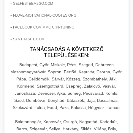
amelyek valós eredményeket hoznak.
-
SELFESTEEM2GO.COM
Teljes dokumentáció egy klinika átalakulási
-
I-LOVE-MOTIVATIONAL-QUOTES.ORG
szonyegtisztito.net
útjáról, bemutatva az utat a küzdő praxistól a
🎪 18. Szemhéjplasztika Iránti
+
virágzó vállalkozásig 150%-os növekedéssel.
marketing stratégiai tervrajz
Érdeklődés 150%-os Fokozása
-
FACEBOOK.COM MMC CHIPTUNING
-
szonyegtakaritas.org
SYNTHASITE.COM
Technikák és módszerek a páciensek
érdeklődésének és elkötelezettségének drámai
TANÁCSADÁS A KÖVETKEZŐ
klinika átalakulási történet
🎮 19. AI Google Ads és Meta
+
TELEPÜLÉSEKEN:
növeléséhez. Egy 150%-os fellendülési
Kampány Kezelés
esettanulmány gyakorlati betekintésekkel.
Budapest, Győr, Miskolc, Pécs, Szeged, Debrecen
Fejlett AI-alapú Google Ads és Meta hirdetési
Mosonmagyaróvár, Sopron, Fertőd, Kapuvár, Csorna, Győr,
weboldal-keszites.co
Pápa, Celldömölk, Sárvár, Kőszeg, Szombathely, Ják,
kampánykezelés. Optimalizálja hirdetési
+
🍞 20. Ipari Dagasztógép
Körmend, Szentgotthárd, Csepreg, Zalalövő, Vasvár,
költségvetését gépi tanulással és
elkötelezettség erősítési módszerek
Jánosháza, Devecser, Ajka, Sümeg, Pécsvárad, Komló,
automatizálással.
Professzionális ipari dagasztógépek és
Sásd, Dombóvár, Bonyhád, Bátaszék, Baja, Bácsalmás,
tésztakeverő gépek pékségek és kereskedelmi
+
🔪 21. Ipari Szeletelőgép
Szekszárd, Tolna, Fadd, Paks, Kalocsa, Hőgyész, Tamási
aikampany.hu
AI hirdetési automatizálás
konyhák számára. Masszív konstrukció
megbízható teljesítményhez.
Ipari hús- és sajtszeletelő gépek professzionális
Balatonboglár, Kaposvár, Csurgó, Nagyatád, Kadarkút,
élelmiszer-előkészítéshez. Precíziós vágás
Barcs, Szigetvár, Sellye, Harkány, Siklós, Villány, Bóly,
+
📦 22. Vákuumozó Gép