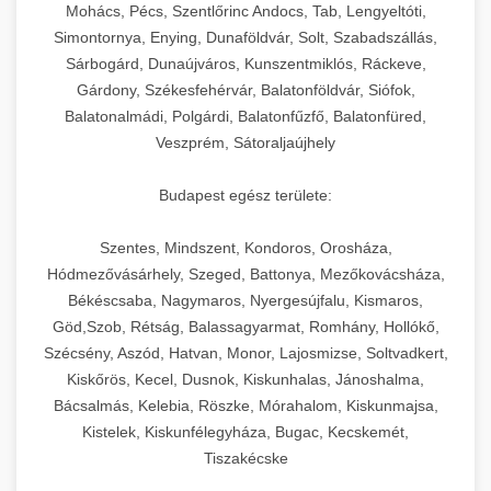
chef-iparikonyhagepek.hu
állítható vastagság beállítással.
Mohács, Pécs, Szentlőrinc Andocs, Tab, Lengyeltóti,
Simontornya, Enying, Dunaföldvár, Solt, Szabadszállás,
Kereskedelmi vákuumcsomagoló berendezések
kereskedelmi tésztakeverő
Sárbogárd, Dunaújváros, Kunszentmiklós, Ráckeve,
chef-iparikonyhagepek.hu
élelmiszerek tartósításához. Hosszabbítsa a
+
🎁 23. Vákuumfóliázó Gép
Gárdony, Székesfehérvár, Balatonföldvár, Siófok,
szavatossági időt és tartsa meg a termék
professzionális élelmiszer szeletelő
Balatonalmádi, Polgárdi, Balatonfűzfő, Balatonfüred,
frissességét.
Ipari vákuumfóliázó gépek professzionális
Veszprém, Sátoraljaújhely
élelmiszer-csomagolási műveletekhez.
+
🔥 24. Ipari Sütő és Gőzpároló
chef-iparikonyhagepek.hu
Hatékony lezárási és tartósítási megoldások.
Budapest egész területe:
Kereskedelmi légkeveréses sütők és gőzpárolók
vákuum lezáró berendezés
chef-iparikonyhagepek.hu
Szentes, Mindszent, Kondoros, Orosháza,
professzionális konyhák számára. Nagy
+
❄️ 25. Ipari Hűtőszekrény
Hódmezővásárhely, Szeged, Battonya, Mezőkovácsháza,
kapacitású sütő- és főzőberendezés precíz
kereskedelmi csomagoló gép
Békéscsaba, Nagymaros, Nyergesújfalu, Kismaros,
hőmérséklet-szabályozással.
Professzionális hűtőegységek és hűtőkamrák
Göd,Szob, Rétság, Balassagyarmat, Romhány, Hollókő,
kereskedelmi konyhák számára.
+
💧 26. Ipari Mosogatógép
Szécsény, Aszód, Hatvan, Monor, Lajosmizse, Soltvadkert,
chef-iparikonyhagepek.hu
Energiahatékony hűtési megoldások nagy
Kiskőrös, Kecel, Dusnok, Kiskunhalas, Jánoshalma,
kapacitással.
Kereskedelmi mosogatóberendezések nagy
kereskedelmi sütősütő
Bácsalmás, Kelebia, Röszke, Mórahalom, Kiskunmajsa,
forgalmú éttermi műveletekhez. Gyors tisztítási
Kistelek, Kiskunfélegyháza, Bugac, Kecskemét,
+
🧀 27. Ipari Sajtreszelő Gép
chef-iparikonyhagepek.hu
ciklusok fertőtlenítési képességekkel.
Tiszakécske