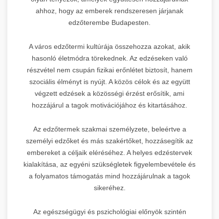
ahhoz, hogy az emberek rendszeresen járjanak
edzőterembe Budapesten.
A város edzőtermi kultúrája összehozza azokat, akik
hasonló életmódra törekednek. Az edzéseken való
részvétel nem csupán fizikai erőnlétet biztosít, hanem
szociális élményt is nyújt. A közös célok és az együtt
végzett edzések a közösségi érzést erősítik, ami
hozzájárul a tagok motivációjához és kitartásához.
Az edzőtermek szakmai személyzete, beleértve a
személyi edzőket és más szakértőket, hozzásegítik az
embereket a céljaik eléréséhez. A helyes edzéstervek
kialakítása, az egyéni szükségletek figyelembevétele és
a folyamatos támogatás mind hozzájárulnak a tagok
sikeréhez.
Az egészségügyi és pszichológiai előnyök szintén