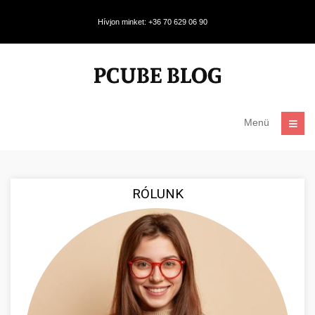
Hívjon minket: +36 70 629 06 90
Menü
RÓLUNK