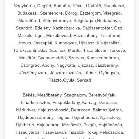
Ipari sajtreszelők és aprítógépek kereskedelmi
kereskedelmi hűtőegység
Nagykörös, Cegléd, Budaörs, Pécel, Gödöllő, Dunakeszi,
chef-iparikonyhagepek.hu
élelmiszer-előkészítéshez. Különböző reszelési
🍳 28. Nagykonyhai
Budakeszi, Szentendre, Dorog, Esztergom, Visegrád,
+
méretek különböző alkalmazásokhoz.
kereskedelmi mosogatógép
Berendezések
Mátrafüred, Bátonyterenye, Salgótarján,Rudabánya,
Szendrő, Edelény, Kazincbarcika, Sajószentpéter, Ózd,
chef-iparikonyhagepek.hu
Teljes körű nagykonyhai berendezések és
Miskolc, Eger, Mezőkövesd, Füzesabony, Tiszafüred,
professzionális vendéglátóipari kellékek.
Heves, Jászapáti, Kunhegyes, Újszász, Kisújszállás,
kereskedelmi sajtreszelő
Minden, ami szükséges éttermi és catering
Törökszentmiklós, Szolnok, Martfű, Tiszaföldvár, Túrkeve,
műveletekhez.
Mezőtúr, Gyomaendrőd, Szarvas, Kunszentmárton,
Csongrád, Abony, Nagykáta, Újszász, Jászberény,
chef-iparikonyhagepek.hu
Jászfényszaru, Jászárokszállás, Lőrinci, Gyöngyös,
Pásztó,Gyula, Sarkad
kereskedelmi konyhai megoldások
Békés, Mezőberény, Szeghalom, Berettyóújfalu,
Biharkeresztes, Püspökladány, Karcag, Derecske,
Nádudvar, Hajdúszoboszló, Debrecen, Balmazújváros,
Hajdúböszörmény, Téglás, Hajdúhadház, Nyíradony,
Újfehértó, Hajdúdorog, Mezőcsát, Polgár, Hajdúnánás,
Tiszaújváros, Tiszavasvári, Tiszalök, Tokaj, Felsőzsolca,