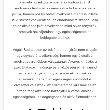
kiemelik az edzőterembe járás fontosságát. A
rendszeres testmozgás nemcsak a fizikai egészséget
javítja, hanem pozitív hatást gyakorol a mentális jóllétre
is. A stressz csökkentése, az endorfinok felszabadulása
és az általános jólét növekedése mind olyan tényezők,
amelyek hozzájárulnak egy egészségesebb és
boldogabb élethez.
Végül, Budapesten az edzőterembe járás nem csupán
egy egyszerű tevékenység, hanem egy életstílus,
amelyet egyre többen választanak. A város kínálata, a
szolgáltatások minősége és a közösségi élmény mind
azt eredményezi, hogy az emberek ne csak az
edzéseket, hanem az egészséges életmódot is
élvezettel választják. Az edzőterembe járásnak ez az
átfogó megközelítése hozzájárul a város lakóinak
egészségéhez, boldogságához és aktív életmódjához.