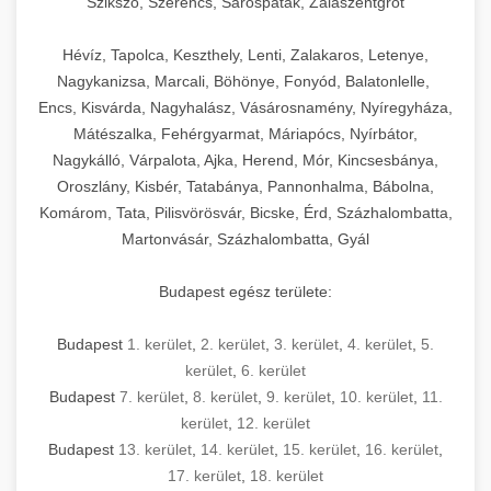
Szikszó, Szerencs, Sárospatak, Zalaszentgrót
Hévíz, Tapolca, Keszthely, Lenti, Zalakaros, Letenye,
Nagykanizsa, Marcali, Böhönye, Fonyód, Balatonlelle,
Encs, Kisvárda, Nagyhalász, Vásárosnamény, Nyíregyháza,
Mátészalka, Fehérgyarmat, Máriapócs, Nyírbátor,
Nagykálló, Várpalota, Ajka, Herend, Mór, Kincsesbánya,
Oroszlány, Kisbér, Tatabánya, Pannonhalma, Bábolna,
Komárom, Tata, Pilisvörösvár, Bicske, Érd, Százhalombatta,
Martonvásár, Százhalombatta, Gyál
Budapest egész területe:
Budapest
1. kerület
,
2. kerület
,
3. kerület
,
4. kerület
,
5.
kerület
,
6. kerület
Budapest
7. kerület
,
8. kerület
,
9. kerület
,
10. kerület
,
11.
kerület
,
12. kerület
Budapest
13. kerület
,
14. kerület
,
15. kerület
,
16. kerület
,
17. kerület
,
18. kerület