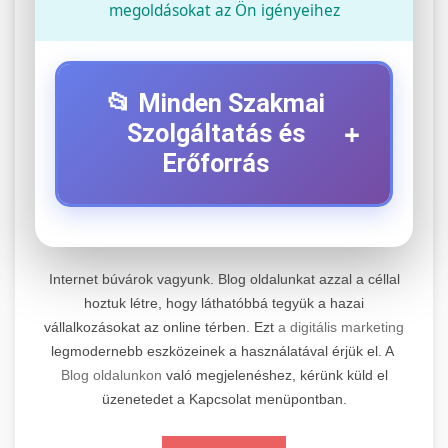
megoldásokat az Ön igényeihez
📂 Minden Szakmai
+
Szolgáltatás és
Erőforrás
⚡ 1. Legjobb Elektromos Roller
+
Szerviz
Internet búvárok vagyunk. Blog oldalunkat azzal a céllal
Professzionális elektromos roller javítási és
hoztuk létre, hogy láthatóbbá tegyük a hazai
vállalkozásokat az online térben. Ezt
a digitális marketing
karbantartási szolgáltatások. Szakértő
📊 2. Online Marketing
+
legmodernebb eszközeinek a használatával érjük el. A
technikusaink minőségi szervízt nyújtanak
Ügynökség
Blog oldalunkon
való megjelenéshez, kérünk küld el
minden jelentős márkához és modellhez.
üzenetedet a Kapcsolat menüpontban.
Átfogó online marketing szolgáltatások,
Szervizközpont Látogatása
beleértve a SEO-t, közösségi média kezelést és
+
🛴 3. Legjobb Elektromos Roller