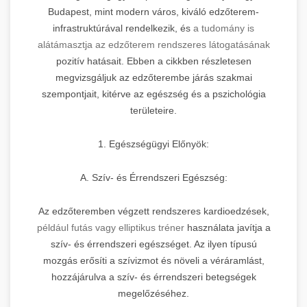
Budapest, mint modern város, kiváló edzőterem-
infrastruktúrával rendelkezik, és
a tudomány is
alátámasztja az edzőterem rendszeres látogatásának
pozitív hatásait. Ebben a cikkben részletesen
megvizsgáljuk az edzőterembe járás szakmai
szempontjait, kitérve az egészség és a pszichológia
területeire.
1. Egészségügyi Előnyök:
A. Szív- és Érrendszeri Egészség:
Az edzőteremben végzett rendszeres kardioedzések,
például futás vagy elliptikus tréner
használata javítja a
szív- és érrendszeri egészséget. Az ilyen típusú
mozgás erősíti a szívizmot és növeli a véráramlást,
hozzájárulva a szív- és érrendszeri betegségek
megelőzéséhez.