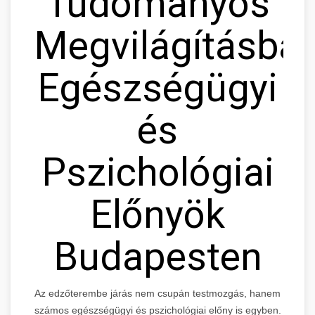
Tudományos
Megvilágításban
Egészségügyi
és
Pszichológiai
Előnyök
Budapesten
Az edzőterembe járás nem csupán testmozgás, hanem
számos egészségügyi és pszichológiai előny is egyben.