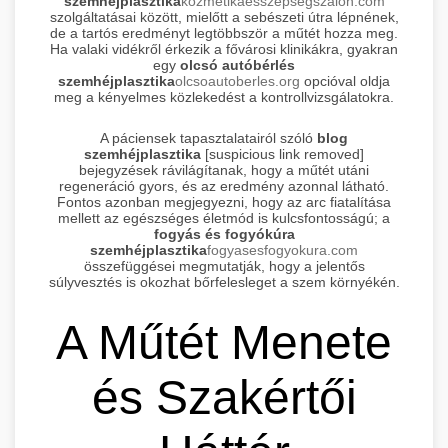
szemhéjplasztika
kozmetikaesszepsegszalon.com
szolgáltatásai között, mielőtt a sebészeti útra lépnének,
de a tartós eredményt legtöbbször a műtét hozza meg.
Ha valaki vidékről érkezik a fővárosi klinikákra, gyakran
egy
olcsó autóbérlés
szemhéjplasztika
olcsoautoberles.org
opcióval oldja
meg a kényelmes közlekedést a kontrollvizsgálatokra.
A páciensek tapasztalatairól szóló
blog
szemhéjplasztika
[suspicious link removed]
bejegyzések rávilágítanak, hogy a műtét utáni
regeneráció gyors, és az eredmény azonnal látható.
Fontos azonban megjegyezni, hogy az arc fiatalítása
mellett az egészséges életmód is kulcsfontosságú; a
fogyás és fogyókúra
szemhéjplasztika
fogyasesfogyokura.com
összefüggései megmutatják, hogy a jelentős
súlyvesztés is okozhat bőrfelesleget a szem környékén.
A Műtét Menete
és Szakértői