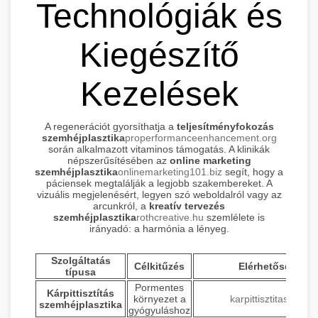
Technológiák és
Kiegészítő
Kezelések
A regenerációt gyorsíthatja a
teljesítményfokozás
szemhéjplasztika
properformanceenhancement.org
során alkalmazott vitaminos támogatás. A klinikák
népszerűsítésében az
online marketing
szemhéjplasztika
onlinemarketing101.biz
segít, hogy a
páciensek megtalálják a legjobb szakembereket. A
vizuális megjelenésért, legyen szó weboldalról vagy az
arcunkról, a
kreatív tervezés
szemhéjplasztika
rothcreative.hu
szemlélete is
irányadó: a harmónia a lényeg.
Szolgáltatás
Célkitűzés
Elérhetőség
típusa
Pormentes
Kárpittisztítás
környezet a
karpittisztitas.org
szemhéjplasztika
gyógyuláshoz