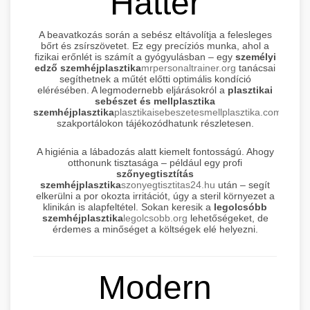
Háttér
A beavatkozás során a sebész eltávolítja a felesleges
bőrt és zsírszövetet. Ez egy precíziós munka, ahol a
fizikai erőnlét is számít a gyógyulásban – egy
személyi
edző szemhéjplasztika
mrpersonaltrainer.org
tanácsai
segíthetnek a műtét előtti optimális kondíció
elérésében. A legmodernebb eljárásokról a
plasztikai
sebészet és mellplasztika
szemhéjplasztika
plasztikaisebeszetesmellplasztika.com
szakportálokon tájékozódhatunk részletesen.
A higiénia a lábadozás alatt kiemelt fontosságú. Ahogy
otthonunk tisztasága – például egy profi
szőnyegtisztítás
szemhéjplasztika
szonyegtisztitas24.hu
után – segít
elkerülni a por okozta irritációt, úgy a steril környezet a
klinikán is alapfeltétel. Sokan keresik a
legolcsóbb
szemhéjplasztika
legolcsobb.org
lehetőségeket, de
érdemes a minőséget a költségek elé helyezni.
Modern