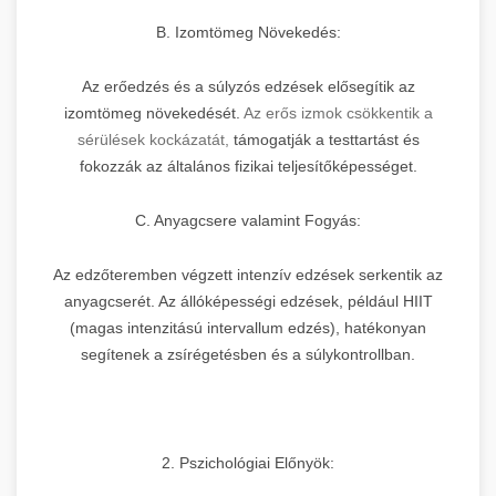
B. Izomtömeg Növekedés:
Az erőedzés és a súlyzós edzések elősegítik az
izomtömeg növekedését.
Az erős izmok csökkentik a
sérülések kockázatát,
támogatják a testtartást és
fokozzák az általános fizikai teljesítőképességet.
C. Anyagcsere valamint Fogyás:
Az edzőteremben végzett intenzív edzések serkentik az
anyagcserét. Az állóképességi edzések, például HIIT
(magas intenzitású intervallum edzés), hatékonyan
segítenek a zsírégetésben és a súlykontrollban.
2. Pszichológiai Előnyök: