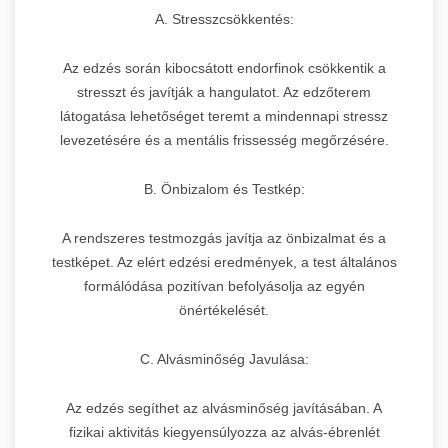
A. Stresszcsökkentés:
Az edzés során kibocsátott endorfinok csökkentik a
stresszt és javítják a hangulatot. Az edzőterem
látogatása lehetőséget teremt a mindennapi stressz
levezetésére és a mentális frissesség megőrzésére.
B. Önbizalom és Testkép:
A rendszeres testmozgás javítja az önbizalmat és a
testképet. Az elért edzési eredmények, a test általános
formálódása pozitívan befolyásolja az egyén
önértékelését.
C. Alvásminőség Javulása:
Az edzés segíthet az alvásminőség javításában. A
fizikai aktivitás kiegyensúlyozza az alvás-ébrenlét