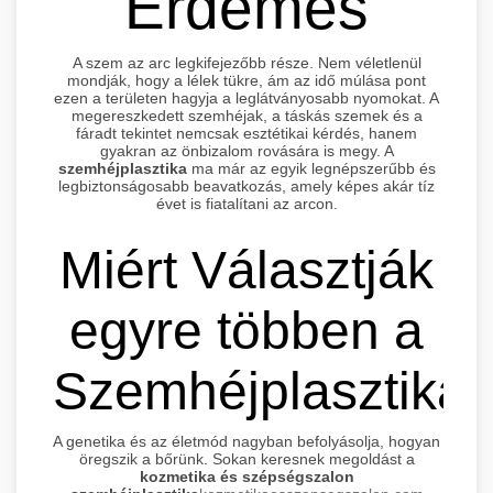
Érdemes
A szem az arc legkifejezőbb része. Nem véletlenül
mondják, hogy a lélek tükre, ám az idő múlása pont
ezen a területen hagyja a leglátványosabb nyomokat. A
megereszkedett szemhéjak, a táskás szemek és a
fáradt tekintet nemcsak esztétikai kérdés, hanem
gyakran az önbizalom rovására is megy. A
szemhéjplasztika
ma már az egyik legnépszerűbb és
legbiztonságosabb beavatkozás, amely képes akár tíz
évet is fiatalítani az arcon.
Miért Választják
egyre többen a
Szemhéjplasztikát
A genetika és az életmód nagyban befolyásolja, hogyan
öregszik a bőrünk. Sokan keresnek megoldást a
kozmetika és szépségszalon