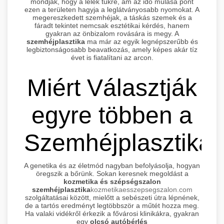
mondják, hogy a lélek tükre, ám az idő múlása pont
ezen a területen hagyja a leglátványosabb nyomokat. A
megereszkedett szemhéjak, a táskás szemek és a
fáradt tekintet nemcsak esztétikai kérdés, hanem
gyakran az önbizalom rovására is megy. A
szemhéjplasztika
ma már az egyik legnépszerűbb és
legbiztonságosabb beavatkozás, amely képes akár tíz
évet is fiatalítani az arcon.
Miért Választják
egyre többen a
Szemhéjplasztikát
A genetika és az életmód nagyban befolyásolja, hogyan
öregszik a bőrünk. Sokan keresnek megoldást a
kozmetika és szépségszalon
szemhéjplasztika
kozmetikaesszepsegszalon.com
szolgáltatásai között, mielőtt a sebészeti útra lépnének,
de a tartós eredményt legtöbbször a műtét hozza meg.
Ha valaki vidékről érkezik a fővárosi klinikákra, gyakran
egy
olcsó autóbérlés