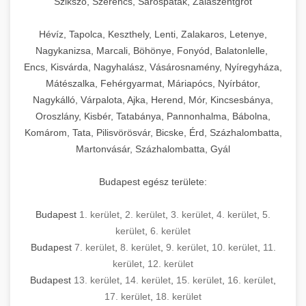
Szikszó, Szerencs, Sárospatak, Zalaszentgrót
Hévíz, Tapolca, Keszthely, Lenti, Zalakaros, Letenye,
Nagykanizsa, Marcali, Böhönye, Fonyód, Balatonlelle,
Encs, Kisvárda, Nagyhalász, Vásárosnamény, Nyíregyháza,
Mátészalka, Fehérgyarmat, Máriapócs, Nyírbátor,
Nagykálló, Várpalota, Ajka, Herend, Mór, Kincsesbánya,
Oroszlány, Kisbér, Tatabánya, Pannonhalma, Bábolna,
Komárom, Tata, Pilisvörösvár, Bicske, Érd, Százhalombatta,
Martonvásár, Százhalombatta, Gyál
Budapest egész területe:
Budapest
1. kerület
,
2. kerület
,
3. kerület
,
4. kerület
,
5.
kerület
,
6. kerület
Budapest
7. kerület
,
8. kerület
,
9. kerület
,
10. kerület
,
11.
kerület
,
12. kerület
Budapest
13. kerület
,
14. kerület
,
15. kerület
,
16. kerület
,
17. kerület
,
18. kerület