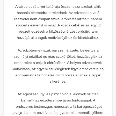
A város edzőtermi kultúrája összehozza azokat, akik
hasonló életmódra törekednek. Az edzéseken való
részvétel nem csupán fizikai erőnlétet biztosít, hanem
szociális élményt is nyújt. A közös célok és az együtt
végzett edzések a közösségi érzést erősítik, ami
hozzájárul a tagok motivációjához és kitartásához.
Az edzőtermek szakmai személyzete, beleértve a
személyi edzőket és más szakértőket, hozzásegítik az
embereket a céljaik eléréséhez. A helyes edzéstervek
kialakítása, az egyéni szükségletek figyelembevétele és
a folyamatos támogatás mind hozzájárulnak a tagok
sikeréhez.
Az egészségügyi és pszichológiai előnyök szintén
kiemelik az edzőterembe járás fontosságát. A
rendszeres testmozgás nemcsak a fizikai egészséget
javítja, hanem pozitív hatást gyakorol a mentális jóllétre