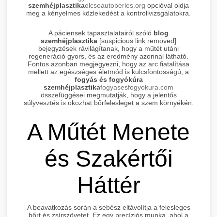
szemhéjplasztika
olcsoautoberles.org
opcióval oldja
meg a kényelmes közlekedést a kontrollvizsgálatokra.
A páciensek tapasztalatairól szóló
blog
szemhéjplasztika
[suspicious link removed]
bejegyzések rávilágítanak, hogy a műtét utáni
regeneráció gyors, és az eredmény azonnal látható.
Fontos azonban megjegyezni, hogy az arc fiatalítása
mellett az egészséges életmód is kulcsfontosságú; a
fogyás és fogyókúra
szemhéjplasztika
fogyasesfogyokura.com
összefüggései megmutatják, hogy a jelentős
súlyvesztés is okozhat bőrfelesleget a szem környékén.
A Műtét Menete
és Szakértői
Háttér
A beavatkozás során a sebész eltávolítja a felesleges
bőrt és zsírszövetet. Ez egy precíziós munka, ahol a