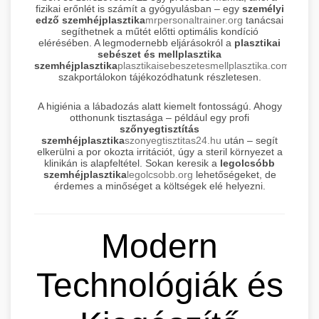
fizikai erőnlét is számít a gyógyulásban – egy
személyi
edző szemhéjplasztika
mrpersonaltrainer.org
tanácsai
segíthetnek a műtét előtti optimális kondíció
elérésében. A legmodernebb eljárásokról a
plasztikai
sebészet és mellplasztika
szemhéjplasztika
plasztikaisebeszetesmellplasztika.com
szakportálokon tájékozódhatunk részletesen.
A higiénia a lábadozás alatt kiemelt fontosságú. Ahogy
otthonunk tisztasága – például egy profi
szőnyegtisztítás
szemhéjplasztika
szonyegtisztitas24.hu
után – segít
elkerülni a por okozta irritációt, úgy a steril környezet a
klinikán is alapfeltétel. Sokan keresik a
legolcsóbb
szemhéjplasztika
legolcsobb.org
lehetőségeket, de
érdemes a minőséget a költségek elé helyezni.
Modern
Technológiák és