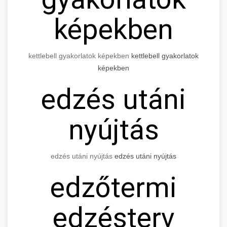
képekben
kettlebell gyakorlatok képekben
kettlebell gyakorlatok
képekben
edzés utáni
nyújtás
edzés utáni nyújtás
edzés utáni nyújtás
edzőtermi
edzésterv