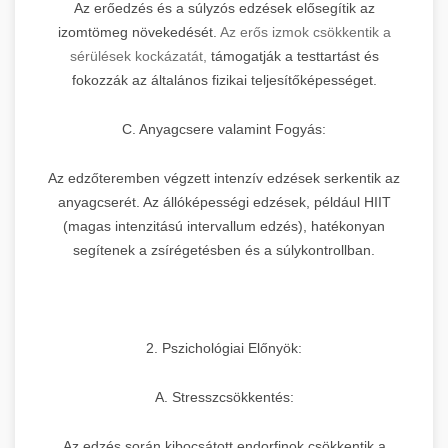
Az erőedzés és a súlyzós edzések elősegítik az
izomtömeg növekedését.
Az erős izmok csökkentik a
sérülések kockázatát,
támogatják a testtartást és
fokozzák az általános fizikai teljesítőképességet.
C. Anyagcsere valamint Fogyás:
Az edzőteremben végzett intenzív edzések serkentik az
anyagcserét. Az állóképességi edzések, például HIIT
(magas intenzitású intervallum edzés), hatékonyan
segítenek a zsírégetésben és a súlykontrollban.
2. Pszichológiai Előnyök:
A. Stresszcsökkentés:
Az edzés során kibocsátott endorfinok csökkentik a