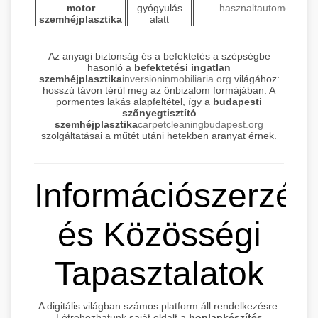
motor
gyógyulás
hasznaltautomotor.hu
szemhéjplasztika
alatt
Az anyagi biztonság és a befektetés a szépségbe
hasonló a
befektetési ingatlan
szemhéjplasztika
inversioninmobiliaria.org
világához:
hosszú távon térül meg az önbizalom formájában. A
pormentes lakás alapfeltétel, így a
budapesti
szőnyegtisztító
szemhéjplasztika
carpetcleaningbudapest.org
szolgáltatásai a műtét utáni hetekben aranyat érnek.
Információszerzés
és Közösségi
Tapasztalatok
A digitális világban számos platform áll rendelkezésre.
Létrehozhatunk saját oldalt a
honlapkészítés