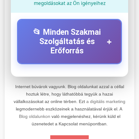
megoldásokat az Ön igényeihez
📂 Minden Szakmai
+
Szolgáltatás és
Erőforrás
⚡ 1. Legjobb Elektromos Roller
+
Szerviz
Internet búvárok vagyunk. Blog oldalunkat azzal a céllal
Professzionális elektromos roller javítási és
hoztuk létre, hogy láthatóbbá tegyük a hazai
vállalkozásokat az online térben. Ezt
a digitális marketing
karbantartási szolgáltatások. Szakértő
📊 2. Online Marketing
+
legmodernebb eszközeinek a használatával érjük el. A
technikusaink minőségi szervízt nyújtanak
Ügynökség
Blog oldalunkon
való megjelenéshez, kérünk küld el
minden jelentős márkához és modellhez.
üzenetedet a Kapcsolat menüpontban.
Átfogó online marketing szolgáltatások,
Szervizközpont Látogatása
beleértve a SEO-t, közösségi média kezelést és
+
🛴 3. Legjobb Elektromos Roller