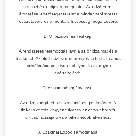
stresszt és javítják a hangulatot. Az edzőterem
látogatása lehetőséget teremt a mindennapi stressz
levezetésére és a mentális frissesség megőrzésére.
B. Önbizalom és Testkép:
A rendszeres testmozgás javítja az önbizalmat és a
testképet. Az elért edzési eredmények, a test általános
formálódása pozitívan befolyásolja az egyén
önértékelését.
C. Alvásminőség Javulása:
Az edzés segíthet az alvásminőség javításában. A
fizikai aktivitás kiegyensúlyozza az alvás-ébrenlét
ciklust, hozzájárulva a pihentetőbb alváshoz.
3. Szakmai Edzők Támogatása: