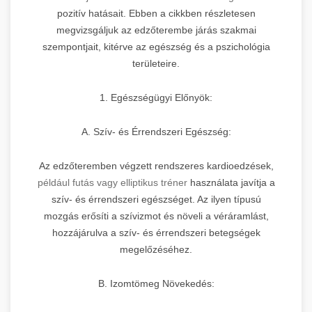
pozitív hatásait. Ebben a cikkben részletesen
megvizsgáljuk az edzőterembe járás szakmai
szempontjait, kitérve az egészség és a pszichológia
területeire.
1. Egészségügyi Előnyök:
A. Szív- és Érrendszeri Egészség:
Az edzőteremben végzett rendszeres kardioedzések,
például futás vagy elliptikus tréner
használata javítja a
szív- és érrendszeri egészséget. Az ilyen típusú
mozgás erősíti a szívizmot és növeli a véráramlást,
hozzájárulva a szív- és érrendszeri betegségek
megelőzéséhez.
B. Izomtömeg Növekedés: