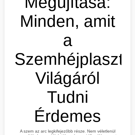
Megújítása:
Minden, amit
a
Szemhéjplaszti
Világáról
Tudni
Érdemes
A szem az arc legkifejezőbb része. Nem véletlenül