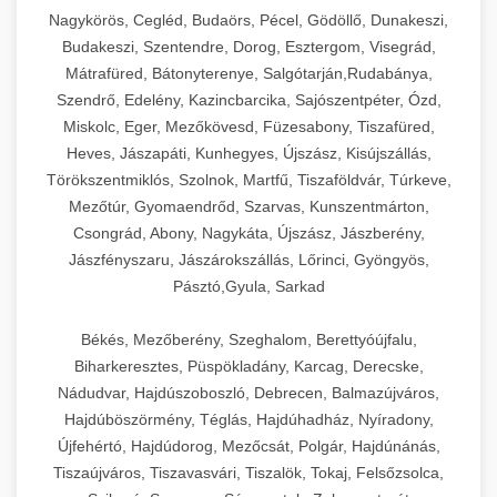
Ipari sajtreszelők és aprítógépek kereskedelmi
kereskedelmi hűtőegység
Nagykörös, Cegléd, Budaörs, Pécel, Gödöllő, Dunakeszi,
chef-iparikonyhagepek.hu
élelmiszer-előkészítéshez. Különböző reszelési
🍳 28. Nagykonyhai
Budakeszi, Szentendre, Dorog, Esztergom, Visegrád,
+
méretek különböző alkalmazásokhoz.
kereskedelmi mosogatógép
Berendezések
Mátrafüred, Bátonyterenye, Salgótarján,Rudabánya,
Szendrő, Edelény, Kazincbarcika, Sajószentpéter, Ózd,
chef-iparikonyhagepek.hu
Teljes körű nagykonyhai berendezések és
Miskolc, Eger, Mezőkövesd, Füzesabony, Tiszafüred,
professzionális vendéglátóipari kellékek.
Heves, Jászapáti, Kunhegyes, Újszász, Kisújszállás,
kereskedelmi sajtreszelő
Minden, ami szükséges éttermi és catering
Törökszentmiklós, Szolnok, Martfű, Tiszaföldvár, Túrkeve,
műveletekhez.
Mezőtúr, Gyomaendrőd, Szarvas, Kunszentmárton,
Csongrád, Abony, Nagykáta, Újszász, Jászberény,
chef-iparikonyhagepek.hu
Jászfényszaru, Jászárokszállás, Lőrinci, Gyöngyös,
Pásztó,Gyula, Sarkad
kereskedelmi konyhai megoldások
Békés, Mezőberény, Szeghalom, Berettyóújfalu,
Biharkeresztes, Püspökladány, Karcag, Derecske,
Nádudvar, Hajdúszoboszló, Debrecen, Balmazújváros,
Hajdúböszörmény, Téglás, Hajdúhadház, Nyíradony,
Újfehértó, Hajdúdorog, Mezőcsát, Polgár, Hajdúnánás,
Tiszaújváros, Tiszavasvári, Tiszalök, Tokaj, Felsőzsolca,