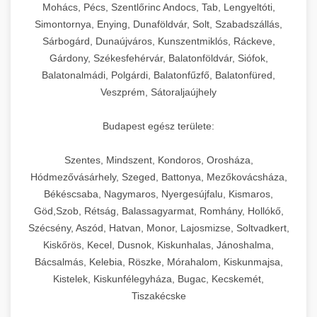
chef-iparikonyhagepek.hu
állítható vastagság beállítással.
Mohács, Pécs, Szentlőrinc Andocs, Tab, Lengyeltóti,
Simontornya, Enying, Dunaföldvár, Solt, Szabadszállás,
Kereskedelmi vákuumcsomagoló berendezések
kereskedelmi tésztakeverő
Sárbogárd, Dunaújváros, Kunszentmiklós, Ráckeve,
chef-iparikonyhagepek.hu
élelmiszerek tartósításához. Hosszabbítsa a
+
🎁 23. Vákuumfóliázó Gép
Gárdony, Székesfehérvár, Balatonföldvár, Siófok,
szavatossági időt és tartsa meg a termék
professzionális élelmiszer szeletelő
Balatonalmádi, Polgárdi, Balatonfűzfő, Balatonfüred,
frissességét.
Ipari vákuumfóliázó gépek professzionális
Veszprém, Sátoraljaújhely
élelmiszer-csomagolási műveletekhez.
+
🔥 24. Ipari Sütő és Gőzpároló
chef-iparikonyhagepek.hu
Hatékony lezárási és tartósítási megoldások.
Budapest egész területe:
Kereskedelmi légkeveréses sütők és gőzpárolók
vákuum lezáró berendezés
chef-iparikonyhagepek.hu
Szentes, Mindszent, Kondoros, Orosháza,
professzionális konyhák számára. Nagy
+
❄️ 25. Ipari Hűtőszekrény
Hódmezővásárhely, Szeged, Battonya, Mezőkovácsháza,
kapacitású sütő- és főzőberendezés precíz
kereskedelmi csomagoló gép
Békéscsaba, Nagymaros, Nyergesújfalu, Kismaros,
hőmérséklet-szabályozással.
Professzionális hűtőegységek és hűtőkamrák
Göd,Szob, Rétság, Balassagyarmat, Romhány, Hollókő,
kereskedelmi konyhák számára.
+
💧 26. Ipari Mosogatógép
Szécsény, Aszód, Hatvan, Monor, Lajosmizse, Soltvadkert,
chef-iparikonyhagepek.hu
Energiahatékony hűtési megoldások nagy
Kiskőrös, Kecel, Dusnok, Kiskunhalas, Jánoshalma,
kapacitással.
Kereskedelmi mosogatóberendezések nagy
kereskedelmi sütősütő
Bácsalmás, Kelebia, Röszke, Mórahalom, Kiskunmajsa,
forgalmú éttermi műveletekhez. Gyors tisztítási
Kistelek, Kiskunfélegyháza, Bugac, Kecskemét,
+
🧀 27. Ipari Sajtreszelő Gép
chef-iparikonyhagepek.hu
ciklusok fertőtlenítési képességekkel.
Tiszakécske