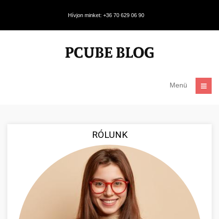
Hívjon minket: +36 70 629 06 90
Menü
RÓLUNK