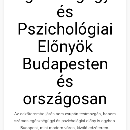
és
Pszichológiai
Előnyök
Budapesten
és
országosan
Az
edzőterembe járás
nem csupán testmozgás, hanem
számos egészségügyi és pszichológiai előny is egyben.
Budapest, mint modern város, kiváló edzőterem-