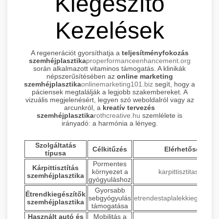
Kiegészítő
Kezelések
A regenerációt gyorsíthatja a
teljesítményfokozás
szemhéjplasztika
properformanceenhancement.org
során alkalmazott vitaminos támogatás. A klinikák
népszerűsítésében az
online marketing
szemhéjplasztika
onlinemarketing101.biz
segít, hogy a
páciensek megtalálják a legjobb szakembereket. A
vizuális megjelenésért, legyen szó weboldalról vagy az
arcunkról, a
kreatív tervezés
szemhéjplasztika
rothcreative.hu
szemlélete is
irányadó: a harmónia a lényeg.
Szolgáltatás
Célkitűzés
Elérhetőség
típusa
Pormentes
Kárpittisztítás
környezet a
karpittisztitas.org
szemhéjplasztika
gyógyuláshoz
Gyorsabb
Étrendkiegészítők
sebgyógyulás
etrendestaplalekkiegeszito
szemhéjplasztika
támogatása
Használt autó és
Mobilitás a