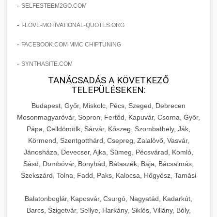
amelyek valós eredményeket hoznak.
-
SELFESTEEM2GO.COM
Teljes dokumentáció egy klinika átalakulási
-
I-LOVE-MOTIVATIONAL-QUOTES.ORG
szonyegtisztito.net
útjáról, bemutatva az utat a küzdő praxistól a
🎪 18. Szemhéjplasztika Iránti
+
virágzó vállalkozásig 150%-os növekedéssel.
marketing stratégiai tervrajz
Érdeklődés 150%-os Fokozása
-
FACEBOOK.COM MMC CHIPTUNING
-
szonyegtakaritas.org
SYNTHASITE.COM
Technikák és módszerek a páciensek
érdeklődésének és elkötelezettségének drámai
TANÁCSADÁS A KÖVETKEZŐ
klinika átalakulási történet
🎮 19. AI Google Ads és Meta
+
TELEPÜLÉSEKEN:
növeléséhez. Egy 150%-os fellendülési
Kampány Kezelés
esettanulmány gyakorlati betekintésekkel.
Budapest, Győr, Miskolc, Pécs, Szeged, Debrecen
Fejlett AI-alapú Google Ads és Meta hirdetési
Mosonmagyaróvár, Sopron, Fertőd, Kapuvár, Csorna, Győr,
weboldal-keszites.co
Pápa, Celldömölk, Sárvár, Kőszeg, Szombathely, Ják,
kampánykezelés. Optimalizálja hirdetési
+
🍞 20. Ipari Dagasztógép
Körmend, Szentgotthárd, Csepreg, Zalalövő, Vasvár,
költségvetését gépi tanulással és
elkötelezettség erősítési módszerek
Jánosháza, Devecser, Ajka, Sümeg, Pécsvárad, Komló,
automatizálással.
Professzionális ipari dagasztógépek és
Sásd, Dombóvár, Bonyhád, Bátaszék, Baja, Bácsalmás,
tésztakeverő gépek pékségek és kereskedelmi
+
🔪 21. Ipari Szeletelőgép
Szekszárd, Tolna, Fadd, Paks, Kalocsa, Hőgyész, Tamási
aikampany.hu
AI hirdetési automatizálás
konyhák számára. Masszív konstrukció
megbízható teljesítményhez.
Ipari hús- és sajtszeletelő gépek professzionális
Balatonboglár, Kaposvár, Csurgó, Nagyatád, Kadarkút,
élelmiszer-előkészítéshez. Precíziós vágás
Barcs, Szigetvár, Sellye, Harkány, Siklós, Villány, Bóly,
+
📦 22. Vákuumozó Gép