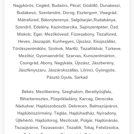
Ipari sajtreszelők és aprítógépek kereskedelmi
kereskedelmi hűtőegység
Nagykörös, Cegléd, Budaörs, Pécel, Gödöllő, Dunakeszi,
chef-iparikonyhagepek.hu
élelmiszer-előkészítéshez. Különböző reszelési
🍳 28. Nagykonyhai
Budakeszi, Szentendre, Dorog, Esztergom, Visegrád,
+
méretek különböző alkalmazásokhoz.
kereskedelmi mosogatógép
Berendezések
Mátrafüred, Bátonyterenye, Salgótarján,Rudabánya,
Szendrő, Edelény, Kazincbarcika, Sajószentpéter, Ózd,
chef-iparikonyhagepek.hu
Teljes körű nagykonyhai berendezések és
Miskolc, Eger, Mezőkövesd, Füzesabony, Tiszafüred,
professzionális vendéglátóipari kellékek.
Heves, Jászapáti, Kunhegyes, Újszász, Kisújszállás,
kereskedelmi sajtreszelő
Minden, ami szükséges éttermi és catering
Törökszentmiklós, Szolnok, Martfű, Tiszaföldvár, Túrkeve,
műveletekhez.
Mezőtúr, Gyomaendrőd, Szarvas, Kunszentmárton,
Csongrád, Abony, Nagykáta, Újszász, Jászberény,
chef-iparikonyhagepek.hu
Jászfényszaru, Jászárokszállás, Lőrinci, Gyöngyös,
Pásztó,Gyula, Sarkad
kereskedelmi konyhai megoldások
Békés, Mezőberény, Szeghalom, Berettyóújfalu,
Biharkeresztes, Püspökladány, Karcag, Derecske,
Nádudvar, Hajdúszoboszló, Debrecen, Balmazújváros,
Hajdúböszörmény, Téglás, Hajdúhadház, Nyíradony,
Újfehértó, Hajdúdorog, Mezőcsát, Polgár, Hajdúnánás,
Tiszaújváros, Tiszavasvári, Tiszalök, Tokaj, Felsőzsolca,