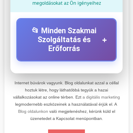
megoldásokat az Ön igényeihez
📂 Minden Szakmai
+
Szolgáltatás és
Erőforrás
⚡ 1. Legjobb Elektromos Roller
+
Szerviz
Internet búvárok vagyunk. Blog oldalunkat azzal a céllal
Professzionális elektromos roller javítási és
hoztuk létre, hogy láthatóbbá tegyük a hazai
vállalkozásokat az online térben. Ezt
a digitális marketing
karbantartási szolgáltatások. Szakértő
📊 2. Online Marketing
+
legmodernebb eszközeinek a használatával érjük el. A
technikusaink minőségi szervízt nyújtanak
Ügynökség
Blog oldalunkon
való megjelenéshez, kérünk küld el
minden jelentős márkához és modellhez.
üzenetedet a Kapcsolat menüpontban.
Átfogó online marketing szolgáltatások,
Szervizközpont Látogatása
beleértve a SEO-t, közösségi média kezelést és
+
🛴 3. Legjobb Elektromos Roller