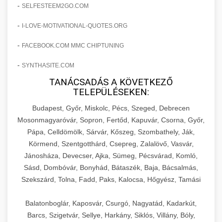
amelyek valós eredményeket hoznak.
-
SELFESTEEM2GO.COM
Teljes dokumentáció egy klinika átalakulási
-
I-LOVE-MOTIVATIONAL-QUOTES.ORG
szonyegtisztito.net
útjáról, bemutatva az utat a küzdő praxistól a
🎪 18. Szemhéjplasztika Iránti
+
virágzó vállalkozásig 150%-os növekedéssel.
marketing stratégiai tervrajz
Érdeklődés 150%-os Fokozása
-
FACEBOOK.COM MMC CHIPTUNING
-
szonyegtakaritas.org
SYNTHASITE.COM
Technikák és módszerek a páciensek
érdeklődésének és elkötelezettségének drámai
TANÁCSADÁS A KÖVETKEZŐ
klinika átalakulási történet
🎮 19. AI Google Ads és Meta
+
TELEPÜLÉSEKEN:
növeléséhez. Egy 150%-os fellendülési
Kampány Kezelés
esettanulmány gyakorlati betekintésekkel.
Budapest, Győr, Miskolc, Pécs, Szeged, Debrecen
Fejlett AI-alapú Google Ads és Meta hirdetési
Mosonmagyaróvár, Sopron, Fertőd, Kapuvár, Csorna, Győr,
weboldal-keszites.co
Pápa, Celldömölk, Sárvár, Kőszeg, Szombathely, Ják,
kampánykezelés. Optimalizálja hirdetési
+
🍞 20. Ipari Dagasztógép
Körmend, Szentgotthárd, Csepreg, Zalalövő, Vasvár,
költségvetését gépi tanulással és
elkötelezettség erősítési módszerek
Jánosháza, Devecser, Ajka, Sümeg, Pécsvárad, Komló,
automatizálással.
Professzionális ipari dagasztógépek és
Sásd, Dombóvár, Bonyhád, Bátaszék, Baja, Bácsalmás,
tésztakeverő gépek pékségek és kereskedelmi
+
🔪 21. Ipari Szeletelőgép
Szekszárd, Tolna, Fadd, Paks, Kalocsa, Hőgyész, Tamási
aikampany.hu
AI hirdetési automatizálás
konyhák számára. Masszív konstrukció
megbízható teljesítményhez.
Ipari hús- és sajtszeletelő gépek professzionális
Balatonboglár, Kaposvár, Csurgó, Nagyatád, Kadarkút,
élelmiszer-előkészítéshez. Precíziós vágás
Barcs, Szigetvár, Sellye, Harkány, Siklós, Villány, Bóly,
+
📦 22. Vákuumozó Gép