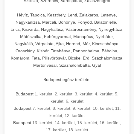
Szikszó, Szerencs, Sárospatak, Zalaszentgrót
Hévíz, Tapolca, Keszthely, Lenti, Zalakaros, Letenye,
Nagykanizsa, Marcali, Böhönye, Fonyód, Balatonlelle,
Encs, Kisvárda, Nagyhalász, Vásárosnamény, Nyíregyháza,
Mátészalka, Fehérgyarmat, Máriapócs, Nyírbátor,
Nagykálló, Várpalota, Ajka, Herend, Mór, Kincsesbánya,
Oroszlány, Kisbér, Tatabánya, Pannonhalma, Bábolna,
Komárom, Tata, Pilisvörösvár, Bicske, Érd, Százhalombatta,
Martonvásár, Százhalombatta, Gyál
Budapest egész területe:
Budapest
1. kerület
,
2. kerület
,
3. kerület
,
4. kerület
,
5.
kerület
,
6. kerület
Budapest
7. kerület
,
8. kerület
,
9. kerület
,
10. kerület
,
11.
kerület
,
12. kerület
Budapest
13. kerület
,
14. kerület
,
15. kerület
,
16. kerület
,
17. kerület
,
18. kerület