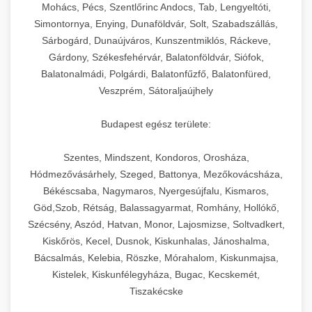
chef-iparikonyhagepek.hu
állítható vastagság beállítással.
Mohács, Pécs, Szentlőrinc Andocs, Tab, Lengyeltóti,
Simontornya, Enying, Dunaföldvár, Solt, Szabadszállás,
Kereskedelmi vákuumcsomagoló berendezések
kereskedelmi tésztakeverő
Sárbogárd, Dunaújváros, Kunszentmiklós, Ráckeve,
chef-iparikonyhagepek.hu
élelmiszerek tartósításához. Hosszabbítsa a
+
🎁 23. Vákuumfóliázó Gép
Gárdony, Székesfehérvár, Balatonföldvár, Siófok,
szavatossági időt és tartsa meg a termék
professzionális élelmiszer szeletelő
Balatonalmádi, Polgárdi, Balatonfűzfő, Balatonfüred,
frissességét.
Ipari vákuumfóliázó gépek professzionális
Veszprém, Sátoraljaújhely
élelmiszer-csomagolási műveletekhez.
+
🔥 24. Ipari Sütő és Gőzpároló
chef-iparikonyhagepek.hu
Hatékony lezárási és tartósítási megoldások.
Budapest egész területe:
Kereskedelmi légkeveréses sütők és gőzpárolók
vákuum lezáró berendezés
chef-iparikonyhagepek.hu
Szentes, Mindszent, Kondoros, Orosháza,
professzionális konyhák számára. Nagy
+
❄️ 25. Ipari Hűtőszekrény
Hódmezővásárhely, Szeged, Battonya, Mezőkovácsháza,
kapacitású sütő- és főzőberendezés precíz
kereskedelmi csomagoló gép
Békéscsaba, Nagymaros, Nyergesújfalu, Kismaros,
hőmérséklet-szabályozással.
Professzionális hűtőegységek és hűtőkamrák
Göd,Szob, Rétság, Balassagyarmat, Romhány, Hollókő,
kereskedelmi konyhák számára.
+
💧 26. Ipari Mosogatógép
Szécsény, Aszód, Hatvan, Monor, Lajosmizse, Soltvadkert,
chef-iparikonyhagepek.hu
Energiahatékony hűtési megoldások nagy
Kiskőrös, Kecel, Dusnok, Kiskunhalas, Jánoshalma,
kapacitással.
Kereskedelmi mosogatóberendezések nagy
kereskedelmi sütősütő
Bácsalmás, Kelebia, Röszke, Mórahalom, Kiskunmajsa,
forgalmú éttermi műveletekhez. Gyors tisztítási
Kistelek, Kiskunfélegyháza, Bugac, Kecskemét,
+
🧀 27. Ipari Sajtreszelő Gép
chef-iparikonyhagepek.hu
ciklusok fertőtlenítési képességekkel.
Tiszakécske