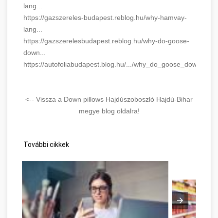
lang...
https://gazszereles-budapest.reblog.hu/why-hamvay-
lang...
https://gazszerelesbudapest.reblog.hu/why-do-goose-
down...
https://autofoliabudapest.blog.hu/.../why_do_goose_down...
<-- Vissza a Down pillows Hajdúszoboszló Hajdú-Bihar
megye blog oldalra!
További cikkek