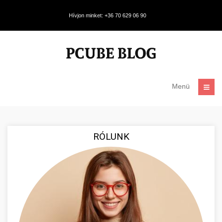
Hívjon minket: +36 70 629 06 90
Menü
RÓLUNK