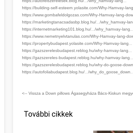
https://autofelszerelesek.blog.hu/.../why_hamvay-lang...
https://building-self-esteem.yolasite.com/Why-Hamvay-lang
https://www.gombafeldolgozas.com/Why-Hamvay-lang-down
https://marketingtanacsadasbp.blog.hu/.../why_hamvay-lang
https://internetmarketing101.blog.hu/.../why_hamvay-lang..
https://www.nemetnyelvtanulas.com/Why-Hamvay-lang-dow
https://propertybudapest.yolasite.com/Why-Hamvay-lang...
https://gazszerelesbudapest.reblog.hu/why-hamvay-lang...
https://gazszereles-budapest.reblog.hu/why-hamvay-lang..
https://gazszerelesbudapest.reblog.hu/why-do-goose-down.
https://autofoliabudapest.blog.hu/.../why_do_goose_down..
<-- Vissza a Down pillows Ágasegyháza Bács-Kiskun megye
További cikkek