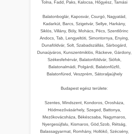
+
🍞 20. Ipari Dagasztógép
Tolna, Fadd, Paks, Kalocsa, Hőgyész, Tamási
weboldal-keszites.co
Optimalizálja hirdetési költségvetését
gépi tanulással és automatizálással.
Professzionális ipari dagasztógépek és
elkötelezettség erősítési módszerek
Balatonboglár, Kaposvár, Csurgó, Nagyatád,
tésztakeverő gépek pékségek és
+
Kadarkút, Barcs, Szigetvár, Sellye, Harkány,
🔪 21. Ipari Szeletelőgép
aikampany.hu
kereskedelmi konyhák számára.
Siklós, Villány, Bóly, Mohács, Pécs, Szentlőrinc
Masszív konstrukció megbízható
Andocs, Tab, Lengyeltóti, Simontornya, Enying,
Ipari hús- és sajtszeletelő gépek
AI hirdetési automatizálás
teljesítményhez.
Dunaföldvár, Solt, Szabadszállás, Sárbogárd,
professzionális élelmiszer-
+
📦 22. Vákuumozó Gép
Dunaújváros, Kunszentmiklós, Ráckeve, Gárdony,
előkészítéshez. Precíziós vágás
Székesfehérvár, Balatonföldvár, Siófok,
chef-iparikonyhagepek.hu
állítható vastagság beállítással.
Kereskedelmi vákuumcsomagoló
Balatonalmádi, Polgárdi, Balatonfűzfő,
berendezések élelmiszerek
kereskedelmi tésztakeverő
🎁 23. Vákuumfóliázó
Balatonfüred, Veszprém, Sátoraljaújhely
+
chef-iparikonyhagepek.hu
tartósításához. Hosszabbítsa a
Gép
szavatossági időt és tartsa meg a
professzionális élelmiszer szeletelő
Budapest egész területe:
termék frissességét.
Ipari vákuumfóliázó gépek
professzionális élelmiszer-csomagolási
Szentes, Mindszent, Kondoros, Orosháza,
🔥 24. Ipari Sütő és
+
chef-iparikonyhagepek.hu
műveletekhez. Hatékony lezárási és
Hódmezővásárhely, Szeged, Battonya,
Gőzpároló
Mezőkovácsháza, Békéscsaba, Nagymaros,
tartósítási megoldások.
vákuum lezáró berendezés
Nyergesújfalu, Kismaros, Göd,Szob, Rétság,
Kereskedelmi légkeveréses sütők és
Balassagyarmat, Romhány, Hollókő, Szécsény,
chef-iparikonyhagepek.hu
gőzpárolók professzionális konyhák