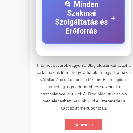
📂 Minden
Szakmai
+
Szolgáltatás és
Erőforrás
⚡ 1. Legjobb Elektromos
+
Roller Szerviz
Internet búvárok vagyunk. Blog oldalunkat azzal a
céllal hoztuk létre, hogy láthatóbbá tegyük a hazai
Professzionális elektromos roller
vállalkozásokat az online térben. Ezt
a digitális
javítási és karbantartási szolgáltatások.
📊 2. Online Marketing
+
marketing
legmodernebb eszközeinek a
Szakértő technikusaink minőségi
Ügynökség
használatával érjük el. A
Blog oldalunkon
való
szervízt nyújtanak minden jelentős
megjelenéshez, kérünk küld el üzenetedet a
márkához és modellhez.
Átfogó online marketing
Kapcsolat menüpontban.
szolgáltatások, beleértve a SEO-t,
🛴 3. Legjobb
+
Szervizközpont Látogatása
közösségi média kezelést és digitális
Elektromos Roller
Kapcsolat
hirdetéseket. Növekedés elérése
roller javítószerviz