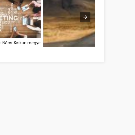
г Bács-Kiskun megye
Développement personnel avec ces conseils B