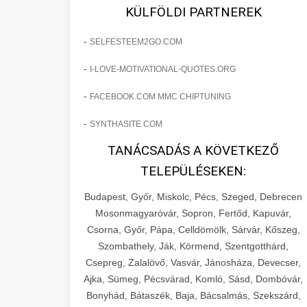
fejlesztések révén a kozmetikai
os Növekedést
KÜLFÖLDI PARTNEREK
sebészeti praxisban.
Lépésről lépésre marketing tervrajz,
-
SELFESTEEM2GO.COM
amely 150%-os növekedést
brikettgyartas.com
📋 17. Egy Klinika 150%-
-
I-LOVE-MOTIVATIONAL-QUOTES.ORG
eredményezett. Ismerje meg a
+
os Növekedésének
páciensszám növekedés
taktikákat, csatornákat és stratégiákat,
Története
-
FACEBOOK.COM MMC CHIPTUNING
amelyek valós eredményeket hoznak.
Teljes dokumentáció egy klinika
-
SYNTHASITE.COM
átalakulási útjáról, bemutatva az utat a
szonyegtisztito.net
🎪 18. Szemhéjplasztika
TANÁCSADÁS A KÖVETKEZŐ
küzdő praxistól a virágzó vállalkozásig
+
Iránti Érdeklődés 150%-
marketing stratégiai tervrajz
TELEPÜLÉSEKEN:
150%-os növekedéssel.
os Fokozása
Budapest, Győr, Miskolc, Pécs, Szeged, Debrecen
Technikák és módszerek a páciensek
szonyegtakaritas.org
Mosonmagyaróvár, Sopron, Fertőd, Kapuvár,
érdeklődésének és elkötelezettségének
Csorna, Győr, Pápa, Celldömölk, Sárvár, Kőszeg,
klinika átalakulási történet
🎮 19. AI Google Ads és
+
drámai növeléséhez. Egy 150%-os
Szombathely, Ják, Körmend, Szentgotthárd,
Meta Kampány Kezelés
Csepreg, Zalalövő, Vasvár, Jánosháza, Devecser,
fellendülési esettanulmány gyakorlati
Ajka, Sümeg, Pécsvárad, Komló, Sásd, Dombóvár,
betekintésekkel.
Fejlett AI-alapú Google Ads és Meta
Bonyhád, Bátaszék, Baja, Bácsalmás, Szekszárd,
hirdetési kampánykezelés.