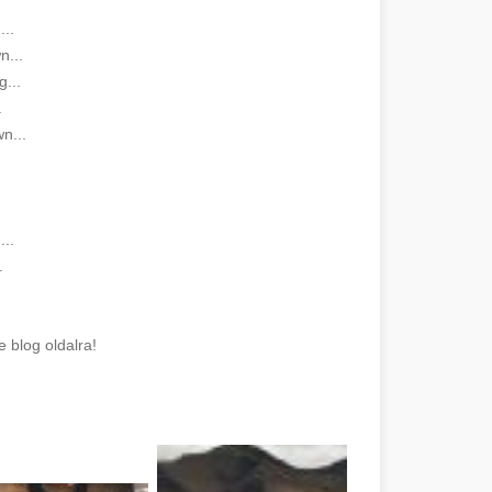
...
...
...
.
n...
.
..
.
 blog oldalra!