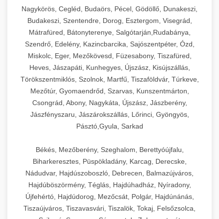
Ipari sajtreszelők és aprítógépek kereskedelmi
kereskedelmi hűtőegység
Nagykörös, Cegléd, Budaörs, Pécel, Gödöllő, Dunakeszi,
chef-iparikonyhagepek.hu
élelmiszer-előkészítéshez. Különböző reszelési
🍳 28. Nagykonyhai
Budakeszi, Szentendre, Dorog, Esztergom, Visegrád,
+
méretek különböző alkalmazásokhoz.
kereskedelmi mosogatógép
Berendezések
Mátrafüred, Bátonyterenye, Salgótarján,Rudabánya,
Szendrő, Edelény, Kazincbarcika, Sajószentpéter, Ózd,
chef-iparikonyhagepek.hu
Teljes körű nagykonyhai berendezések és
Miskolc, Eger, Mezőkövesd, Füzesabony, Tiszafüred,
professzionális vendéglátóipari kellékek.
Heves, Jászapáti, Kunhegyes, Újszász, Kisújszállás,
kereskedelmi sajtreszelő
Minden, ami szükséges éttermi és catering
Törökszentmiklós, Szolnok, Martfű, Tiszaföldvár, Túrkeve,
műveletekhez.
Mezőtúr, Gyomaendrőd, Szarvas, Kunszentmárton,
Csongrád, Abony, Nagykáta, Újszász, Jászberény,
chef-iparikonyhagepek.hu
Jászfényszaru, Jászárokszállás, Lőrinci, Gyöngyös,
Pásztó,Gyula, Sarkad
kereskedelmi konyhai megoldások
Békés, Mezőberény, Szeghalom, Berettyóújfalu,
Biharkeresztes, Püspökladány, Karcag, Derecske,
Nádudvar, Hajdúszoboszló, Debrecen, Balmazújváros,
Hajdúböszörmény, Téglás, Hajdúhadház, Nyíradony,
Újfehértó, Hajdúdorog, Mezőcsát, Polgár, Hajdúnánás,
Tiszaújváros, Tiszavasvári, Tiszalök, Tokaj, Felsőzsolca,