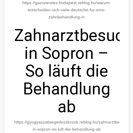
https://gazszereles-budapest.reblog.hu/warum-
entscheiden-sich-viele-deutsche-fur-eine-
zahnbehandlung-in
Zahnarztbesuch
in Sopron –
So läuft die
Behandlung
ab
https://gyogyaszatisegedeszkozok.reblog.hu/zahnarztbesuch-
in-sopron-so-luft-die-behandlung-ab