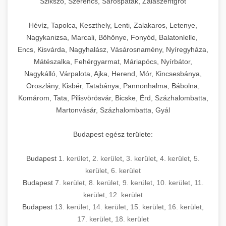
Szikszó, Szerencs, Sárospatak, Zalaszentgrót
Hévíz, Tapolca, Keszthely, Lenti, Zalakaros, Letenye,
Nagykanizsa, Marcali, Böhönye, Fonyód, Balatonlelle,
Encs, Kisvárda, Nagyhalász, Vásárosnamény, Nyíregyháza,
Mátészalka, Fehérgyarmat, Máriapócs, Nyírbátor,
Nagykálló, Várpalota, Ajka, Herend, Mór, Kincsesbánya,
Oroszlány, Kisbér, Tatabánya, Pannonhalma, Bábolna,
Komárom, Tata, Pilisvörösvár, Bicske, Érd, Százhalombatta,
Martonvásár, Százhalombatta, Gyál
Budapest egész területe:
Budapest
1. kerület
,
2. kerület
,
3. kerület
,
4. kerület
,
5.
kerület
,
6. kerület
Budapest
7. kerület
,
8. kerület
,
9. kerület
,
10. kerület
,
11.
kerület
,
12. kerület
Budapest
13. kerület
,
14. kerület
,
15. kerület
,
16. kerület
,
17. kerület
,
18. kerület