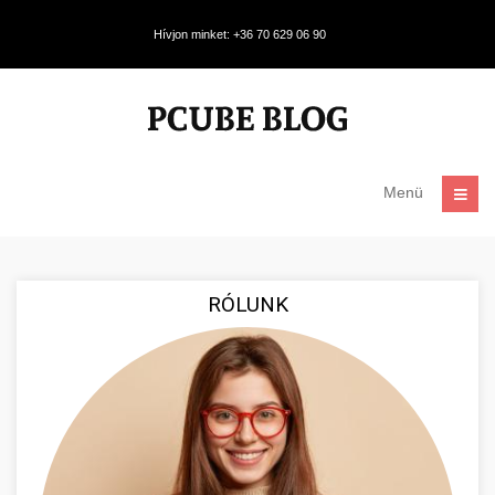
Hívjon minket: +36 70 629 06 90
Menü
RÓLUNK