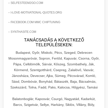
amelyek valós eredményeket hoznak.
-
SELFESTEEM2GO.COM
Teljes dokumentáció egy klinika átalakulási
-
I-LOVE-MOTIVATIONAL-QUOTES.ORG
szonyegtisztito.net
útjáról, bemutatva az utat a küzdő praxistól a
🎪 18. Szemhéjplasztika Iránti
+
virágzó vállalkozásig 150%-os növekedéssel.
marketing stratégiai tervrajz
Érdeklődés 150%-os Fokozása
-
FACEBOOK.COM MMC CHIPTUNING
-
szonyegtakaritas.org
SYNTHASITE.COM
Technikák és módszerek a páciensek
érdeklődésének és elkötelezettségének drámai
TANÁCSADÁS A KÖVETKEZŐ
klinika átalakulási történet
🎮 19. AI Google Ads és Meta
+
TELEPÜLÉSEKEN:
növeléséhez. Egy 150%-os fellendülési
Kampány Kezelés
esettanulmány gyakorlati betekintésekkel.
Budapest, Győr, Miskolc, Pécs, Szeged, Debrecen
Fejlett AI-alapú Google Ads és Meta hirdetési
Mosonmagyaróvár, Sopron, Fertőd, Kapuvár, Csorna, Győr,
weboldal-keszites.co
Pápa, Celldömölk, Sárvár, Kőszeg, Szombathely, Ják,
kampánykezelés. Optimalizálja hirdetési
+
🍞 20. Ipari Dagasztógép
Körmend, Szentgotthárd, Csepreg, Zalalövő, Vasvár,
költségvetését gépi tanulással és
elkötelezettség erősítési módszerek
Jánosháza, Devecser, Ajka, Sümeg, Pécsvárad, Komló,
automatizálással.
Professzionális ipari dagasztógépek és
Sásd, Dombóvár, Bonyhád, Bátaszék, Baja, Bácsalmás,
tésztakeverő gépek pékségek és kereskedelmi
+
🔪 21. Ipari Szeletelőgép
Szekszárd, Tolna, Fadd, Paks, Kalocsa, Hőgyész, Tamási
aikampany.hu
AI hirdetési automatizálás
konyhák számára. Masszív konstrukció
megbízható teljesítményhez.
Ipari hús- és sajtszeletelő gépek professzionális
Balatonboglár, Kaposvár, Csurgó, Nagyatád, Kadarkút,
élelmiszer-előkészítéshez. Precíziós vágás
Barcs, Szigetvár, Sellye, Harkány, Siklós, Villány, Bóly,
+
📦 22. Vákuumozó Gép