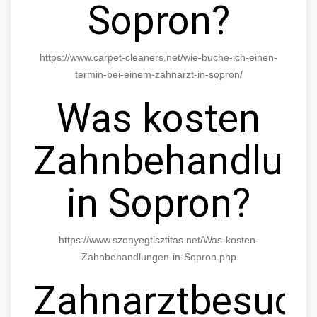
Sopron?
https://www.carpet-cleaners.net/wie-buche-ich-einen-
termin-bei-einem-zahnarzt-in-sopron/
Was kosten
Zahnbehandlun
in Sopron?
https://www.szonyegtisztitas.net/Was-kosten-
Zahnbehandlungen-in-Sopron.php
Zahnarztbesuc