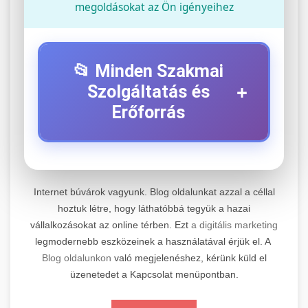
megoldásokat az Ön igényeihez
📂 Minden Szakmai
+
Szolgáltatás és
Erőforrás
⚡ 1. Legjobb Elektromos Roller
+
Szerviz
Internet búvárok vagyunk. Blog oldalunkat azzal a céllal
Professzionális elektromos roller javítási és
hoztuk létre, hogy láthatóbbá tegyük a hazai
vállalkozásokat az online térben. Ezt
a digitális marketing
karbantartási szolgáltatások. Szakértő
📊 2. Online Marketing
+
legmodernebb eszközeinek a használatával érjük el. A
technikusaink minőségi szervízt nyújtanak
Ügynökség
Blog oldalunkon
való megjelenéshez, kérünk küld el
minden jelentős márkához és modellhez.
üzenetedet a Kapcsolat menüpontban.
Átfogó online marketing szolgáltatások,
Szervizközpont Látogatása
beleértve a SEO-t, közösségi média kezelést és
+
🛴 3. Legjobb Elektromos Roller