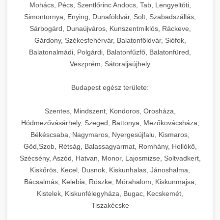
chef-iparikonyhagepek.hu
állítható vastagság beállítással.
Mohács, Pécs, Szentlőrinc Andocs, Tab, Lengyeltóti,
Simontornya, Enying, Dunaföldvár, Solt, Szabadszállás,
Kereskedelmi vákuumcsomagoló berendezések
kereskedelmi tésztakeverő
Sárbogárd, Dunaújváros, Kunszentmiklós, Ráckeve,
chef-iparikonyhagepek.hu
élelmiszerek tartósításához. Hosszabbítsa a
+
🎁 23. Vákuumfóliázó Gép
Gárdony, Székesfehérvár, Balatonföldvár, Siófok,
szavatossági időt és tartsa meg a termék
professzionális élelmiszer szeletelő
Balatonalmádi, Polgárdi, Balatonfűzfő, Balatonfüred,
frissességét.
Ipari vákuumfóliázó gépek professzionális
Veszprém, Sátoraljaújhely
élelmiszer-csomagolási műveletekhez.
+
🔥 24. Ipari Sütő és Gőzpároló
chef-iparikonyhagepek.hu
Hatékony lezárási és tartósítási megoldások.
Budapest egész területe:
Kereskedelmi légkeveréses sütők és gőzpárolók
vákuum lezáró berendezés
chef-iparikonyhagepek.hu
Szentes, Mindszent, Kondoros, Orosháza,
professzionális konyhák számára. Nagy
+
❄️ 25. Ipari Hűtőszekrény
Hódmezővásárhely, Szeged, Battonya, Mezőkovácsháza,
kapacitású sütő- és főzőberendezés precíz
kereskedelmi csomagoló gép
Békéscsaba, Nagymaros, Nyergesújfalu, Kismaros,
hőmérséklet-szabályozással.
Professzionális hűtőegységek és hűtőkamrák
Göd,Szob, Rétság, Balassagyarmat, Romhány, Hollókő,
kereskedelmi konyhák számára.
+
💧 26. Ipari Mosogatógép
Szécsény, Aszód, Hatvan, Monor, Lajosmizse, Soltvadkert,
chef-iparikonyhagepek.hu
Energiahatékony hűtési megoldások nagy
Kiskőrös, Kecel, Dusnok, Kiskunhalas, Jánoshalma,
kapacitással.
Kereskedelmi mosogatóberendezések nagy
kereskedelmi sütősütő
Bácsalmás, Kelebia, Röszke, Mórahalom, Kiskunmajsa,
forgalmú éttermi műveletekhez. Gyors tisztítási
Kistelek, Kiskunfélegyháza, Bugac, Kecskemét,
+
🧀 27. Ipari Sajtreszelő Gép
chef-iparikonyhagepek.hu
ciklusok fertőtlenítési képességekkel.
Tiszakécske