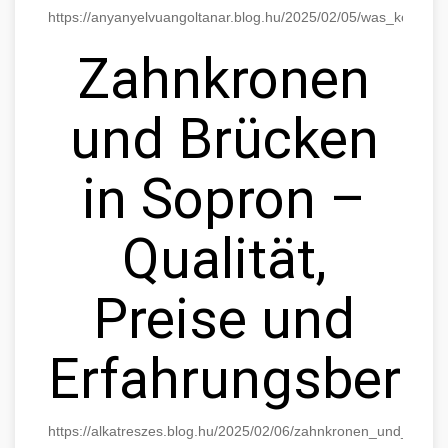
https://anyanyelvuangoltanar.blog.hu/2025/02/05/was_kostet
Zahnkronen
und Brücken
in Sopron –
Qualität,
Preise und
Erfahrungsberic
https://alkatreszes.blog.hu/2025/02/06/zahnkronen_und_bruck