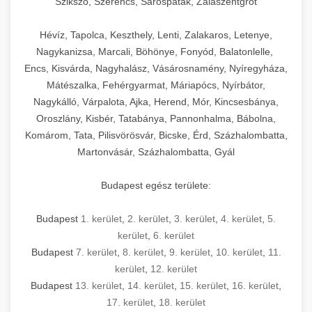
Szikszó, Szerencs, Sárospatak, Zalaszentgrót
Hévíz, Tapolca, Keszthely, Lenti, Zalakaros, Letenye,
Nagykanizsa, Marcali, Böhönye, Fonyód, Balatonlelle,
Encs, Kisvárda, Nagyhalász, Vásárosnamény, Nyíregyháza,
Mátészalka, Fehérgyarmat, Máriapócs, Nyírbátor,
Nagykálló, Várpalota, Ajka, Herend, Mór, Kincsesbánya,
Oroszlány, Kisbér, Tatabánya, Pannonhalma, Bábolna,
Komárom, Tata, Pilisvörösvár, Bicske, Érd, Százhalombatta,
Martonvásár, Százhalombatta, Gyál
Budapest egész területe:
Budapest
1. kerület
,
2. kerület
,
3. kerület
,
4. kerület
,
5.
kerület
,
6. kerület
Budapest
7. kerület
,
8. kerület
,
9. kerület
,
10. kerület
,
11.
kerület
,
12. kerület
Budapest
13. kerület
,
14. kerület
,
15. kerület
,
16. kerület
,
17. kerület
,
18. kerület