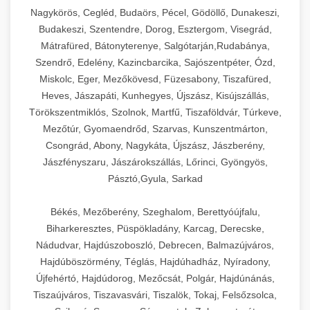
Ipari sajtreszelők és aprítógépek kereskedelmi
kereskedelmi hűtőegység
Nagykörös, Cegléd, Budaörs, Pécel, Gödöllő, Dunakeszi,
chef-iparikonyhagepek.hu
élelmiszer-előkészítéshez. Különböző reszelési
🍳 28. Nagykonyhai
Budakeszi, Szentendre, Dorog, Esztergom, Visegrád,
+
méretek különböző alkalmazásokhoz.
kereskedelmi mosogatógép
Berendezések
Mátrafüred, Bátonyterenye, Salgótarján,Rudabánya,
Szendrő, Edelény, Kazincbarcika, Sajószentpéter, Ózd,
chef-iparikonyhagepek.hu
Teljes körű nagykonyhai berendezések és
Miskolc, Eger, Mezőkövesd, Füzesabony, Tiszafüred,
professzionális vendéglátóipari kellékek.
Heves, Jászapáti, Kunhegyes, Újszász, Kisújszállás,
kereskedelmi sajtreszelő
Minden, ami szükséges éttermi és catering
Törökszentmiklós, Szolnok, Martfű, Tiszaföldvár, Túrkeve,
műveletekhez.
Mezőtúr, Gyomaendrőd, Szarvas, Kunszentmárton,
Csongrád, Abony, Nagykáta, Újszász, Jászberény,
chef-iparikonyhagepek.hu
Jászfényszaru, Jászárokszállás, Lőrinci, Gyöngyös,
Pásztó,Gyula, Sarkad
kereskedelmi konyhai megoldások
Békés, Mezőberény, Szeghalom, Berettyóújfalu,
Biharkeresztes, Püspökladány, Karcag, Derecske,
Nádudvar, Hajdúszoboszló, Debrecen, Balmazújváros,
Hajdúböszörmény, Téglás, Hajdúhadház, Nyíradony,
Újfehértó, Hajdúdorog, Mezőcsát, Polgár, Hajdúnánás,
Tiszaújváros, Tiszavasvári, Tiszalök, Tokaj, Felsőzsolca,