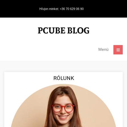
Hívjon minket: +36 70 629 06 90
Menü
RÓLUNK