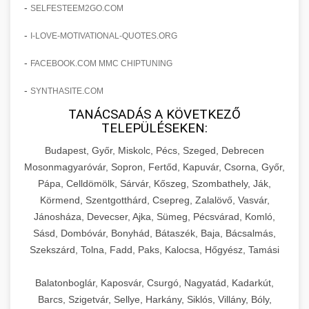
amelyek valós eredményeket hoznak.
-
SELFESTEEM2GO.COM
Teljes dokumentáció egy klinika átalakulási
-
I-LOVE-MOTIVATIONAL-QUOTES.ORG
szonyegtisztito.net
útjáról, bemutatva az utat a küzdő praxistól a
🎪 18. Szemhéjplasztika Iránti
+
virágzó vállalkozásig 150%-os növekedéssel.
marketing stratégiai tervrajz
Érdeklődés 150%-os Fokozása
-
FACEBOOK.COM MMC CHIPTUNING
-
szonyegtakaritas.org
SYNTHASITE.COM
Technikák és módszerek a páciensek
érdeklődésének és elkötelezettségének drámai
TANÁCSADÁS A KÖVETKEZŐ
klinika átalakulási történet
🎮 19. AI Google Ads és Meta
+
TELEPÜLÉSEKEN:
növeléséhez. Egy 150%-os fellendülési
Kampány Kezelés
esettanulmány gyakorlati betekintésekkel.
Budapest, Győr, Miskolc, Pécs, Szeged, Debrecen
Fejlett AI-alapú Google Ads és Meta hirdetési
Mosonmagyaróvár, Sopron, Fertőd, Kapuvár, Csorna, Győr,
weboldal-keszites.co
Pápa, Celldömölk, Sárvár, Kőszeg, Szombathely, Ják,
kampánykezelés. Optimalizálja hirdetési
+
🍞 20. Ipari Dagasztógép
Körmend, Szentgotthárd, Csepreg, Zalalövő, Vasvár,
költségvetését gépi tanulással és
elkötelezettség erősítési módszerek
Jánosháza, Devecser, Ajka, Sümeg, Pécsvárad, Komló,
automatizálással.
Professzionális ipari dagasztógépek és
Sásd, Dombóvár, Bonyhád, Bátaszék, Baja, Bácsalmás,
tésztakeverő gépek pékségek és kereskedelmi
+
🔪 21. Ipari Szeletelőgép
Szekszárd, Tolna, Fadd, Paks, Kalocsa, Hőgyész, Tamási
aikampany.hu
AI hirdetési automatizálás
konyhák számára. Masszív konstrukció
megbízható teljesítményhez.
Ipari hús- és sajtszeletelő gépek professzionális
Balatonboglár, Kaposvár, Csurgó, Nagyatád, Kadarkút,
élelmiszer-előkészítéshez. Precíziós vágás
Barcs, Szigetvár, Sellye, Harkány, Siklós, Villány, Bóly,
+
📦 22. Vákuumozó Gép