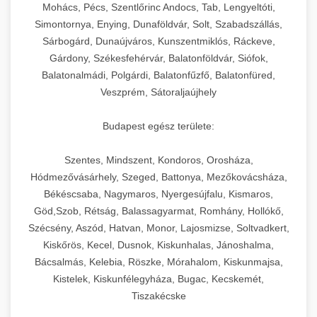
chef-iparikonyhagepek.hu
állítható vastagság beállítással.
Mohács, Pécs, Szentlőrinc Andocs, Tab, Lengyeltóti,
Simontornya, Enying, Dunaföldvár, Solt, Szabadszállás,
Kereskedelmi vákuumcsomagoló berendezések
kereskedelmi tésztakeverő
Sárbogárd, Dunaújváros, Kunszentmiklós, Ráckeve,
chef-iparikonyhagepek.hu
élelmiszerek tartósításához. Hosszabbítsa a
+
🎁 23. Vákuumfóliázó Gép
Gárdony, Székesfehérvár, Balatonföldvár, Siófok,
szavatossági időt és tartsa meg a termék
professzionális élelmiszer szeletelő
Balatonalmádi, Polgárdi, Balatonfűzfő, Balatonfüred,
frissességét.
Ipari vákuumfóliázó gépek professzionális
Veszprém, Sátoraljaújhely
élelmiszer-csomagolási műveletekhez.
+
🔥 24. Ipari Sütő és Gőzpároló
chef-iparikonyhagepek.hu
Hatékony lezárási és tartósítási megoldások.
Budapest egész területe:
Kereskedelmi légkeveréses sütők és gőzpárolók
vákuum lezáró berendezés
chef-iparikonyhagepek.hu
Szentes, Mindszent, Kondoros, Orosháza,
professzionális konyhák számára. Nagy
+
❄️ 25. Ipari Hűtőszekrény
Hódmezővásárhely, Szeged, Battonya, Mezőkovácsháza,
kapacitású sütő- és főzőberendezés precíz
kereskedelmi csomagoló gép
Békéscsaba, Nagymaros, Nyergesújfalu, Kismaros,
hőmérséklet-szabályozással.
Professzionális hűtőegységek és hűtőkamrák
Göd,Szob, Rétság, Balassagyarmat, Romhány, Hollókő,
kereskedelmi konyhák számára.
+
💧 26. Ipari Mosogatógép
Szécsény, Aszód, Hatvan, Monor, Lajosmizse, Soltvadkert,
chef-iparikonyhagepek.hu
Energiahatékony hűtési megoldások nagy
Kiskőrös, Kecel, Dusnok, Kiskunhalas, Jánoshalma,
kapacitással.
Kereskedelmi mosogatóberendezések nagy
kereskedelmi sütősütő
Bácsalmás, Kelebia, Röszke, Mórahalom, Kiskunmajsa,
forgalmú éttermi műveletekhez. Gyors tisztítási
Kistelek, Kiskunfélegyháza, Bugac, Kecskemét,
+
🧀 27. Ipari Sajtreszelő Gép
chef-iparikonyhagepek.hu
ciklusok fertőtlenítési képességekkel.
Tiszakécske