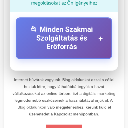
megoldásokat az Ön igényeihez
📂 Minden Szakmai
+
Szolgáltatás és
Erőforrás
⚡ 1. Legjobb Elektromos Roller
+
Szerviz
Internet búvárok vagyunk. Blog oldalunkat azzal a céllal
Professzionális elektromos roller javítási és
hoztuk létre, hogy láthatóbbá tegyük a hazai
vállalkozásokat az online térben. Ezt
a digitális marketing
karbantartási szolgáltatások. Szakértő
📊 2. Online Marketing
+
legmodernebb eszközeinek a használatával érjük el. A
technikusaink minőségi szervízt nyújtanak
Ügynökség
Blog oldalunkon
való megjelenéshez, kérünk küld el
minden jelentős márkához és modellhez.
üzenetedet a Kapcsolat menüpontban.
Átfogó online marketing szolgáltatások,
Szervizközpont Látogatása
beleértve a SEO-t, közösségi média kezelést és
+
🛴 3. Legjobb Elektromos Roller