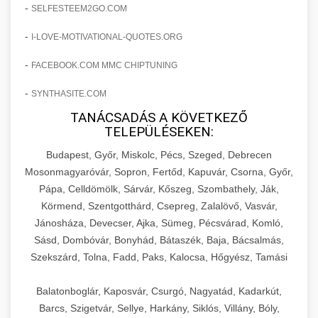
amelyek valós eredményeket hoznak.
-
SELFESTEEM2GO.COM
Teljes dokumentáció egy klinika átalakulási
-
I-LOVE-MOTIVATIONAL-QUOTES.ORG
szonyegtisztito.net
útjáról, bemutatva az utat a küzdő praxistól a
🎪 18. Szemhéjplasztika Iránti
+
virágzó vállalkozásig 150%-os növekedéssel.
marketing stratégiai tervrajz
Érdeklődés 150%-os Fokozása
-
FACEBOOK.COM MMC CHIPTUNING
-
szonyegtakaritas.org
SYNTHASITE.COM
Technikák és módszerek a páciensek
érdeklődésének és elkötelezettségének drámai
TANÁCSADÁS A KÖVETKEZŐ
klinika átalakulási történet
🎮 19. AI Google Ads és Meta
+
TELEPÜLÉSEKEN:
növeléséhez. Egy 150%-os fellendülési
Kampány Kezelés
esettanulmány gyakorlati betekintésekkel.
Budapest, Győr, Miskolc, Pécs, Szeged, Debrecen
Fejlett AI-alapú Google Ads és Meta hirdetési
Mosonmagyaróvár, Sopron, Fertőd, Kapuvár, Csorna, Győr,
weboldal-keszites.co
Pápa, Celldömölk, Sárvár, Kőszeg, Szombathely, Ják,
kampánykezelés. Optimalizálja hirdetési
+
🍞 20. Ipari Dagasztógép
Körmend, Szentgotthárd, Csepreg, Zalalövő, Vasvár,
költségvetését gépi tanulással és
elkötelezettség erősítési módszerek
Jánosháza, Devecser, Ajka, Sümeg, Pécsvárad, Komló,
automatizálással.
Professzionális ipari dagasztógépek és
Sásd, Dombóvár, Bonyhád, Bátaszék, Baja, Bácsalmás,
tésztakeverő gépek pékségek és kereskedelmi
+
🔪 21. Ipari Szeletelőgép
Szekszárd, Tolna, Fadd, Paks, Kalocsa, Hőgyész, Tamási
aikampany.hu
AI hirdetési automatizálás
konyhák számára. Masszív konstrukció
megbízható teljesítményhez.
Ipari hús- és sajtszeletelő gépek professzionális
Balatonboglár, Kaposvár, Csurgó, Nagyatád, Kadarkút,
élelmiszer-előkészítéshez. Precíziós vágás
Barcs, Szigetvár, Sellye, Harkány, Siklós, Villány, Bóly,
+
📦 22. Vákuumozó Gép