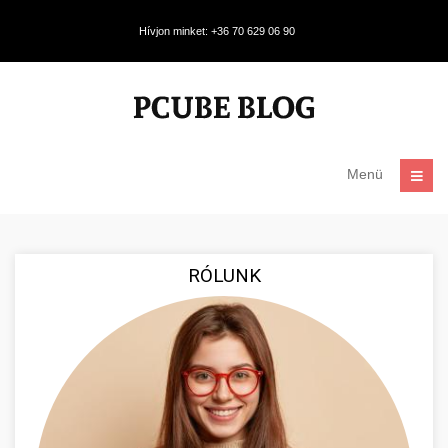
Hívjon minket: +36 70 629 06 90
Menü
RÓLUNK