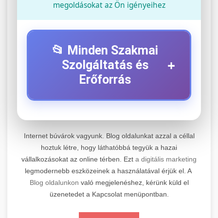
megoldásokat az Ön igényeihez
📂 Minden Szakmai
+
Szolgáltatás és
Erőforrás
⚡ 1. Legjobb Elektromos Roller
+
Szerviz
Internet búvárok vagyunk. Blog oldalunkat azzal a céllal
Professzionális elektromos roller javítási és
hoztuk létre, hogy láthatóbbá tegyük a hazai
vállalkozásokat az online térben. Ezt
a digitális marketing
karbantartási szolgáltatások. Szakértő
📊 2. Online Marketing
+
legmodernebb eszközeinek a használatával érjük el. A
technikusaink minőségi szervízt nyújtanak
Ügynökség
Blog oldalunkon
való megjelenéshez, kérünk küld el
minden jelentős márkához és modellhez.
üzenetedet a Kapcsolat menüpontban.
Átfogó online marketing szolgáltatások,
Szervizközpont Látogatása
beleértve a SEO-t, közösségi média kezelést és
+
🛴 3. Legjobb Elektromos Roller