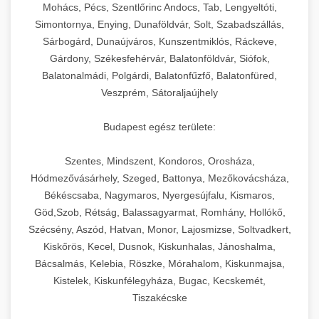
chef-iparikonyhagepek.hu
állítható vastagság beállítással.
Mohács, Pécs, Szentlőrinc Andocs, Tab, Lengyeltóti,
Simontornya, Enying, Dunaföldvár, Solt, Szabadszállás,
Kereskedelmi vákuumcsomagoló berendezések
kereskedelmi tésztakeverő
Sárbogárd, Dunaújváros, Kunszentmiklós, Ráckeve,
chef-iparikonyhagepek.hu
élelmiszerek tartósításához. Hosszabbítsa a
+
🎁 23. Vákuumfóliázó Gép
Gárdony, Székesfehérvár, Balatonföldvár, Siófok,
szavatossági időt és tartsa meg a termék
professzionális élelmiszer szeletelő
Balatonalmádi, Polgárdi, Balatonfűzfő, Balatonfüred,
frissességét.
Ipari vákuumfóliázó gépek professzionális
Veszprém, Sátoraljaújhely
élelmiszer-csomagolási műveletekhez.
+
🔥 24. Ipari Sütő és Gőzpároló
chef-iparikonyhagepek.hu
Hatékony lezárási és tartósítási megoldások.
Budapest egész területe:
Kereskedelmi légkeveréses sütők és gőzpárolók
vákuum lezáró berendezés
chef-iparikonyhagepek.hu
Szentes, Mindszent, Kondoros, Orosháza,
professzionális konyhák számára. Nagy
+
❄️ 25. Ipari Hűtőszekrény
Hódmezővásárhely, Szeged, Battonya, Mezőkovácsháza,
kapacitású sütő- és főzőberendezés precíz
kereskedelmi csomagoló gép
Békéscsaba, Nagymaros, Nyergesújfalu, Kismaros,
hőmérséklet-szabályozással.
Professzionális hűtőegységek és hűtőkamrák
Göd,Szob, Rétság, Balassagyarmat, Romhány, Hollókő,
kereskedelmi konyhák számára.
+
💧 26. Ipari Mosogatógép
Szécsény, Aszód, Hatvan, Monor, Lajosmizse, Soltvadkert,
chef-iparikonyhagepek.hu
Energiahatékony hűtési megoldások nagy
Kiskőrös, Kecel, Dusnok, Kiskunhalas, Jánoshalma,
kapacitással.
Kereskedelmi mosogatóberendezések nagy
kereskedelmi sütősütő
Bácsalmás, Kelebia, Röszke, Mórahalom, Kiskunmajsa,
forgalmú éttermi műveletekhez. Gyors tisztítási
Kistelek, Kiskunfélegyháza, Bugac, Kecskemét,
+
🧀 27. Ipari Sajtreszelő Gép
chef-iparikonyhagepek.hu
ciklusok fertőtlenítési képességekkel.
Tiszakécske