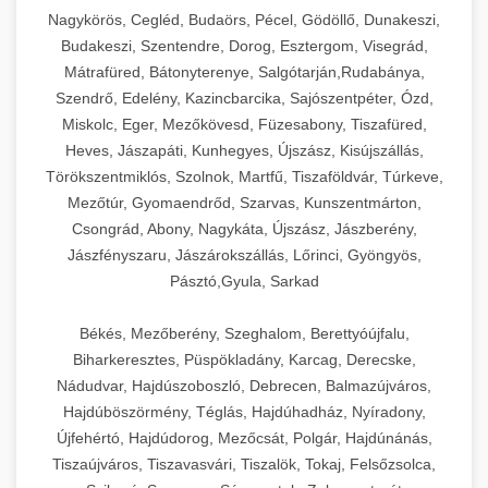
Ipari sajtreszelők és aprítógépek kereskedelmi
kereskedelmi hűtőegység
Nagykörös, Cegléd, Budaörs, Pécel, Gödöllő, Dunakeszi,
chef-iparikonyhagepek.hu
élelmiszer-előkészítéshez. Különböző reszelési
🍳 28. Nagykonyhai
Budakeszi, Szentendre, Dorog, Esztergom, Visegrád,
+
méretek különböző alkalmazásokhoz.
kereskedelmi mosogatógép
Berendezések
Mátrafüred, Bátonyterenye, Salgótarján,Rudabánya,
Szendrő, Edelény, Kazincbarcika, Sajószentpéter, Ózd,
chef-iparikonyhagepek.hu
Teljes körű nagykonyhai berendezések és
Miskolc, Eger, Mezőkövesd, Füzesabony, Tiszafüred,
professzionális vendéglátóipari kellékek.
Heves, Jászapáti, Kunhegyes, Újszász, Kisújszállás,
kereskedelmi sajtreszelő
Minden, ami szükséges éttermi és catering
Törökszentmiklós, Szolnok, Martfű, Tiszaföldvár, Túrkeve,
műveletekhez.
Mezőtúr, Gyomaendrőd, Szarvas, Kunszentmárton,
Csongrád, Abony, Nagykáta, Újszász, Jászberény,
chef-iparikonyhagepek.hu
Jászfényszaru, Jászárokszállás, Lőrinci, Gyöngyös,
Pásztó,Gyula, Sarkad
kereskedelmi konyhai megoldások
Békés, Mezőberény, Szeghalom, Berettyóújfalu,
Biharkeresztes, Püspökladány, Karcag, Derecske,
Nádudvar, Hajdúszoboszló, Debrecen, Balmazújváros,
Hajdúböszörmény, Téglás, Hajdúhadház, Nyíradony,
Újfehértó, Hajdúdorog, Mezőcsát, Polgár, Hajdúnánás,
Tiszaújváros, Tiszavasvári, Tiszalök, Tokaj, Felsőzsolca,