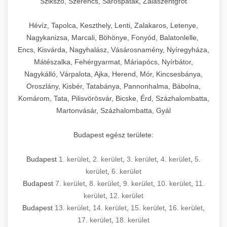
Szikszó, Szerencs, Sárospatak, Zalaszentgrót
Hévíz, Tapolca, Keszthely, Lenti, Zalakaros, Letenye,
Nagykanizsa, Marcali, Böhönye, Fonyód, Balatonlelle,
Encs, Kisvárda, Nagyhalász, Vásárosnamény, Nyíregyháza,
Mátészalka, Fehérgyarmat, Máriapócs, Nyírbátor,
Nagykálló, Várpalota, Ajka, Herend, Mór, Kincsesbánya,
Oroszlány, Kisbér, Tatabánya, Pannonhalma, Bábolna,
Komárom, Tata, Pilisvörösvár, Bicske, Érd, Százhalombatta,
Martonvásár, Százhalombatta, Gyál
Budapest egész területe:
Budapest
1. kerület
,
2. kerület
,
3. kerület
,
4. kerület
,
5.
kerület
,
6. kerület
Budapest
7. kerület
,
8. kerület
,
9. kerület
,
10. kerület
,
11.
kerület
,
12. kerület
Budapest
13. kerület
,
14. kerület
,
15. kerület
,
16. kerület
,
17. kerület
,
18. kerület