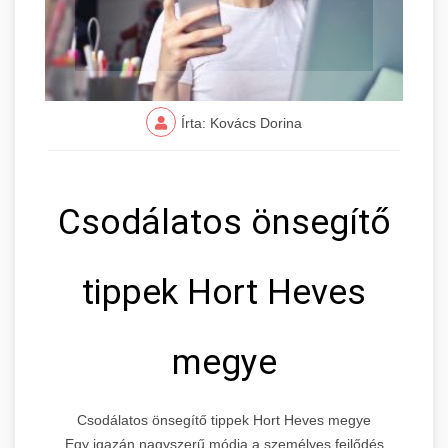
Írta: Kovács Dorina
Csodálatos önsegítő
tippek Hort Heves
megye
Csodálatos önsegítő tippek Hort Heves megye
Egy igazán nagyszerű módja a személyes fejlődés