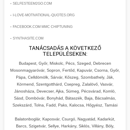
amelyek valós eredményeket hoznak.
-
SELFESTEEM2GO.COM
Teljes dokumentáció egy klinika átalakulási
-
I-LOVE-MOTIVATIONAL-QUOTES.ORG
szonyegtisztito.net
útjáról, bemutatva az utat a küzdő praxistól a
🎪 18. Szemhéjplasztika Iránti
+
virágzó vállalkozásig 150%-os növekedéssel.
marketing stratégiai tervrajz
Érdeklődés 150%-os Fokozása
-
FACEBOOK.COM MMC CHIPTUNING
-
szonyegtakaritas.org
SYNTHASITE.COM
Technikák és módszerek a páciensek
érdeklődésének és elkötelezettségének drámai
TANÁCSADÁS A KÖVETKEZŐ
klinika átalakulási történet
🎮 19. AI Google Ads és Meta
+
TELEPÜLÉSEKEN:
növeléséhez. Egy 150%-os fellendülési
Kampány Kezelés
esettanulmány gyakorlati betekintésekkel.
Budapest, Győr, Miskolc, Pécs, Szeged, Debrecen
Fejlett AI-alapú Google Ads és Meta hirdetési
Mosonmagyaróvár, Sopron, Fertőd, Kapuvár, Csorna, Győr,
weboldal-keszites.co
Pápa, Celldömölk, Sárvár, Kőszeg, Szombathely, Ják,
kampánykezelés. Optimalizálja hirdetési
+
🍞 20. Ipari Dagasztógép
Körmend, Szentgotthárd, Csepreg, Zalalövő, Vasvár,
költségvetését gépi tanulással és
elkötelezettség erősítési módszerek
Jánosháza, Devecser, Ajka, Sümeg, Pécsvárad, Komló,
automatizálással.
Professzionális ipari dagasztógépek és
Sásd, Dombóvár, Bonyhád, Bátaszék, Baja, Bácsalmás,
tésztakeverő gépek pékségek és kereskedelmi
+
🔪 21. Ipari Szeletelőgép
Szekszárd, Tolna, Fadd, Paks, Kalocsa, Hőgyész, Tamási
aikampany.hu
AI hirdetési automatizálás
konyhák számára. Masszív konstrukció
megbízható teljesítményhez.
Ipari hús- és sajtszeletelő gépek professzionális
Balatonboglár, Kaposvár, Csurgó, Nagyatád, Kadarkút,
élelmiszer-előkészítéshez. Precíziós vágás
Barcs, Szigetvár, Sellye, Harkány, Siklós, Villány, Bóly,
+
📦 22. Vákuumozó Gép