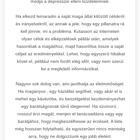
módja a depresszió elleni küzdelemnek.
Ha elkezd lemaradni a saját maga által kitűzött célokról
és irányelvekről, az annak a jele, hogy egy pillanatra rá
kell jönnie, mi a probléma. Kutasson az interneten
olyan célok és elképzelések példái után, amelyek
hasonlóak a magáéhoz, majd hasonlítsa össze a saját
céljait az eredményekkel. Lehet, hogy egyszerű hibákat
követ el, például nem fordít elég időt, vagy nem szerzi
be a megfelelő információkat.
Nagyon sok dolog van, ami javíthatja az életminőséget.
Ha magányos , egy háziállat segíthet, vagy akár el is
mehet egy kávézóba, és beszélgetést kezdeményezhet
egy barátságosnak tűnő idegennel. Ha szomorú ,
rosszul érzi magát, menjen el tanácsadásra vagy egy
barátjához, hogy megbeszélhesse az érzéseit. A lista
még hosszan folytatható, és egyszerűen nincs mentség
arra, hogy ne dolgozzunk egy jobb életért.