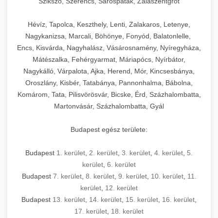
Szikszó, Szerencs, Sárospatak, Zalaszentgrót
Hévíz, Tapolca, Keszthely, Lenti, Zalakaros, Letenye,
Nagykanizsa, Marcali, Böhönye, Fonyód, Balatonlelle,
Encs, Kisvárda, Nagyhalász, Vásárosnamény, Nyíregyháza,
Mátészalka, Fehérgyarmat, Máriapócs, Nyírbátor,
Nagykálló, Várpalota, Ajka, Herend, Mór, Kincsesbánya,
Oroszlány, Kisbér, Tatabánya, Pannonhalma, Bábolna,
Komárom, Tata, Pilisvörösvár, Bicske, Érd, Százhalombatta,
Martonvásár, Százhalombatta, Gyál
Budapest egész területe:
Budapest
1. kerület
,
2. kerület
,
3. kerület
,
4. kerület
,
5.
kerület
,
6. kerület
Budapest
7. kerület
,
8. kerület
,
9. kerület
,
10. kerület
,
11.
kerület
,
12. kerület
Budapest
13. kerület
,
14. kerület
,
15. kerület
,
16. kerület
,
17. kerület
,
18. kerület