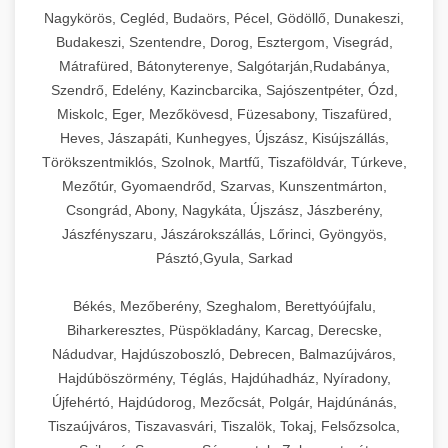
Ipari sajtreszelők és aprítógépek kereskedelmi
kereskedelmi hűtőegység
Nagykörös, Cegléd, Budaörs, Pécel, Gödöllő, Dunakeszi,
chef-iparikonyhagepek.hu
élelmiszer-előkészítéshez. Különböző reszelési
🍳 28. Nagykonyhai
Budakeszi, Szentendre, Dorog, Esztergom, Visegrád,
+
méretek különböző alkalmazásokhoz.
kereskedelmi mosogatógép
Berendezések
Mátrafüred, Bátonyterenye, Salgótarján,Rudabánya,
Szendrő, Edelény, Kazincbarcika, Sajószentpéter, Ózd,
chef-iparikonyhagepek.hu
Teljes körű nagykonyhai berendezések és
Miskolc, Eger, Mezőkövesd, Füzesabony, Tiszafüred,
professzionális vendéglátóipari kellékek.
Heves, Jászapáti, Kunhegyes, Újszász, Kisújszállás,
kereskedelmi sajtreszelő
Minden, ami szükséges éttermi és catering
Törökszentmiklós, Szolnok, Martfű, Tiszaföldvár, Túrkeve,
műveletekhez.
Mezőtúr, Gyomaendrőd, Szarvas, Kunszentmárton,
Csongrád, Abony, Nagykáta, Újszász, Jászberény,
chef-iparikonyhagepek.hu
Jászfényszaru, Jászárokszállás, Lőrinci, Gyöngyös,
Pásztó,Gyula, Sarkad
kereskedelmi konyhai megoldások
Békés, Mezőberény, Szeghalom, Berettyóújfalu,
Biharkeresztes, Püspökladány, Karcag, Derecske,
Nádudvar, Hajdúszoboszló, Debrecen, Balmazújváros,
Hajdúböszörmény, Téglás, Hajdúhadház, Nyíradony,
Újfehértó, Hajdúdorog, Mezőcsát, Polgár, Hajdúnánás,
Tiszaújváros, Tiszavasvári, Tiszalök, Tokaj, Felsőzsolca,