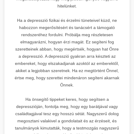
hitelünket.
Ha a depresszió fizikai és érzelmi tüneteivel küzd, ne
habozzon megerősítésért és tanácsért a támogató
rendszeréhez fordulni. Próbálja meg részletesen
elmagyarázni, hogyan érzi magát. Ez segíteni fog
szeretteinek abban, hogy megértsék, hogyan hat Önre
a depresszió. A depresszió gyakran arra készteti az
embereket, hogy elszakadjanak azoktól az emberektől,
akiket a legjobban szeretnek. Ha ez megtörtént Önnel,
értse meg, hogy szerettei mindenáron segíteni akarnak
Önnek.
Ha önsegítő tippeket keres, hogy segítsen a
depresszióján, fontolja meg, hogy egy barátjával vagy
családtagjával tesz egy hosszú sétát. Nagyszerű dolog
megosztani valakivel a gondolatait és az érzéseit, és
tanulmányok kimutatták, hogy a testmozgás nagyszerű