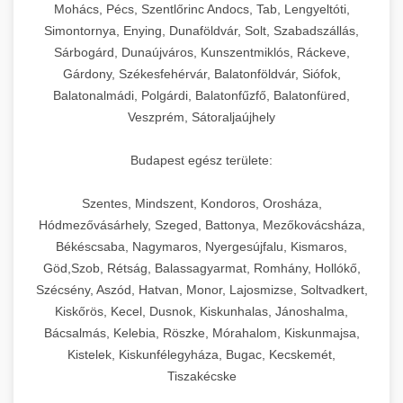
chef-iparikonyhagepek.hu
állítható vastagság beállítással.
Mohács, Pécs, Szentlőrinc Andocs, Tab, Lengyeltóti,
Simontornya, Enying, Dunaföldvár, Solt, Szabadszállás,
Kereskedelmi vákuumcsomagoló berendezések
kereskedelmi tésztakeverő
Sárbogárd, Dunaújváros, Kunszentmiklós, Ráckeve,
chef-iparikonyhagepek.hu
élelmiszerek tartósításához. Hosszabbítsa a
+
🎁 23. Vákuumfóliázó Gép
Gárdony, Székesfehérvár, Balatonföldvár, Siófok,
szavatossági időt és tartsa meg a termék
professzionális élelmiszer szeletelő
Balatonalmádi, Polgárdi, Balatonfűzfő, Balatonfüred,
frissességét.
Ipari vákuumfóliázó gépek professzionális
Veszprém, Sátoraljaújhely
élelmiszer-csomagolási műveletekhez.
+
🔥 24. Ipari Sütő és Gőzpároló
chef-iparikonyhagepek.hu
Hatékony lezárási és tartósítási megoldások.
Budapest egész területe:
Kereskedelmi légkeveréses sütők és gőzpárolók
vákuum lezáró berendezés
chef-iparikonyhagepek.hu
Szentes, Mindszent, Kondoros, Orosháza,
professzionális konyhák számára. Nagy
+
❄️ 25. Ipari Hűtőszekrény
Hódmezővásárhely, Szeged, Battonya, Mezőkovácsháza,
kapacitású sütő- és főzőberendezés precíz
kereskedelmi csomagoló gép
Békéscsaba, Nagymaros, Nyergesújfalu, Kismaros,
hőmérséklet-szabályozással.
Professzionális hűtőegységek és hűtőkamrák
Göd,Szob, Rétság, Balassagyarmat, Romhány, Hollókő,
kereskedelmi konyhák számára.
+
💧 26. Ipari Mosogatógép
Szécsény, Aszód, Hatvan, Monor, Lajosmizse, Soltvadkert,
chef-iparikonyhagepek.hu
Energiahatékony hűtési megoldások nagy
Kiskőrös, Kecel, Dusnok, Kiskunhalas, Jánoshalma,
kapacitással.
Kereskedelmi mosogatóberendezések nagy
kereskedelmi sütősütő
Bácsalmás, Kelebia, Röszke, Mórahalom, Kiskunmajsa,
forgalmú éttermi műveletekhez. Gyors tisztítási
Kistelek, Kiskunfélegyháza, Bugac, Kecskemét,
+
🧀 27. Ipari Sajtreszelő Gép
chef-iparikonyhagepek.hu
ciklusok fertőtlenítési képességekkel.
Tiszakécske