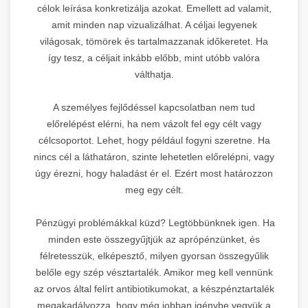
célok leírása konkretizálja azokat. Emellett ad valamit,
amit minden nap vizualizálhat. A céljai legyenek
világosak, tömörek és tartalmazzanak időkeretet. Ha
így tesz, a céljait inkább előbb, mint utóbb valóra
válthatja.
A személyes fejlődéssel kapcsolatban nem tud
előrelépést elérni, ha nem vázolt fel egy célt vagy
célcsoportot. Lehet, hogy például fogyni szeretne. Ha
nincs cél a láthatáron, szinte lehetetlen előrelépni, vagy
úgy érezni, hogy haladást ér el. Ezért most határozzon
meg egy célt.
Pénzügyi problémákkal küzd? Legtöbbünknek igen. Ha
minden este összegyűjtjük az aprópénzünket, és
félretesszük, elképesztő, milyen gyorsan összegyűlik
belőle egy szép vésztartalék. Amikor meg kell vennünk
az orvos által felírt antibiotikumokat, a készpénztartalék
megakadályozza, hogy még jobban igénybe vegyük a