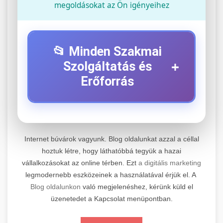
megoldásokat az Ön igényeihez
📂 Minden Szakmai
+
Szolgáltatás és
Erőforrás
⚡ 1. Legjobb Elektromos Roller
+
Szerviz
Internet búvárok vagyunk. Blog oldalunkat azzal a céllal
Professzionális elektromos roller javítási és
hoztuk létre, hogy láthatóbbá tegyük a hazai
vállalkozásokat az online térben. Ezt
a digitális marketing
karbantartási szolgáltatások. Szakértő
📊 2. Online Marketing
+
legmodernebb eszközeinek a használatával érjük el. A
technikusaink minőségi szervízt nyújtanak
Ügynökség
Blog oldalunkon
való megjelenéshez, kérünk küld el
minden jelentős márkához és modellhez.
üzenetedet a Kapcsolat menüpontban.
Átfogó online marketing szolgáltatások,
Szervizközpont Látogatása
beleértve a SEO-t, közösségi média kezelést és
+
🛴 3. Legjobb Elektromos Roller