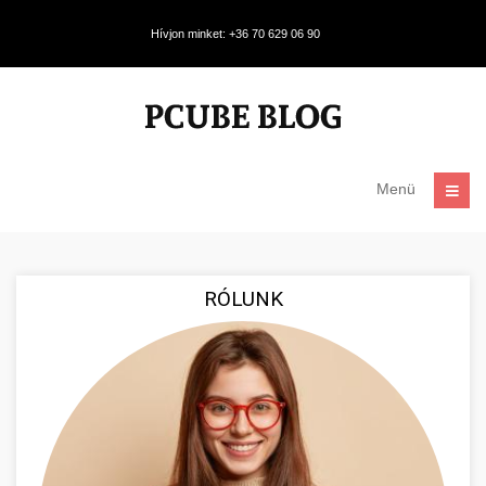
Hívjon minket: +36 70 629 06 90
Menü
RÓLUNK