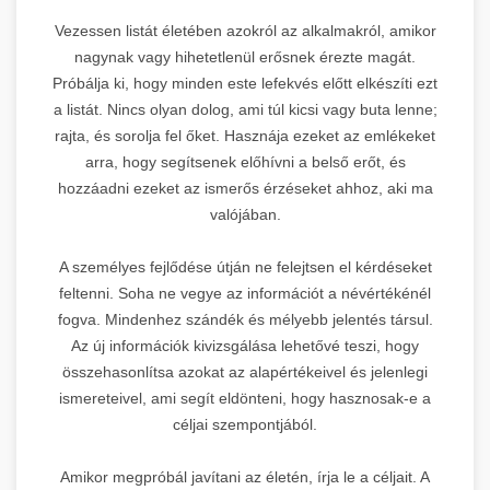
Vezessen listát életében azokról az alkalmakról, amikor
nagynak vagy hihetetlenül erősnek érezte magát.
Próbálja ki, hogy minden este lefekvés előtt elkészíti ezt
a listát. Nincs olyan dolog, ami túl kicsi vagy buta lenne;
rajta, és sorolja fel őket. Hasznája ezeket az emlékeket
arra, hogy segítsenek előhívni a belső erőt, és
hozzáadni ezeket az ismerős érzéseket ahhoz, aki ma
valójában.
A személyes fejlődése útján ne felejtsen el kérdéseket
feltenni. Soha ne vegye az információt a névértékénél
fogva. Mindenhez szándék és mélyebb jelentés társul.
Az új információk kivizsgálása lehetővé teszi, hogy
összehasonlítsa azokat az alapértékeivel és jelenlegi
ismereteivel, ami segít eldönteni, hogy hasznosak-e a
céljai szempontjából.
Amikor megpróbál javítani az életén, írja le a céljait. A