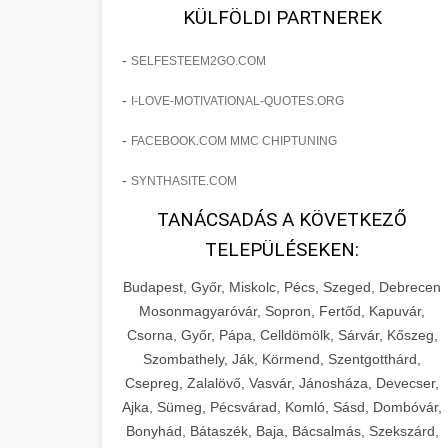
fejlesztések révén a kozmetikai
os Növekedést
KÜLFÖLDI PARTNEREK
sebészeti praxisban.
Lépésről lépésre marketing tervrajz,
-
SELFESTEEM2GO.COM
amely 150%-os növekedést
brikettgyartas.com
📋 17. Egy Klinika 150%-
-
I-LOVE-MOTIVATIONAL-QUOTES.ORG
eredményezett. Ismerje meg a
+
os Növekedésének
páciensszám növekedés
taktikákat, csatornákat és stratégiákat,
Története
-
FACEBOOK.COM MMC CHIPTUNING
amelyek valós eredményeket hoznak.
Teljes dokumentáció egy klinika
-
SYNTHASITE.COM
átalakulási útjáról, bemutatva az utat a
szonyegtisztito.net
🎪 18. Szemhéjplasztika
TANÁCSADÁS A KÖVETKEZŐ
küzdő praxistól a virágzó vállalkozásig
+
Iránti Érdeklődés 150%-
marketing stratégiai tervrajz
TELEPÜLÉSEKEN:
150%-os növekedéssel.
os Fokozása
Budapest, Győr, Miskolc, Pécs, Szeged, Debrecen
Technikák és módszerek a páciensek
szonyegtakaritas.org
Mosonmagyaróvár, Sopron, Fertőd, Kapuvár,
érdeklődésének és elkötelezettségének
Csorna, Győr, Pápa, Celldömölk, Sárvár, Kőszeg,
klinika átalakulási történet
🎮 19. AI Google Ads és
+
drámai növeléséhez. Egy 150%-os
Szombathely, Ják, Körmend, Szentgotthárd,
Meta Kampány Kezelés
Csepreg, Zalalövő, Vasvár, Jánosháza, Devecser,
fellendülési esettanulmány gyakorlati
Ajka, Sümeg, Pécsvárad, Komló, Sásd, Dombóvár,
betekintésekkel.
Fejlett AI-alapú Google Ads és Meta
Bonyhád, Bátaszék, Baja, Bácsalmás, Szekszárd,
hirdetési kampánykezelés.