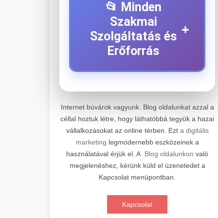
📂 Minden
Szakmai
+
Szolgáltatás és
Erőforrás
⚡ 1. Legjobb Elektromos
+
Roller Szerviz
Internet búvárok vagyunk. Blog oldalunkat azzal a
céllal hoztuk létre, hogy láthatóbbá tegyük a hazai
Professzionális elektromos roller
vállalkozásokat az online térben. Ezt
a digitális
javítási és karbantartási szolgáltatások.
📊 2. Online Marketing
+
marketing
legmodernebb eszközeinek a
Szakértő technikusaink minőségi
Ügynökség
használatával érjük el. A
Blog oldalunkon
való
szervízt nyújtanak minden jelentős
megjelenéshez, kérünk küld el üzenetedet a
márkához és modellhez.
Átfogó online marketing
Kapcsolat menüpontban.
szolgáltatások, beleértve a SEO-t,
🛴 3. Legjobb
+
Szervizközpont Látogatása
közösségi média kezelést és digitális
Elektromos Roller
Kapcsolat
hirdetéseket. Növekedés elérése
roller javítószerviz