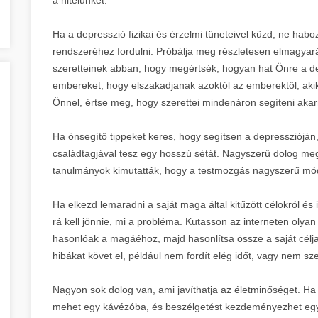
Ha a depresszió fizikai és érzelmi tüneteivel küzd, ne ha
rendszeréhez fordulni. Próbálja meg részletesen elmagyará
szeretteinek abban, hogy megértsék, hogyan hat Önre a dep
embereket, hogy elszakadjanak azoktól az emberektől, aki
Önnel, értse meg, hogy szerettei mindenáron segíteni aka
Ha önsegítő tippeket keres, hogy segítsen a depresszióján,
családtagjával tesz egy hosszú sétát. Nagyszerű dolog mego
tanulmányok kimutatták, hogy a testmozgás nagyszerű mód
Ha elkezd lemaradni a saját maga által kitűzött célokról és 
rá kell jönnie, mi a probléma. Kutasson az interneten olya
hasonlóak a magáéhoz, majd hasonlítsa össze a saját célj
hibákat követ el, például nem fordít elég időt, vagy nem sz
Nagyon sok dolog van, ami javíthatja az életminőséget. Ha 
mehet egy kávézóba, és beszélgetést kezdeményezhet egy