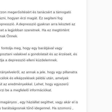
bozzon megerősítésért és tanácsért a támogató
zni, hogyan érzi magát. Ez segíteni fog
resszió. A depresszió gyakran arra készteti az
ket a legjobban szeretnek. Ha ez megtörtént
rnak Önnek.
 fontolja meg, hogy egy barátjával vagy
sztani valakivel a gondolatait és az érzéseit, és
ja a depresszió elleni küzdelemnek.
irányelvekről, az annak a jele, hogy egy pillanatra
n célok és elképzelések példái után, amelyek
ait az eredményekkel. Lehet, hogy egyszerű
erzi be a megfelelő információkat.
magányos , egy háziállat segíthet, vagy akár el is
 barátságosnak tűnő idegennel. Ha szomorú ,