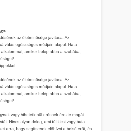
egye
ésének az életminősége javítása. Az
bá válás egészséges módjain alapul. Ha a
n alkalommal, amikor belép abba a szobába,
nőséget!
ippekkel
ésének az életminősége javítása. Az
bá válás egészséges módjain alapul. Ha a
n alkalommal, amikor belép abba a szobába,
nőséget!
agynak vagy hihetetlenül erősnek érezte magát.
istát. Nincs olyan dolog, ami túl kicsi vagy buta
ket arra, hogy segítsenek előhívni a belső erőt, és