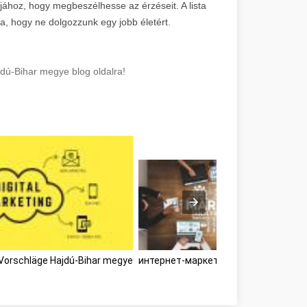
jához, hogy megbeszélhesse az érzéseit. A lista
, hogy ne dolgozzunk egy jobb életért.
jdú-Bihar megye blog oldalra!
Vorschläge Hajdú-Bihar megye
интернет-маркетинг Hajdú-Bihar me