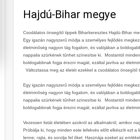
Hajdú-Bihar megye
Csodálatos önsegítő tippek Biharkeresztes Hajdú-Bihar m
Egy igazán nagyszerű módja a személyes fejlődés megkezd
életminőség nagyon tág fogalom, és valójában a boldogab
nappalia szürkének tűnhet színesítse ki. Mostantól minde
boldogabbnak fogja érezni magát, ezáltal javítva az életmi
Változtassa meg az életét ezekkel a csodálatos önsegítő t
Egy igazán nagyszerű módja a személyes fejlődés megkezd
életminőség nagyon tág fogalom, és valójában a boldogab
nappalia szürkének tűnhet színesítse ki. Mostantól minde
boldogabbnak fogja érezni magát, ezáltal javítva az életmi
Vezessen listát életében azokról az alkalmakról, amikor n
Próbálja ki, hogy minden este lefekvés előtt elkészíti ezt a l
lenne; rajta, és sorolja fel őket. Hasznája ezeket az emléke