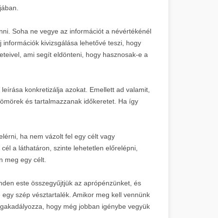
jában.
tenni. Soha ne vegye az információt a névértékénél
 információk kivizsgálása lehetővé teszi, hogy
eteivel, ami segít eldönteni, hogy hasznosak-e a
k leírása konkretizálja azokat. Emellett ad valamit,
 tömörek és tartalmazzanak időkeretet. Ha így
lérni, ha nem vázolt fel egy célt vagy
cél a láthatáron, szinte lehetetlen előrelépni,
n meg egy célt.
den este összegyűjtjük az aprópénzünket, és
e egy szép vésztartalék. Amikor meg kell vennünk
k megakadályozza, hogy még jobban igénybe vegyük