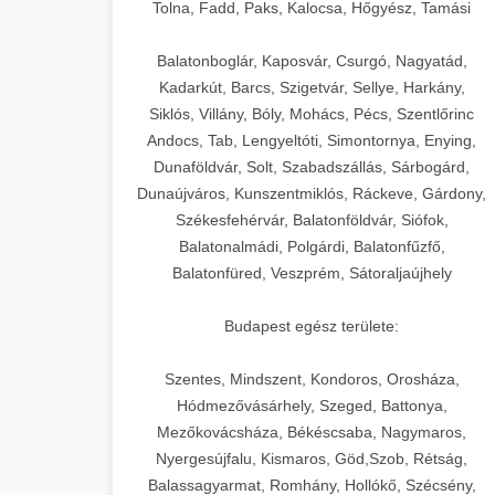
+
🍞 20. Ipari Dagasztógép
Tolna, Fadd, Paks, Kalocsa, Hőgyész, Tamási
weboldal-keszites.co
Optimalizálja hirdetési költségvetését
gépi tanulással és automatizálással.
Professzionális ipari dagasztógépek és
elkötelezettség erősítési módszerek
Balatonboglár, Kaposvár, Csurgó, Nagyatád,
tésztakeverő gépek pékségek és
+
Kadarkút, Barcs, Szigetvár, Sellye, Harkány,
🔪 21. Ipari Szeletelőgép
aikampany.hu
kereskedelmi konyhák számára.
Siklós, Villány, Bóly, Mohács, Pécs, Szentlőrinc
Masszív konstrukció megbízható
Andocs, Tab, Lengyeltóti, Simontornya, Enying,
Ipari hús- és sajtszeletelő gépek
AI hirdetési automatizálás
teljesítményhez.
Dunaföldvár, Solt, Szabadszállás, Sárbogárd,
professzionális élelmiszer-
+
📦 22. Vákuumozó Gép
Dunaújváros, Kunszentmiklós, Ráckeve, Gárdony,
előkészítéshez. Precíziós vágás
Székesfehérvár, Balatonföldvár, Siófok,
chef-iparikonyhagepek.hu
állítható vastagság beállítással.
Kereskedelmi vákuumcsomagoló
Balatonalmádi, Polgárdi, Balatonfűzfő,
berendezések élelmiszerek
kereskedelmi tésztakeverő
🎁 23. Vákuumfóliázó
Balatonfüred, Veszprém, Sátoraljaújhely
+
chef-iparikonyhagepek.hu
tartósításához. Hosszabbítsa a
Gép
szavatossági időt és tartsa meg a
professzionális élelmiszer szeletelő
Budapest egész területe:
termék frissességét.
Ipari vákuumfóliázó gépek
professzionális élelmiszer-csomagolási
Szentes, Mindszent, Kondoros, Orosháza,
🔥 24. Ipari Sütő és
+
chef-iparikonyhagepek.hu
műveletekhez. Hatékony lezárási és
Hódmezővásárhely, Szeged, Battonya,
Gőzpároló
Mezőkovácsháza, Békéscsaba, Nagymaros,
tartósítási megoldások.
vákuum lezáró berendezés
Nyergesújfalu, Kismaros, Göd,Szob, Rétság,
Kereskedelmi légkeveréses sütők és
Balassagyarmat, Romhány, Hollókő, Szécsény,
chef-iparikonyhagepek.hu
gőzpárolók professzionális konyhák