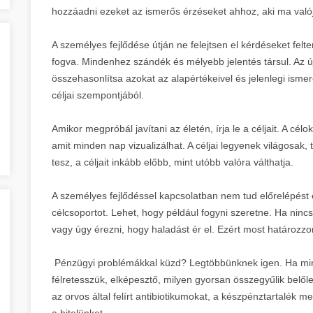
hozzáadni ezeket az ismerős érzéseket ahhoz, aki ma való
A személyes fejlődése útján ne felejtsen el kérdéseket fel
fogva. Mindenhez szándék és mélyebb jelentés társul. Az új
összehasonlítsa azokat az alapértékeivel és jelenlegi ismer
céljai szempontjából.
Amikor megpróbál javítani az életén, írja le a céljait. A célo
amit minden nap vizualizálhat. A céljai legyenek világosak,
tesz, a céljait inkább előbb, mint utóbb valóra válthatja.
A személyes fejlődéssel kapcsolatban nem tud előrelépést e
célcsoportot. Lehet, hogy például fogyni szeretne. Ha nincs 
vagy úgy érezni, hogy haladást ér el. Ezért most határozzo
Pénzügyi problémákkal küzd? Legtöbbünknek igen. Ha min
félretesszük, elképesztő, milyen gyorsan összegyűlik belől
az orvos által felírt antibiotikumokat, a készpénztartalé
a hitelünket.