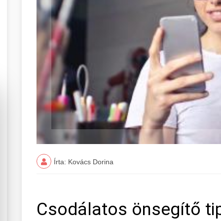
Írta: Kovács Dorina
Csodálatos önsegítő ti