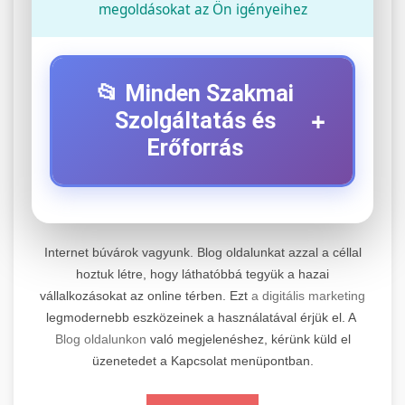
megoldásokat az Ön igényeihez
📂 Minden Szakmai
+
Szolgáltatás és
Erőforrás
⚡ 1. Legjobb Elektromos Roller
+
Szerviz
Internet búvárok vagyunk. Blog oldalunkat azzal a céllal
Professzionális elektromos roller javítási és
hoztuk létre, hogy láthatóbbá tegyük a hazai
vállalkozásokat az online térben. Ezt
a digitális marketing
karbantartási szolgáltatások. Szakértő
📊 2. Online Marketing
+
legmodernebb eszközeinek a használatával érjük el. A
technikusaink minőségi szervízt nyújtanak
Ügynökség
Blog oldalunkon
való megjelenéshez, kérünk küld el
minden jelentős márkához és modellhez.
üzenetedet a Kapcsolat menüpontban.
Átfogó online marketing szolgáltatások,
Szervizközpont Látogatása
beleértve a SEO-t, közösségi média kezelést és
+
🛴 3. Legjobb Elektromos Roller