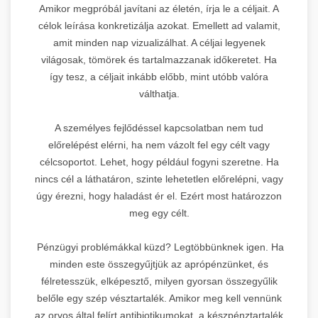
Amikor megpróbál javítani az életén, írja le a céljait. A
célok leírása konkretizálja azokat. Emellett ad valamit,
amit minden nap vizualizálhat. A céljai legyenek
világosak, tömörek és tartalmazzanak időkeretet. Ha
így tesz, a céljait inkább előbb, mint utóbb valóra
válthatja.
A személyes fejlődéssel kapcsolatban nem tud
előrelépést elérni, ha nem vázolt fel egy célt vagy
célcsoportot. Lehet, hogy például fogyni szeretne. Ha
nincs cél a láthatáron, szinte lehetetlen előrelépni, vagy
úgy érezni, hogy haladást ér el. Ezért most határozzon
meg egy célt.
Pénzügyi problémákkal küzd? Legtöbbünknek igen. Ha
minden este összegyűjtjük az aprópénzünket, és
félretesszük, elképesztő, milyen gyorsan összegyűlik
belőle egy szép vésztartalék. Amikor meg kell vennünk
az orvos által felírt antibiotikumokat, a készpénztartalék