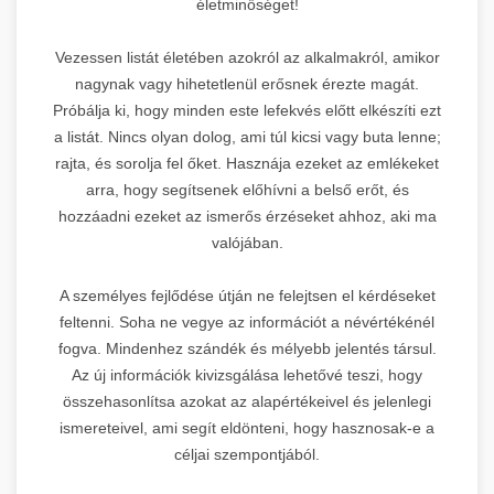
életminőséget!
Vezessen listát életében azokról az alkalmakról, amikor
nagynak vagy hihetetlenül erősnek érezte magát.
Próbálja ki, hogy minden este lefekvés előtt elkészíti ezt
a listát. Nincs olyan dolog, ami túl kicsi vagy buta lenne;
rajta, és sorolja fel őket. Hasznája ezeket az emlékeket
arra, hogy segítsenek előhívni a belső erőt, és
hozzáadni ezeket az ismerős érzéseket ahhoz, aki ma
valójában.
A személyes fejlődése útján ne felejtsen el kérdéseket
feltenni. Soha ne vegye az információt a névértékénél
fogva. Mindenhez szándék és mélyebb jelentés társul.
Az új információk kivizsgálása lehetővé teszi, hogy
összehasonlítsa azokat az alapértékeivel és jelenlegi
ismereteivel, ami segít eldönteni, hogy hasznosak-e a
céljai szempontjából.