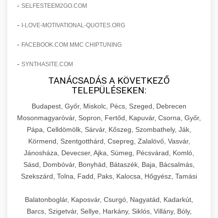
amelyek valós eredményeket hoznak.
-
SELFESTEEM2GO.COM
Teljes dokumentáció egy klinika átalakulási
-
I-LOVE-MOTIVATIONAL-QUOTES.ORG
szonyegtisztito.net
útjáról, bemutatva az utat a küzdő praxistól a
🎪 18. Szemhéjplasztika Iránti
+
virágzó vállalkozásig 150%-os növekedéssel.
marketing stratégiai tervrajz
Érdeklődés 150%-os Fokozása
-
FACEBOOK.COM MMC CHIPTUNING
-
szonyegtakaritas.org
SYNTHASITE.COM
Technikák és módszerek a páciensek
érdeklődésének és elkötelezettségének drámai
TANÁCSADÁS A KÖVETKEZŐ
klinika átalakulási történet
🎮 19. AI Google Ads és Meta
+
TELEPÜLÉSEKEN:
növeléséhez. Egy 150%-os fellendülési
Kampány Kezelés
esettanulmány gyakorlati betekintésekkel.
Budapest, Győr, Miskolc, Pécs, Szeged, Debrecen
Fejlett AI-alapú Google Ads és Meta hirdetési
Mosonmagyaróvár, Sopron, Fertőd, Kapuvár, Csorna, Győr,
weboldal-keszites.co
Pápa, Celldömölk, Sárvár, Kőszeg, Szombathely, Ják,
kampánykezelés. Optimalizálja hirdetési
+
🍞 20. Ipari Dagasztógép
Körmend, Szentgotthárd, Csepreg, Zalalövő, Vasvár,
költségvetését gépi tanulással és
elkötelezettség erősítési módszerek
Jánosháza, Devecser, Ajka, Sümeg, Pécsvárad, Komló,
automatizálással.
Professzionális ipari dagasztógépek és
Sásd, Dombóvár, Bonyhád, Bátaszék, Baja, Bácsalmás,
tésztakeverő gépek pékségek és kereskedelmi
+
🔪 21. Ipari Szeletelőgép
Szekszárd, Tolna, Fadd, Paks, Kalocsa, Hőgyész, Tamási
aikampany.hu
AI hirdetési automatizálás
konyhák számára. Masszív konstrukció
megbízható teljesítményhez.
Ipari hús- és sajtszeletelő gépek professzionális
Balatonboglár, Kaposvár, Csurgó, Nagyatád, Kadarkút,
élelmiszer-előkészítéshez. Precíziós vágás
Barcs, Szigetvár, Sellye, Harkány, Siklós, Villány, Bóly,
+
📦 22. Vákuumozó Gép