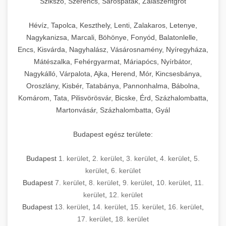
Szikszó, Szerencs, Sárospatak, Zalaszentgrót
Hévíz, Tapolca, Keszthely, Lenti, Zalakaros, Letenye,
Nagykanizsa, Marcali, Böhönye, Fonyód, Balatonlelle,
Encs, Kisvárda, Nagyhalász, Vásárosnamény, Nyíregyháza,
Mátészalka, Fehérgyarmat, Máriapócs, Nyírbátor,
Nagykálló, Várpalota, Ajka, Herend, Mór, Kincsesbánya,
Oroszlány, Kisbér, Tatabánya, Pannonhalma, Bábolna,
Komárom, Tata, Pilisvörösvár, Bicske, Érd, Százhalombatta,
Martonvásár, Százhalombatta, Gyál
Budapest egész területe:
Budapest
1. kerület
,
2. kerület
,
3. kerület
,
4. kerület
,
5.
kerület
,
6. kerület
Budapest
7. kerület
,
8. kerület
,
9. kerület
,
10. kerület
,
11.
kerület
,
12. kerület
Budapest
13. kerület
,
14. kerület
,
15. kerület
,
16. kerület
,
17. kerület
,
18. kerület