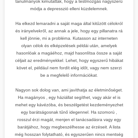
tanulmányok kimutatták, hogy a testmozgás nagyszerű
módja a depresszió elleni küzdelemnek.
Ha elkezd lemaradni a saját maga által kitűzött célokról
és irányelvekről, az annak a jele, hogy egy pillanatra rá
kell jönnie, mi a probléma. Kutasson az interneten
olyan célok és elképzelések példái után, amelyek
hasonlóak a magáéhoz, majd hasonlítsa össze a saját
céljait az eredményekkel. Lehet, hogy egyszerű hibákat
követ el, például nem fordít elég időt, vagy nem szerzi
be a megfelelő információkat.
Nagyon sok dolog van, ami javíthatja az életminőséget.
Ha magányos , egy háziállat segíthet, vagy akár el is
mehet egy kávézóba, és beszélgetést kezdeményezhet
egy barátságosnak tűnő idegennel. Ha szomorú ,
rosszul érzi magát, menjen el tanácsadásra vagy egy
barátjához, hogy megbeszélhesse az érzéseit. A lista
még hosszan folytatható, és egyszerűen nincs mentség