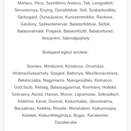
chef-iparikonyhagepek.hu
állítható vastagság beállítással.
Mohács, Pécs, Szentlőrinc Andocs, Tab, Lengyeltóti,
Simontornya, Enying, Dunaföldvár, Solt, Szabadszállás,
Kereskedelmi vákuumcsomagoló berendezések
kereskedelmi tésztakeverő
Sárbogárd, Dunaújváros, Kunszentmiklós, Ráckeve,
chef-iparikonyhagepek.hu
élelmiszerek tartósításához. Hosszabbítsa a
+
🎁 23. Vákuumfóliázó Gép
Gárdony, Székesfehérvár, Balatonföldvár, Siófok,
szavatossági időt és tartsa meg a termék
professzionális élelmiszer szeletelő
Balatonalmádi, Polgárdi, Balatonfűzfő, Balatonfüred,
frissességét.
Ipari vákuumfóliázó gépek professzionális
Veszprém, Sátoraljaújhely
élelmiszer-csomagolási műveletekhez.
+
🔥 24. Ipari Sütő és Gőzpároló
chef-iparikonyhagepek.hu
Hatékony lezárási és tartósítási megoldások.
Budapest egész területe:
Kereskedelmi légkeveréses sütők és gőzpárolók
vákuum lezáró berendezés
chef-iparikonyhagepek.hu
Szentes, Mindszent, Kondoros, Orosháza,
professzionális konyhák számára. Nagy
+
❄️ 25. Ipari Hűtőszekrény
Hódmezővásárhely, Szeged, Battonya, Mezőkovácsháza,
kapacitású sütő- és főzőberendezés precíz
kereskedelmi csomagoló gép
Békéscsaba, Nagymaros, Nyergesújfalu, Kismaros,
hőmérséklet-szabályozással.
Professzionális hűtőegységek és hűtőkamrák
Göd,Szob, Rétság, Balassagyarmat, Romhány, Hollókő,
kereskedelmi konyhák számára.
+
💧 26. Ipari Mosogatógép
Szécsény, Aszód, Hatvan, Monor, Lajosmizse, Soltvadkert,
chef-iparikonyhagepek.hu
Energiahatékony hűtési megoldások nagy
Kiskőrös, Kecel, Dusnok, Kiskunhalas, Jánoshalma,
kapacitással.
Kereskedelmi mosogatóberendezések nagy
kereskedelmi sütősütő
Bácsalmás, Kelebia, Röszke, Mórahalom, Kiskunmajsa,
forgalmú éttermi műveletekhez. Gyors tisztítási
Kistelek, Kiskunfélegyháza, Bugac, Kecskemét,
+
🧀 27. Ipari Sajtreszelő Gép
chef-iparikonyhagepek.hu
ciklusok fertőtlenítési képességekkel.
Tiszakécske