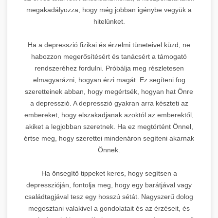
megakadályozza, hogy még jobban igénybe vegyük a
hitelünket.
Ha a depresszió fizikai és érzelmi tüneteivel küzd, ne
habozzon megerősítésért és tanácsért a támogató
rendszeréhez fordulni. Próbálja meg részletesen
elmagyarázni, hogyan érzi magát. Ez segíteni fog
szeretteinek abban, hogy megértsék, hogyan hat Önre
a depresszió. A depresszió gyakran arra készteti az
embereket, hogy elszakadjanak azoktól az emberektől,
akiket a legjobban szeretnek. Ha ez megtörtént Önnel,
értse meg, hogy szerettei mindenáron segíteni akarnak
Önnek.
Ha önsegítő tippeket keres, hogy segítsen a
depresszióján, fontolja meg, hogy egy barátjával vagy
családtagjával tesz egy hosszú sétát. Nagyszerű dolog
megosztani valakivel a gondolatait és az érzéseit, és