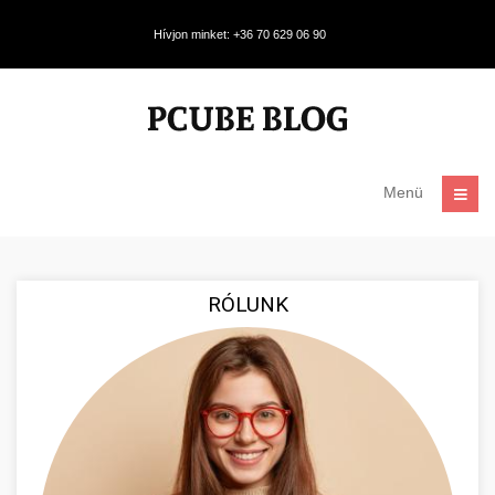
Hívjon minket: +36 70 629 06 90
Menü
RÓLUNK