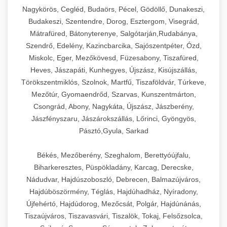
Ipari sajtreszelők és aprítógépek kereskedelmi
kereskedelmi hűtőegység
Nagykörös, Cegléd, Budaörs, Pécel, Gödöllő, Dunakeszi,
chef-iparikonyhagepek.hu
élelmiszer-előkészítéshez. Különböző reszelési
🍳 28. Nagykonyhai
Budakeszi, Szentendre, Dorog, Esztergom, Visegrád,
+
méretek különböző alkalmazásokhoz.
kereskedelmi mosogatógép
Berendezések
Mátrafüred, Bátonyterenye, Salgótarján,Rudabánya,
Szendrő, Edelény, Kazincbarcika, Sajószentpéter, Ózd,
chef-iparikonyhagepek.hu
Teljes körű nagykonyhai berendezések és
Miskolc, Eger, Mezőkövesd, Füzesabony, Tiszafüred,
professzionális vendéglátóipari kellékek.
Heves, Jászapáti, Kunhegyes, Újszász, Kisújszállás,
kereskedelmi sajtreszelő
Minden, ami szükséges éttermi és catering
Törökszentmiklós, Szolnok, Martfű, Tiszaföldvár, Túrkeve,
műveletekhez.
Mezőtúr, Gyomaendrőd, Szarvas, Kunszentmárton,
Csongrád, Abony, Nagykáta, Újszász, Jászberény,
chef-iparikonyhagepek.hu
Jászfényszaru, Jászárokszállás, Lőrinci, Gyöngyös,
Pásztó,Gyula, Sarkad
kereskedelmi konyhai megoldások
Békés, Mezőberény, Szeghalom, Berettyóújfalu,
Biharkeresztes, Püspökladány, Karcag, Derecske,
Nádudvar, Hajdúszoboszló, Debrecen, Balmazújváros,
Hajdúböszörmény, Téglás, Hajdúhadház, Nyíradony,
Újfehértó, Hajdúdorog, Mezőcsát, Polgár, Hajdúnánás,
Tiszaújváros, Tiszavasvári, Tiszalök, Tokaj, Felsőzsolca,