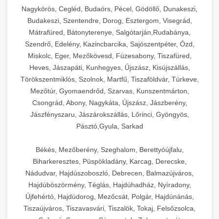
Ipari sajtreszelők és aprítógépek kereskedelmi
kereskedelmi hűtőegység
Nagykörös, Cegléd, Budaörs, Pécel, Gödöllő, Dunakeszi,
chef-iparikonyhagepek.hu
élelmiszer-előkészítéshez. Különböző reszelési
🍳 28. Nagykonyhai
Budakeszi, Szentendre, Dorog, Esztergom, Visegrád,
+
méretek különböző alkalmazásokhoz.
kereskedelmi mosogatógép
Berendezések
Mátrafüred, Bátonyterenye, Salgótarján,Rudabánya,
Szendrő, Edelény, Kazincbarcika, Sajószentpéter, Ózd,
chef-iparikonyhagepek.hu
Teljes körű nagykonyhai berendezések és
Miskolc, Eger, Mezőkövesd, Füzesabony, Tiszafüred,
professzionális vendéglátóipari kellékek.
Heves, Jászapáti, Kunhegyes, Újszász, Kisújszállás,
kereskedelmi sajtreszelő
Minden, ami szükséges éttermi és catering
Törökszentmiklós, Szolnok, Martfű, Tiszaföldvár, Túrkeve,
műveletekhez.
Mezőtúr, Gyomaendrőd, Szarvas, Kunszentmárton,
Csongrád, Abony, Nagykáta, Újszász, Jászberény,
chef-iparikonyhagepek.hu
Jászfényszaru, Jászárokszállás, Lőrinci, Gyöngyös,
Pásztó,Gyula, Sarkad
kereskedelmi konyhai megoldások
Békés, Mezőberény, Szeghalom, Berettyóújfalu,
Biharkeresztes, Püspökladány, Karcag, Derecske,
Nádudvar, Hajdúszoboszló, Debrecen, Balmazújváros,
Hajdúböszörmény, Téglás, Hajdúhadház, Nyíradony,
Újfehértó, Hajdúdorog, Mezőcsát, Polgár, Hajdúnánás,
Tiszaújváros, Tiszavasvári, Tiszalök, Tokaj, Felsőzsolca,