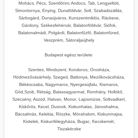
chef-iparikonyhagepek.hu
állítható vastagság beállítással.
Mohács, Pécs, Szentlőrinc Andocs, Tab, Lengyeltóti,
Simontornya, Enying, Dunaföldvár, Solt, Szabadszállás,
Kereskedelmi vákuumcsomagoló berendezések
kereskedelmi tésztakeverő
Sárbogárd, Dunaújváros, Kunszentmiklós, Ráckeve,
chef-iparikonyhagepek.hu
élelmiszerek tartósításához. Hosszabbítsa a
+
🎁 23. Vákuumfóliázó Gép
Gárdony, Székesfehérvár, Balatonföldvár, Siófok,
szavatossági időt és tartsa meg a termék
professzionális élelmiszer szeletelő
Balatonalmádi, Polgárdi, Balatonfűzfő, Balatonfüred,
frissességét.
Ipari vákuumfóliázó gépek professzionális
Veszprém, Sátoraljaújhely
élelmiszer-csomagolási műveletekhez.
+
🔥 24. Ipari Sütő és Gőzpároló
chef-iparikonyhagepek.hu
Hatékony lezárási és tartósítási megoldások.
Budapest egész területe:
Kereskedelmi légkeveréses sütők és gőzpárolók
vákuum lezáró berendezés
chef-iparikonyhagepek.hu
Szentes, Mindszent, Kondoros, Orosháza,
professzionális konyhák számára. Nagy
+
❄️ 25. Ipari Hűtőszekrény
Hódmezővásárhely, Szeged, Battonya, Mezőkovácsháza,
kapacitású sütő- és főzőberendezés precíz
kereskedelmi csomagoló gép
Békéscsaba, Nagymaros, Nyergesújfalu, Kismaros,
hőmérséklet-szabályozással.
Professzionális hűtőegységek és hűtőkamrák
Göd,Szob, Rétság, Balassagyarmat, Romhány, Hollókő,
kereskedelmi konyhák számára.
+
💧 26. Ipari Mosogatógép
Szécsény, Aszód, Hatvan, Monor, Lajosmizse, Soltvadkert,
chef-iparikonyhagepek.hu
Energiahatékony hűtési megoldások nagy
Kiskőrös, Kecel, Dusnok, Kiskunhalas, Jánoshalma,
kapacitással.
Kereskedelmi mosogatóberendezések nagy
kereskedelmi sütősütő
Bácsalmás, Kelebia, Röszke, Mórahalom, Kiskunmajsa,
forgalmú éttermi műveletekhez. Gyors tisztítási
Kistelek, Kiskunfélegyháza, Bugac, Kecskemét,
+
🧀 27. Ipari Sajtreszelő Gép
chef-iparikonyhagepek.hu
ciklusok fertőtlenítési képességekkel.
Tiszakécske