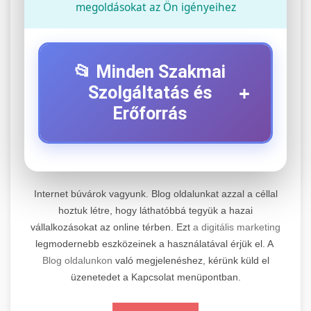
megoldásokat az Ön igényeihez
📂 Minden Szakmai
+
Szolgáltatás és
Erőforrás
⚡ 1. Legjobb Elektromos Roller
+
Szerviz
Internet búvárok vagyunk. Blog oldalunkat azzal a céllal
Professzionális elektromos roller javítási és
hoztuk létre, hogy láthatóbbá tegyük a hazai
vállalkozásokat az online térben. Ezt
a digitális marketing
karbantartási szolgáltatások. Szakértő
📊 2. Online Marketing
+
legmodernebb eszközeinek a használatával érjük el. A
technikusaink minőségi szervízt nyújtanak
Ügynökség
Blog oldalunkon
való megjelenéshez, kérünk küld el
minden jelentős márkához és modellhez.
üzenetedet a Kapcsolat menüpontban.
Átfogó online marketing szolgáltatások,
Szervizközpont Látogatása
beleértve a SEO-t, közösségi média kezelést és
+
🛴 3. Legjobb Elektromos Roller