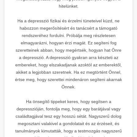
hitelünket.
Ha a depresszió fizikai és érzelmi tüneteivel küzd, ne
habozzon megerősítésért és tanácsért a támogató
rendszeréhez fordulni. Próbálja meg részletesen
elmagyarázni, hogyan érzi magát. Ez segíteni fog
szeretteinek abban, hogy megértsék, hogyan hat Önre
a depresszió. A depresszió gyakran arra készteti az
embereket, hogy elszakadjanak azoktól az emberektől,
akiket a legjobban szeretnek. Ha ez megtörtént Önnel,
értse meg, hogy szerettei mindenáron segíteni akarnak
Önnek.
Ha önsegítő tippeket keres, hogy segítsen a
depresszióján, fontolja meg, hogy egy barátjával vagy
családtagjával tesz egy hosszú sétát. Nagyszerű dolog
megosztani valakivel a gondolatait és az érzéseit, és
tanulmányok kimutatták, hogy a testmozgás nagyszerű