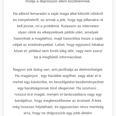
módja a depresszió elleni küzdelemnek.
Ha elkezd lemaradni a saját maga által kitűzött célokról
és irányelvekről, az annak a jele, hogy egy pillanatra rá
kell jönnie, mi a probléma. Kutasson az interneten
olyan célok és elképzelések példái után, amelyek
hasonlóak a magáéhoz, majd hasonlítsa össze a saját
céljait az eredményekkel. Lehet, hogy egyszerű hibákat
követ el, például nem fordít elég időt, vagy nem szerzi
be a megfelelő információkat.
Nagyon sok dolog van, ami javíthatja az életminőséget.
Ha magányos , egy háziállat segíthet, vagy akár el is
mehet egy kávézóba, és beszélgetést kezdeményezhet
egy barátságosnak tűnő idegennel. Ha szomorú ,
rosszul érzi magát, menjen el tanácsadásra vagy egy
barátjához, hogy megbeszélhesse az érzéseit. A lista
még hosszan folytatható, és egyszerűen nincs mentség
arra, hogy ne dolgozzunk egy jobb életért.