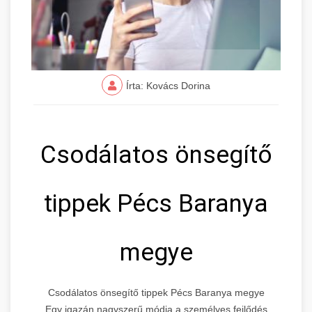
Írta: Kovács Dorina
Csodálatos önsegítő
tippek Pécs Baranya
megye
Csodálatos önsegítő tippek Pécs Baranya megye
Egy igazán nagyszerű módja a személyes fejlődés