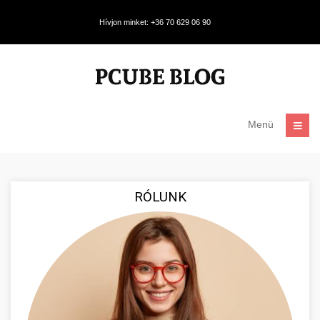
Hívjon minket: +36 70 629 06 90
Menü
RÓLUNK