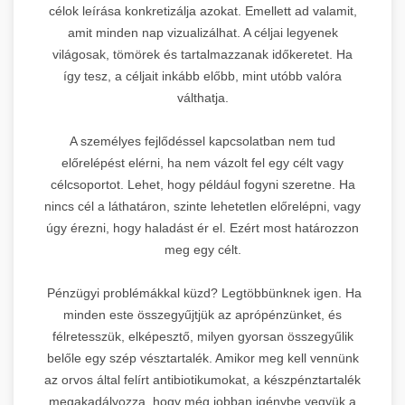
célok leírása konkretizálja azokat. Emellett ad valamit,
amit minden nap vizualizálhat. A céljai legyenek
világosak, tömörek és tartalmazzanak időkeretet. Ha
így tesz, a céljait inkább előbb, mint utóbb valóra
válthatja.
A személyes fejlődéssel kapcsolatban nem tud
előrelépést elérni, ha nem vázolt fel egy célt vagy
célcsoportot. Lehet, hogy például fogyni szeretne. Ha
nincs cél a láthatáron, szinte lehetetlen előrelépni, vagy
úgy érezni, hogy haladást ér el. Ezért most határozzon
meg egy célt.
Pénzügyi problémákkal küzd? Legtöbbünknek igen. Ha
minden este összegyűjtjük az aprópénzünket, és
félretesszük, elképesztő, milyen gyorsan összegyűlik
belőle egy szép vésztartalék. Amikor meg kell vennünk
az orvos által felírt antibiotikumokat, a készpénztartalék
megakadályozza, hogy még jobban igénybe vegyük a