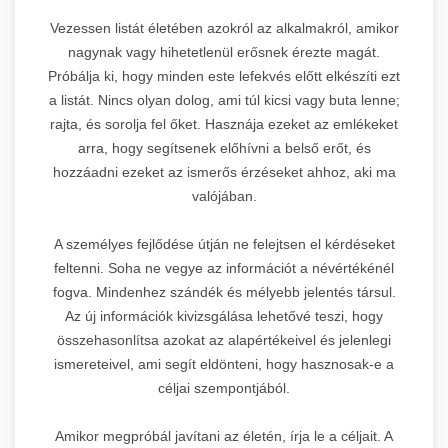
Vezessen listát életében azokról az alkalmakról, amikor
nagynak vagy hihetetlenül erősnek érezte magát.
Próbálja ki, hogy minden este lefekvés előtt elkészíti ezt
a listát. Nincs olyan dolog, ami túl kicsi vagy buta lenne;
rajta, és sorolja fel őket. Hasznája ezeket az emlékeket
arra, hogy segítsenek előhívni a belső erőt, és
hozzáadni ezeket az ismerős érzéseket ahhoz, aki ma
valójában.
A személyes fejlődése útján ne felejtsen el kérdéseket
feltenni. Soha ne vegye az információt a névértékénél
fogva. Mindenhez szándék és mélyebb jelentés társul.
Az új információk kivizsgálása lehetővé teszi, hogy
összehasonlítsa azokat az alapértékeivel és jelenlegi
ismereteivel, ami segít eldönteni, hogy hasznosak-e a
céljai szempontjából.
Amikor megpróbál javítani az életén, írja le a céljait. A