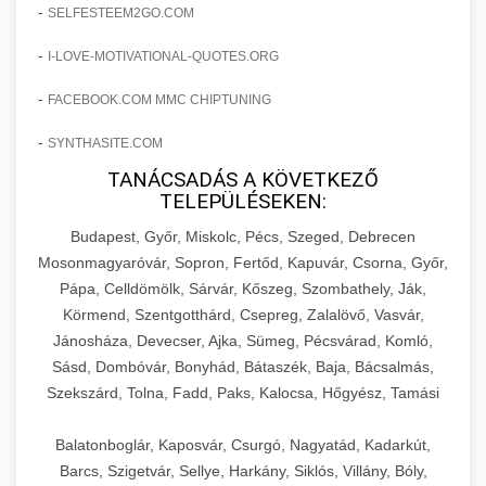
amelyek valós eredményeket hoznak.
-
SELFESTEEM2GO.COM
Teljes dokumentáció egy klinika átalakulási
-
I-LOVE-MOTIVATIONAL-QUOTES.ORG
szonyegtisztito.net
útjáról, bemutatva az utat a küzdő praxistól a
🎪 18. Szemhéjplasztika Iránti
+
virágzó vállalkozásig 150%-os növekedéssel.
marketing stratégiai tervrajz
Érdeklődés 150%-os Fokozása
-
FACEBOOK.COM MMC CHIPTUNING
-
szonyegtakaritas.org
SYNTHASITE.COM
Technikák és módszerek a páciensek
érdeklődésének és elkötelezettségének drámai
TANÁCSADÁS A KÖVETKEZŐ
klinika átalakulási történet
🎮 19. AI Google Ads és Meta
+
TELEPÜLÉSEKEN:
növeléséhez. Egy 150%-os fellendülési
Kampány Kezelés
esettanulmány gyakorlati betekintésekkel.
Budapest, Győr, Miskolc, Pécs, Szeged, Debrecen
Fejlett AI-alapú Google Ads és Meta hirdetési
Mosonmagyaróvár, Sopron, Fertőd, Kapuvár, Csorna, Győr,
weboldal-keszites.co
Pápa, Celldömölk, Sárvár, Kőszeg, Szombathely, Ják,
kampánykezelés. Optimalizálja hirdetési
+
🍞 20. Ipari Dagasztógép
Körmend, Szentgotthárd, Csepreg, Zalalövő, Vasvár,
költségvetését gépi tanulással és
elkötelezettség erősítési módszerek
Jánosháza, Devecser, Ajka, Sümeg, Pécsvárad, Komló,
automatizálással.
Professzionális ipari dagasztógépek és
Sásd, Dombóvár, Bonyhád, Bátaszék, Baja, Bácsalmás,
tésztakeverő gépek pékségek és kereskedelmi
+
🔪 21. Ipari Szeletelőgép
Szekszárd, Tolna, Fadd, Paks, Kalocsa, Hőgyész, Tamási
aikampany.hu
AI hirdetési automatizálás
konyhák számára. Masszív konstrukció
megbízható teljesítményhez.
Ipari hús- és sajtszeletelő gépek professzionális
Balatonboglár, Kaposvár, Csurgó, Nagyatád, Kadarkút,
élelmiszer-előkészítéshez. Precíziós vágás
Barcs, Szigetvár, Sellye, Harkány, Siklós, Villány, Bóly,
+
📦 22. Vákuumozó Gép