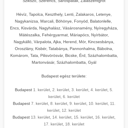
Szikszó, Szerencs, Sárospatak, Zalaszentgrót
Hévíz, Tapolca, Keszthely, Lenti, Zalakaros, Letenye,
Nagykanizsa, Marcali, Böhönye, Fonyód, Balatonlelle,
Encs, Kisvárda, Nagyhalász, Vásárosnamény, Nyíregyháza,
Mátészalka, Fehérgyarmat, Máriapócs, Nyírbátor,
Nagykálló, Várpalota, Ajka, Herend, Mór, Kincsesbánya,
Oroszlány, Kisbér, Tatabánya, Pannonhalma, Bábolna,
Komárom, Tata, Pilisvörösvár, Bicske, Érd, Százhalombatta,
Martonvásár, Százhalombatta, Gyál
Budapest egész területe:
Budapest
1. kerület
,
2. kerület
,
3. kerület
,
4. kerület
,
5.
kerület
,
6. kerület
Budapest
7. kerület
,
8. kerület
,
9. kerület
,
10. kerület
,
11.
kerület
,
12. kerület
Budapest
13. kerület
,
14. kerület
,
15. kerület
,
16. kerület
,
17. kerület
,
18. kerület