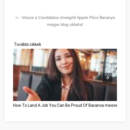
<-- Vissza a Csodálatos önsegítő tippek Pécs Baranya
megye blog oldalra!
További cikkek
How To Land A Job You Can Be Proud Of Baranya megye
Csodá