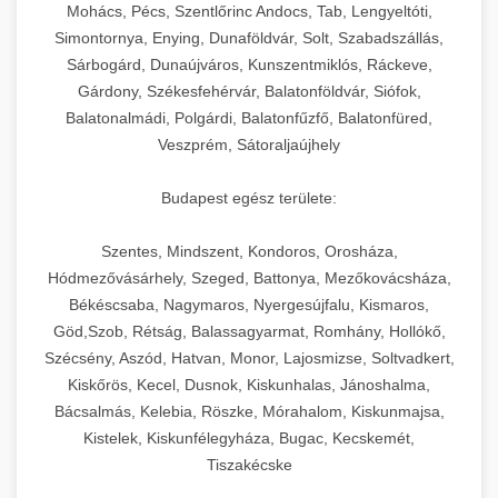
chef-iparikonyhagepek.hu
állítható vastagság beállítással.
Mohács, Pécs, Szentlőrinc Andocs, Tab, Lengyeltóti,
Simontornya, Enying, Dunaföldvár, Solt, Szabadszállás,
Kereskedelmi vákuumcsomagoló berendezések
kereskedelmi tésztakeverő
Sárbogárd, Dunaújváros, Kunszentmiklós, Ráckeve,
chef-iparikonyhagepek.hu
élelmiszerek tartósításához. Hosszabbítsa a
+
🎁 23. Vákuumfóliázó Gép
Gárdony, Székesfehérvár, Balatonföldvár, Siófok,
szavatossági időt és tartsa meg a termék
professzionális élelmiszer szeletelő
Balatonalmádi, Polgárdi, Balatonfűzfő, Balatonfüred,
frissességét.
Ipari vákuumfóliázó gépek professzionális
Veszprém, Sátoraljaújhely
élelmiszer-csomagolási műveletekhez.
+
🔥 24. Ipari Sütő és Gőzpároló
chef-iparikonyhagepek.hu
Hatékony lezárási és tartósítási megoldások.
Budapest egész területe:
Kereskedelmi légkeveréses sütők és gőzpárolók
vákuum lezáró berendezés
chef-iparikonyhagepek.hu
Szentes, Mindszent, Kondoros, Orosháza,
professzionális konyhák számára. Nagy
+
❄️ 25. Ipari Hűtőszekrény
Hódmezővásárhely, Szeged, Battonya, Mezőkovácsháza,
kapacitású sütő- és főzőberendezés precíz
kereskedelmi csomagoló gép
Békéscsaba, Nagymaros, Nyergesújfalu, Kismaros,
hőmérséklet-szabályozással.
Professzionális hűtőegységek és hűtőkamrák
Göd,Szob, Rétság, Balassagyarmat, Romhány, Hollókő,
kereskedelmi konyhák számára.
+
💧 26. Ipari Mosogatógép
Szécsény, Aszód, Hatvan, Monor, Lajosmizse, Soltvadkert,
chef-iparikonyhagepek.hu
Energiahatékony hűtési megoldások nagy
Kiskőrös, Kecel, Dusnok, Kiskunhalas, Jánoshalma,
kapacitással.
Kereskedelmi mosogatóberendezések nagy
kereskedelmi sütősütő
Bácsalmás, Kelebia, Röszke, Mórahalom, Kiskunmajsa,
forgalmú éttermi műveletekhez. Gyors tisztítási
Kistelek, Kiskunfélegyháza, Bugac, Kecskemét,
+
🧀 27. Ipari Sajtreszelő Gép
chef-iparikonyhagepek.hu
ciklusok fertőtlenítési képességekkel.
Tiszakécske