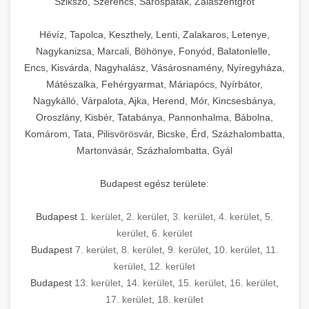
Szikszó, Szerencs, Sárospatak, Zalaszentgrót
Hévíz, Tapolca, Keszthely, Lenti, Zalakaros, Letenye,
Nagykanizsa, Marcali, Böhönye, Fonyód, Balatonlelle,
Encs, Kisvárda, Nagyhalász, Vásárosnamény, Nyíregyháza,
Mátészalka, Fehérgyarmat, Máriapócs, Nyírbátor,
Nagykálló, Várpalota, Ajka, Herend, Mór, Kincsesbánya,
Oroszlány, Kisbér, Tatabánya, Pannonhalma, Bábolna,
Komárom, Tata, Pilisvörösvár, Bicske, Érd, Százhalombatta,
Martonvásár, Százhalombatta, Gyál
Budapest egész területe:
Budapest
1. kerület
,
2. kerület
,
3. kerület
,
4. kerület
,
5.
kerület
,
6. kerület
Budapest
7. kerület
,
8. kerület
,
9. kerület
,
10. kerület
,
11.
kerület
,
12. kerület
Budapest
13. kerület
,
14. kerület
,
15. kerület
,
16. kerület
,
17. kerület
,
18. kerület