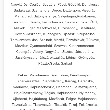
Ipari sajtreszelők és aprítógépek kereskedelmi
kereskedelmi hűtőegység
Nagykörös, Cegléd, Budaörs, Pécel, Gödöllő, Dunakeszi,
chef-iparikonyhagepek.hu
élelmiszer-előkészítéshez. Különböző reszelési
🍳 28. Nagykonyhai
Budakeszi, Szentendre, Dorog, Esztergom, Visegrád,
+
méretek különböző alkalmazásokhoz.
kereskedelmi mosogatógép
Berendezések
Mátrafüred, Bátonyterenye, Salgótarján,Rudabánya,
Szendrő, Edelény, Kazincbarcika, Sajószentpéter, Ózd,
chef-iparikonyhagepek.hu
Teljes körű nagykonyhai berendezések és
Miskolc, Eger, Mezőkövesd, Füzesabony, Tiszafüred,
professzionális vendéglátóipari kellékek.
Heves, Jászapáti, Kunhegyes, Újszász, Kisújszállás,
kereskedelmi sajtreszelő
Minden, ami szükséges éttermi és catering
Törökszentmiklós, Szolnok, Martfű, Tiszaföldvár, Túrkeve,
műveletekhez.
Mezőtúr, Gyomaendrőd, Szarvas, Kunszentmárton,
Csongrád, Abony, Nagykáta, Újszász, Jászberény,
chef-iparikonyhagepek.hu
Jászfényszaru, Jászárokszállás, Lőrinci, Gyöngyös,
Pásztó,Gyula, Sarkad
kereskedelmi konyhai megoldások
Békés, Mezőberény, Szeghalom, Berettyóújfalu,
Biharkeresztes, Püspökladány, Karcag, Derecske,
Nádudvar, Hajdúszoboszló, Debrecen, Balmazújváros,
Hajdúböszörmény, Téglás, Hajdúhadház, Nyíradony,
Újfehértó, Hajdúdorog, Mezőcsát, Polgár, Hajdúnánás,
Tiszaújváros, Tiszavasvári, Tiszalök, Tokaj, Felsőzsolca,