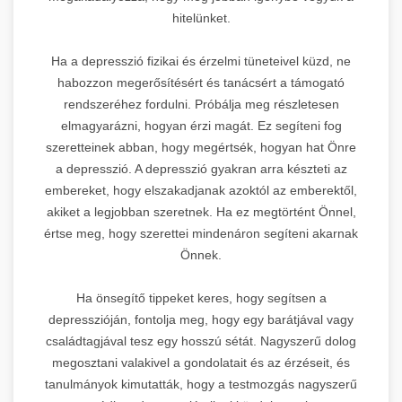
hitelünket.
Ha a depresszió fizikai és érzelmi tüneteivel küzd, ne
habozzon megerősítésért és tanácsért a támogató
rendszeréhez fordulni. Próbálja meg részletesen
elmagyarázni, hogyan érzi magát. Ez segíteni fog
szeretteinek abban, hogy megértsék, hogyan hat Önre
a depresszió. A depresszió gyakran arra készteti az
embereket, hogy elszakadjanak azoktól az emberektől,
akiket a legjobban szeretnek. Ha ez megtörtént Önnel,
értse meg, hogy szerettei mindenáron segíteni akarnak
Önnek.
Ha önsegítő tippeket keres, hogy segítsen a
depresszióján, fontolja meg, hogy egy barátjával vagy
családtagjával tesz egy hosszú sétát. Nagyszerű dolog
megosztani valakivel a gondolatait és az érzéseit, és
tanulmányok kimutatták, hogy a testmozgás nagyszerű