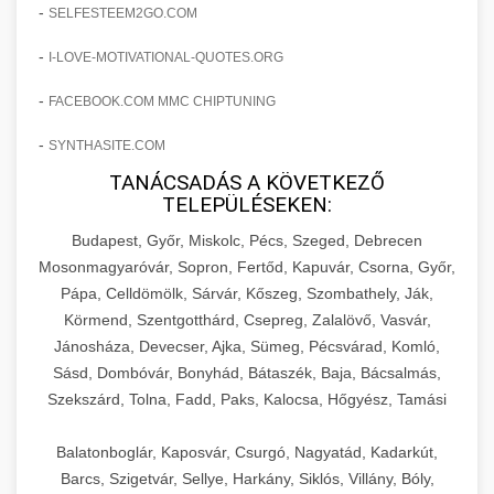
amelyek valós eredményeket hoznak.
-
SELFESTEEM2GO.COM
Teljes dokumentáció egy klinika átalakulási
-
I-LOVE-MOTIVATIONAL-QUOTES.ORG
szonyegtisztito.net
útjáról, bemutatva az utat a küzdő praxistól a
🎪 18. Szemhéjplasztika Iránti
+
virágzó vállalkozásig 150%-os növekedéssel.
marketing stratégiai tervrajz
Érdeklődés 150%-os Fokozása
-
FACEBOOK.COM MMC CHIPTUNING
-
szonyegtakaritas.org
SYNTHASITE.COM
Technikák és módszerek a páciensek
érdeklődésének és elkötelezettségének drámai
TANÁCSADÁS A KÖVETKEZŐ
klinika átalakulási történet
🎮 19. AI Google Ads és Meta
+
TELEPÜLÉSEKEN:
növeléséhez. Egy 150%-os fellendülési
Kampány Kezelés
esettanulmány gyakorlati betekintésekkel.
Budapest, Győr, Miskolc, Pécs, Szeged, Debrecen
Fejlett AI-alapú Google Ads és Meta hirdetési
Mosonmagyaróvár, Sopron, Fertőd, Kapuvár, Csorna, Győr,
weboldal-keszites.co
Pápa, Celldömölk, Sárvár, Kőszeg, Szombathely, Ják,
kampánykezelés. Optimalizálja hirdetési
+
🍞 20. Ipari Dagasztógép
Körmend, Szentgotthárd, Csepreg, Zalalövő, Vasvár,
költségvetését gépi tanulással és
elkötelezettség erősítési módszerek
Jánosháza, Devecser, Ajka, Sümeg, Pécsvárad, Komló,
automatizálással.
Professzionális ipari dagasztógépek és
Sásd, Dombóvár, Bonyhád, Bátaszék, Baja, Bácsalmás,
tésztakeverő gépek pékségek és kereskedelmi
+
🔪 21. Ipari Szeletelőgép
Szekszárd, Tolna, Fadd, Paks, Kalocsa, Hőgyész, Tamási
aikampany.hu
AI hirdetési automatizálás
konyhák számára. Masszív konstrukció
megbízható teljesítményhez.
Ipari hús- és sajtszeletelő gépek professzionális
Balatonboglár, Kaposvár, Csurgó, Nagyatád, Kadarkút,
élelmiszer-előkészítéshez. Precíziós vágás
Barcs, Szigetvár, Sellye, Harkány, Siklós, Villány, Bóly,
+
📦 22. Vákuumozó Gép