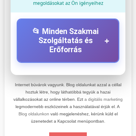
megoldásokat az Ön igényeihez
📂 Minden Szakmai
+
Szolgáltatás és
Erőforrás
⚡ 1. Legjobb Elektromos Roller
+
Szerviz
Internet búvárok vagyunk. Blog oldalunkat azzal a céllal
Professzionális elektromos roller javítási és
hoztuk létre, hogy láthatóbbá tegyük a hazai
vállalkozásokat az online térben. Ezt
a digitális marketing
karbantartási szolgáltatások. Szakértő
📊 2. Online Marketing
+
legmodernebb eszközeinek a használatával érjük el. A
technikusaink minőségi szervízt nyújtanak
Ügynökség
Blog oldalunkon
való megjelenéshez, kérünk küld el
minden jelentős márkához és modellhez.
üzenetedet a Kapcsolat menüpontban.
Átfogó online marketing szolgáltatások,
Szervizközpont Látogatása
beleértve a SEO-t, közösségi média kezelést és
+
🛴 3. Legjobb Elektromos Roller