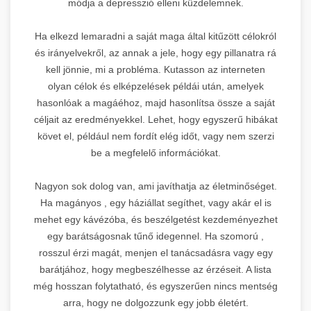
módja a depresszió elleni küzdelemnek.
Ha elkezd lemaradni a saját maga által kitűzött célokról
és irányelvekről, az annak a jele, hogy egy pillanatra rá
kell jönnie, mi a probléma. Kutasson az interneten
olyan célok és elképzelések példái után, amelyek
hasonlóak a magáéhoz, majd hasonlítsa össze a saját
céljait az eredményekkel. Lehet, hogy egyszerű hibákat
követ el, például nem fordít elég időt, vagy nem szerzi
be a megfelelő információkat.
Nagyon sok dolog van, ami javíthatja az életminőséget.
Ha magányos , egy háziállat segíthet, vagy akár el is
mehet egy kávézóba, és beszélgetést kezdeményezhet
egy barátságosnak tűnő idegennel. Ha szomorú ,
rosszul érzi magát, menjen el tanácsadásra vagy egy
barátjához, hogy megbeszélhesse az érzéseit. A lista
még hosszan folytatható, és egyszerűen nincs mentség
arra, hogy ne dolgozzunk egy jobb életért.