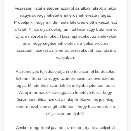
Vezessen listát életében azokról az alkalmakról, amikor
nagynak vagy hihetetlenül erősnek érezte magát.
Próbálja ki, hogy minden este lefekvés előtt elkészíti ezt
a listát. Nincs olyan dolog, ami túl kicsi vagy buta lenne;
rajta, és sorolja fel őket. Hasznája ezeket az emlékeket
arra, hogy segítsenek előhívni a belső erőt, és
hozzáadni ezeket az ismerős érzéseket ahhoz, aki ma
valójában.
A személyes fejlődése útján ne felejtsen el kérdéseket
feltenni. Soha ne vegye az információt a névértékénél
fogva. Mindenhez szándék és mélyebb jelentés társul.
Az új információk kivizsgálása lehetővé teszi, hogy
összehasonlítsa azokat az alapértékeivel és jelenlegi
ismereteivel, ami segít eldönteni, hogy hasznosak-e a
céljai szempontjából.
Amikor megpróbál javítani az életén, írja le a céljait. A