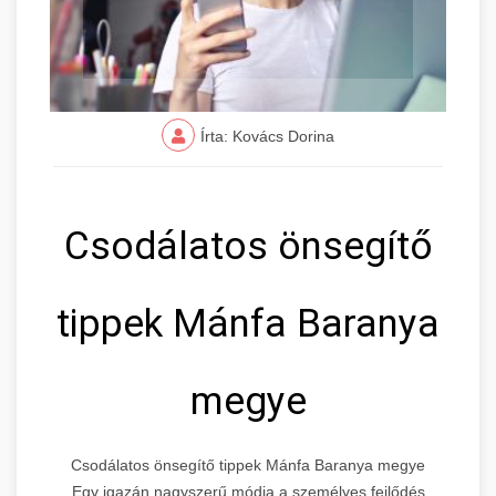
Írta: Kovács Dorina
Csodálatos önsegítő
tippek Mánfa Baranya
megye
Csodálatos önsegítő tippek Mánfa Baranya megye
Egy igazán nagyszerű módja a személyes fejlődés