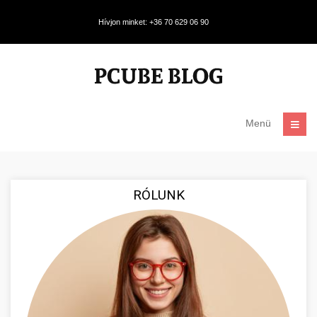
Hívjon minket: +36 70 629 06 90
Menü
RÓLUNK