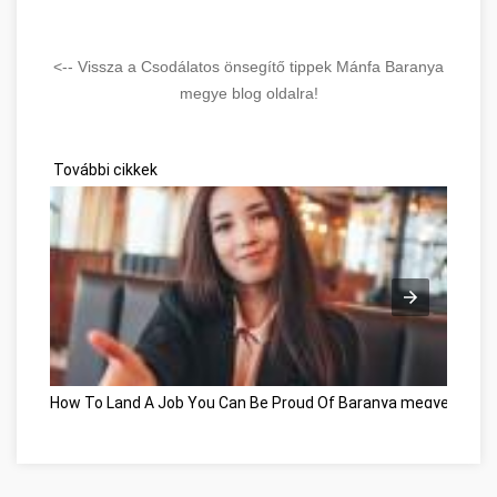
<-- Vissza a Csodálatos önsegítő tippek Mánfa Baranya
megye blog oldalra!
További cikkek
How To Land A Job You Can Be Proud Of Baranya megye
Déve