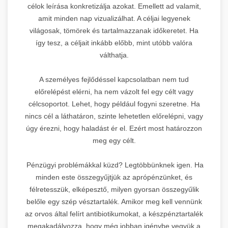
célok leírása konkretizálja azokat. Emellett ad valamit,
amit minden nap vizualizálhat. A céljai legyenek
világosak, tömörek és tartalmazzanak időkeretet. Ha
így tesz, a céljait inkább előbb, mint utóbb valóra
válthatja.
A személyes fejlődéssel kapcsolatban nem tud
előrelépést elérni, ha nem vázolt fel egy célt vagy
célcsoportot. Lehet, hogy például fogyni szeretne. Ha
nincs cél a láthatáron, szinte lehetetlen előrelépni, vagy
úgy érezni, hogy haladást ér el. Ezért most határozzon
meg egy célt.
Pénzügyi problémákkal küzd? Legtöbbünknek igen. Ha
minden este összegyűjtjük az aprópénzünket, és
félretesszük, elképesztő, milyen gyorsan összegyűlik
belőle egy szép vésztartalék. Amikor meg kell vennünk
az orvos által felírt antibiotikumokat, a készpénztartalék
megakadályozza, hogy még jobban igénybe vegyük a