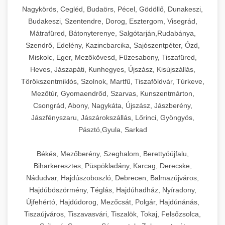
Ipari sajtreszelők és aprítógépek kereskedelmi
kereskedelmi hűtőegység
Nagykörös, Cegléd, Budaörs, Pécel, Gödöllő, Dunakeszi,
chef-iparikonyhagepek.hu
élelmiszer-előkészítéshez. Különböző reszelési
🍳 28. Nagykonyhai
Budakeszi, Szentendre, Dorog, Esztergom, Visegrád,
+
méretek különböző alkalmazásokhoz.
kereskedelmi mosogatógép
Berendezések
Mátrafüred, Bátonyterenye, Salgótarján,Rudabánya,
Szendrő, Edelény, Kazincbarcika, Sajószentpéter, Ózd,
chef-iparikonyhagepek.hu
Teljes körű nagykonyhai berendezések és
Miskolc, Eger, Mezőkövesd, Füzesabony, Tiszafüred,
professzionális vendéglátóipari kellékek.
Heves, Jászapáti, Kunhegyes, Újszász, Kisújszállás,
kereskedelmi sajtreszelő
Minden, ami szükséges éttermi és catering
Törökszentmiklós, Szolnok, Martfű, Tiszaföldvár, Túrkeve,
műveletekhez.
Mezőtúr, Gyomaendrőd, Szarvas, Kunszentmárton,
Csongrád, Abony, Nagykáta, Újszász, Jászberény,
chef-iparikonyhagepek.hu
Jászfényszaru, Jászárokszállás, Lőrinci, Gyöngyös,
Pásztó,Gyula, Sarkad
kereskedelmi konyhai megoldások
Békés, Mezőberény, Szeghalom, Berettyóújfalu,
Biharkeresztes, Püspökladány, Karcag, Derecske,
Nádudvar, Hajdúszoboszló, Debrecen, Balmazújváros,
Hajdúböszörmény, Téglás, Hajdúhadház, Nyíradony,
Újfehértó, Hajdúdorog, Mezőcsát, Polgár, Hajdúnánás,
Tiszaújváros, Tiszavasvári, Tiszalök, Tokaj, Felsőzsolca,