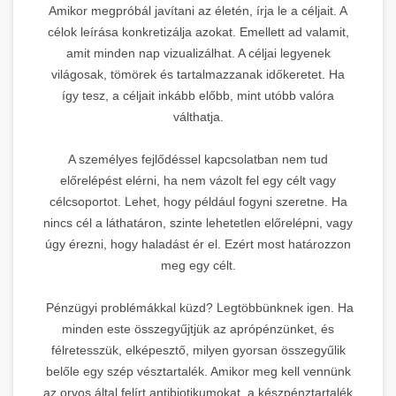
Amikor megpróbál javítani az életén, írja le a céljait. A
célok leírása konkretizálja azokat. Emellett ad valamit,
amit minden nap vizualizálhat. A céljai legyenek
világosak, tömörek és tartalmazzanak időkeretet. Ha
így tesz, a céljait inkább előbb, mint utóbb valóra
válthatja.
A személyes fejlődéssel kapcsolatban nem tud
előrelépést elérni, ha nem vázolt fel egy célt vagy
célcsoportot. Lehet, hogy például fogyni szeretne. Ha
nincs cél a láthatáron, szinte lehetetlen előrelépni, vagy
úgy érezni, hogy haladást ér el. Ezért most határozzon
meg egy célt.
Pénzügyi problémákkal küzd? Legtöbbünknek igen. Ha
minden este összegyűjtjük az aprópénzünket, és
félretesszük, elképesztő, milyen gyorsan összegyűlik
belőle egy szép vésztartalék. Amikor meg kell vennünk
az orvos által felírt antibiotikumokat, a készpénztartalék