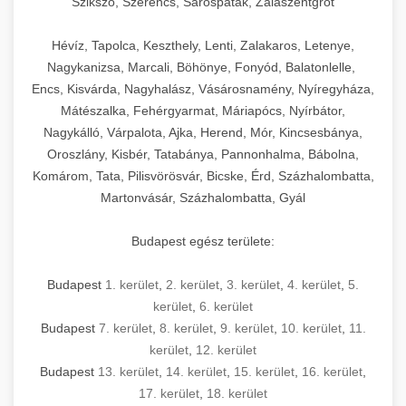
Szikszó, Szerencs, Sárospatak, Zalaszentgrót
Hévíz, Tapolca, Keszthely, Lenti, Zalakaros, Letenye,
Nagykanizsa, Marcali, Böhönye, Fonyód, Balatonlelle,
Encs, Kisvárda, Nagyhalász, Vásárosnamény, Nyíregyháza,
Mátészalka, Fehérgyarmat, Máriapócs, Nyírbátor,
Nagykálló, Várpalota, Ajka, Herend, Mór, Kincsesbánya,
Oroszlány, Kisbér, Tatabánya, Pannonhalma, Bábolna,
Komárom, Tata, Pilisvörösvár, Bicske, Érd, Százhalombatta,
Martonvásár, Százhalombatta, Gyál
Budapest egész területe:
Budapest
1. kerület
,
2. kerület
,
3. kerület
,
4. kerület
,
5.
kerület
,
6. kerület
Budapest
7. kerület
,
8. kerület
,
9. kerület
,
10. kerület
,
11.
kerület
,
12. kerület
Budapest
13. kerület
,
14. kerület
,
15. kerület
,
16. kerület
,
17. kerület
,
18. kerület