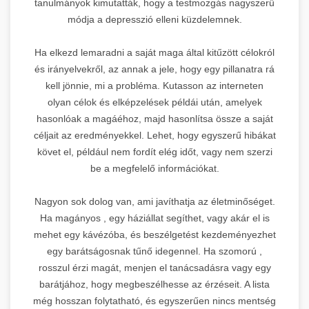
tanulmányok kimutatták, hogy a testmozgás nagyszerű
módja a depresszió elleni küzdelemnek.
Ha elkezd lemaradni a saját maga által kitűzött célokról
és irányelvekről, az annak a jele, hogy egy pillanatra rá
kell jönnie, mi a probléma. Kutasson az interneten
olyan célok és elképzelések példái után, amelyek
hasonlóak a magáéhoz, majd hasonlítsa össze a saját
céljait az eredményekkel. Lehet, hogy egyszerű hibákat
követ el, például nem fordít elég időt, vagy nem szerzi
be a megfelelő információkat.
Nagyon sok dolog van, ami javíthatja az életminőséget.
Ha magányos , egy háziállat segíthet, vagy akár el is
mehet egy kávézóba, és beszélgetést kezdeményezhet
egy barátságosnak tűnő idegennel. Ha szomorú ,
rosszul érzi magát, menjen el tanácsadásra vagy egy
barátjához, hogy megbeszélhesse az érzéseit. A lista
még hosszan folytatható, és egyszerűen nincs mentség