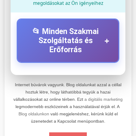
megoldásokat az Ön igényeihez
📂 Minden Szakmai
+
Szolgáltatás és
Erőforrás
⚡ 1. Legjobb Elektromos Roller
+
Szerviz
Internet búvárok vagyunk. Blog oldalunkat azzal a céllal
Professzionális elektromos roller javítási és
hoztuk létre, hogy láthatóbbá tegyük a hazai
vállalkozásokat az online térben. Ezt
a digitális marketing
karbantartási szolgáltatások. Szakértő
📊 2. Online Marketing
+
legmodernebb eszközeinek a használatával érjük el. A
technikusaink minőségi szervízt nyújtanak
Ügynökség
Blog oldalunkon
való megjelenéshez, kérünk küld el
minden jelentős márkához és modellhez.
üzenetedet a Kapcsolat menüpontban.
Átfogó online marketing szolgáltatások,
Szervizközpont Látogatása
beleértve a SEO-t, közösségi média kezelést és
+
🛴 3. Legjobb Elektromos Roller