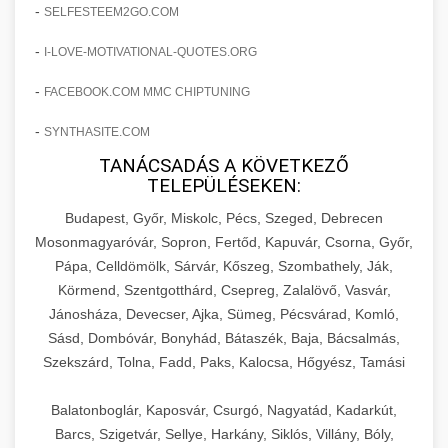
amelyek valós eredményeket hoznak.
-
SELFESTEEM2GO.COM
Teljes dokumentáció egy klinika átalakulási
-
I-LOVE-MOTIVATIONAL-QUOTES.ORG
szonyegtisztito.net
útjáról, bemutatva az utat a küzdő praxistól a
🎪 18. Szemhéjplasztika Iránti
+
virágzó vállalkozásig 150%-os növekedéssel.
marketing stratégiai tervrajz
Érdeklődés 150%-os Fokozása
-
FACEBOOK.COM MMC CHIPTUNING
-
szonyegtakaritas.org
SYNTHASITE.COM
Technikák és módszerek a páciensek
érdeklődésének és elkötelezettségének drámai
TANÁCSADÁS A KÖVETKEZŐ
klinika átalakulási történet
🎮 19. AI Google Ads és Meta
+
TELEPÜLÉSEKEN:
növeléséhez. Egy 150%-os fellendülési
Kampány Kezelés
esettanulmány gyakorlati betekintésekkel.
Budapest, Győr, Miskolc, Pécs, Szeged, Debrecen
Fejlett AI-alapú Google Ads és Meta hirdetési
Mosonmagyaróvár, Sopron, Fertőd, Kapuvár, Csorna, Győr,
weboldal-keszites.co
Pápa, Celldömölk, Sárvár, Kőszeg, Szombathely, Ják,
kampánykezelés. Optimalizálja hirdetési
+
🍞 20. Ipari Dagasztógép
Körmend, Szentgotthárd, Csepreg, Zalalövő, Vasvár,
költségvetését gépi tanulással és
elkötelezettség erősítési módszerek
Jánosháza, Devecser, Ajka, Sümeg, Pécsvárad, Komló,
automatizálással.
Professzionális ipari dagasztógépek és
Sásd, Dombóvár, Bonyhád, Bátaszék, Baja, Bácsalmás,
tésztakeverő gépek pékségek és kereskedelmi
+
🔪 21. Ipari Szeletelőgép
Szekszárd, Tolna, Fadd, Paks, Kalocsa, Hőgyész, Tamási
aikampany.hu
AI hirdetési automatizálás
konyhák számára. Masszív konstrukció
megbízható teljesítményhez.
Ipari hús- és sajtszeletelő gépek professzionális
Balatonboglár, Kaposvár, Csurgó, Nagyatád, Kadarkút,
élelmiszer-előkészítéshez. Precíziós vágás
Barcs, Szigetvár, Sellye, Harkány, Siklós, Villány, Bóly,
+
📦 22. Vákuumozó Gép