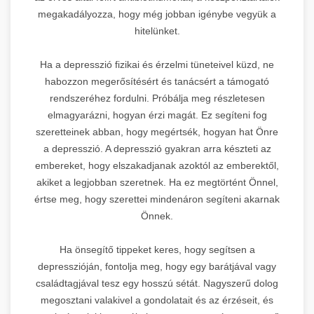
megakadályozza, hogy még jobban igénybe vegyük a
hitelünket.
Ha a depresszió fizikai és érzelmi tüneteivel küzd, ne
habozzon megerősítésért és tanácsért a támogató
rendszeréhez fordulni. Próbálja meg részletesen
elmagyarázni, hogyan érzi magát. Ez segíteni fog
szeretteinek abban, hogy megértsék, hogyan hat Önre
a depresszió. A depresszió gyakran arra készteti az
embereket, hogy elszakadjanak azoktól az emberektől,
akiket a legjobban szeretnek. Ha ez megtörtént Önnel,
értse meg, hogy szerettei mindenáron segíteni akarnak
Önnek.
Ha önsegítő tippeket keres, hogy segítsen a
depresszióján, fontolja meg, hogy egy barátjával vagy
családtagjával tesz egy hosszú sétát. Nagyszerű dolog
megosztani valakivel a gondolatait és az érzéseit, és