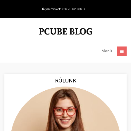
Hívjon minket: +36 70 629 06 90
Menü
RÓLUNK