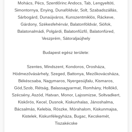
chef-iparikonyhagepek.hu
állítható vastagság beállítással.
Mohács, Pécs, Szentlőrinc Andocs, Tab, Lengyeltóti,
Simontornya, Enying, Dunaföldvár, Solt, Szabadszállás,
Kereskedelmi vákuumcsomagoló berendezések
kereskedelmi tésztakeverő
Sárbogárd, Dunaújváros, Kunszentmiklós, Ráckeve,
chef-iparikonyhagepek.hu
élelmiszerek tartósításához. Hosszabbítsa a
+
🎁 23. Vákuumfóliázó Gép
Gárdony, Székesfehérvár, Balatonföldvár, Siófok,
szavatossági időt és tartsa meg a termék
professzionális élelmiszer szeletelő
Balatonalmádi, Polgárdi, Balatonfűzfő, Balatonfüred,
frissességét.
Ipari vákuumfóliázó gépek professzionális
Veszprém, Sátoraljaújhely
élelmiszer-csomagolási műveletekhez.
+
🔥 24. Ipari Sütő és Gőzpároló
chef-iparikonyhagepek.hu
Hatékony lezárási és tartósítási megoldások.
Budapest egész területe:
Kereskedelmi légkeveréses sütők és gőzpárolók
vákuum lezáró berendezés
chef-iparikonyhagepek.hu
Szentes, Mindszent, Kondoros, Orosháza,
professzionális konyhák számára. Nagy
+
❄️ 25. Ipari Hűtőszekrény
Hódmezővásárhely, Szeged, Battonya, Mezőkovácsháza,
kapacitású sütő- és főzőberendezés precíz
kereskedelmi csomagoló gép
Békéscsaba, Nagymaros, Nyergesújfalu, Kismaros,
hőmérséklet-szabályozással.
Professzionális hűtőegységek és hűtőkamrák
Göd,Szob, Rétság, Balassagyarmat, Romhány, Hollókő,
kereskedelmi konyhák számára.
+
💧 26. Ipari Mosogatógép
Szécsény, Aszód, Hatvan, Monor, Lajosmizse, Soltvadkert,
chef-iparikonyhagepek.hu
Energiahatékony hűtési megoldások nagy
Kiskőrös, Kecel, Dusnok, Kiskunhalas, Jánoshalma,
kapacitással.
Kereskedelmi mosogatóberendezések nagy
kereskedelmi sütősütő
Bácsalmás, Kelebia, Röszke, Mórahalom, Kiskunmajsa,
forgalmú éttermi műveletekhez. Gyors tisztítási
Kistelek, Kiskunfélegyháza, Bugac, Kecskemét,
+
🧀 27. Ipari Sajtreszelő Gép
chef-iparikonyhagepek.hu
ciklusok fertőtlenítési képességekkel.
Tiszakécske