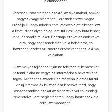
életminőséget!
Vezessen listát életében azokról az alkalmakról, amikor
nagynak vagy hihetetlenül erősnek érezte magát.
Próbálja ki, hogy minden este lefekvés előtt elkészíti ezt
a listát. Nincs olyan dolog, ami túl kicsi vagy buta lenne;
rajta, és sorolja fel őket. Hasznája ezeket az emlékeket
arra, hogy segítsenek előhívni a belső erőt, és
hozzáadni ezeket az ismerős érzéseket ahhoz, aki ma
valójában.
A személyes fejlődése útján ne felejtsen el kérdéseket
feltenni. Soha ne vegye az információt a névértékénél
fogva. Mindenhez szándék és mélyebb jelentés társul.
Az új információk kivizsgálása lehetővé teszi, hogy
összehasonlítsa azokat az alapértékeivel és jelenlegi
ismereteivel, ami segít eldönteni, hogy hasznosak-e a
céljai szempontjából.