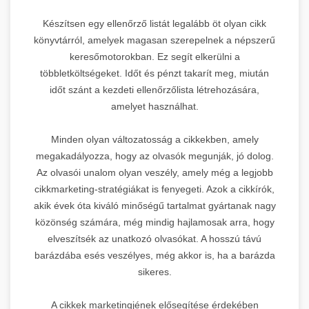
Készítsen egy ellenőrző listát legalább öt olyan cikk
könyvtárról, amelyek magasan szerepelnek a népszerű
keresőmotorokban. Ez segít elkerülni a
többletköltségeket. Időt és pénzt takarít meg, miután
időt szánt a kezdeti ellenőrzőlista létrehozására,
amelyet használhat.
Minden olyan változatosság a cikkekben, amely
megakadályozza, hogy az olvasók megunják, jó dolog.
Az olvasói unalom olyan veszély, amely még a legjobb
cikkmarketing-stratégiákat is fenyegeti. Azok a cikkírók,
akik évek óta kiváló minőségű tartalmat gyártanak nagy
közönség számára, még mindig hajlamosak arra, hogy
elveszítsék az unatkozó olvasókat. A hosszú távú
barázdába esés veszélyes, még akkor is, ha a barázda
sikeres.
A cikkek marketingjének elősegítése érdekében