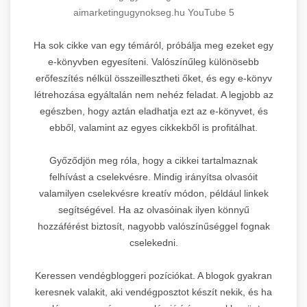
aimarketingugynokseg.hu YouTube 5
Ha sok cikke van egy témáról, próbálja meg ezeket egy
e-könyvben egyesíteni. Valószínűleg különösebb
erőfeszítés nélkül összeillesztheti őket, és egy e-könyv
létrehozása egyáltalán nem nehéz feladat. A legjobb az
egészben, hogy aztán eladhatja ezt az e-könyvet, és
ebből, valamint az egyes cikkekből is profitálhat.
Győződjön meg róla, hogy a cikkei tartalmaznak
felhívást a cselekvésre. Mindig irányítsa olvasóit
valamilyen cselekvésre kreatív módon, például linkek
segítségével. Ha az olvasóinak ilyen könnyű
hozzáférést biztosít, nagyobb valószínűséggel fognak
cselekedni.
Keressen vendégbloggeri pozíciókat. A blogok gyakran
keresnek valakit, aki vendégposztot készít nekik, és ha