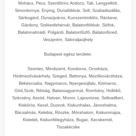
chef-iparikonyhagepek.hu
állítható vastagság beállítással.
Mohács, Pécs, Szentlőrinc Andocs, Tab, Lengyeltóti,
Simontornya, Enying, Dunaföldvár, Solt, Szabadszállás,
Kereskedelmi vákuumcsomagoló berendezések
kereskedelmi tésztakeverő
Sárbogárd, Dunaújváros, Kunszentmiklós, Ráckeve,
chef-iparikonyhagepek.hu
élelmiszerek tartósításához. Hosszabbítsa a
+
🎁 23. Vákuumfóliázó Gép
Gárdony, Székesfehérvár, Balatonföldvár, Siófok,
szavatossági időt és tartsa meg a termék
professzionális élelmiszer szeletelő
Balatonalmádi, Polgárdi, Balatonfűzfő, Balatonfüred,
frissességét.
Ipari vákuumfóliázó gépek professzionális
Veszprém, Sátoraljaújhely
élelmiszer-csomagolási műveletekhez.
+
🔥 24. Ipari Sütő és Gőzpároló
chef-iparikonyhagepek.hu
Hatékony lezárási és tartósítási megoldások.
Budapest egész területe:
Kereskedelmi légkeveréses sütők és gőzpárolók
vákuum lezáró berendezés
chef-iparikonyhagepek.hu
Szentes, Mindszent, Kondoros, Orosháza,
professzionális konyhák számára. Nagy
+
❄️ 25. Ipari Hűtőszekrény
Hódmezővásárhely, Szeged, Battonya, Mezőkovácsháza,
kapacitású sütő- és főzőberendezés precíz
kereskedelmi csomagoló gép
Békéscsaba, Nagymaros, Nyergesújfalu, Kismaros,
hőmérséklet-szabályozással.
Professzionális hűtőegységek és hűtőkamrák
Göd,Szob, Rétság, Balassagyarmat, Romhány, Hollókő,
kereskedelmi konyhák számára.
+
💧 26. Ipari Mosogatógép
Szécsény, Aszód, Hatvan, Monor, Lajosmizse, Soltvadkert,
chef-iparikonyhagepek.hu
Energiahatékony hűtési megoldások nagy
Kiskőrös, Kecel, Dusnok, Kiskunhalas, Jánoshalma,
kapacitással.
Kereskedelmi mosogatóberendezések nagy
kereskedelmi sütősütő
Bácsalmás, Kelebia, Röszke, Mórahalom, Kiskunmajsa,
forgalmú éttermi műveletekhez. Gyors tisztítási
Kistelek, Kiskunfélegyháza, Bugac, Kecskemét,
+
🧀 27. Ipari Sajtreszelő Gép
chef-iparikonyhagepek.hu
ciklusok fertőtlenítési képességekkel.
Tiszakécske