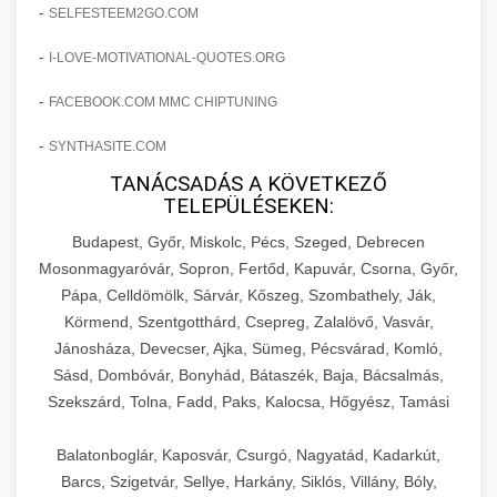
amelyek valós eredményeket hoznak.
-
SELFESTEEM2GO.COM
Teljes dokumentáció egy klinika átalakulási
-
I-LOVE-MOTIVATIONAL-QUOTES.ORG
szonyegtisztito.net
útjáról, bemutatva az utat a küzdő praxistól a
🎪 18. Szemhéjplasztika Iránti
+
virágzó vállalkozásig 150%-os növekedéssel.
marketing stratégiai tervrajz
Érdeklődés 150%-os Fokozása
-
FACEBOOK.COM MMC CHIPTUNING
-
szonyegtakaritas.org
SYNTHASITE.COM
Technikák és módszerek a páciensek
érdeklődésének és elkötelezettségének drámai
TANÁCSADÁS A KÖVETKEZŐ
klinika átalakulási történet
🎮 19. AI Google Ads és Meta
+
TELEPÜLÉSEKEN:
növeléséhez. Egy 150%-os fellendülési
Kampány Kezelés
esettanulmány gyakorlati betekintésekkel.
Budapest, Győr, Miskolc, Pécs, Szeged, Debrecen
Fejlett AI-alapú Google Ads és Meta hirdetési
Mosonmagyaróvár, Sopron, Fertőd, Kapuvár, Csorna, Győr,
weboldal-keszites.co
Pápa, Celldömölk, Sárvár, Kőszeg, Szombathely, Ják,
kampánykezelés. Optimalizálja hirdetési
+
🍞 20. Ipari Dagasztógép
Körmend, Szentgotthárd, Csepreg, Zalalövő, Vasvár,
költségvetését gépi tanulással és
elkötelezettség erősítési módszerek
Jánosháza, Devecser, Ajka, Sümeg, Pécsvárad, Komló,
automatizálással.
Professzionális ipari dagasztógépek és
Sásd, Dombóvár, Bonyhád, Bátaszék, Baja, Bácsalmás,
tésztakeverő gépek pékségek és kereskedelmi
+
🔪 21. Ipari Szeletelőgép
Szekszárd, Tolna, Fadd, Paks, Kalocsa, Hőgyész, Tamási
aikampany.hu
AI hirdetési automatizálás
konyhák számára. Masszív konstrukció
megbízható teljesítményhez.
Ipari hús- és sajtszeletelő gépek professzionális
Balatonboglár, Kaposvár, Csurgó, Nagyatád, Kadarkút,
élelmiszer-előkészítéshez. Precíziós vágás
Barcs, Szigetvár, Sellye, Harkány, Siklós, Villány, Bóly,
+
📦 22. Vákuumozó Gép