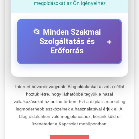
megoldásokat az Ön igényeihez
📂 Minden Szakmai
+
Szolgáltatás és
Erőforrás
⚡ 1. Legjobb Elektromos Roller
+
Szerviz
Internet búvárok vagyunk. Blog oldalunkat azzal a céllal
Professzionális elektromos roller javítási és
hoztuk létre, hogy láthatóbbá tegyük a hazai
vállalkozásokat az online térben. Ezt
a digitális marketing
karbantartási szolgáltatások. Szakértő
📊 2. Online Marketing
+
legmodernebb eszközeinek a használatával érjük el. A
technikusaink minőségi szervízt nyújtanak
Ügynökség
Blog oldalunkon
való megjelenéshez, kérünk küld el
minden jelentős márkához és modellhez.
üzenetedet a Kapcsolat menüpontban.
Átfogó online marketing szolgáltatások,
Szervizközpont Látogatása
beleértve a SEO-t, közösségi média kezelést és
+
🛴 3. Legjobb Elektromos Roller