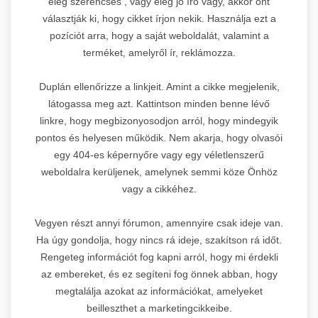
elég szerencsés , vagy elég jó író vagy, akkor önt
választják ki, hogy cikket írjon nekik. Használja ezt a
pozíciót arra, hogy a saját weboldalát, valamint a
terméket, amelyről ír, reklámozza.
Duplán ellenőrizze a linkjeit. Amint a cikke megjelenik,
látogassa meg azt. Kattintson minden benne lévő
linkre, hogy megbizonyosodjon arról, hogy mindegyik
pontos és helyesen működik. Nem akarja, hogy olvasói
egy 404-es képernyőre vagy egy véletlenszerű
weboldalra kerüljenek, amelynek semmi köze Önhöz
vagy a cikkéhez.
Vegyen részt annyi fórumon, amennyire csak ideje van.
Ha úgy gondolja, hogy nincs rá ideje, szakítson rá időt.
Rengeteg információt fog kapni arról, hogy mi érdekli
az embereket, és ez segíteni fog önnek abban, hogy
megtalálja azokat az információkat, amelyeket
beilleszthet a marketingcikkeibe.