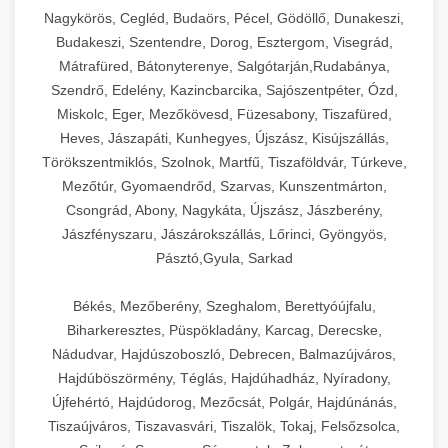
Ipari sajtreszelők és aprítógépek kereskedelmi
kereskedelmi hűtőegység
Nagykörös, Cegléd, Budaörs, Pécel, Gödöllő, Dunakeszi,
chef-iparikonyhagepek.hu
élelmiszer-előkészítéshez. Különböző reszelési
🍳 28. Nagykonyhai
Budakeszi, Szentendre, Dorog, Esztergom, Visegrád,
+
méretek különböző alkalmazásokhoz.
kereskedelmi mosogatógép
Berendezések
Mátrafüred, Bátonyterenye, Salgótarján,Rudabánya,
Szendrő, Edelény, Kazincbarcika, Sajószentpéter, Ózd,
chef-iparikonyhagepek.hu
Teljes körű nagykonyhai berendezések és
Miskolc, Eger, Mezőkövesd, Füzesabony, Tiszafüred,
professzionális vendéglátóipari kellékek.
Heves, Jászapáti, Kunhegyes, Újszász, Kisújszállás,
kereskedelmi sajtreszelő
Minden, ami szükséges éttermi és catering
Törökszentmiklós, Szolnok, Martfű, Tiszaföldvár, Túrkeve,
műveletekhez.
Mezőtúr, Gyomaendrőd, Szarvas, Kunszentmárton,
Csongrád, Abony, Nagykáta, Újszász, Jászberény,
chef-iparikonyhagepek.hu
Jászfényszaru, Jászárokszállás, Lőrinci, Gyöngyös,
Pásztó,Gyula, Sarkad
kereskedelmi konyhai megoldások
Békés, Mezőberény, Szeghalom, Berettyóújfalu,
Biharkeresztes, Püspökladány, Karcag, Derecske,
Nádudvar, Hajdúszoboszló, Debrecen, Balmazújváros,
Hajdúböszörmény, Téglás, Hajdúhadház, Nyíradony,
Újfehértó, Hajdúdorog, Mezőcsát, Polgár, Hajdúnánás,
Tiszaújváros, Tiszavasvári, Tiszalök, Tokaj, Felsőzsolca,