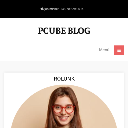
Hívjon minket: +36 70 629 06 90
Menü
RÓLUNK