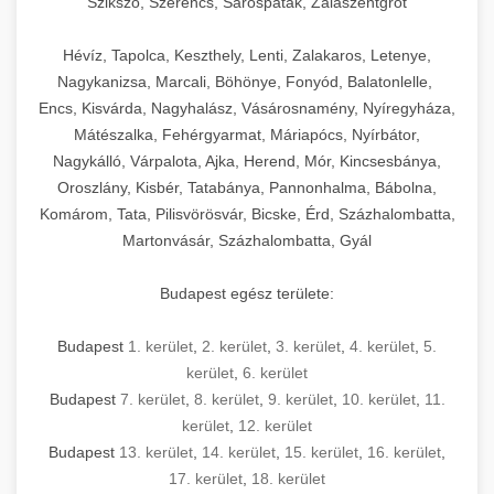
Szikszó, Szerencs, Sárospatak, Zalaszentgrót
Hévíz, Tapolca, Keszthely, Lenti, Zalakaros, Letenye,
Nagykanizsa, Marcali, Böhönye, Fonyód, Balatonlelle,
Encs, Kisvárda, Nagyhalász, Vásárosnamény, Nyíregyháza,
Mátészalka, Fehérgyarmat, Máriapócs, Nyírbátor,
Nagykálló, Várpalota, Ajka, Herend, Mór, Kincsesbánya,
Oroszlány, Kisbér, Tatabánya, Pannonhalma, Bábolna,
Komárom, Tata, Pilisvörösvár, Bicske, Érd, Százhalombatta,
Martonvásár, Százhalombatta, Gyál
Budapest egész területe:
Budapest
1. kerület
,
2. kerület
,
3. kerület
,
4. kerület
,
5.
kerület
,
6. kerület
Budapest
7. kerület
,
8. kerület
,
9. kerület
,
10. kerület
,
11.
kerület
,
12. kerület
Budapest
13. kerület
,
14. kerület
,
15. kerület
,
16. kerület
,
17. kerület
,
18. kerület