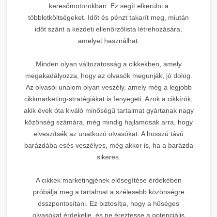
keresőmotorokban. Ez segít elkerülni a
többletköltségeket. Időt és pénzt takarít meg, miután
időt szánt a kezdeti ellenőrzőlista létrehozására,
amelyet használhat.
Minden olyan változatosság a cikkekben, amely
megakadályozza, hogy az olvasók megunják, jó dolog.
Az olvasói unalom olyan veszély, amely még a legjobb
cikkmarketing-stratégiákat is fenyegeti. Azok a cikkírók,
akik évek óta kiváló minőségű tartalmat gyártanak nagy
közönség számára, még mindig hajlamosak arra, hogy
elveszítsék az unatkozó olvasókat. A hosszú távú
barázdába esés veszélyes, még akkor is, ha a barázda
sikeres.
A cikkek marketingjének elősegítése érdekében
próbálja meg a tartalmat a szélesebb közönségre
összpontosítani. Ez biztosítja, hogy a hűséges
olvasókat érdekelje, és ne éreztesse a potenciális