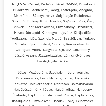
Ipari sajtreszelők és aprítógépek kereskedelmi
kereskedelmi hűtőegység
Nagykörös, Cegléd, Budaörs, Pécel, Gödöllő, Dunakeszi,
chef-iparikonyhagepek.hu
élelmiszer-előkészítéshez. Különböző reszelési
🍳 28. Nagykonyhai
Budakeszi, Szentendre, Dorog, Esztergom, Visegrád,
+
méretek különböző alkalmazásokhoz.
kereskedelmi mosogatógép
Berendezések
Mátrafüred, Bátonyterenye, Salgótarján,Rudabánya,
Szendrő, Edelény, Kazincbarcika, Sajószentpéter, Ózd,
chef-iparikonyhagepek.hu
Teljes körű nagykonyhai berendezések és
Miskolc, Eger, Mezőkövesd, Füzesabony, Tiszafüred,
professzionális vendéglátóipari kellékek.
Heves, Jászapáti, Kunhegyes, Újszász, Kisújszállás,
kereskedelmi sajtreszelő
Minden, ami szükséges éttermi és catering
Törökszentmiklós, Szolnok, Martfű, Tiszaföldvár, Túrkeve,
műveletekhez.
Mezőtúr, Gyomaendrőd, Szarvas, Kunszentmárton,
Csongrád, Abony, Nagykáta, Újszász, Jászberény,
chef-iparikonyhagepek.hu
Jászfényszaru, Jászárokszállás, Lőrinci, Gyöngyös,
Pásztó,Gyula, Sarkad
kereskedelmi konyhai megoldások
Békés, Mezőberény, Szeghalom, Berettyóújfalu,
Biharkeresztes, Püspökladány, Karcag, Derecske,
Nádudvar, Hajdúszoboszló, Debrecen, Balmazújváros,
Hajdúböszörmény, Téglás, Hajdúhadház, Nyíradony,
Újfehértó, Hajdúdorog, Mezőcsát, Polgár, Hajdúnánás,
Tiszaújváros, Tiszavasvári, Tiszalök, Tokaj, Felsőzsolca,