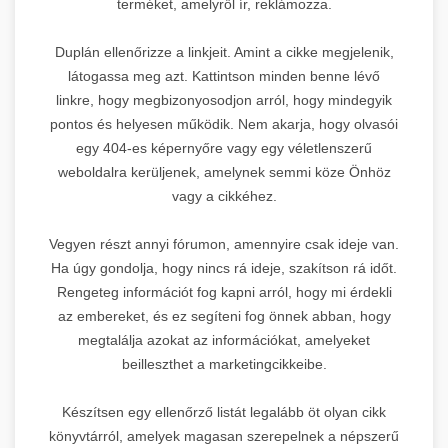
terméket, amelyről ír, reklámozza.
Duplán ellenőrizze a linkjeit. Amint a cikke megjelenik,
látogassa meg azt. Kattintson minden benne lévő
linkre, hogy megbizonyosodjon arról, hogy mindegyik
pontos és helyesen működik. Nem akarja, hogy olvasói
egy 404-es képernyőre vagy egy véletlenszerű
weboldalra kerüljenek, amelynek semmi köze Önhöz
vagy a cikkéhez.
Vegyen részt annyi fórumon, amennyire csak ideje van.
Ha úgy gondolja, hogy nincs rá ideje, szakítson rá időt.
Rengeteg információt fog kapni arról, hogy mi érdekli
az embereket, és ez segíteni fog önnek abban, hogy
megtalálja azokat az információkat, amelyeket
beilleszthet a marketingcikkeibe.
Készítsen egy ellenőrző listát legalább öt olyan cikk
könyvtárról, amelyek magasan szerepelnek a népszerű