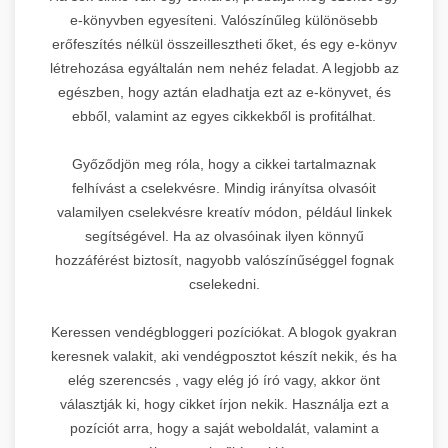
e-könyvben egyesíteni. Valószínűleg különösebb
erőfeszítés nélkül összeillesztheti őket, és egy e-könyv
létrehozása egyáltalán nem nehéz feladat. A legjobb az
egészben, hogy aztán eladhatja ezt az e-könyvet, és
ebből, valamint az egyes cikkekből is profitálhat.
Győződjön meg róla, hogy a cikkei tartalmaznak
felhívást a cselekvésre. Mindig irányítsa olvasóit
valamilyen cselekvésre kreatív módon, például linkek
segítségével. Ha az olvasóinak ilyen könnyű
hozzáférést biztosít, nagyobb valószínűséggel fognak
cselekedni.
Keressen vendégbloggeri pozíciókat. A blogok gyakran
keresnek valakit, aki vendégposztot készít nekik, és ha
elég szerencsés , vagy elég jó író vagy, akkor önt
választják ki, hogy cikket írjon nekik. Használja ezt a
pozíciót arra, hogy a saját weboldalát, valamint a