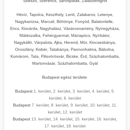
Szikszó, Szerencs, Sárospatak, Zalaszentgrót
Hévíz, Tapolca, Keszthely, Lenti, Zalakaros, Letenye,
Nagykanizsa, Marcali, Böhönye, Fonyód, Balatonlelle,
Encs, Kisvárda, Nagyhalász, Vásárosnamény, Nyíregyháza,
Mátészalka, Fehérgyarmat, Máriapócs, Nyírbátor,
Nagykálló, Várpalota, Ajka, Herend, Mór, Kincsesbánya,
Oroszlány, Kisbér, Tatabánya, Pannonhalma, Bábolna,
Komárom, Tata, Pilisvörösvár, Bicske, Érd, Százhalombatta,
Martonvásár, Százhalombatta, Gyál
Budapest egész területe:
Budapest
1. kerület
,
2. kerület
,
3. kerület
,
4. kerület
,
5.
kerület
,
6. kerület
Budapest
7. kerület
,
8. kerület
,
9. kerület
,
10. kerület
,
11.
kerület
,
12. kerület
Budapest
13. kerület
,
14. kerület
,
15. kerület
,
16. kerület
,
17. kerület
,
18. kerület