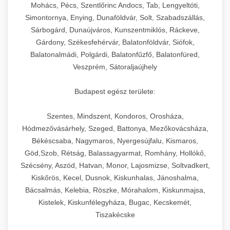
chef-iparikonyhagepek.hu
állítható vastagság beállítással.
Mohács, Pécs, Szentlőrinc Andocs, Tab, Lengyeltóti,
Simontornya, Enying, Dunaföldvár, Solt, Szabadszállás,
Kereskedelmi vákuumcsomagoló berendezések
kereskedelmi tésztakeverő
Sárbogárd, Dunaújváros, Kunszentmiklós, Ráckeve,
chef-iparikonyhagepek.hu
élelmiszerek tartósításához. Hosszabbítsa a
+
🎁 23. Vákuumfóliázó Gép
Gárdony, Székesfehérvár, Balatonföldvár, Siófok,
szavatossági időt és tartsa meg a termék
professzionális élelmiszer szeletelő
Balatonalmádi, Polgárdi, Balatonfűzfő, Balatonfüred,
frissességét.
Ipari vákuumfóliázó gépek professzionális
Veszprém, Sátoraljaújhely
élelmiszer-csomagolási műveletekhez.
+
🔥 24. Ipari Sütő és Gőzpároló
chef-iparikonyhagepek.hu
Hatékony lezárási és tartósítási megoldások.
Budapest egész területe:
Kereskedelmi légkeveréses sütők és gőzpárolók
vákuum lezáró berendezés
chef-iparikonyhagepek.hu
Szentes, Mindszent, Kondoros, Orosháza,
professzionális konyhák számára. Nagy
+
❄️ 25. Ipari Hűtőszekrény
Hódmezővásárhely, Szeged, Battonya, Mezőkovácsháza,
kapacitású sütő- és főzőberendezés precíz
kereskedelmi csomagoló gép
Békéscsaba, Nagymaros, Nyergesújfalu, Kismaros,
hőmérséklet-szabályozással.
Professzionális hűtőegységek és hűtőkamrák
Göd,Szob, Rétság, Balassagyarmat, Romhány, Hollókő,
kereskedelmi konyhák számára.
+
💧 26. Ipari Mosogatógép
Szécsény, Aszód, Hatvan, Monor, Lajosmizse, Soltvadkert,
chef-iparikonyhagepek.hu
Energiahatékony hűtési megoldások nagy
Kiskőrös, Kecel, Dusnok, Kiskunhalas, Jánoshalma,
kapacitással.
Kereskedelmi mosogatóberendezések nagy
kereskedelmi sütősütő
Bácsalmás, Kelebia, Röszke, Mórahalom, Kiskunmajsa,
forgalmú éttermi műveletekhez. Gyors tisztítási
Kistelek, Kiskunfélegyháza, Bugac, Kecskemét,
+
🧀 27. Ipari Sajtreszelő Gép
chef-iparikonyhagepek.hu
ciklusok fertőtlenítési képességekkel.
Tiszakécske