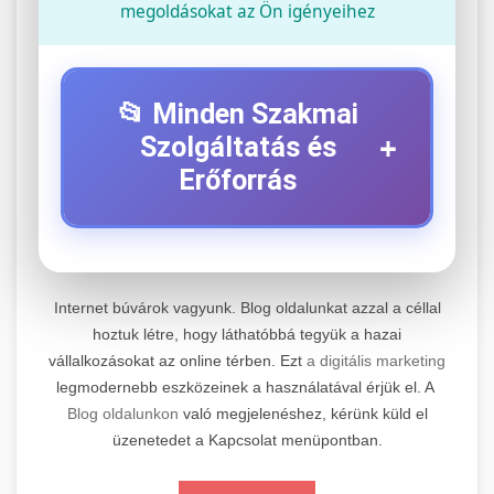
megoldásokat az Ön igényeihez
📂 Minden Szakmai
+
Szolgáltatás és
Erőforrás
⚡ 1. Legjobb Elektromos Roller
+
Szerviz
Internet búvárok vagyunk. Blog oldalunkat azzal a céllal
Professzionális elektromos roller javítási és
hoztuk létre, hogy láthatóbbá tegyük a hazai
vállalkozásokat az online térben. Ezt
a digitális marketing
karbantartási szolgáltatások. Szakértő
📊 2. Online Marketing
+
legmodernebb eszközeinek a használatával érjük el. A
technikusaink minőségi szervízt nyújtanak
Ügynökség
Blog oldalunkon
való megjelenéshez, kérünk küld el
minden jelentős márkához és modellhez.
üzenetedet a Kapcsolat menüpontban.
Átfogó online marketing szolgáltatások,
Szervizközpont Látogatása
beleértve a SEO-t, közösségi média kezelést és
+
🛴 3. Legjobb Elektromos Roller