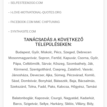
amelyek valós eredményeket hoznak.
-
SELFESTEEM2GO.COM
Teljes dokumentáció egy klinika átalakulási
-
I-LOVE-MOTIVATIONAL-QUOTES.ORG
szonyegtisztito.net
útjáról, bemutatva az utat a küzdő praxistól a
🎪 18. Szemhéjplasztika Iránti
+
virágzó vállalkozásig 150%-os növekedéssel.
marketing stratégiai tervrajz
Érdeklődés 150%-os Fokozása
-
FACEBOOK.COM MMC CHIPTUNING
-
szonyegtakaritas.org
SYNTHASITE.COM
Technikák és módszerek a páciensek
érdeklődésének és elkötelezettségének drámai
TANÁCSADÁS A KÖVETKEZŐ
klinika átalakulási történet
🎮 19. AI Google Ads és Meta
+
TELEPÜLÉSEKEN:
növeléséhez. Egy 150%-os fellendülési
Kampány Kezelés
esettanulmány gyakorlati betekintésekkel.
Budapest, Győr, Miskolc, Pécs, Szeged, Debrecen
Fejlett AI-alapú Google Ads és Meta hirdetési
Mosonmagyaróvár, Sopron, Fertőd, Kapuvár, Csorna, Győr,
weboldal-keszites.co
Pápa, Celldömölk, Sárvár, Kőszeg, Szombathely, Ják,
kampánykezelés. Optimalizálja hirdetési
+
🍞 20. Ipari Dagasztógép
Körmend, Szentgotthárd, Csepreg, Zalalövő, Vasvár,
költségvetését gépi tanulással és
elkötelezettség erősítési módszerek
Jánosháza, Devecser, Ajka, Sümeg, Pécsvárad, Komló,
automatizálással.
Professzionális ipari dagasztógépek és
Sásd, Dombóvár, Bonyhád, Bátaszék, Baja, Bácsalmás,
tésztakeverő gépek pékségek és kereskedelmi
+
🔪 21. Ipari Szeletelőgép
Szekszárd, Tolna, Fadd, Paks, Kalocsa, Hőgyész, Tamási
aikampany.hu
AI hirdetési automatizálás
konyhák számára. Masszív konstrukció
megbízható teljesítményhez.
Ipari hús- és sajtszeletelő gépek professzionális
Balatonboglár, Kaposvár, Csurgó, Nagyatád, Kadarkút,
élelmiszer-előkészítéshez. Precíziós vágás
Barcs, Szigetvár, Sellye, Harkány, Siklós, Villány, Bóly,
+
📦 22. Vákuumozó Gép