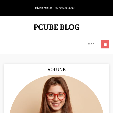
Hívjon minket: +36 70 629 06 90
Menü
RÓLUNK