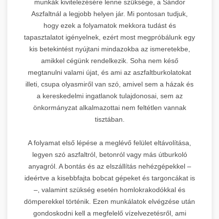
munkák kivitelezésére lenne szüksége, a Sándor
Aszfaltnál a legjobb helyen jár. Mi pontosan tudjuk,
hogy ezek a folyamatok mekkora tudást és
tapasztalatot igényelnek, ezért most megpróbálunk egy
kis betekintést nyújtani mindazokba az ismeretekbe,
amikkel cégünk rendelkezik. Soha nem késő
megtanulni valami újat, és ami az aszfaltburkolatokat
illeti, csupa olyasmiről van szó, amivel sem a házak és
a kereskedelmi ingatlanok tulajdonosai, sem az
önkormányzat alkalmazottai nem feltétlen vannak
tisztában.
A folyamat első lépése a meglévő felület eltávolítása,
legyen szó aszfaltról, betonról vagy más útburkoló
anyagról. A bontás és az elszállítás nehézgépekkel –
ideértve a kisebbfajta bobcat gépeket és targoncákat is
–, valamint szükség esetén homlokrakodókkal és
dömperekkel történik. Ezen munkálatok elvégzése után
gondoskodni kell a megfelelő vízelvezetésről, ami