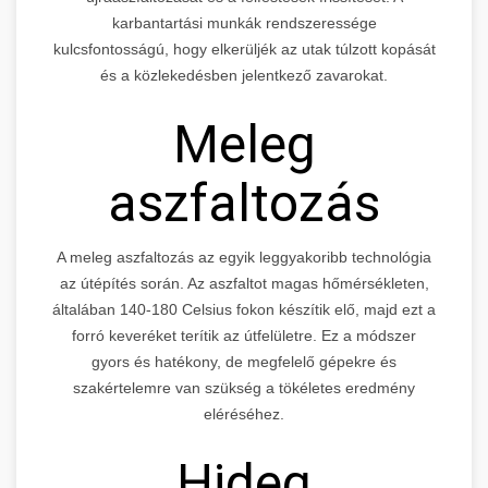
karbantartási munkák rendszeressége
kulcsfontosságú, hogy elkerüljék az utak túlzott kopását
és a közlekedésben jelentkező zavarokat.
Meleg
aszfaltozás
A meleg aszfaltozás az egyik leggyakoribb technológia
az útépítés során. Az aszfaltot magas hőmérsékleten,
általában 140-180 Celsius fokon készítik elő, majd ezt a
forró keveréket terítik az útfelületre. Ez a módszer
gyors és hatékony, de megfelelő gépekre és
szakértelemre van szükség a tökéletes eredmény
eléréséhez.
Hideg