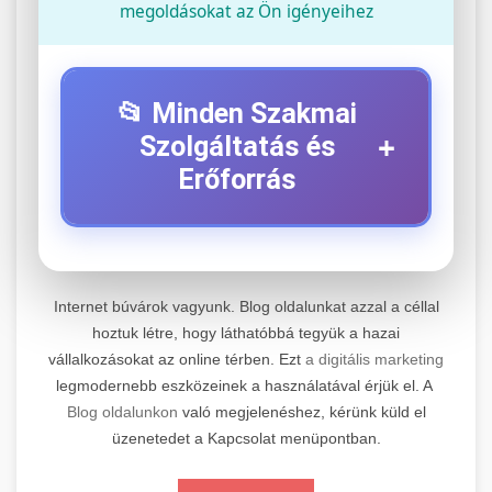
megoldásokat az Ön igényeihez
📂 Minden Szakmai
+
Szolgáltatás és
Erőforrás
⚡ 1. Legjobb Elektromos Roller
+
Szerviz
Internet búvárok vagyunk. Blog oldalunkat azzal a céllal
Professzionális elektromos roller javítási és
hoztuk létre, hogy láthatóbbá tegyük a hazai
vállalkozásokat az online térben. Ezt
a digitális marketing
karbantartási szolgáltatások. Szakértő
📊 2. Online Marketing
+
legmodernebb eszközeinek a használatával érjük el. A
technikusaink minőségi szervízt nyújtanak
Ügynökség
Blog oldalunkon
való megjelenéshez, kérünk küld el
minden jelentős márkához és modellhez.
üzenetedet a Kapcsolat menüpontban.
Átfogó online marketing szolgáltatások,
Szervizközpont Látogatása
beleértve a SEO-t, közösségi média kezelést és
+
🛴 3. Legjobb Elektromos Roller