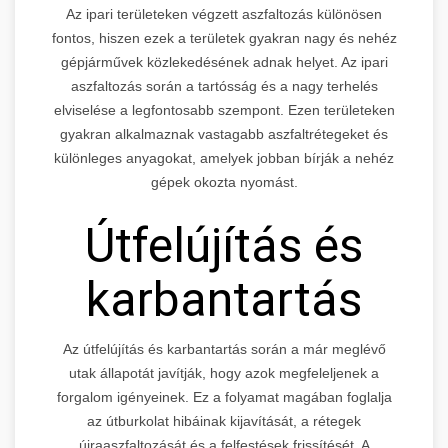
Az ipari területeken végzett aszfaltozás különösen
fontos, hiszen ezek a területek gyakran nagy és nehéz
gépjárművek közlekedésének adnak helyet. Az ipari
aszfaltozás során a tartósság és a nagy terhelés
elviselése a legfontosabb szempont. Ezen területeken
gyakran alkalmaznak vastagabb aszfaltrétegeket és
különleges anyagokat, amelyek jobban bírják a nehéz
gépek okozta nyomást.
Útfelújítás és
karbantartás
Az útfelújítás és karbantartás során a már meglévő
utak állapotát javítják, hogy azok megfeleljenek a
forgalom igényeinek. Ez a folyamat magában foglalja
az útburkolat hibáinak kijavítását, a rétegek
újraaszfaltozását és a felfestések frissítését. A