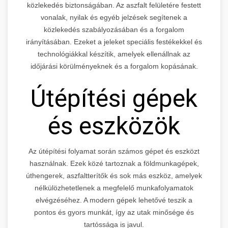
közlekedés biztonságában. Az aszfalt felületére festett
vonalak, nyilak és egyéb jelzések segítenek a
közlekedés szabályozásában és a forgalom
irányításában. Ezeket a jeleket speciális festékekkel és
technológiákkal készítik, amelyek ellenállnak az
időjárási körülményeknek és a forgalom kopásának.
Útépítési gépek
és eszközök
Az útépítési folyamat során számos gépet és eszközt
használnak. Ezek közé tartoznak a földmunkagépek,
úthengerek, aszfaltterítők és sok más eszköz, amelyek
nélkülözhetetlenek a megfelelő munkafolyamatok
elvégzéséhez. A modern gépek lehetővé teszik a
pontos és gyors munkát, így az utak minősége és
tartóssága is javul.