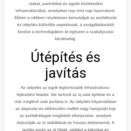
utakat, parkolókat és egyéb közlekedési
infrastruktúrákat, amelyeket nap mint nap használunk.
Ebben a cikkben részletesen bemutatjuk az aszfaltozás
és útépítés különféle aspektusait, a szolgáltatásoktól
kezdve a technológiákon át egészen a szabályozási
kérdésekig.
Útépítés és
javítás
Az útépítés az egyik legfontosabb infrastruktúra-
fejlesztési feladat. Ide tartozik az új utak építése és a
már meglévő utak javítása is. Az útépítés folyamatában
az alapozás és előkészítés mellett nagy hangsúlyt kap
az aszfaltrétegek megfelelő elhelyezése, amelyek
biztosítják az út stabilitását és hosszú élettartamát. A
javítás során az út hibáit, például a kátyúkat és