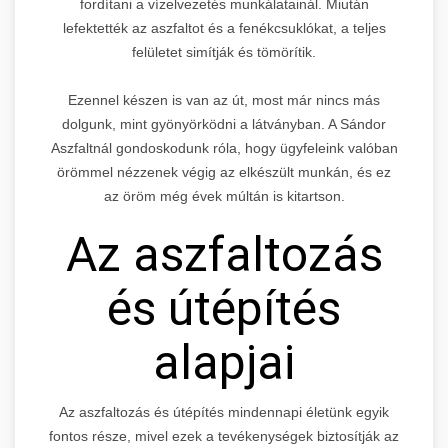
fordítani a vízelvezetés munkálatainál. Miután
lefektették az aszfaltot és a fenékcsuklókat, a teljes
felületet simítják és tömörítik.
Ezennel készen is van az út, most már nincs más
dolgunk, mint gyönyörködni a látványban. A Sándor
Aszfaltnál gondoskodunk róla, hogy ügyfeleink valóban
örömmel nézzenek végig az elkészült munkán, és ez
az öröm még évek múltán is kitartson.
Az aszfaltozás
és útépítés
alapjai
Az aszfaltozás és útépítés mindennapi életünk egyik
fontos része, mivel ezek a tevékenységek biztosítják az