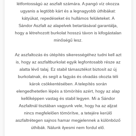
létfontosságú az aszfalt számára. A pangó víz okozza
ugyanis a legtöbb kárt és a legnagyobb úthibákat:
kátyúkat, repedéseket és hullámos felületeket. A
Sándor Aszfalt az alapelvek betartásával garantálja,
hogy a létrehozott burkolat hosszú távon is kifogástalan
minőségű lesz.
Az aszfaltozás és útépítés sikerességéhez tudni kell azt
is, hogy az aszfaltburkolat egyik legfontosabb része az
alatta lévő talaj. Ez stabil támasztékot biztosít az új
burkolatnak, és segít a fagyás és olvadás okozta téli
károk csökkentésében. A telepítés során
elengedhetetlen lépés a tömörítés azért, hogy az alap
kellőképpen vastag és stabil legyen. Mi a Sándor
Aszfaltnál tisztában vagyunk vele, hogy ha az aljzat
nincs megfelelően tömörítve, a tetejére kerülő
aszfaltrétegen sajnos hamar megjelennek a különböző
úthibák. Nálunk ilyesmi nem fordul elő.