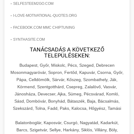
amelyek valós eredményeket hoznak.
-
SELFESTEEM2GO.COM
Teljes dokumentáció egy klinika átalakulási
-
I-LOVE-MOTIVATIONAL-QUOTES.ORG
szonyegtisztito.net
útjáról, bemutatva az utat a küzdő praxistól a
🎪 18. Szemhéjplasztika Iránti
+
virágzó vállalkozásig 150%-os növekedéssel.
marketing stratégiai tervrajz
Érdeklődés 150%-os Fokozása
-
FACEBOOK.COM MMC CHIPTUNING
-
szonyegtakaritas.org
SYNTHASITE.COM
Technikák és módszerek a páciensek
érdeklődésének és elkötelezettségének drámai
TANÁCSADÁS A KÖVETKEZŐ
klinika átalakulási történet
🎮 19. AI Google Ads és Meta
+
TELEPÜLÉSEKEN:
növeléséhez. Egy 150%-os fellendülési
Kampány Kezelés
esettanulmány gyakorlati betekintésekkel.
Budapest, Győr, Miskolc, Pécs, Szeged, Debrecen
Fejlett AI-alapú Google Ads és Meta hirdetési
Mosonmagyaróvár, Sopron, Fertőd, Kapuvár, Csorna, Győr,
weboldal-keszites.co
Pápa, Celldömölk, Sárvár, Kőszeg, Szombathely, Ják,
kampánykezelés. Optimalizálja hirdetési
+
🍞 20. Ipari Dagasztógép
Körmend, Szentgotthárd, Csepreg, Zalalövő, Vasvár,
költségvetését gépi tanulással és
elkötelezettség erősítési módszerek
Jánosháza, Devecser, Ajka, Sümeg, Pécsvárad, Komló,
automatizálással.
Professzionális ipari dagasztógépek és
Sásd, Dombóvár, Bonyhád, Bátaszék, Baja, Bácsalmás,
tésztakeverő gépek pékségek és kereskedelmi
+
🔪 21. Ipari Szeletelőgép
Szekszárd, Tolna, Fadd, Paks, Kalocsa, Hőgyész, Tamási
aikampany.hu
AI hirdetési automatizálás
konyhák számára. Masszív konstrukció
megbízható teljesítményhez.
Ipari hús- és sajtszeletelő gépek professzionális
Balatonboglár, Kaposvár, Csurgó, Nagyatád, Kadarkút,
élelmiszer-előkészítéshez. Precíziós vágás
Barcs, Szigetvár, Sellye, Harkány, Siklós, Villány, Bóly,
+
📦 22. Vákuumozó Gép