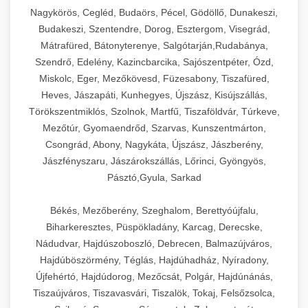
Ipari sajtreszelők és aprítógépek kereskedelmi
kereskedelmi hűtőegység
Nagykörös, Cegléd, Budaörs, Pécel, Gödöllő, Dunakeszi,
chef-iparikonyhagepek.hu
élelmiszer-előkészítéshez. Különböző reszelési
🍳 28. Nagykonyhai
Budakeszi, Szentendre, Dorog, Esztergom, Visegrád,
+
méretek különböző alkalmazásokhoz.
kereskedelmi mosogatógép
Berendezések
Mátrafüred, Bátonyterenye, Salgótarján,Rudabánya,
Szendrő, Edelény, Kazincbarcika, Sajószentpéter, Ózd,
chef-iparikonyhagepek.hu
Teljes körű nagykonyhai berendezések és
Miskolc, Eger, Mezőkövesd, Füzesabony, Tiszafüred,
professzionális vendéglátóipari kellékek.
Heves, Jászapáti, Kunhegyes, Újszász, Kisújszállás,
kereskedelmi sajtreszelő
Minden, ami szükséges éttermi és catering
Törökszentmiklós, Szolnok, Martfű, Tiszaföldvár, Túrkeve,
műveletekhez.
Mezőtúr, Gyomaendrőd, Szarvas, Kunszentmárton,
Csongrád, Abony, Nagykáta, Újszász, Jászberény,
chef-iparikonyhagepek.hu
Jászfényszaru, Jászárokszállás, Lőrinci, Gyöngyös,
Pásztó,Gyula, Sarkad
kereskedelmi konyhai megoldások
Békés, Mezőberény, Szeghalom, Berettyóújfalu,
Biharkeresztes, Püspökladány, Karcag, Derecske,
Nádudvar, Hajdúszoboszló, Debrecen, Balmazújváros,
Hajdúböszörmény, Téglás, Hajdúhadház, Nyíradony,
Újfehértó, Hajdúdorog, Mezőcsát, Polgár, Hajdúnánás,
Tiszaújváros, Tiszavasvári, Tiszalök, Tokaj, Felsőzsolca,