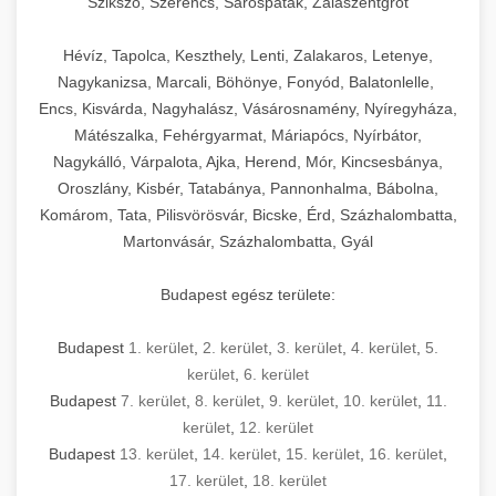
Szikszó, Szerencs, Sárospatak, Zalaszentgrót
Hévíz, Tapolca, Keszthely, Lenti, Zalakaros, Letenye,
Nagykanizsa, Marcali, Böhönye, Fonyód, Balatonlelle,
Encs, Kisvárda, Nagyhalász, Vásárosnamény, Nyíregyháza,
Mátészalka, Fehérgyarmat, Máriapócs, Nyírbátor,
Nagykálló, Várpalota, Ajka, Herend, Mór, Kincsesbánya,
Oroszlány, Kisbér, Tatabánya, Pannonhalma, Bábolna,
Komárom, Tata, Pilisvörösvár, Bicske, Érd, Százhalombatta,
Martonvásár, Százhalombatta, Gyál
Budapest egész területe:
Budapest
1. kerület
,
2. kerület
,
3. kerület
,
4. kerület
,
5.
kerület
,
6. kerület
Budapest
7. kerület
,
8. kerület
,
9. kerület
,
10. kerület
,
11.
kerület
,
12. kerület
Budapest
13. kerület
,
14. kerület
,
15. kerület
,
16. kerület
,
17. kerület
,
18. kerület