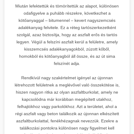
Miután lefektettük és tömörítettük az alapot, különösen
odafigyelve a puhább részekre, következhet a
kötőanyaggal – bitumennel – kevert nagyszemcsés
adalékanyag felvitele. Ez a réteg tartószerkezetként
szolgál, azaz biztosítja, hogy az aszfalt erős és tartós
legyen. Végül a felszíni aszfalt kerül a felületre, amely
kisszemcsés adalékanyagokból, zúzott kőből,
homokból és kötőanyagból áll össze, és az út sima
felszínét adja.
Rendkívül nagy szakértelmet igényel az újonnan
létrehozott felületnek a meglévővel való összekötése is,
hiszen nagyon ritka az olyan aszfaltburkolat, amely ne
kapcsolódna már korábban megépített utakhoz,
felhajtókhoz vagy parkolókhoz. Azt a területet, ahol a
régi aszfalt vagy beton találkozik az újonnan elkészített
aszfaltburkolattal, fenékhézagnak nevezzük. Ezekre a
találkozási pontokra különösen nagy figyelmet kell