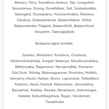
chef-iparikonyhagepek.hu
állítható vastagság beállítással.
Mohács, Pécs, Szentlőrinc Andocs, Tab, Lengyeltóti,
Simontornya, Enying, Dunaföldvár, Solt, Szabadszállás,
Kereskedelmi vákuumcsomagoló berendezések
kereskedelmi tésztakeverő
Sárbogárd, Dunaújváros, Kunszentmiklós, Ráckeve,
chef-iparikonyhagepek.hu
élelmiszerek tartósításához. Hosszabbítsa a
+
🎁 23. Vákuumfóliázó Gép
Gárdony, Székesfehérvár, Balatonföldvár, Siófok,
szavatossági időt és tartsa meg a termék
professzionális élelmiszer szeletelő
Balatonalmádi, Polgárdi, Balatonfűzfő, Balatonfüred,
frissességét.
Ipari vákuumfóliázó gépek professzionális
Veszprém, Sátoraljaújhely
élelmiszer-csomagolási műveletekhez.
+
🔥 24. Ipari Sütő és Gőzpároló
chef-iparikonyhagepek.hu
Hatékony lezárási és tartósítási megoldások.
Budapest egész területe:
Kereskedelmi légkeveréses sütők és gőzpárolók
vákuum lezáró berendezés
chef-iparikonyhagepek.hu
Szentes, Mindszent, Kondoros, Orosháza,
professzionális konyhák számára. Nagy
+
❄️ 25. Ipari Hűtőszekrény
Hódmezővásárhely, Szeged, Battonya, Mezőkovácsháza,
kapacitású sütő- és főzőberendezés precíz
kereskedelmi csomagoló gép
Békéscsaba, Nagymaros, Nyergesújfalu, Kismaros,
hőmérséklet-szabályozással.
Professzionális hűtőegységek és hűtőkamrák
Göd,Szob, Rétság, Balassagyarmat, Romhány, Hollókő,
kereskedelmi konyhák számára.
+
💧 26. Ipari Mosogatógép
Szécsény, Aszód, Hatvan, Monor, Lajosmizse, Soltvadkert,
chef-iparikonyhagepek.hu
Energiahatékony hűtési megoldások nagy
Kiskőrös, Kecel, Dusnok, Kiskunhalas, Jánoshalma,
kapacitással.
Kereskedelmi mosogatóberendezések nagy
kereskedelmi sütősütő
Bácsalmás, Kelebia, Röszke, Mórahalom, Kiskunmajsa,
forgalmú éttermi műveletekhez. Gyors tisztítási
Kistelek, Kiskunfélegyháza, Bugac, Kecskemét,
+
🧀 27. Ipari Sajtreszelő Gép
chef-iparikonyhagepek.hu
ciklusok fertőtlenítési képességekkel.
Tiszakécske