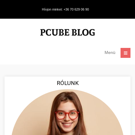
Hívjon minket: +36 70 629 06 90
Menü
RÓLUNK