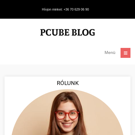
Hívjon minket: +36 70 629 06 90
Menü
RÓLUNK