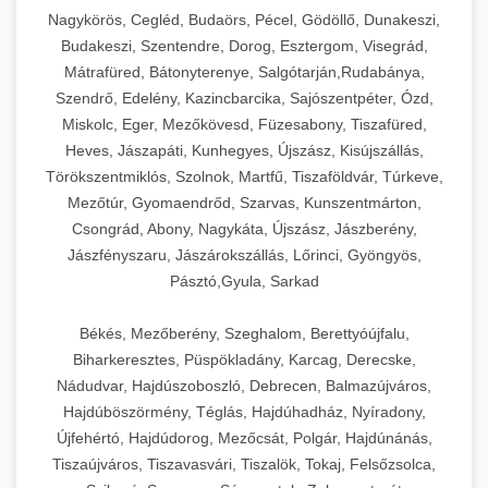
Ipari sajtreszelők és aprítógépek kereskedelmi
kereskedelmi hűtőegység
Nagykörös, Cegléd, Budaörs, Pécel, Gödöllő, Dunakeszi,
chef-iparikonyhagepek.hu
élelmiszer-előkészítéshez. Különböző reszelési
🍳 28. Nagykonyhai
Budakeszi, Szentendre, Dorog, Esztergom, Visegrád,
+
méretek különböző alkalmazásokhoz.
kereskedelmi mosogatógép
Berendezések
Mátrafüred, Bátonyterenye, Salgótarján,Rudabánya,
Szendrő, Edelény, Kazincbarcika, Sajószentpéter, Ózd,
chef-iparikonyhagepek.hu
Teljes körű nagykonyhai berendezések és
Miskolc, Eger, Mezőkövesd, Füzesabony, Tiszafüred,
professzionális vendéglátóipari kellékek.
Heves, Jászapáti, Kunhegyes, Újszász, Kisújszállás,
kereskedelmi sajtreszelő
Minden, ami szükséges éttermi és catering
Törökszentmiklós, Szolnok, Martfű, Tiszaföldvár, Túrkeve,
műveletekhez.
Mezőtúr, Gyomaendrőd, Szarvas, Kunszentmárton,
Csongrád, Abony, Nagykáta, Újszász, Jászberény,
chef-iparikonyhagepek.hu
Jászfényszaru, Jászárokszállás, Lőrinci, Gyöngyös,
Pásztó,Gyula, Sarkad
kereskedelmi konyhai megoldások
Békés, Mezőberény, Szeghalom, Berettyóújfalu,
Biharkeresztes, Püspökladány, Karcag, Derecske,
Nádudvar, Hajdúszoboszló, Debrecen, Balmazújváros,
Hajdúböszörmény, Téglás, Hajdúhadház, Nyíradony,
Újfehértó, Hajdúdorog, Mezőcsát, Polgár, Hajdúnánás,
Tiszaújváros, Tiszavasvári, Tiszalök, Tokaj, Felsőzsolca,