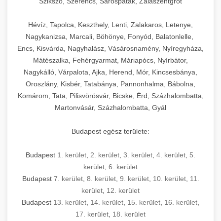
Szikszó, Szerencs, Sárospatak, Zalaszentgrót
Hévíz, Tapolca, Keszthely, Lenti, Zalakaros, Letenye,
Nagykanizsa, Marcali, Böhönye, Fonyód, Balatonlelle,
Encs, Kisvárda, Nagyhalász, Vásárosnamény, Nyíregyháza,
Mátészalka, Fehérgyarmat, Máriapócs, Nyírbátor,
Nagykálló, Várpalota, Ajka, Herend, Mór, Kincsesbánya,
Oroszlány, Kisbér, Tatabánya, Pannonhalma, Bábolna,
Komárom, Tata, Pilisvörösvár, Bicske, Érd, Százhalombatta,
Martonvásár, Százhalombatta, Gyál
Budapest egész területe:
Budapest
1. kerület
,
2. kerület
,
3. kerület
,
4. kerület
,
5.
kerület
,
6. kerület
Budapest
7. kerület
,
8. kerület
,
9. kerület
,
10. kerület
,
11.
kerület
,
12. kerület
Budapest
13. kerület
,
14. kerület
,
15. kerület
,
16. kerület
,
17. kerület
,
18. kerület