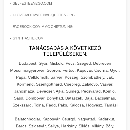
amelyek valós eredményeket hoznak.
-
SELFESTEEM2GO.COM
Teljes dokumentáció egy klinika átalakulási
-
I-LOVE-MOTIVATIONAL-QUOTES.ORG
szonyegtisztito.net
útjáról, bemutatva az utat a küzdő praxistól a
🎪 18. Szemhéjplasztika Iránti
+
virágzó vállalkozásig 150%-os növekedéssel.
marketing stratégiai tervrajz
Érdeklődés 150%-os Fokozása
-
FACEBOOK.COM MMC CHIPTUNING
-
szonyegtakaritas.org
SYNTHASITE.COM
Technikák és módszerek a páciensek
érdeklődésének és elkötelezettségének drámai
TANÁCSADÁS A KÖVETKEZŐ
klinika átalakulási történet
🎮 19. AI Google Ads és Meta
+
TELEPÜLÉSEKEN:
növeléséhez. Egy 150%-os fellendülési
Kampány Kezelés
esettanulmány gyakorlati betekintésekkel.
Budapest, Győr, Miskolc, Pécs, Szeged, Debrecen
Fejlett AI-alapú Google Ads és Meta hirdetési
Mosonmagyaróvár, Sopron, Fertőd, Kapuvár, Csorna, Győr,
weboldal-keszites.co
Pápa, Celldömölk, Sárvár, Kőszeg, Szombathely, Ják,
kampánykezelés. Optimalizálja hirdetési
+
🍞 20. Ipari Dagasztógép
Körmend, Szentgotthárd, Csepreg, Zalalövő, Vasvár,
költségvetését gépi tanulással és
elkötelezettség erősítési módszerek
Jánosháza, Devecser, Ajka, Sümeg, Pécsvárad, Komló,
automatizálással.
Professzionális ipari dagasztógépek és
Sásd, Dombóvár, Bonyhád, Bátaszék, Baja, Bácsalmás,
tésztakeverő gépek pékségek és kereskedelmi
+
🔪 21. Ipari Szeletelőgép
Szekszárd, Tolna, Fadd, Paks, Kalocsa, Hőgyész, Tamási
aikampany.hu
AI hirdetési automatizálás
konyhák számára. Masszív konstrukció
megbízható teljesítményhez.
Ipari hús- és sajtszeletelő gépek professzionális
Balatonboglár, Kaposvár, Csurgó, Nagyatád, Kadarkút,
élelmiszer-előkészítéshez. Precíziós vágás
Barcs, Szigetvár, Sellye, Harkány, Siklós, Villány, Bóly,
+
📦 22. Vákuumozó Gép