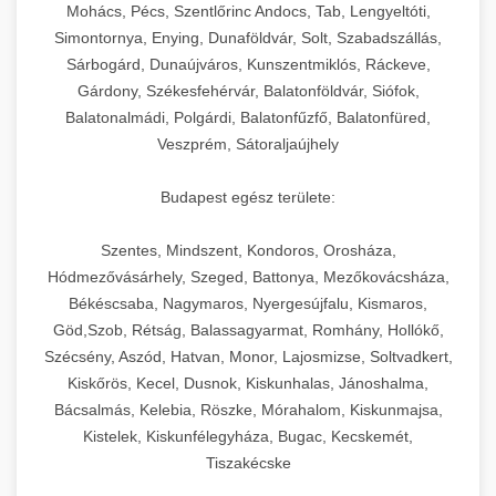
chef-iparikonyhagepek.hu
állítható vastagság beállítással.
Mohács, Pécs, Szentlőrinc Andocs, Tab, Lengyeltóti,
Simontornya, Enying, Dunaföldvár, Solt, Szabadszállás,
Kereskedelmi vákuumcsomagoló berendezések
kereskedelmi tésztakeverő
Sárbogárd, Dunaújváros, Kunszentmiklós, Ráckeve,
chef-iparikonyhagepek.hu
élelmiszerek tartósításához. Hosszabbítsa a
+
🎁 23. Vákuumfóliázó Gép
Gárdony, Székesfehérvár, Balatonföldvár, Siófok,
szavatossági időt és tartsa meg a termék
professzionális élelmiszer szeletelő
Balatonalmádi, Polgárdi, Balatonfűzfő, Balatonfüred,
frissességét.
Ipari vákuumfóliázó gépek professzionális
Veszprém, Sátoraljaújhely
élelmiszer-csomagolási műveletekhez.
+
🔥 24. Ipari Sütő és Gőzpároló
chef-iparikonyhagepek.hu
Hatékony lezárási és tartósítási megoldások.
Budapest egész területe:
Kereskedelmi légkeveréses sütők és gőzpárolók
vákuum lezáró berendezés
chef-iparikonyhagepek.hu
Szentes, Mindszent, Kondoros, Orosháza,
professzionális konyhák számára. Nagy
+
❄️ 25. Ipari Hűtőszekrény
Hódmezővásárhely, Szeged, Battonya, Mezőkovácsháza,
kapacitású sütő- és főzőberendezés precíz
kereskedelmi csomagoló gép
Békéscsaba, Nagymaros, Nyergesújfalu, Kismaros,
hőmérséklet-szabályozással.
Professzionális hűtőegységek és hűtőkamrák
Göd,Szob, Rétság, Balassagyarmat, Romhány, Hollókő,
kereskedelmi konyhák számára.
+
💧 26. Ipari Mosogatógép
Szécsény, Aszód, Hatvan, Monor, Lajosmizse, Soltvadkert,
chef-iparikonyhagepek.hu
Energiahatékony hűtési megoldások nagy
Kiskőrös, Kecel, Dusnok, Kiskunhalas, Jánoshalma,
kapacitással.
Kereskedelmi mosogatóberendezések nagy
kereskedelmi sütősütő
Bácsalmás, Kelebia, Röszke, Mórahalom, Kiskunmajsa,
forgalmú éttermi műveletekhez. Gyors tisztítási
Kistelek, Kiskunfélegyháza, Bugac, Kecskemét,
+
🧀 27. Ipari Sajtreszelő Gép
chef-iparikonyhagepek.hu
ciklusok fertőtlenítési képességekkel.
Tiszakécske