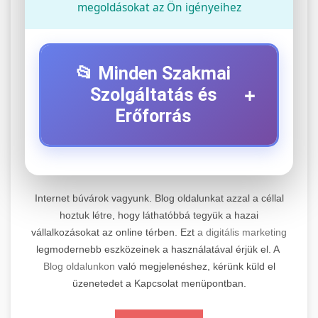
megoldásokat az Ön igényeihez
📂 Minden Szakmai
+
Szolgáltatás és
Erőforrás
⚡ 1. Legjobb Elektromos Roller
+
Szerviz
Internet búvárok vagyunk. Blog oldalunkat azzal a céllal
Professzionális elektromos roller javítási és
hoztuk létre, hogy láthatóbbá tegyük a hazai
vállalkozásokat az online térben. Ezt
a digitális marketing
karbantartási szolgáltatások. Szakértő
📊 2. Online Marketing
+
legmodernebb eszközeinek a használatával érjük el. A
technikusaink minőségi szervízt nyújtanak
Ügynökség
Blog oldalunkon
való megjelenéshez, kérünk küld el
minden jelentős márkához és modellhez.
üzenetedet a Kapcsolat menüpontban.
Átfogó online marketing szolgáltatások,
Szervizközpont Látogatása
beleértve a SEO-t, közösségi média kezelést és
+
🛴 3. Legjobb Elektromos Roller