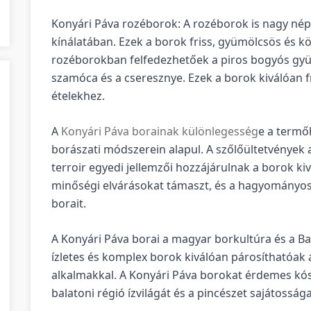
Konyári Páva rozéborok: A rozéborok is nagy né
kínálatában. Ezek a borok friss, gyümölcsös és k
rozéborokban felfedezhetőek a piros bogyós gyü
szamóca és a cseresznye. Ezek a borok kiválóan fr
ételekhez.
A
Konyári Páva borainak különlegesség
e a termő
borászati módszerein alapul. A szőlőültetvények a 
terroir egyedi jellemzői hozzájárulnak a borok ki
minőségi elvárásokat támaszt, és a hagyományos
borait.
A Konyári Páva borai a magyar borkultúra és a Ba
ízletes és komplex borok kiválóan párosíthatóak 
alkalmakkal. A Konyári Páva borokat érdemes kóst
balatoni régió ízvilágát és a pincészet sajátossága