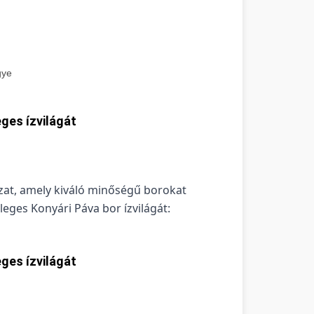
gye
ges ízvilágát
zat, amely kiváló minőségű borokat
ges Konyári Páva bor ízvilágát:
ges ízvilágát