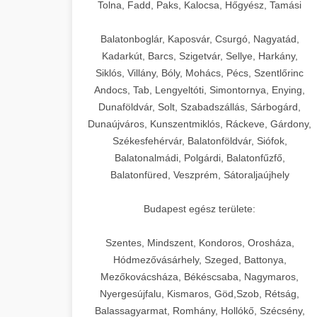
+
🍞 20. Ipari Dagasztógép
Tolna, Fadd, Paks, Kalocsa, Hőgyész, Tamási
weboldal-keszites.co
Optimalizálja hirdetési költségvetését
gépi tanulással és automatizálással.
Professzionális ipari dagasztógépek és
elkötelezettség erősítési módszerek
Balatonboglár, Kaposvár, Csurgó, Nagyatád,
tésztakeverő gépek pékségek és
+
Kadarkút, Barcs, Szigetvár, Sellye, Harkány,
🔪 21. Ipari Szeletelőgép
aikampany.hu
kereskedelmi konyhák számára.
Siklós, Villány, Bóly, Mohács, Pécs, Szentlőrinc
Masszív konstrukció megbízható
Andocs, Tab, Lengyeltóti, Simontornya, Enying,
Ipari hús- és sajtszeletelő gépek
AI hirdetési automatizálás
teljesítményhez.
Dunaföldvár, Solt, Szabadszállás, Sárbogárd,
professzionális élelmiszer-
+
📦 22. Vákuumozó Gép
Dunaújváros, Kunszentmiklós, Ráckeve, Gárdony,
előkészítéshez. Precíziós vágás
Székesfehérvár, Balatonföldvár, Siófok,
chef-iparikonyhagepek.hu
állítható vastagság beállítással.
Kereskedelmi vákuumcsomagoló
Balatonalmádi, Polgárdi, Balatonfűzfő,
berendezések élelmiszerek
kereskedelmi tésztakeverő
🎁 23. Vákuumfóliázó
Balatonfüred, Veszprém, Sátoraljaújhely
+
chef-iparikonyhagepek.hu
tartósításához. Hosszabbítsa a
Gép
szavatossági időt és tartsa meg a
professzionális élelmiszer szeletelő
Budapest egész területe:
termék frissességét.
Ipari vákuumfóliázó gépek
professzionális élelmiszer-csomagolási
Szentes, Mindszent, Kondoros, Orosháza,
🔥 24. Ipari Sütő és
+
chef-iparikonyhagepek.hu
műveletekhez. Hatékony lezárási és
Hódmezővásárhely, Szeged, Battonya,
Gőzpároló
Mezőkovácsháza, Békéscsaba, Nagymaros,
tartósítási megoldások.
vákuum lezáró berendezés
Nyergesújfalu, Kismaros, Göd,Szob, Rétság,
Kereskedelmi légkeveréses sütők és
Balassagyarmat, Romhány, Hollókő, Szécsény,
chef-iparikonyhagepek.hu
gőzpárolók professzionális konyhák