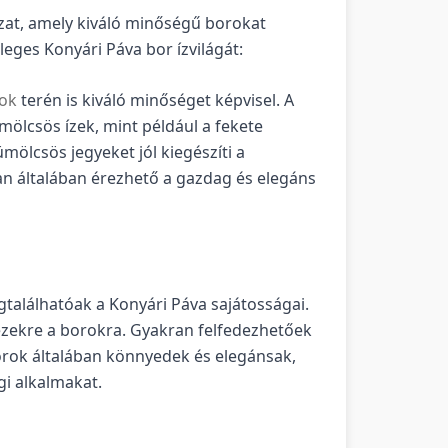
at, amely kiváló minőségű borokat
ges Konyári Páva bor ízvilágát:
rok
terén is kiváló minőséget képvisel. A
ölcsös ízek, mint például a fekete
ümölcsös jegyeket jól kiegészíti a
n általában érezhető a gazdag és elegáns
találhatóak a Konyári Páva sajátosságai.
 ezekre a borokra. Gyakran felfedezhetőek
borok általában könnyedek és elegánsak,
gi alkalmakat.