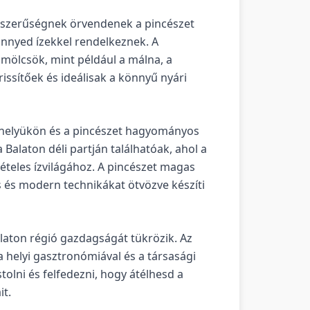
pszerűségnek örvendenek a pincészet
önnyed ízekkel rendelkeznek. A
mölcsök, mint például a málna, a
issítőek és ideálisak a könnyű nyári
helyükön és a pincészet hagyományos
Balaton déli partján találhatóak, ahol a
vételes ízvilágához. A pincészet magas
 és modern technikákat ötvözve készíti
laton régió gazdagságát tükrözik. Az
a helyi gasztronómiával és a társasági
olni és felfedezni, hogy átélhesd a
it.