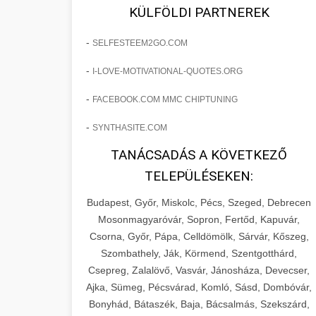
fejlesztések révén a kozmetikai
os Növekedést
KÜLFÖLDI PARTNEREK
sebészeti praxisban.
Lépésről lépésre marketing tervrajz,
-
SELFESTEEM2GO.COM
amely 150%-os növekedést
brikettgyartas.com
📋 17. Egy Klinika 150%-
-
I-LOVE-MOTIVATIONAL-QUOTES.ORG
eredményezett. Ismerje meg a
+
os Növekedésének
páciensszám növekedés
taktikákat, csatornákat és stratégiákat,
Története
-
FACEBOOK.COM MMC CHIPTUNING
amelyek valós eredményeket hoznak.
Teljes dokumentáció egy klinika
-
SYNTHASITE.COM
átalakulási útjáról, bemutatva az utat a
szonyegtisztito.net
🎪 18. Szemhéjplasztika
TANÁCSADÁS A KÖVETKEZŐ
küzdő praxistól a virágzó vállalkozásig
+
Iránti Érdeklődés 150%-
marketing stratégiai tervrajz
TELEPÜLÉSEKEN:
150%-os növekedéssel.
os Fokozása
Budapest, Győr, Miskolc, Pécs, Szeged, Debrecen
Technikák és módszerek a páciensek
szonyegtakaritas.org
Mosonmagyaróvár, Sopron, Fertőd, Kapuvár,
érdeklődésének és elkötelezettségének
Csorna, Győr, Pápa, Celldömölk, Sárvár, Kőszeg,
klinika átalakulási történet
🎮 19. AI Google Ads és
+
drámai növeléséhez. Egy 150%-os
Szombathely, Ják, Körmend, Szentgotthárd,
Meta Kampány Kezelés
Csepreg, Zalalövő, Vasvár, Jánosháza, Devecser,
fellendülési esettanulmány gyakorlati
Ajka, Sümeg, Pécsvárad, Komló, Sásd, Dombóvár,
betekintésekkel.
Fejlett AI-alapú Google Ads és Meta
Bonyhád, Bátaszék, Baja, Bácsalmás, Szekszárd,
hirdetési kampánykezelés.