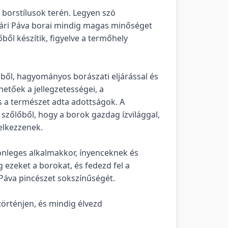
s borstílusok terén. Legyen szó
yári Páva borai mindig magas minőséget
ől készítik, figyelve a termőhely
ből, hagyományos borászati eljárással és
etőek a jellegzetességei, a
és a természet adta adottságok. A
 szőlőből, hogy a borok gazdag ízvilággal,
elkezzenek.
önleges alkalmakkor, ínyenceknek és
ezeket a borokat, és fedezd fel a
 Páva pincészet sokszínűségét.
történjen, és mindig élvezd