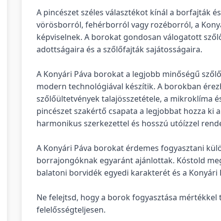
A pincészet széles választékot kínál a borfajták é
vörösborról, fehérborról vagy rozéborról, a Kon
képviselnek. A borokat gondosan válogatott szőlőb
adottságaira és a szőlőfajták sajátosságaira.
A Konyári Páva borokat a legjobb minőségű szőlő
modern technológiával készítik. A borokban érezh
szőlőültetvények talajösszetétele, a mikroklíma 
pincészet szakértő csapata a legjobbat hozza ki a
harmonikus szerkezettel és hosszú utóízzel rend
A Konyári Páva borokat érdemes fogyasztani kül
borrajongóknak egyaránt ajánlottak. Kóstold meg 
balatoni borvidék egyedi karakterét és a Konyári
Ne felejtsd, hogy a borok fogyasztása mértékkel 
felelősségteljesen.