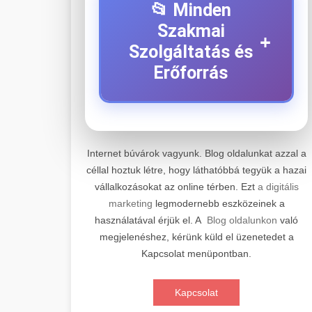
📂 Minden
Szakmai
+
Szolgáltatás és
Erőforrás
⚡ 1. Legjobb Elektromos
+
Roller Szerviz
Internet búvárok vagyunk. Blog oldalunkat azzal a
céllal hoztuk létre, hogy láthatóbbá tegyük a hazai
Professzionális elektromos roller
vállalkozásokat az online térben. Ezt
a digitális
javítási és karbantartási szolgáltatások.
📊 2. Online Marketing
+
marketing
legmodernebb eszközeinek a
Szakértő technikusaink minőségi
Ügynökség
használatával érjük el. A
Blog oldalunkon
való
szervízt nyújtanak minden jelentős
megjelenéshez, kérünk küld el üzenetedet a
márkához és modellhez.
Átfogó online marketing
Kapcsolat menüpontban.
szolgáltatások, beleértve a SEO-t,
🛴 3. Legjobb
+
Szervizközpont Látogatása
közösségi média kezelést és digitális
Elektromos Roller
Kapcsolat
hirdetéseket. Növekedés elérése
roller javítószerviz