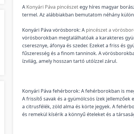
A
Konyári Páva pincészet
egy híres magyar borász
termel. Az alábbiakban bemutatom néhány különle
Konyári Páva vörösborok: A
pincészet a vörösbo
vörösborokban megtalálhatóak a karakteres gyüm
cseresznye, áfonya és szeder. Ezeket a friss és gy
fűszeresség és a finom tanninok. A vörösborokba
ízvilág, amely hosszan tartó utóízzel zárul.
Konyári Páva fehérborok: A fehérborokban is meg
A frissítő savak és a gyümölcsös ízek jellemzőek
a citrusfélék, zöld alma és körte jegyek. A fehér
és remekül kísérik a könnyű ételeket és a társasá