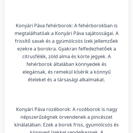
Konyári Páva fehérborok: A fehérborokban is
megtalálhatóak a Konyári Páva sajátosságai. A
frissítő savak és a gyümölcsös ízek jellemzőek
ezekre a borokra. Gyakran felfedezhetőek a
citrusfélék, zöld alma és körte jegyek. A
fehérborok általában könnyedek és
elegánsak, és remekül kísérik a könnyű
ételeket és a társasági alkalmakat.
Konyári Páva rozéborok: A rozéborok is nagy
népszerűségnek örvendenek a pincészet
kínálatában. Ezek a borok friss, gyümölcsös és
könnyed ízekkel rendelkeznek. A