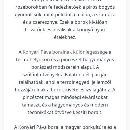
rozéborokban felfedezhetőek a piros bogyós
gyümölcsök, mint például a málna, a szamóca
és a cseresznye. Ezek a borok kiválóan
frissítőek és ideálisak a könnyű nyári
ételekhez.
A
Konyári Páva borainak különlegesség
e a
termőhelyükön és a pincészet hagyományos
borászati módszerein alapul. A
szőlőültetvények a Balaton déli partján
találhatóak, ahol a terroir egyedi jellemzői
hozzájárulnak a borok kivételes ízvilágához. A
pincészet magas minőségi elvárásokat
támaszt, és a hagyományos és modern
technikákat ötvözve készíti borait.
A Konyári Páva borai a magyar borkultúra és a