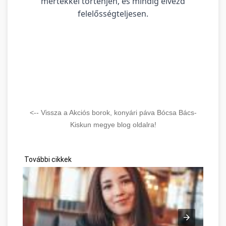
mértékkel történjen, és mindig élvezd
felelősségteljesen.
<-- Vissza a Akciós borok, konyári páva Bócsa Bács-
Kiskun megye blog oldalra!
További cikkek