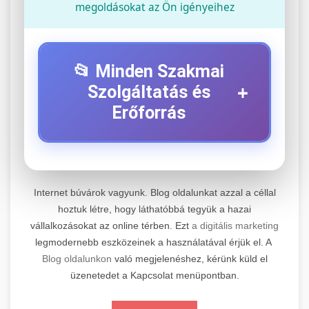
megoldásokat az Ön igényeihez
📂 Minden Szakmai
+
Szolgáltatás és
Erőforrás
⚡ 1. Legjobb Elektromos Roller
+
Szerviz
Internet búvárok vagyunk. Blog oldalunkat azzal a céllal
Professzionális elektromos roller javítási és
hoztuk létre, hogy láthatóbbá tegyük a hazai
vállalkozásokat az online térben. Ezt
a digitális marketing
karbantartási szolgáltatások. Szakértő
📊 2. Online Marketing
+
legmodernebb eszközeinek a használatával érjük el. A
technikusaink minőségi szervízt nyújtanak
Ügynökség
Blog oldalunkon
való megjelenéshez, kérünk küld el
minden jelentős márkához és modellhez.
üzenetedet a Kapcsolat menüpontban.
Átfogó online marketing szolgáltatások,
Szervizközpont Látogatása
beleértve a SEO-t, közösségi média kezelést és
+
🛴 3. Legjobb Elektromos Roller