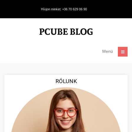
Hívjon minket: +36 70 629 06 90
Menü
RÓLUNK