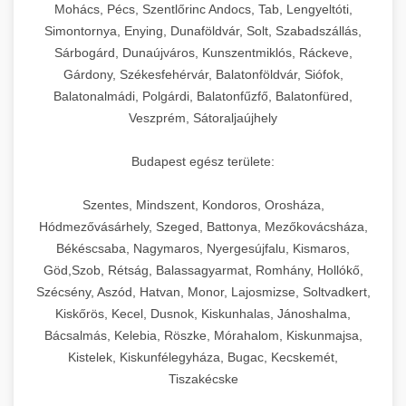
chef-iparikonyhagepek.hu
állítható vastagság beállítással.
Mohács, Pécs, Szentlőrinc Andocs, Tab, Lengyeltóti,
Simontornya, Enying, Dunaföldvár, Solt, Szabadszállás,
Kereskedelmi vákuumcsomagoló berendezések
kereskedelmi tésztakeverő
Sárbogárd, Dunaújváros, Kunszentmiklós, Ráckeve,
chef-iparikonyhagepek.hu
élelmiszerek tartósításához. Hosszabbítsa a
+
🎁 23. Vákuumfóliázó Gép
Gárdony, Székesfehérvár, Balatonföldvár, Siófok,
szavatossági időt és tartsa meg a termék
professzionális élelmiszer szeletelő
Balatonalmádi, Polgárdi, Balatonfűzfő, Balatonfüred,
frissességét.
Ipari vákuumfóliázó gépek professzionális
Veszprém, Sátoraljaújhely
élelmiszer-csomagolási műveletekhez.
+
🔥 24. Ipari Sütő és Gőzpároló
chef-iparikonyhagepek.hu
Hatékony lezárási és tartósítási megoldások.
Budapest egész területe:
Kereskedelmi légkeveréses sütők és gőzpárolók
vákuum lezáró berendezés
chef-iparikonyhagepek.hu
Szentes, Mindszent, Kondoros, Orosháza,
professzionális konyhák számára. Nagy
+
❄️ 25. Ipari Hűtőszekrény
Hódmezővásárhely, Szeged, Battonya, Mezőkovácsháza,
kapacitású sütő- és főzőberendezés precíz
kereskedelmi csomagoló gép
Békéscsaba, Nagymaros, Nyergesújfalu, Kismaros,
hőmérséklet-szabályozással.
Professzionális hűtőegységek és hűtőkamrák
Göd,Szob, Rétság, Balassagyarmat, Romhány, Hollókő,
kereskedelmi konyhák számára.
+
💧 26. Ipari Mosogatógép
Szécsény, Aszód, Hatvan, Monor, Lajosmizse, Soltvadkert,
chef-iparikonyhagepek.hu
Energiahatékony hűtési megoldások nagy
Kiskőrös, Kecel, Dusnok, Kiskunhalas, Jánoshalma,
kapacitással.
Kereskedelmi mosogatóberendezések nagy
kereskedelmi sütősütő
Bácsalmás, Kelebia, Röszke, Mórahalom, Kiskunmajsa,
forgalmú éttermi műveletekhez. Gyors tisztítási
Kistelek, Kiskunfélegyháza, Bugac, Kecskemét,
+
🧀 27. Ipari Sajtreszelő Gép
chef-iparikonyhagepek.hu
ciklusok fertőtlenítési képességekkel.
Tiszakécske