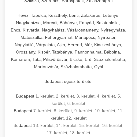
Szikszó, Szerencs, Sárospatak, Zalaszentgrót
Hévíz, Tapolca, Keszthely, Lenti, Zalakaros, Letenye,
Nagykanizsa, Marcali, Böhönye, Fonyód, Balatonlelle,
Encs, Kisvárda, Nagyhalász, Vásárosnamény, Nyíregyháza,
Mátészalka, Fehérgyarmat, Máriapócs, Nyírbátor,
Nagykálló, Várpalota, Ajka, Herend, Mór, Kincsesbánya,
Oroszlány, Kisbér, Tatabánya, Pannonhalma, Bábolna,
Komárom, Tata, Pilisvörösvár, Bicske, Érd, Százhalombatta,
Martonvásár, Százhalombatta, Gyál
Budapest egész területe:
Budapest
1. kerület
,
2. kerület
,
3. kerület
,
4. kerület
,
5.
kerület
,
6. kerület
Budapest
7. kerület
,
8. kerület
,
9. kerület
,
10. kerület
,
11.
kerület
,
12. kerület
Budapest
13. kerület
,
14. kerület
,
15. kerület
,
16. kerület
,
17. kerület
,
18. kerület