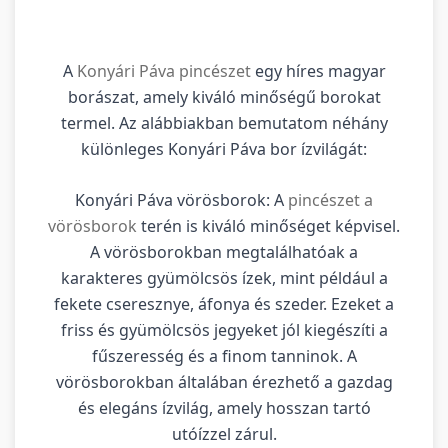
A
Konyári Páva pincészet
egy híres magyar
borászat, amely kiváló minőségű borokat
termel. Az alábbiakban bemutatom néhány
különleges Konyári Páva bor ízvilágát:
Konyári Páva vörösborok: A
pincészet a
vörösborok
terén is kiváló minőséget képvisel.
A vörösborokban megtalálhatóak a
karakteres gyümölcsös ízek, mint például a
fekete cseresznye, áfonya és szeder. Ezeket a
friss és gyümölcsös jegyeket jól kiegészíti a
fűszeresség és a finom tanninok. A
vörösborokban általában érezhető a gazdag
és elegáns ízvilág, amely hosszan tartó
utóízzel zárul.