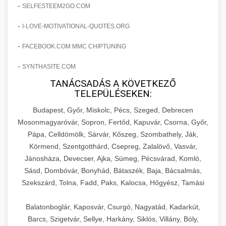
amelyek valós eredményeket hoznak.
-
SELFESTEEM2GO.COM
Teljes dokumentáció egy klinika átalakulási
-
I-LOVE-MOTIVATIONAL-QUOTES.ORG
szonyegtisztito.net
útjáról, bemutatva az utat a küzdő praxistól a
🎪 18. Szemhéjplasztika Iránti
+
virágzó vállalkozásig 150%-os növekedéssel.
marketing stratégiai tervrajz
Érdeklődés 150%-os Fokozása
-
FACEBOOK.COM MMC CHIPTUNING
-
szonyegtakaritas.org
SYNTHASITE.COM
Technikák és módszerek a páciensek
érdeklődésének és elkötelezettségének drámai
TANÁCSADÁS A KÖVETKEZŐ
klinika átalakulási történet
🎮 19. AI Google Ads és Meta
+
TELEPÜLÉSEKEN:
növeléséhez. Egy 150%-os fellendülési
Kampány Kezelés
esettanulmány gyakorlati betekintésekkel.
Budapest, Győr, Miskolc, Pécs, Szeged, Debrecen
Fejlett AI-alapú Google Ads és Meta hirdetési
Mosonmagyaróvár, Sopron, Fertőd, Kapuvár, Csorna, Győr,
weboldal-keszites.co
Pápa, Celldömölk, Sárvár, Kőszeg, Szombathely, Ják,
kampánykezelés. Optimalizálja hirdetési
+
🍞 20. Ipari Dagasztógép
Körmend, Szentgotthárd, Csepreg, Zalalövő, Vasvár,
költségvetését gépi tanulással és
elkötelezettség erősítési módszerek
Jánosháza, Devecser, Ajka, Sümeg, Pécsvárad, Komló,
automatizálással.
Professzionális ipari dagasztógépek és
Sásd, Dombóvár, Bonyhád, Bátaszék, Baja, Bácsalmás,
tésztakeverő gépek pékségek és kereskedelmi
+
🔪 21. Ipari Szeletelőgép
Szekszárd, Tolna, Fadd, Paks, Kalocsa, Hőgyész, Tamási
aikampany.hu
AI hirdetési automatizálás
konyhák számára. Masszív konstrukció
megbízható teljesítményhez.
Ipari hús- és sajtszeletelő gépek professzionális
Balatonboglár, Kaposvár, Csurgó, Nagyatád, Kadarkút,
élelmiszer-előkészítéshez. Precíziós vágás
Barcs, Szigetvár, Sellye, Harkány, Siklós, Villány, Bóly,
+
📦 22. Vákuumozó Gép