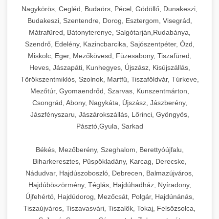
Ipari sajtreszelők és aprítógépek kereskedelmi
kereskedelmi hűtőegység
Nagykörös, Cegléd, Budaörs, Pécel, Gödöllő, Dunakeszi,
chef-iparikonyhagepek.hu
élelmiszer-előkészítéshez. Különböző reszelési
🍳 28. Nagykonyhai
Budakeszi, Szentendre, Dorog, Esztergom, Visegrád,
+
méretek különböző alkalmazásokhoz.
kereskedelmi mosogatógép
Berendezések
Mátrafüred, Bátonyterenye, Salgótarján,Rudabánya,
Szendrő, Edelény, Kazincbarcika, Sajószentpéter, Ózd,
chef-iparikonyhagepek.hu
Teljes körű nagykonyhai berendezések és
Miskolc, Eger, Mezőkövesd, Füzesabony, Tiszafüred,
professzionális vendéglátóipari kellékek.
Heves, Jászapáti, Kunhegyes, Újszász, Kisújszállás,
kereskedelmi sajtreszelő
Minden, ami szükséges éttermi és catering
Törökszentmiklós, Szolnok, Martfű, Tiszaföldvár, Túrkeve,
műveletekhez.
Mezőtúr, Gyomaendrőd, Szarvas, Kunszentmárton,
Csongrád, Abony, Nagykáta, Újszász, Jászberény,
chef-iparikonyhagepek.hu
Jászfényszaru, Jászárokszállás, Lőrinci, Gyöngyös,
Pásztó,Gyula, Sarkad
kereskedelmi konyhai megoldások
Békés, Mezőberény, Szeghalom, Berettyóújfalu,
Biharkeresztes, Püspökladány, Karcag, Derecske,
Nádudvar, Hajdúszoboszló, Debrecen, Balmazújváros,
Hajdúböszörmény, Téglás, Hajdúhadház, Nyíradony,
Újfehértó, Hajdúdorog, Mezőcsát, Polgár, Hajdúnánás,
Tiszaújváros, Tiszavasvári, Tiszalök, Tokaj, Felsőzsolca,