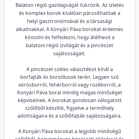
Balaton régió gazdagságát tükrözik. Az ízletes
és komplex borok kiválóan párosíthatóak a
helyi gasztronómiával és a társasági
alkalmakkal. A Konyári Páva borokat érdemes
kóstolni és felfedezni, hogy átélhesd a
balatoni régió ízvilágát és a pincészet
sajátosságait.
A pincészet széles választékot kínál a
borfajták és borstílusok terén. Legyen szó
vörösborról, fehérborról vagy rozéborról, a
Konyári Páva borai mindig magas minőséget
képviselnek. A borokat gondosan válogatott
szőlőből készítik, figyelve a termőhely
adottságaira és a szőlőfajták sajátosságaira.
A Konyári Páva borokat a legjobb minőségű
szőlőből, hagyományos borászati eljárással és